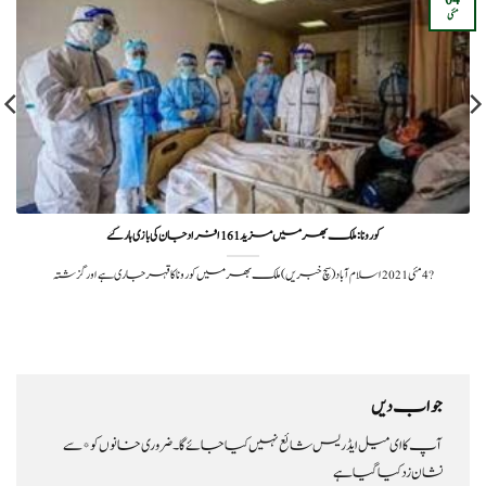
مئی
کورونا: ملک بھر میں مزید 161 افراد جان کی بازی ہار گئے
?️ 4 مئی 2021اسلام آباد(سچ خبریں)ملک بھر میں کورونا کا قہر جاری ہے اور گزشتہ
جواب دیں
آپ کا ای میل ایڈریس شائع نہیں کیا جائے گا۔
ضروری خانوں کو
*
سے
نشان زد کیا گیا ہے