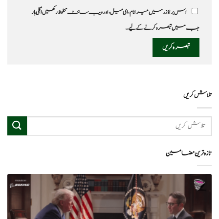
اس براؤزر میں میرا نام، ای میل، اور ویب سائٹ محفوظ رکھیں اگلی بار
جب میں تبصرہ کرنے کےلیے۔
تلاش کریں
تازہ ترین مضامین