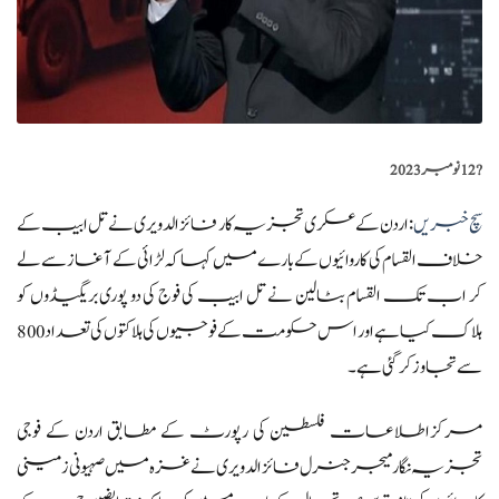
?️
12 نومبر 2023
سچ خبریں
: اردن کے عسکری تجزیہ کار فائز الدویری نے تل ابیب کے
خلاف القسام کی کاروائیوں کے بارے میں کہا کہ لڑائی کے آغاز سے لے
کر اب تک القسام بٹالین نے تل ابیب کی فوج کی دو پوری بریگیڈوں کو
ہلاک کیا ہے اور اس حکومت کے فوجیوں کی ہلاکتوں کی تعداد 800
سے تجاوز کر گئی ہے۔
مرکزاطلاعات فلسطین کی رپورٹ کے مطابق اردن کے فوجی
تجزیہ نگار میجر جنرل فائز الدویری نے غزہ میں صہیونی زمینی