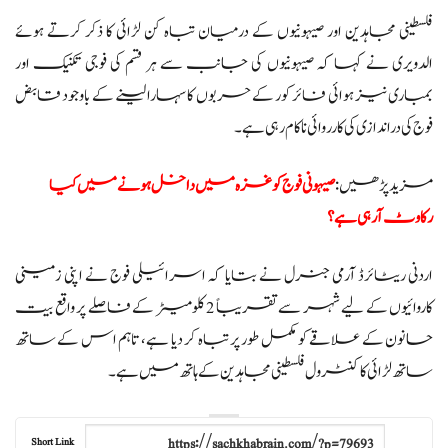
فلسطینی مجاہدین اور صیہونیوں کے درمیان تباہ کن لڑائی کا ذکر کرتے ہوئے
الدویری نے کہا کہ صیہونیوں کی جانب سے ہر قسم کی فوجی تکنیک اور
بمباری نیز ہوائی فائر کور کے حربوں کا سہارا لینے کے باوجود قابض
فوج کی دراندازی کی کارروائی ناکام رہی ہے۔
مزید پڑھیں:
صیہونی فوج کو غزہ میں داخل ہونے میں کیا
رکاوٹ آرہی ہے؟
اردنی ریٹائرڈ آرمی جنرل نے بتایا کہ اسرائیلی فوج نے اپنی زمینی
کاروائیوں کے لیے شہر سے تقریباً 2 کلومیٹر کے فاصلے پر واقع بیت
حانون کے علاقے کو مکمل طور پر تباہ کر دیا ہے، تاہم اس کے ساتھ
ساتھ لڑائی کا کنٹرول فلسطینی مجاہدین کے ہاتھ میں ہے۔
Short Link