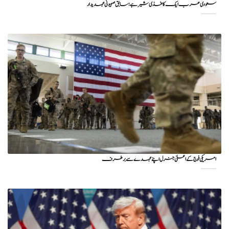
سعودی عرب ایک کاغذی شیر ہے: سابق صہیونی عہدیدار
امریکی فوج کے اعلیٰ جنرل اپنے عہدے سے برطرف