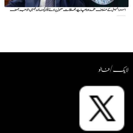
اسرائیل کے خلاف متحد ہونا چاہیے، تعلقات معمول پر لانے کا کوئی فائدہ نہیں: خواجہ آصف
لایک / فالو