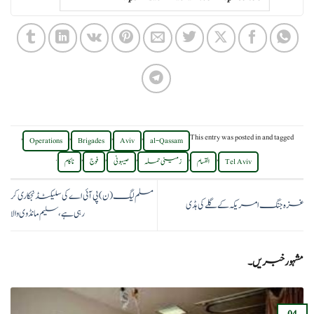
,
,
,
,
This entry was posted in
and tagged
Operations
Brigades
Aviv
al-Qassam
.
,
,
,
,
,
Tel Aviv
القسام
زمینی حملہ
صیہونی
فوج
ناکام
مسلم لیگ (ن) پی آئی اے کی سلیکٹڈ نجکاری کر
غزہ جنگ امریکہ کے گلے کی ہڈی
رہی ہے، سلیم مانڈوی والا
مشہور خبریں۔
04