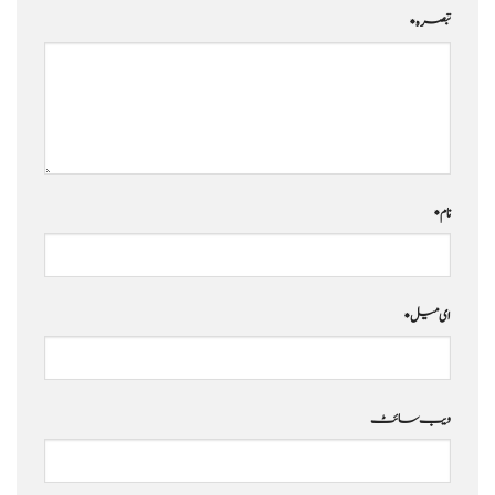
تبصرہ
*
نام
*
ای میل
*
ویب‌ سائٹ