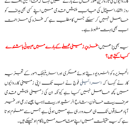
کارروائیوں کی تازہ ترین صورتحال کے بارے میں کہا کہ قابضین جمعہ کے
روز الشفاء اسپتال کی جانب پیش قدمی میں اپنے کسی بھی ہدف کو
حاصل نہیں کر سکے جس کا مطلب ہے کہ غزہ کی مزاحمت
اب بھی بہت مضبوط ہے۔
یہ بھی پڑھیں:
غزہ پر زمینی حملے کے بارے میں صیہونی باشندے
کیا کہتے ہیں؟
الجزیرہ کو انٹرویو دیتے ہوئے عسکری اورا سٹریٹیجک امور کے تجزیہ
کار نے کہا کہ
اسرائیلی
فوج نے اب تک اپنی زمینی کارروائیوں
میں کچھ حاصل نہیں کیا ہے کیونکہ ان کی زمینی پیش قدمی
صرف بیت حانون، شارع الرشید اور بیت لاہیا جیسے زرعی اور غیر
آباد علاقوں تک ہی محدود رہی ہے میں ہوئی ہے جس سے معلوم ہوتا
ہے کہ یہ حقیقت میں اپنے مقاصد میں ناکام ہو چکے ہیں۔