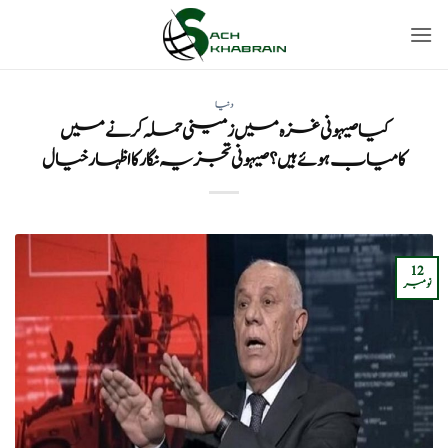
Ski
t
conten
دنیا
کیا صیہونی غزہ میں زمینی حملہ کرنے میں
کامیاب ہوئے ہیں؟صیہونی تجزیہ نگار کا اظہارخیال
12
نومبر