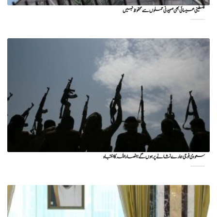
فلسطینی عیسائی بھی صہیونی حملوں سے محفوظ نہیں
سعودی فوجی ہمارے نشانے پر ہوں گے؛ انصاراللہ کا انتباہ