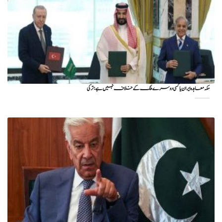
مکہ معاہدہ ایران یا کسی دوسرے ملک کے خلاف نہیں ہے: ترکی