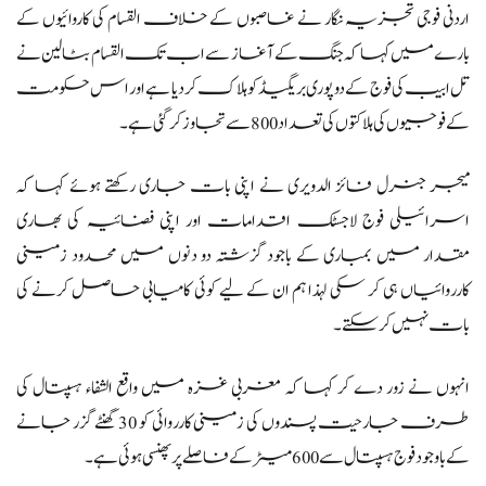
اردنی فوجی تجزیہ نگار نے غاصبوں کے خلاف القسام کی کاروائیوں کے
بارے میں کہا کہ جنگ کے آغاز سے اب تک القسام بٹالین نے
تل ابیب کی فوج کے دو پوری بریگیڈ کو ہلاک کر دیا ہے اور اس حکومت
کے فوجیوں کی ہلاکتوں کی تعداد 800 سے تجاوز کر گئی ہے۔
میجر جنرل فائز الدویری نے اپنی بات جاری رکھتے ہوئے کہا کہ
اسرائیلی فوج لاجسٹک اقدامات اور اپنی فضائیہ کی بھاری
مقدار میں بمباری کے باجود گزشتہ دو دنوں میں محدود زمینی
کارروائیاں ہی کر سکی لہذا ہم ان کے لیے کوئی کامیابی حاصل کرنے کی
بات نہیں کر سکتے۔
انہوں نے زور دے کر کہا کہ مغربی غزہ میں واقع الشفاء ہسپتال کی
طرف جارحیت پسندوں کی زمینی کارروائی کو 30 گھنٹے گزر جانے
کے باوجود فوج ہسپتال سے 600 میٹر کے فاصلے پر پھنسی ہوئی ہے۔