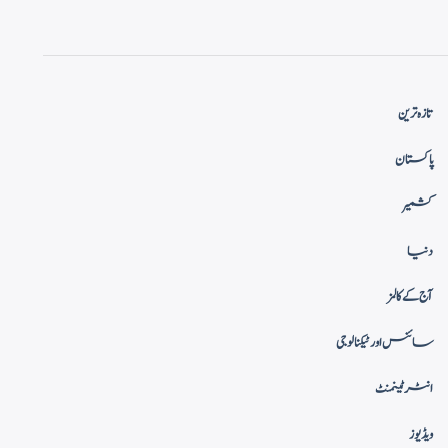
تازہ ترین
پاکستان
کشمیر
دنیا
آج کے کالمز
سائنس اور ٹیکنالوجی
انٹرٹینمنٹ
ویڈیوز