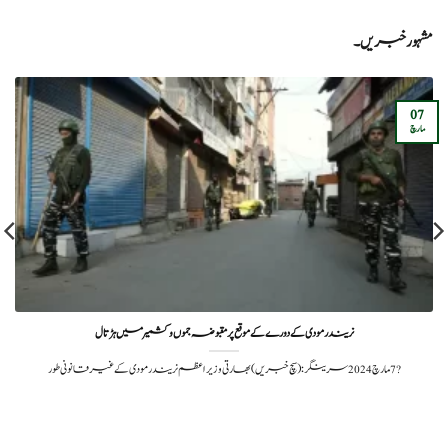
مشہور خبریں۔
07
مارچ
نریندر مودی کے دورے کے موقع پر مقبوضہ جموں وکشمیر میں ہڑتال
?️ 7 مارچ 2024سرینگر: (سچ خبریں) بھارتی وزیر اعظم نریندر مودی کے غیر قانونی طور