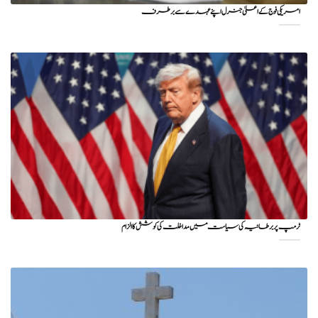
امریکی فوج کے اعلیٰ جنرل اپنے عہدے سے برطرف
ٹرمپ پر برطانیہ کی سیاست میں مداخلت کی کوشش کا الزام