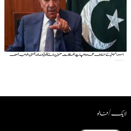
اسرائیل کے خلاف متحد ہونا چاہیے، تعلقات معمول پر لانے کا کوئی فائدہ نہیں: خواجہ آصف
لایک / فالو