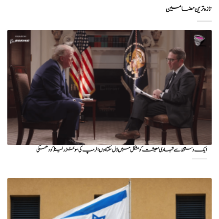
تازہ ترین مضامین
ایک دستخط سے تمہاری معیشت کو مشکل میں ڈال سکتا ہوں؛ ٹرمپ کی سوئٹزرلینڈ کو دھمکی