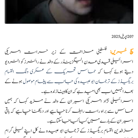
?️
20 اپریل 2025
سچ خبریں
:
فلسطینی مزاحمت کے زیر حراست امریکی
اسرائیلی قیدی عدن الیگزینڈر کے والد نے رائٹرز کو انٹرویو
دیتے ہوئے کہا کہ
حماس تحریک کے عسکری ونگ القسام
بریگیڈز کے ترجمان ابو عبیدہ کی جانب سے پیغام موصول
ہونے کے
بعد انہیں اب بھی امید ہے کہ ان کا بیٹا زندہ ہے۔
اسرائیلی نژاد امریکی اسیران کے والد نے مزید کہا کہ ہمیں
حماس سے براہ راست رابطہ کرنا چاہیے اور دیکھنا چاہیے کہ باقی
اسیران کے بارے میں کیا کیا جا سکتا ہے۔
عزالدین القسام بریگیڈز کے ترجمان ابو عبیدہ نے کل اپنے ٹیلی گرام