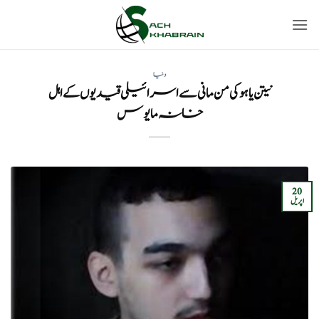
Ski
t
conten
دنیا
نیتن یاہو کی من مانی سے اسرائیلی قیدیوں کے اہل
خانہ مایوس
20
اپریل