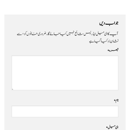
جواب دیں
آپ کا ای میل ایڈریس شائع نہیں کیا جائے گا۔
ضروری خانوں کو
*
سے
نشان زد کیا گیا ہے
تبصرہ
*
نام
*
ای میل
*