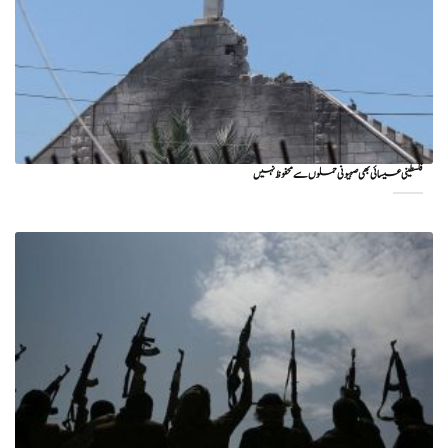
فلسطینی عیسائی بھی صہیونی حملوں سے محفوظ نہیں