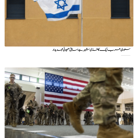
سعودی عرب ایک کاغذی شیر ہے: سابق صہیونی عہدیدار