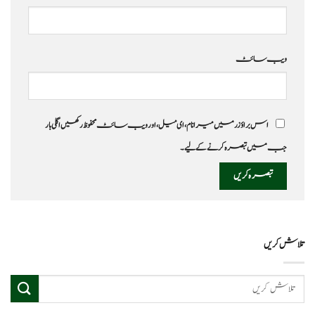
ویب‌ سائٹ
اس براؤزر میں میرا نام، ای میل، اور ویب سائٹ محفوظ رکھیں اگلی بار
جب میں تبصرہ کرنے کےلیے۔
تلاش کریں