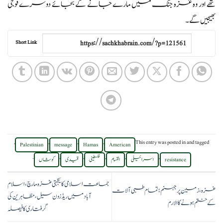
تھے اور وہ غزہ جنگ میں مارے جانے کے بجائے دوسرے فوجی
بھیجیں گے۔
Short Link
,
,
,
,
This entry was posted in
and tagged
Palestinian
message
Hamas
American
.
,
,
,
,
,
resistance
اسرائیلی
القسام
فلسطینی
قیدی
کوشاں
جماعت اسلامی کا یکجہتی غزہ مارچ، اسلام
غزہ، زمین پر جہنم؛ تمام طبی آلات
آباد میں ریڈ زون سیل، مظاہرین کی
کے ختم ہونے کا الارم
گرفتاری کا فیصلہ