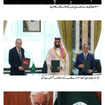
سعودی فوجی ہمارے نشانے پر ہوں گے؛ انصاراللہ کا انتباہ
مکہ معاہدہ ایران یا کسی دوسرے ملک کے خلاف نہیں ہے: ترکی