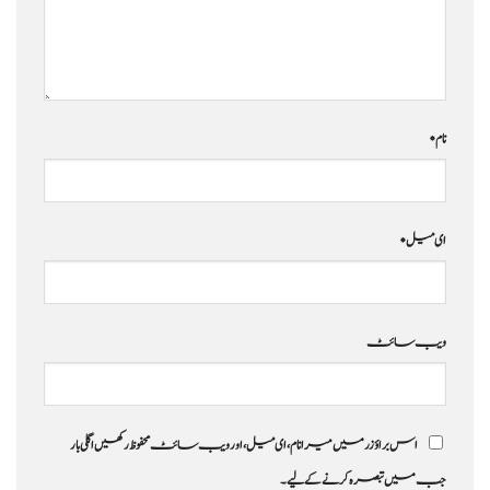
نام
*
ای میل
*
ویب‌ سائٹ
اس براؤزر میں میرا نام، ای میل، اور ویب سائٹ محفوظ رکھیں اگلی بار
جب میں تبصرہ کرنے کےلیے۔