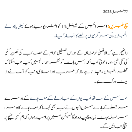
?️
7 فروری 2025
سچ خبریں
:
اسرائیل کے چینل 14 کو انٹرویو دیتے ہوئے
نیتن یاہو نے
الجزیرہ کی سرگرمیوں پر غصے کا اظہار کیا۔
واضح رہے کہ الاقصیٰ طوفان کے دوران فلسطینی عوام کے مصائب کی تصویر کشی
کی گئی تھی، اور دعویٰ کیا کہ اس بات کو نظر انداز نہیں کیا جا سکتا کہ
قطر الجزیرہ چلاتا ہے، جو کہ عرب اور اسلامی دنیا کو اکسانے والا
نیٹ ورک ہے۔
حماس کے ساتھ قیدیوں کے تبادلے کے معاہدے
کے دوسرے
مرحلے کے بارے میں انہوں نے یہ بھی کہا کہ معاہدے کا دوسرا
مرحلہ بہت زیادہ پیچیدہ ہو گا لیکن میں پر امید ہوں کہ ہم کسی نتیجے پر
پہنچ جائیں گے۔