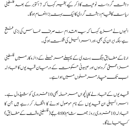
دہشت گردانہ نوعیت کا ذکر کیے بغیر کہا کہ 7 اکتوبر کے بعد فلسطینی
ریاست کا قیام دہشت گردی کا ایک بہت بڑا انعام ہوگا۔
انہوں نے مزید کہا کہ یہ اقدام نہ صرف حماس کی بڑی فتح
ہے، بلکہ ایران کی بھی، اور اسرائیل کی شکست ہوگی۔
ارنا کے مطابق جنگ بندی کے پہلے مرحلے کے دائرہ کار میں فلسطینی
مزاحمتی گروہوں اور صیہونی حکومت کے درمیان قیدیوں کا تبادلہ
اب تک چار مرحلوں میں ہوا ہے۔
قیدیوں کے تبادلے کا پانچواں مرحلہ بھی 10 فروری کو شیڈول ہے۔
اسرائیلی ان قیدیوں کے نام موصول ہونے کا انتظار کر رہے ہیں جن کا
تبادلہ 10 فروری بروز جمعہ شام 4:00 بجے (فلسطینی وقت کے مطابق)
کیا جائے گا۔