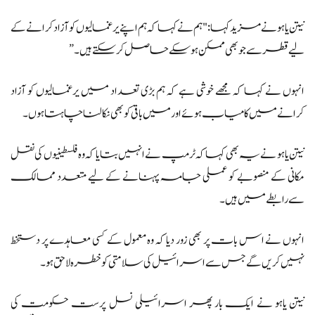
نیتن یاہو نے مزید کہا: "ہم نے کہا کہ ہم اپنے یرغمالیوں کو آزاد کرانے کے
لیے قطر سے جو بھی ممکن ہو سکے حاصل کر سکتے ہیں۔”
انہوں نے کہا کہ مجھے خوشی ہے کہ ہم بڑی تعداد میں یرغمالیوں کو آزاد
کرانے میں کامیاب ہوئے اور میں باقی کو بھی نکالنا چاہتا ہوں۔
نیتن یاہو نے یہ بھی کہا کہ ٹرمپ نے انہیں بتایا کہ وہ فلسطینیوں کی نقل
مکانی کے منصوبے کو عملی جامہ پہنانے کے لیے متعدد ممالک
سے رابطے میں ہیں۔
انہوں نے اس بات پر بھی زور دیا کہ وہ معمول کے کسی معاہدے پر دستخط
نہیں کریں گے جس سے اسرائیل کی سلامتی کو خطرہ لاحق ہو۔
نیتن یاہو نے ایک بار پھر اسرائیلی نسل پرست حکومت کی