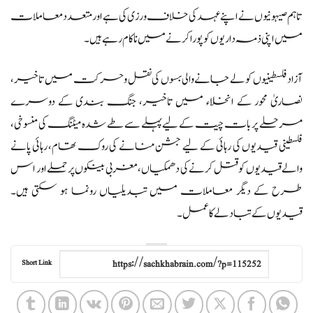
تاہم صیہونیوں نے اپنے عہد کی خلاف ورزی کی ہے اور متعدد معاملات
میں اپنی ذمہ داریوں کو پورا کرنے میں ناکام رہے ہیں۔
آزاد فلسطینیوں کو لے جانے والی بسوں کی نقل و حرکت میں تاخیر،
نصاریٰ محور کے انخلاء میں تاخیر، جنگ بندی کے دوسرے
مرحلے پر بات چیت کے لیے پہلے سے طے شدہ میٹنگ کی منسوخی،
فلسطینی قیدیوں کی رہائی کے لیے جشن منانے کی روک تھام، رہائی پانے
والے قیدیوں کو قتل کرنے کی دھمکیاں، مغربی بینکوں پر حملے اور اس
طرح کے دیگر معاملات میں تبدیلیاں رونما ہو سکتی ہیں۔
قیدیوں کے تبادلے کا عمل۔
Short Link