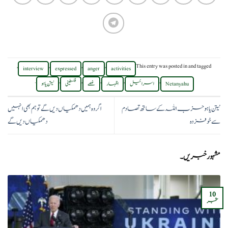
,
,
,
,
This entry was posted in
and tagged
interview
expressed
anger
activities
.
,
,
,
,
,
Netanyahu
اسرائیل
اظہار
غصے
فلسطینی
نیتن یاہو
نیتن یاہو حزب اللہ کے ساتھ تصادم
اگر وہ ہمیں دھمکیاں دیں گے تو ہم بھی انہیں
سے خوفزدہ
دھمکیاں دیں گے
مشہور خبریں۔
10
ستمبر