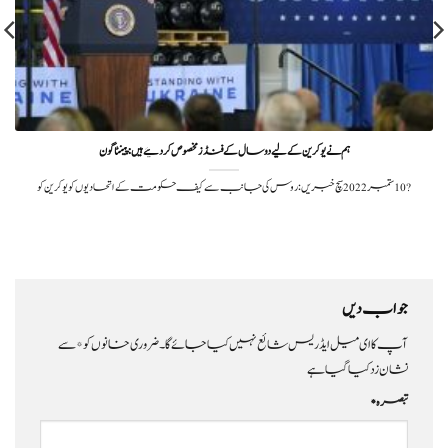
ہم نے یوکرین کے لیے دو سال کے فنڈز مخصوص کر دئیے ہیں: پینٹاگون
?️ 10 ستمبر 2022سچ خبریں: روس کی جانب سے کیف حکومت کے اتحادیوں کو یوکرین کو
جواب دیں
آپ کا ای میل ایڈریس شائع نہیں کیا جائے گا۔
ضروری خانوں کو
*
سے
نشان زد کیا گیا ہے
تبصرہ
*