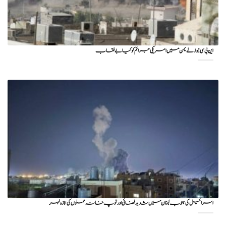
این بی سی نیوز نے یمن میں امریکی جرائم کو کیا بے نقاب
اسرائیل کی جنوب لبنان میں شدید فضائی اور توپ خانہ حملوں کی تازہ لہر