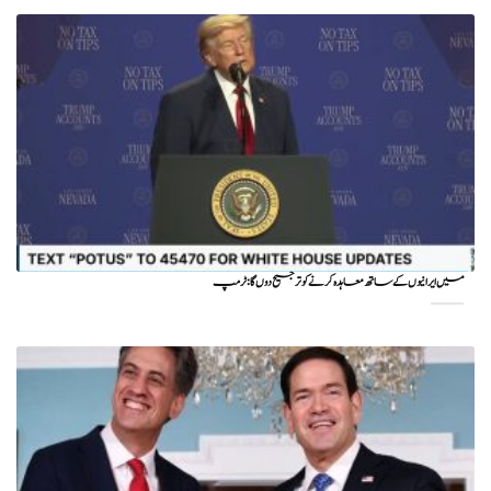
میں ایرانیوں کے ساتھ معاہدہ کرنے کو ترجیح دوں گا : ٹرمپ