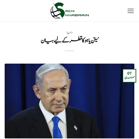
Ski
t
conten
دنیا
نیتن یاہو کا قطر کے لیے بیان
07
فروری