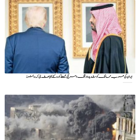
ایران کی عرب ممالک کو شدید وارننگ، امریکی حملے کو روکنے کا باعث بنی کہ روئٹرز