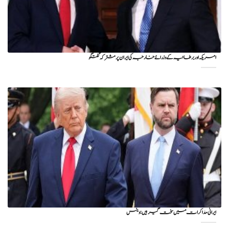
امریکہ اور برطانیہ کے وزرائے خارجہ کی ایران پر مشترکہ گفتگو
ایرانی مذاکرات میں سخت گیر ہیں: وینس