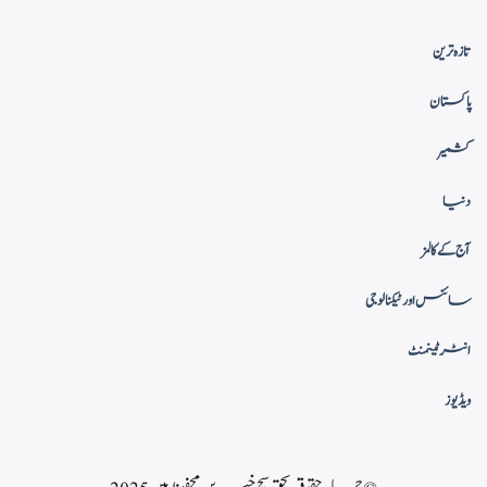
تازہ ترین
پاکستان
کشمیر
دنیا
آج کے کالمز
سائنس اور ٹیکنالوجی
انٹرٹینمنٹ
ویڈیوز