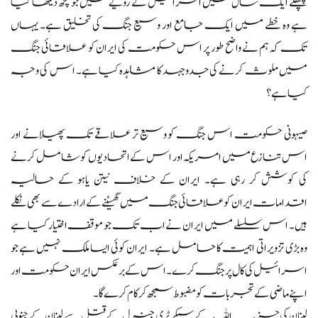
پچھلے ایک سال میں اسرائیل کے رویے میں جو کچھ دیکھا گیا
ہے وہ خطے میں ایک جامع اور وسیع جنگ کی تخلیق ہے۔ یہاں
تک کہ ہم نے واضح طور پر اس حکومت کی ایران کو علاقائی جنگ
میں ملوث کرنے کی جدوجہد کا مشاہدہ کیا ہے۔ اس کی وجہ
کیا ہے؟
صیہونی حکومت اس جنگ کو وسیع تر علاقے تک پھیلانے اور
اس تنازع میں امریکہ اور اس کے اتحادیوں کو شامل کرنے
کی کوشش کر رہی ہے۔ ایران کے خلاف نیتن یاہو کے حالیہ
اقدامات ایران کو علاقائی جنگ میں گھسیٹنے کے ارادے سے بھی نکلے
ہیں۔ اس سلسلے میں ایران نے اب تک جو موقف اختیار کیا ہے
وہ بڑی تزویراتی اہمیت کا حامل ہے۔ ایران کوئی ایسا ملک نہیں ہے جو
اسرائیل کی کال پر جنگ کرے۔ اس کے برعکس ایران حکومت اور
اپنے ماضی کے تجربات کو مضبوط سمجھ کر کام کرے گا۔
لبنان کی حزب اللہ کے سیکرٹری جنرل کے قتل سے لبنان کے جنوبی