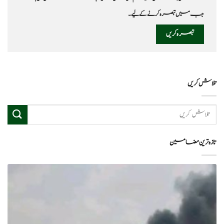
جب میں تبصرہ کرنے کےلیے۔
تلاش کریں
تازہ ترین مضامین