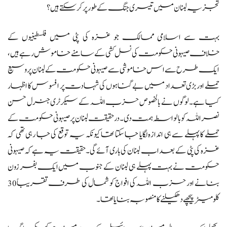
تجزیہ لبنان میں تیسری جنگ کے طور پر کر سکتے ہیں؟
بہت سے اسلامی ممالک جو غزہ کی پٹی میں فلسطینیوں کے
خلاف صیہونی حکومت کی نسل کشی کے سامنے خاموش رہے ہیں،
ایک طرح سے اس خاموشی سے صیہونی حکومت کے لبنان پر وسیع
حملے اور بڑی تعداد میں بے گناہوں کی شہادت پر افسوس کا اظہار
کیا ہے۔ لوگوں نے بالخصوص حزب اللہ کے سیکرٹری جنرل حسن
نصراللہ کو بالواسطہ ہمت دی۔ درحقیقت لبنان پر صیہونی حکومت کے
حملے کا پہلے سے ہی اندازہ لگایا جا سکتا تھا کیونکہ یہ توقع کی جا رہی تھی کہ
غزہ کی پٹی کے بعد اب لبنان کی باری آئے گی۔ حقیقت یہ ہے کہ صیہونی
حکومت نے بہت پہلے ہی لبنان کے جنوب میں ایک بفر زون
بنانے اور حزب اللہ کی افواج کو شمال کی طرف تقریباً 30
کلومیٹر پیچھے دھکیلنے کا منصوبہ بنایا تھا۔