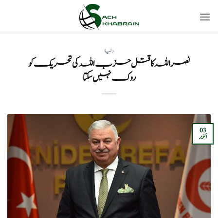
Ski
t
conten
دنیا
نصراللہ کا قتل حزب اللہ کی تحریک کو
روک نہیں سکتا
03
اکتوبر