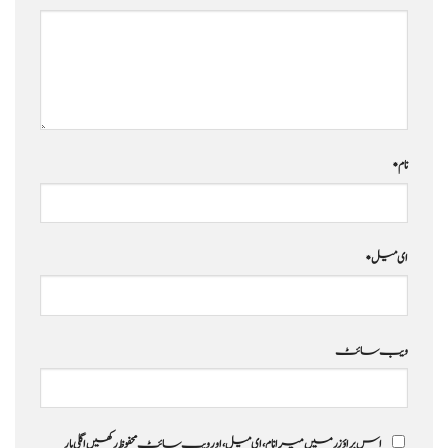
نام
*
ای میل
*
ویب‌ سائٹ
اس براؤزر میں میرا نام، ای میل، اور ویب سائٹ محفوظ رکھیں اگلی بار