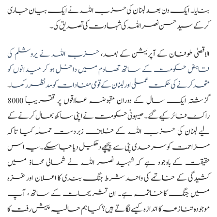
بنایا۔ ایک دن بعد لبنان کی حزب اللہ نے ایک بیان جاری
کرکے سید حسن نصر اللہ کی شہادت کی تصدیق کی۔
الاقصیٰ طوفان کے آپریشن کے بعد،
حزب اللہ نے یروشلم کی
قابض حکومت کے ساتھ تصادم میں داخل ہو کر میدانوں کو
متحد کرنے کی حکمت عملی اور لبنان کے قومی مفادات کو مدنظر رکھا
۔
گزشتہ ایک سال کے دوران مقبوضہ علاقوں پر تقریباً 8000
راکٹ فائر کیے گئے۔ صیہونی حکومت نے اپنی ساکھ بحال کرنے کے
لیے لبنان کی حزب اللہ کے خلاف زبردست حملہ کیا تاکہ
مزاحمت کو سرحدی پٹی سے پیچھے دھکیل دیا جا سکے۔ یہ اس
حقیقت کے باوجود ہے کہ شہید نصر اللہ نے شمالی محاذ میں
کشیدگی کے خاتمے کی واحد شرط جنگ بندی کا اعلان اور غزہ
میں جنگ کا خاتمہ ہے۔ ان تشریحات کے ساتھ، آپ
موجودہ تنازعہ کا اندازہ کیسے لگاتے ہیں؟ کیا ہم حالیہ پیش رفت کا