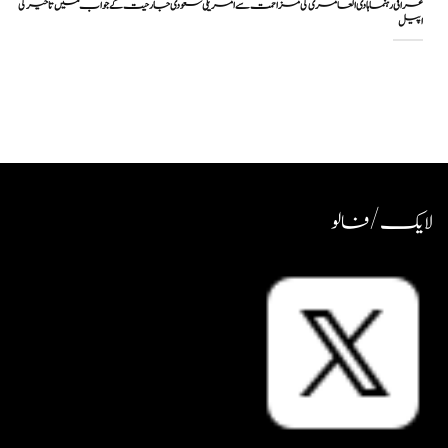
عراقی رہنما ہادی العامری کی مزاحمت سے امریکی سعودی جارحیت کے جواب میں تاخیر کی
اپیل
لایک / فالو