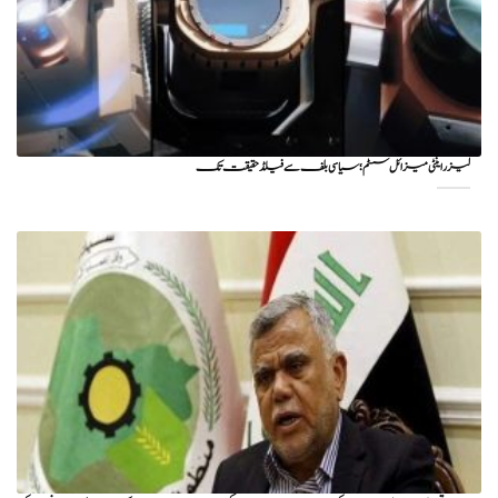
لیزر اینٹی میزائل سسٹم؛ سیاسی بلف سے فیلڈ حقیقت تک