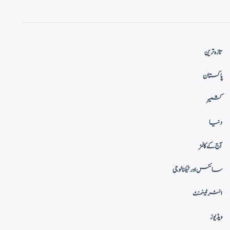
تازہ ترین
پاکستان
کشمیر
دنیا
آج کے کالمز
سائنس اور ٹیکنالوجی
انٹرٹینمنٹ
ویڈیوز