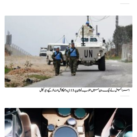
اسرائیل نے ایک دن میں جنوب لبنان پر 113 پروجیکٹائل فائر کیے: یونیفل