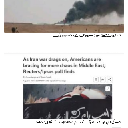
یمنی فوج کے حملے میں سعودی اتحاد کے 58 مزدور ہلاک
امریکی عوام ایران کے ساتھ جنگ کو عدم استحکام کا باعث سمجھتے ہیں: روئٹرز