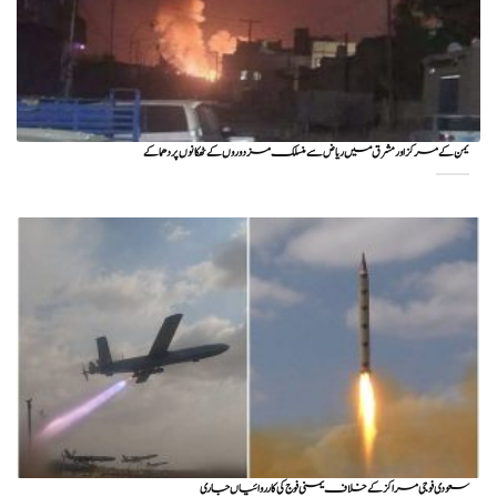
یمن کے مرکز اور مشرق میں ریاض سے منسلک مزدوروں کے ٹھکانوں پر دھماکے
سعودی فوجی مراکز کے خلاف یمنی فوج کی کارروائیاں جاری