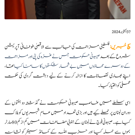
?️
3 اکتوبر 2024
سچ خبریں
:
فلسطینی مزاحمت کی جانب سے الاقصیٰ طوفانی آپریشن
شروع کے بعد
صیہونی حکومت جس نے غزہ کی پٹی اور مزاحمت
کے دوسرے محاذوں میں بے شمار شکستوں کا سامنا کیا
تھا،
اپنے بھاری نقصانات کا ازالہ کرنے کے لیے دہشت گردی کی حکمت
عملی کو اختیار کیا۔
اسی سلسلے میں غاصب صیہونی حکومت نے گذشتہ دو ہفتوں کے
دوران لبنان پر حملے کیے ہیں اور بڑی تعداد میں عام شہریوں کو ہلاک
کیا ہے۔ صیہونی فوج نے لبنان کے جنوبی مضافات میں کم از کم 80 مارٹر
بموں سے حملہ کیا اور حزب اللہ کے کمانڈ سینٹر کو نشانہ