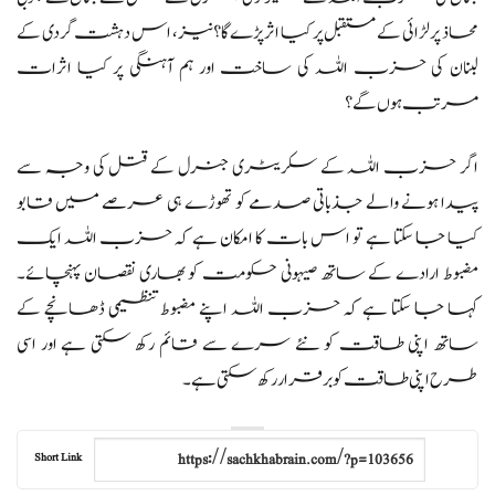
محاذ پر لڑائی کے مستقبل پر کیا اثر پڑے گا؟ نیز، اس دہشت گردی کے
لبنان کی حزب اللہ کی ساخت اور ہم آہنگی پر کیا اثرات
مرتب ہوں گے؟
اگر حزب اللہ کے سکریٹری جنرل کے قتل کی وجہ سے
پیدا ہونے والے جذباتی صدمے کو تھوڑے ہی عرصے میں قابو
کیا جا سکتا ہے تو اس بات کا امکان ہے کہ حزب اللہ ایک
مضبوط ارادے کے ساتھ صیہونی حکومت کو بھاری نقصان پہنچائے۔
کہا جا سکتا ہے کہ حزب اللہ اپنے مضبوط تنظیمی ڈھانچے کے
ساتھ اپنی طاقت کو نئے سرے سے قائم رکھ سکتی ہے اور اسی
طرح اپنی طاقت کو برقرار رکھ سکتی ہے۔
Short Link