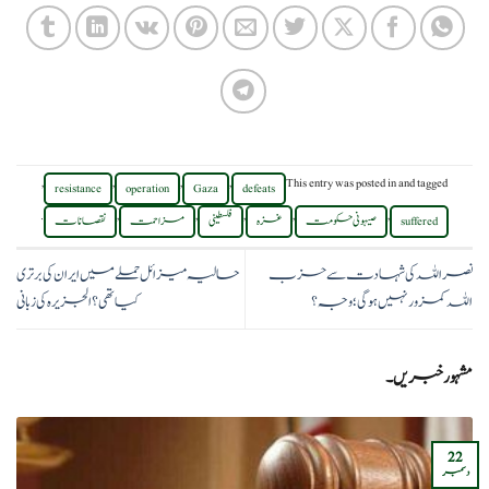
,
,
,
,
This entry was posted in
and tagged
resistance
operation
Gaza
defeats
.
,
,
,
,
,
suffered
صیہونی حکومت
غزہ
فلسطینی
مزاحمت
نقصانات
نصراللہ کی شہادت سے حزب
حالیہ میزائل حملے میں ایران کی برتری
اللہ کمزور نہیں ہوگی؛ وجہ؟
کیا تھی؟الجزیرہ کی زبانی
مشہور خبریں۔
22
دسمبر