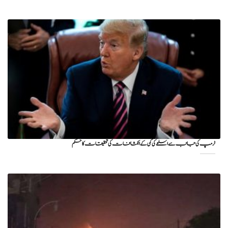
ٹرمپ کی جانب سے اسلحے کی کمی کے انکشافات کی تحقیقات کا حکم