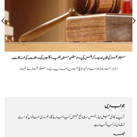
سینئر ججز کی ججوں اور بیوروکریٹس کی پروموشن میں خفیہ ایجنسیوں کی مداخلت کی مخالفت
?️ 22 دسمبر 2024 اسلام آباد: (سچ خبریں) عدلیہ کے دو سینئر ججز نے ججز
جواب دیں
آپ کا ای میل ایڈریس شائع نہیں کیا جائے گا۔
ضروری خانوں کو
*
سے
نشان زد کیا گیا ہے
تبصرہ
*