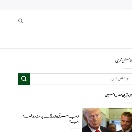
لاش کریں
ازہ ترین مضامین
ٹرمپ امریکی وزیر جنگ پر شدید غصہ؛
وجہ ؟