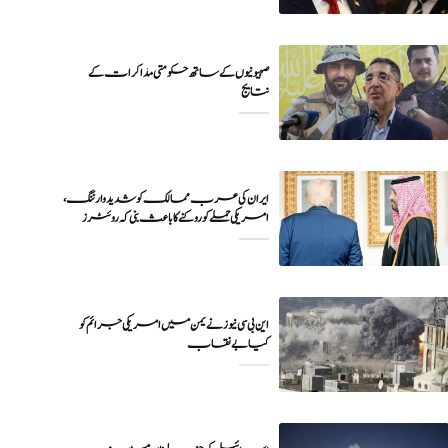
صہیونیوں کے ساتھ حکومتی مذاکرات کے
نتایج
ایران کی عرب ممالک کو شدید وارننگ،
امریکی حملے کو روکنے کا باعث بنی کہ روئٹرز
این بی سی نیوز نے یمن میں امریکی جرائم کو