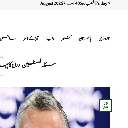
Friday 7 شعبان 1405 هـ - 7 August 2026
Ski
t
conten
تازہ ترین
پاکستان
کشمیر
دنیا
آج کے کالمز
سائنس اور 
دن
مسئلہ فلسطین اردن کا پہ
30
جنوری