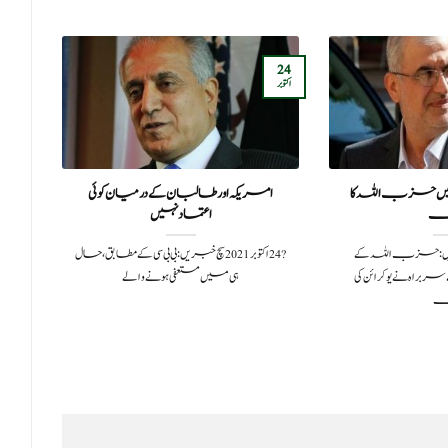
24
11
اکتوبر
مئی
میں حزب اللہ کا
امریکہ اور طالبان کے درمیان کوئی
وزی
ف
اعتماد نہیں
نہ
2022سچ خبریں:حزب اللہ کے
?️ 24 اکتوبر 2021سچ خبریں:بی بی سی کے مطابق، حال
براہ نے یوکرائن کی
ہی میں مستعفی ہونے والے
خا
گ