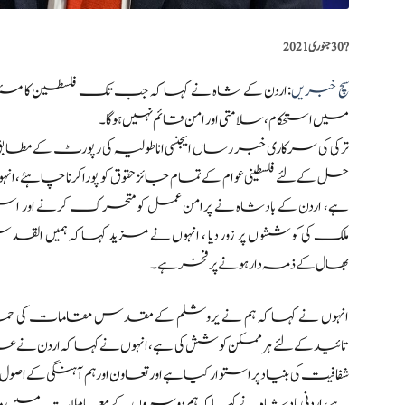
?️
30 جنوری 2021
سچ خبریں
:اردن کے شاہ نے کہا کہ جب تک فلسطین کا مسئلہ
میں استحکام ، سلامتی اور امن قائم نہیں ہوگا۔
ترکی کی سرکاری خبر رساں ایجنسی اناطولیہ کی رپورٹ کے مطابق
حل کے لئے فلسطینی عوام کے تمام جائز حقوق کو پورا کرنا چاہئے، ا
ہے، اردن کے بادشاہ نے پرامن عمل کو متحرک کرنے اور اس ک
ملک کی کوششوں پر زور دیا ، انہوں نے مزید کہاکہ ہمیں 
بھال کے ذمہ دار ہونے پر فخر ہے۔
انہوں نے کہا کہ ہم نے یروشلم کے مقدس مقامات کی ح
تائید کے لئے ہر ممکن کوشش کی ہے، انہوں نے کہا کہ اردن نے علاقائ
شفافیت کی بنیاد پر استوار کیا ہے اور تعاون اور ہم آہنگی کے اصول
ہے، اردنی بادشاہ نے کہا کہ ہم دوسروں کے معاملات میں مد