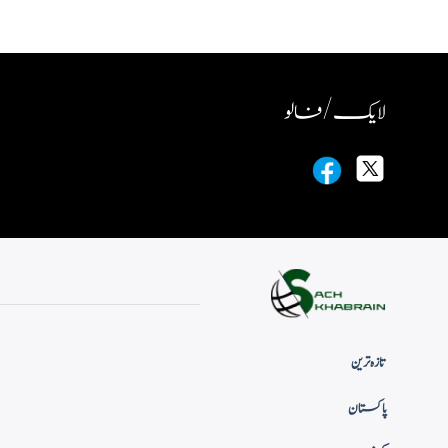
لایک / فالو
تازہ ترین
پاکستان