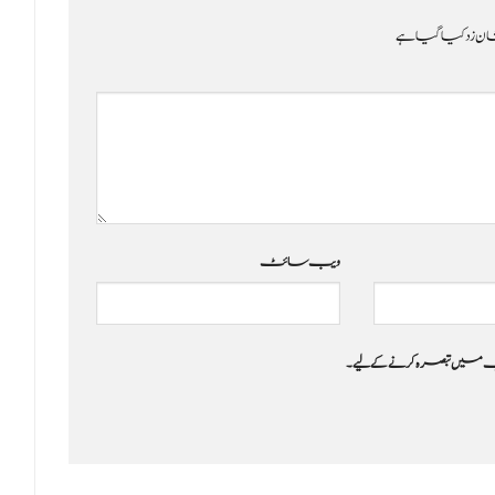
ن زد کیا گیا ہے
ویب‌ سائٹ
 جب میں تبصرہ کرنے کےلیے۔