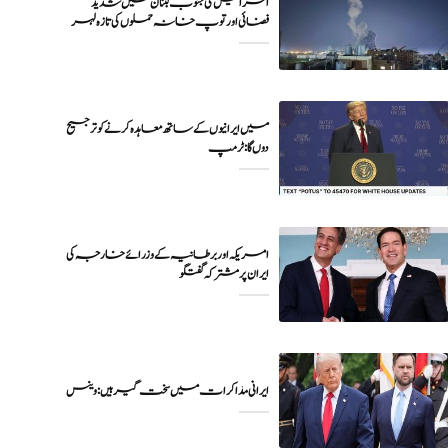
اسرائیل کی جنوب لبنان میں شدید
فضائی اور توپ خانہ حملوں کی تازہ لہر
میں ایرانیوں کے ساتھ معاہدہ کرنے کو ترجیح
دوں گا : ٹرمپ
امریکہ اور برطانیہ کے وزرائے خارجہ کی
ایران پر مشترکہ گفتگو
ایرانی مذاکرات میں سخت گیر ہیں: وینس