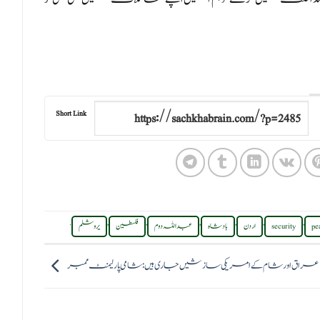
Short Link
.
,
,
,
,
,
,
pe
security
اردن
بادشاہ
عبداللہ دوم
فلسطین
یروشلم
عراق اور شام کے امریکی سازشیں جاری ہیں: شامی پارلیمنٹ ممبر