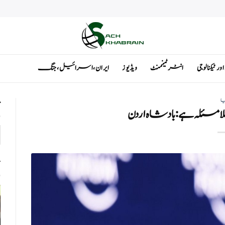
ٹیکنالوجی
انٹرٹینمنٹ
ویڈیوز
ایران ، اسرائیل ، جنگ
یا
ت
لا مسئلہ ہے:بادشاہ اردن
ت