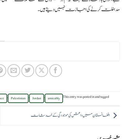
مداخلت کرنے کی اجازت نہیں دیتے ہیں۔
,
,
,
This entry was posted in
and tagged
ace
Palestinian
Jordan
amicably
افغانستان میں داعش کی موجودگی کے خدشات