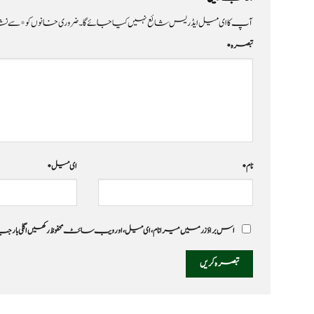
آپ کا ای میل ایڈریس شائع نہیں کیا جائے گا۔
ضروری خانوں کو
*
سے نشا
تبصرہ
*
نام
*
ای میل
*
اس براؤزر میں میرا نام، ای میل، اور ویب سائٹ محفوظ رکھیں اگلی بار