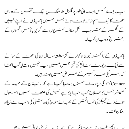
یہ ریمارکس ابتدائی طور پر گلوبل وارمنگ پر ایک تقریر کے دوران
صحت کا ایک اہم حوالہ ثابت ہوئے جس میں بائیڈن نے اپنے بچپن
کے گھر کے قریب آئل ریفائنریوں سے گرین ہاؤس گیسوں کے
اخراج کو بیان کیا۔
بائیڈن کے ڈاکٹر کیون او کونر نے گزشتہ سال ان کی صحت کے حوالے
سے ایک رپورٹ شائع کی تھی جس میں یہ نہیں بتایا گیا تھا
کہ امریکی صدر کینسر کے مرض میں مبتلا ہیں۔
O’Connor کی رپورٹ میں بتایا گیا ہے کہ بائیڈن کے جلد کے
کینسرجس کا علاج کیا جا چکا ہے تیل کی صنعت میں استعمال
ہونے والے کیمیکلز کی نمائش کے بجائے سورج کی روشنی کی وجہ سے زیادہ
امکان تھا۔
یہ اچھی طرح سے قائم ہے کہ بائیڈن نے اپنی جوانی میں دھوپ