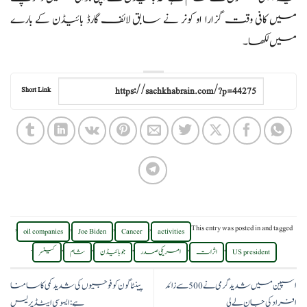
میں کافی وقت گزارا او کونر نے سابق لائف گارڈ بائیڈن کے بارے
میں لکھا۔
Short Link
,
,
,
,
This entry was posted in
and tagged
oil companies
Joe Biden
Cancer
activities
.
,
,
,
,
,
US president
اثرات
امریکی صدر
جو بائیڈن
شام
کینسر
اسپین میں شدید گرمی نے 500 سے زائد
پینٹاگون کو فوجیوں کی شدید کمی کا سامنا
افراد کی جان لے لی
ہے: ایسوسی ایٹڈ پریس