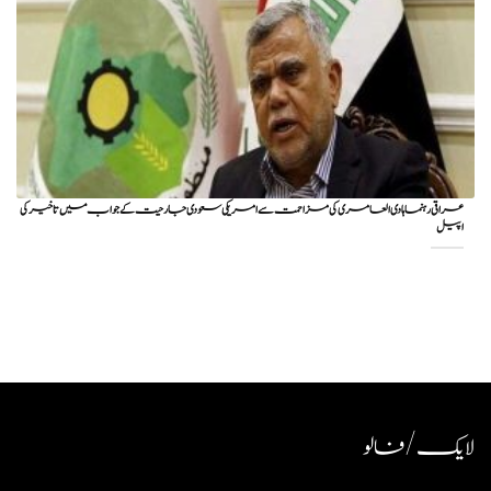
عراقی رہنما ہادی العامری کی مزاحمت سے امریکی سعودی جارحیت کے جواب میں تاخیر کی
اپیل
لایک / فالو