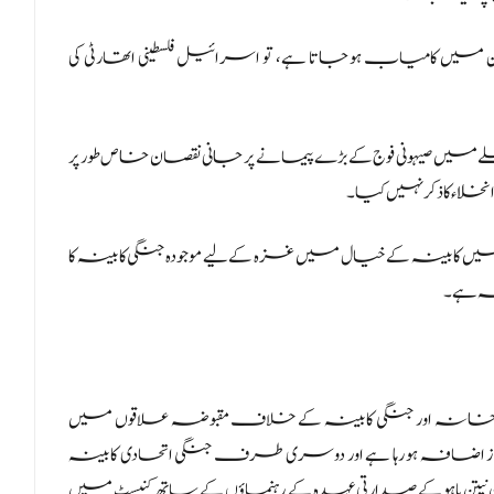
گر یہ منصوبہ 2-4 سال کی ٹائم لائن میں کامیاب ہو جاتا ہے، تو اسرائیل فلسطینی اتھارٹی کی
میں صیہونی فوج کے بڑے پیمانے پر جانی نقصان خاص طور پر
خلاء کا ذکر نہیں کیا۔
ں کابینہ کے خیال میں غزہ کے لیے موجودہ جنگی کابینہ کا
صہ ہے۔
خانہ اور جنگی کابینہ کے خلاف مقبوضہ علاقوں میں
ز اضافہ ہو رہا ہے اور دوسری طرف جنگی اتحادی کابینہ
تن یاہو کے صدارتی عہدہ کے رہنماؤں کے ساتھ کنیسٹ میں