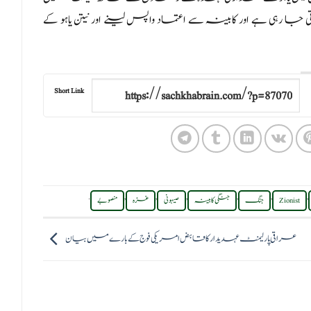
ی ہے اور کابینہ سے اعتماد واپس لینے اور نیتن یاہو کے
Short Link
.
,
,
,
,
,
,
Zionist
جنگ
جنگی کابینہ
صیہونی
غزہ
منصوبے
عراقی پارلیمنٹ عہدیدار کا قابض امریکی فوج کے بارے میں بیان