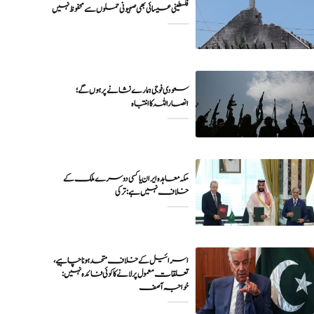
فلسطینی عیسائی بھی صہیونی حملوں سے محفوظ نہیں
سعودی فوجی ہمارے نشانے پر ہوں گے؛
انصاراللہ کا انتباہ
مکہ معاہدہ ایران یا کسی دوسرے ملک کے
خلاف نہیں ہے: ترکی
اسرائیل کے خلاف متحد ہونا چاہیے،
تعلقات معمول پر لانے کا کوئی فائدہ نہیں:
خواجہ آصف