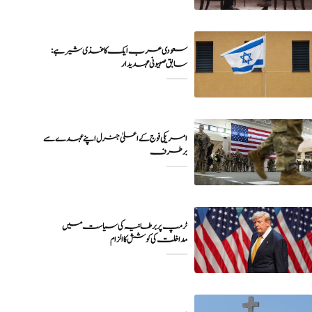
سعودی عرب ایک کاغذی شیر ہے:
سابق صہیونی عہدیدار
امریکی فوج کے اعلیٰ جنرل اپنے عہدے سے
برطرف
ٹرمپ پر برطانیہ کی سیاست میں
مداخلت کی کوشش کا الزام