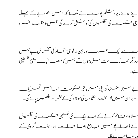
ہ دیتے ہوئے، یروشلم پوسٹ نے لکھا کہ اس منصوبے کے پہلے
وجی حکومت کی تشکیل کی کوشش کرے گی جس کا مقصد غزہ
 ایک عرب اور بین الاقوامی اتحاد کی تشکیل ہے جس
ر ممالک شامل ہوں گے جس کا مقصد ایک "نئی فلسطینی
 ہے۔
نصوبے میں غزہ کی پٹی میں نئی ​​حکومت حماس تحریک
ی میں خود مختار تنظیموں کی موجودگی کے بغیر تشکیل پائے گی۔
استحکام قائم کرنے کے بعد ایک نئی فلسطینی حکومت کی تشکیل
اداروں کے ڈھانچے میں جامع اصلاحات اور دہشت گردی کے
 لیا جائے گا۔