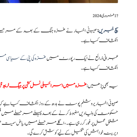
?️
1 فروری 2024
سچ خبریں
:
صیہونی اخبار نے غزہ جنگ کے بعد کے مرحلے کے
انکشاف کیا ہے۔
عبرانی ذرائع نے ایک رپورٹ میں
غزہ کی پٹی کے سیاسی مس
انکشاف کیا ہے۔
یہ بھی پڑھیں:
غزہ میں اسرائیلی نسل کشی پر ہیگ ٹریبونل کا
صہیونی اخبار یروشلم پوسٹ نے بدھ کے روز انکشاف کیا ہے ک
حکومت کی بنیادیں مضبوط کرنے کے بعد پہلے مرحلے میں فل
مشتمل عمل پر غور کر رہی ہے۔،اگلے مرحلے میں ریاض سمی
دیرینہ خواہش کی تکمیل کے لیے کوشش کرے گی۔