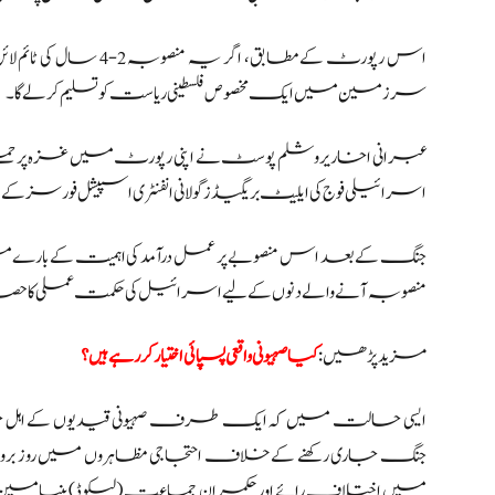
اس رپورٹ کے مطابق، ا
سرزمین میں ایک مخصوص فلسطینی ریاست کو تسلیم کر لے گا ۔
عبرانی اخار یروشلم پوسٹ نے اپنی رپورٹ میں غزہ پر حملے 
اسرائیلی فوج کی ایلیٹ بریگیڈز گولانی انفنٹری اسپیشل فورسز کے ان
جنگ کے بعد اس منصوبے پر عمل درآمد کی اہمیت کے بارے می
منصوبہ آنے والے دنوں کے لیے اسرائیل کی حکمت عملی کا ح
مزید پڑھیں:
کیا صہیونی واقعی پسپائی اختیار کر رہے ہیں؟
ایسی حالت میں کہ ایک طرف صہیونی قیدیوں کے اہل 
جنگ جاری رکھنے کے خلاف احتجاجی مظاہروں میں روز برو
میں اختلاف رائے اور حکمران جماعت (لیکوڈ) بنیامین نی