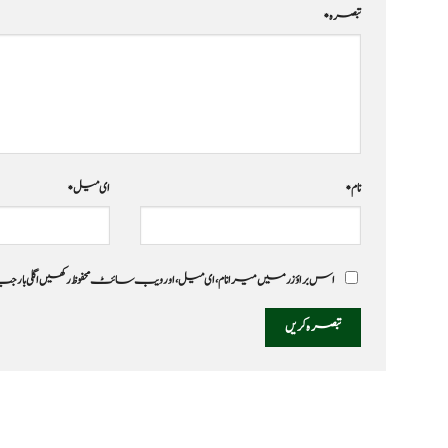
تبصرہ
*
نام
*
ای میل
*
اس براؤزر میں میرا نام، ای میل، اور ویب سائٹ محفوظ رکھیں اگلی بار