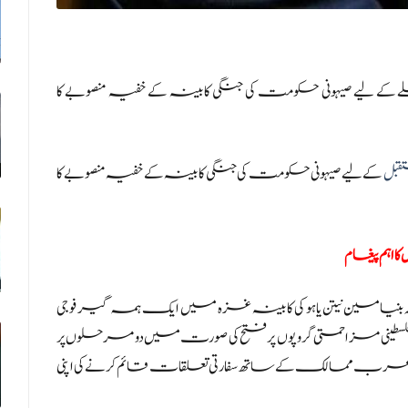
 لیے صیہونی حکومت کی جنگی کابینہ کے خفیہ منصوبے کا
تقبل
کے لیے صیہونی حکومت کی جنگی کابینہ کے خفیہ منصوبے کا
 اہم پیغام
ہ بنیامین نیتن یاہو کی کابینہ غزہ میں ایک ہمہ گیر فوجی
سطینی مزاحمتی گروپوں پر فتح کی صورت میں دو مرحلوں پر
ت عرب ممالک کے ساتھ سفارتی تعلقات قائم کرنے کی اپنی