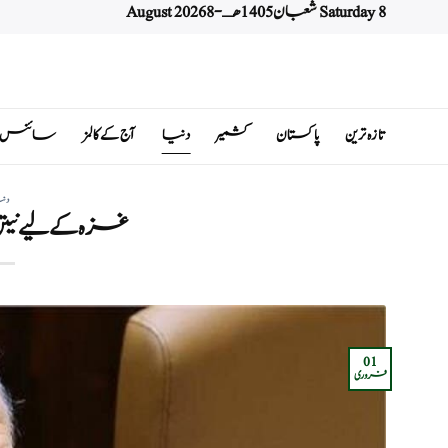
Saturday 8 شعبان 1405 هـ - 8 August 2026
Ski
t
conten
تازہ ترین
پاکستان
کشمیر
دنیا
آج کے کالمز
سائنس اور 
دن
غزہ کے لیے نیت
01
فروری