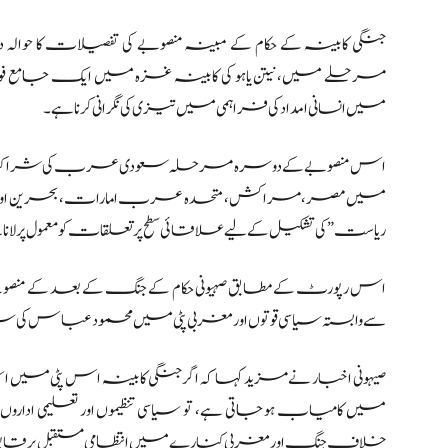
جنگی کابینہ کے حکام کے مبینہ منصوبے کی تفصیلات کا حوال
مرحلے میں، نیتن یاہو کی کابینہ غزہ میں ایک جامع ف
میں انسانی امداد کی فراہمی میں تیزی کی نگرانی کرنا ہے۔
اس منصوبے کے دوسرہ مرحلہ سعودی عرب کی شراکت سے
میں مصر، مراکش، متحدہ عرب امارات، بحرین اور دیگ
ریاست” کی تشکیل کے لیے علاقائی سطح پر تعلقات کو معمول پر لانا
اس رپورٹ کے مطابق صہیونی حکام کے جنگ کے بعد کے م
سے وابستہ سیاسی قوتوں اور مغربی پٹی میں محمود عباس کی سربراہ
صیہونی اخبار نے مزید کہا کہ اگر جنگی کابینہ اس پٹی میں 
میں کامیاب ہو جاتی ہے، تو سیاسی تنظیموں اور تعلیمی 
خلاف جنگ اور مغربی کنارے میں انتظامی مستقبل پر قابو پا