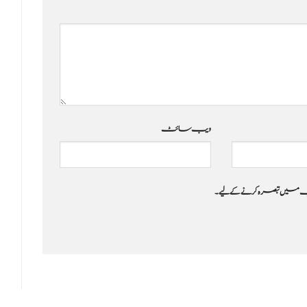
ویب‌ سائٹ
 جب میں تبصرہ کرنے کےلیے۔