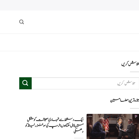
لاش کریں
ازہ ترین مضامین
ایک دستخط سے تمہاری معیشت کو مشکل
میں ڈال سکتا ہوں؛ ٹرمپ کی سوئٹزرلینڈ کو
دھمکی