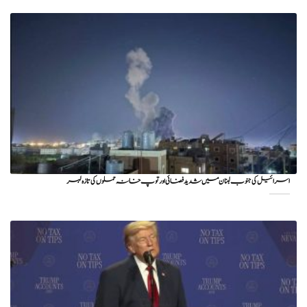
اسرائیل کی جنوب لبنان میں شدید فضائی اور توپ خانہ حملوں کی تازہ لہر