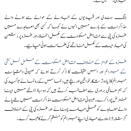
جاری رکھیں گے۔
جنگ بندی اور قیدیوں کے تبادلے کے حوالے سے ہونے والے
مذاکرات کے بارے میں انہوں نے کہا کہ کسی بھی معاہدے میں
غزہ کی پٹی سے قابض حکومت کے مکمل انخلاء اور غزہ پر دشمن
کی جارحیت کے مکمل خاتمے کی ضمانت ہونی چاہیے۔
غزہ کے عوام کے خلاف قابض حکومت کے مسلسل نسل کشی
کے جرائم
اور اس حقیقت کا ذکر کرتے ہوئے کہ صہیونی وحشیانہ
جرائم کا زیادہ تر شکار خواتین اور بچے ہیں، حماس کے رہ نما نے تاکید کی
کہ ہم عالمی برادری سے مطالبہ کرتے ہیں کہ وہ دباؤ ڈالنے میں اپنا
فرض پورا کرے۔ صیہونی قابض حکومت مذاکرات میں طے پانے
والے معاہدے کو عملی جامہ پہنانے اور غزہ کی پٹی کے خلاف
گزشتہ 15 ماہ سے جاری اپنے جرائم کو ختم کرنے کا عہد کرے۔