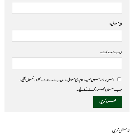
ای میل
*
ویب‌ سائٹ
اس براؤزر میں میرا نام، ای میل، اور ویب سائٹ محفوظ رکھیں اگلی بار
جب میں تبصرہ کرنے کےلیے۔
تلاش کریں