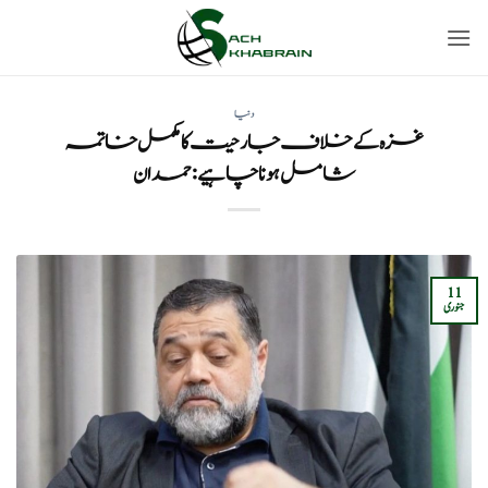
Ski
t
conten
دنیا
غزہ کے خلاف جارحیت کا مکمل خاتمہ
شامل ہونا چاہیے: حمدان
11
جنوری