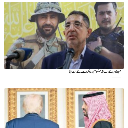
صہیونیوں کے ساتھ حکومتی مذاکرات کے نتایج