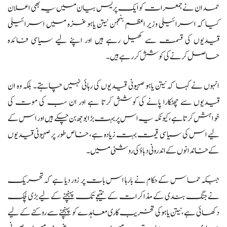
حمدان نے جمعرات کو ایک پریس بیان میں یہ بھی اعلان
کیا کہ اسرائیلی وزیر اعظم بنجمن نیتن یاہو غزہ میں اسرائیلی
قیدیوں کی قسمت سے کھیل رہے ہیں اور اپنے لیے سیاسی فائدہ
حاصل کرنے کی کوشش کر رہے ہیں۔
انہوں نے کہا کہ نیتن یاہو صہیونی قیدیوں کی رہائی نہیں چاہتے۔ بلکہ وہ ان
قیدیوں سے چھٹکارا پانے کی کوشش کرتا ہے اور ان سب کی موت کی
خواہش کرتا ہے، کیونکہ یہ اس پر بہت بڑا بوجھ بن چکے ہیں اور اس کے
لیے اس کی سیاسی قیمت بہت زیادہ ہے، خاص طور پر صہیونی قیدیوں
کے خاندانوں کے اندرونی دباؤ کی روشنی میں۔
جبکہ حماس کے حکام نے بارہا اس بات پر زور دیا ہے کہ تحریک
نے جنگ بندی کے مذاکرات کے نتیجے تک پہنچنے کے لیے بڑی لچک
دکھائی ہے، نیتن یاہو کی تخریب کاری معاہدے کو پہنچنے سے روکنے کے لیے