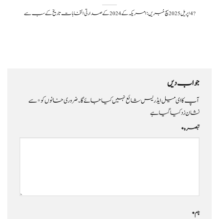
?️ 4 اپریل 2025 سچ خبریں:امریکہ کے 2024 کے صدارتی انتخابات تاریخ کے سب سے
جواب دیں
آپ کا ای میل ایڈریس شائع نہیں کیا جائے گا۔
ضروری خانوں کو
*
سے
نشان زد کیا گیا ہے
تبصرہ
*
نام
*