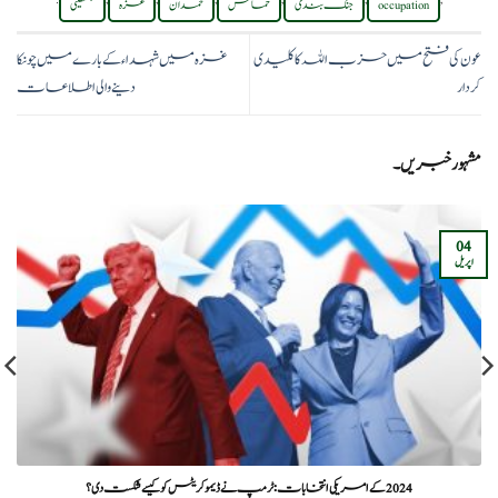
.
,
,
,
,
,
,
occupation
جنگ بندی
حماس
حمدان
غزہ
فلسطینی
عون کی فتح میں حزب اللہ کا کلیدی
غزہ میں شہداء کے بارے میں چونکا
کردار
دینے والی اطلاعات
مشہور خبریں۔
04
اپریل