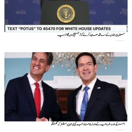
میں ایرانیوں کے ساتھ معاہدہ کرنے کو ترجیح دوں گا : ٹرمپ
امریکہ اور برطانیہ کے وزرائے خارجہ کی ایران پر مشترکہ گفتگو