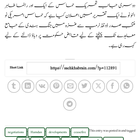
دوسری جانب تحریک حماس کے ایک اور رہنما طاہر
النونو نے ایک تقریر میں اعلان کیا ہے کہ حماس امریکی نو
منتخب صدر ڈونلڈ ٹرمپ سے غزہ میں جنگ بندی کے جامع
معاہدے تک پہنچنے کے لیے قابض حکومت پر دباؤ ڈالنے کے لیے
کہہ رہی ہے۔
Short Link
,
,
,
This entry was posted in
and tagged
negotiations
Hamdan
developments
ceasefire