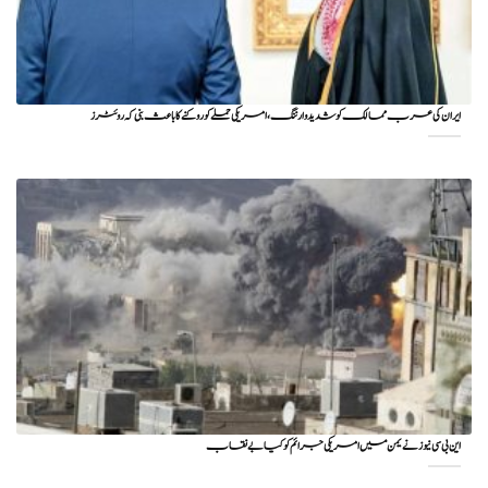
ایران کی عرب ممالک کو شدید وارننگ، امریکی حملے کو روکنے کا باعث بنی کہ روئٹرز
این بی سی نیوز نے یمن میں امریکی جرائم کو کیا بے نقاب