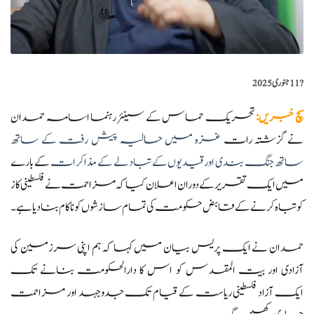
?️
11 جنوری 2025
سچ خبریں
:
تحریک حماس کے سینئر رہنما اسامہ حمدان
نے گزشتہ رات
غزہ میں حالیہ پیش رفت کے ساتھ
ساتھ جنگ ​​بندی اور قیدیوں کے تبادلے کے مذاکرات
کے بارے
میں ایک تقریر کے دوران اعلان کیا کہ مزاحمت نے فلسطینی کاز
کو تباہ کرنے کے قابض حکومت کی تمام سازشوں کو ناکام بنا دیا ہے۔
حمدان نے ایک پریس بیان میں کہا کہ ہم اپنی سرزمین کی
آزادی اور بیت المقدس کو اس کا دارالحکومت بنانے تک
ایک آزاد فلسطینی ریاست کے قیام تک جدوجہد اور مزاحمت