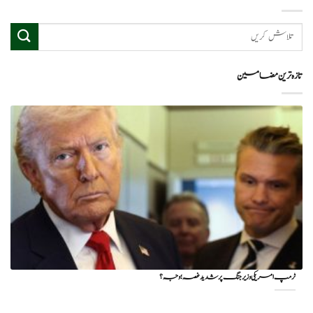
تازہ ترین مضامین
ٹرمپ امریکی وزیر جنگ پر شدید غصہ؛ وجہ ؟