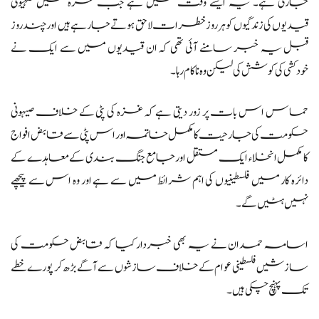
جاری ہے۔ یہ ایسے وقت میں ہے جب غزہ میں صہیونی
قیدیوں کی زندگیوں کو ہر روز خطرات لاحق ہوتے جا رہے ہیں اور چند روز
قبل یہ خبر سامنے آئی تھی کہ ان قیدیوں میں سے ایک نے
خودکشی کی کوشش کی لیکن وہ ناکام رہا۔
حماس اس بات پر زور دیتی ہے کہ غزہ کی پٹی کے خلاف صیہونی
حکومت کی جارحیت کا مکمل خاتمہ اور اس پٹی سے قابض افواج
کا مکمل انخلاء ایک مستقل اور جامع جنگ بندی کے معاہدے کے
دائرہ کار میں فلسطینیوں کی اہم شرائط میں سے ہے اور وہ اس سے پیچھے
نہیں ہٹیں گے۔
اسامہ حمدان نے یہ بھی خبردار کیا کہ قابض حکومت کی
سازشیں فلسطینی عوام کے خلاف سازشوں سے آگے بڑھ کر پورے خطے
تک پہنچ چکی ہیں۔