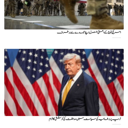
امریکی فوج کے اعلیٰ جنرل اپنے عہدے سے برطرف
ٹرمپ پر برطانیہ کی سیاست میں مداخلت کی کوشش کا الزام