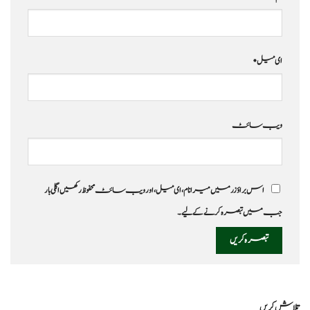
ای میل
*
ویب‌ سائٹ
اس براؤزر میں میرا نام، ای میل، اور ویب سائٹ محفوظ رکھیں اگلی بار
جب میں تبصرہ کرنے کےلیے۔
تلاش کریں