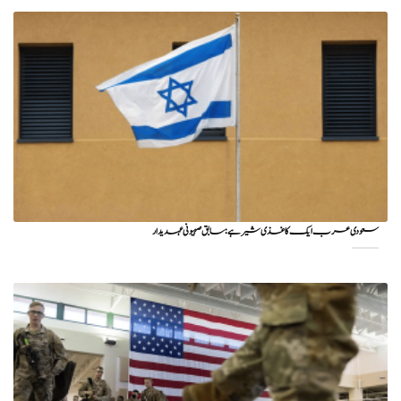
سعودی عرب ایک کاغذی شیر ہے: سابق صہیونی عہدیدار