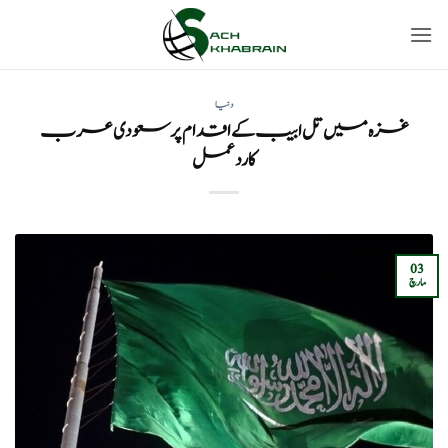
Ski
t
conten
دنیا
غزہ میں تل ابیب کے اقدام پر سعودی عرب
کا ردعمل
03
مارچ