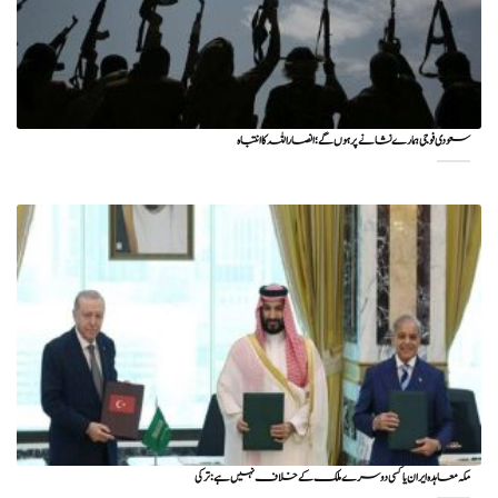
سعودی فوجی ہمارے نشانے پر ہوں گے؛ انصاراللہ کا انتباہ
مکہ معاہدہ ایران یا کسی دوسرے ملک کے خلاف نہیں ہے: ترکی