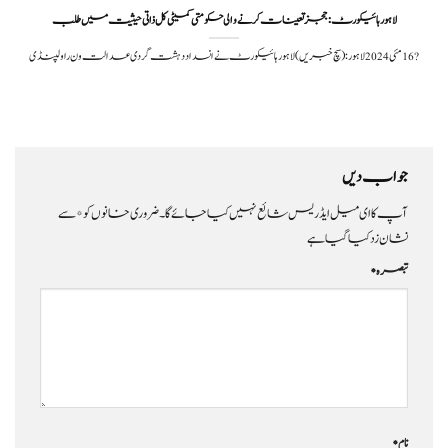
لاہور ہائیکورٹ: ججز تعینات کرنے والی حکومتی کمیٹی کل ذاتی حیثیت میں طلب
?️ 16 مئی 2024لاہور: (سچ خبریں) لاہور ہائیکورٹ نے انسداد دہشت گردی عدالت ون راولپنڈی
جواب دیں
آپ کا ای میل ایڈریس شائع نہیں کیا جائے گا۔
ضروری خانوں کو
*
سے
نشان زد کیا گیا ہے
تبصرہ
*
نام
*