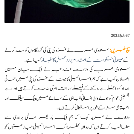
?️
3 مارچ 2025
سچ خبریں
:
سعودی عرب نے غزہ کی پٹی کی گزرگاہوں کو بند کرنے
کے
صیہونی حکومت کے اقدام پر ردعمل کا اظہار
کیا ہے۔
سعودی عرب کی وزارت خارجہ نے ایک بیان میں
اعلان کیا ہے کہ ہم اسرائیلی کابینہ کے غزہ کی پٹی میں انسانی
امداد کو داخلے سے روکنے کے فیصلے اور اقدام کی مذمت کرتے ہیں اور اسے
فلسطینی عوام کو ہونے والی انسانی تباہی کے سائے میں بلیک میلنگ اور
اجتماعی سزا کے طور پر استعمال کرتے ہیں۔
وزارت نے مزید کہا کہ ہم ایک بار پھر عالمی برادری سے
مطالبہ کرتے ہیں کہ وہ ان خطرناک اسرائیلی جارحیتوں کو