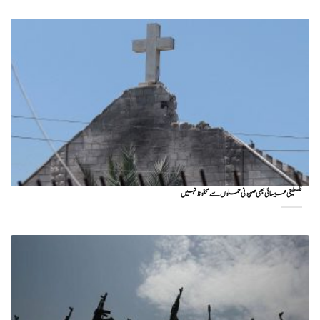
فلسطینی عیسائی بھی صہیونی حملوں سے محفوظ نہیں