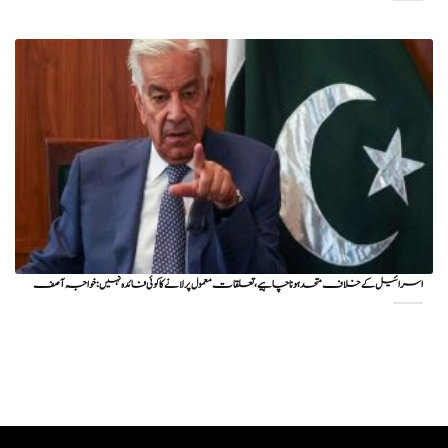
اسرائیل کے خلاف متحد ہونا چاہیے، تعلقات معمول پر لانے کا کوئی فائدہ نہیں: خواجہ آصف