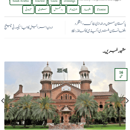
Saudi Arabia
reacted
Gaza
crossings
.
,
,
,
,
,
Zionist
اظہار
اقدام
ردعمل
سعودی
صیہونی
پاکستان میں دراندازی: ہلاک دہشتگرد
اردن اسرائیل کا نیا سیکیورٹی چیلنج
افغانستان ملٹری اکیڈمی کا کمانڈر نکلا
مشہور خبریں۔
16
مئی