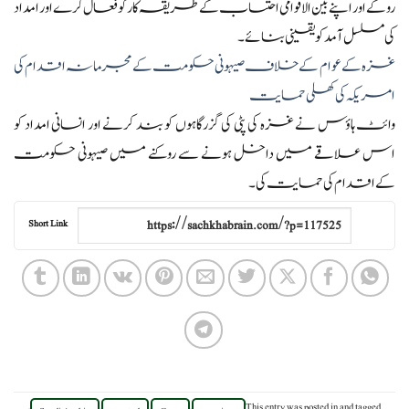
روکے اور اپنے بین الاقوامی احتساب کے طریقہ کار کو فعال کرے اور امداد
کی مسلسل آمد کو یقینی بنائے۔
غزہ کے عوام کے خلاف صیہونی حکومت کے مجرمانہ اقدام کی
امریکہ کی کھلی حمایت
وائٹ ہاؤس نے غزہ کی پٹی کی گزرگاہوں کو بند کرنے اور انسانی امداد کو
اس علاقے میں داخل ہونے سے روکنے میں صیہونی حکومت
کے اقدام کی حمایت کی۔
Short Link
,
,
,
,
This entry was posted in
and tagged