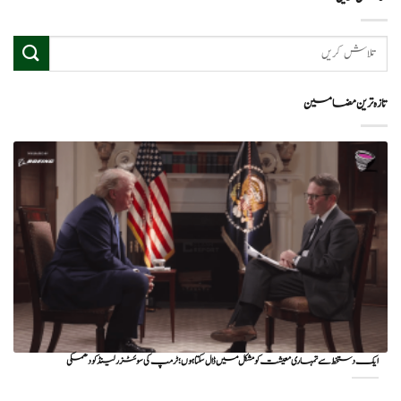
تازہ ترین مضامین
ایک دستخط سے تمہاری معیشت کو مشکل میں ڈال سکتا ہوں؛ ٹرمپ کی سوئٹزرلینڈ کو دھمکی