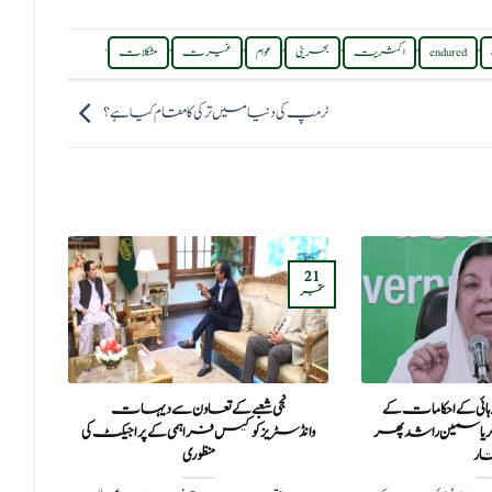
.
,
,
,
,
,
,
endured
اکثریت
بحرینی
عوام
غیرت
مشکلات
ٹرمپ کی دنیا میں ترکی کا مقام کیا ہے؟
20
21
ستمبر
ستمبر
ہائی کے احکامات کے
نجی شعبے کے تعاون سے دیہات
اردوغ
ر یاسمین راشد پھر
وانڈسٹریزکو گیس فراہمی کے پراجیکٹ کی
ار
منظوری