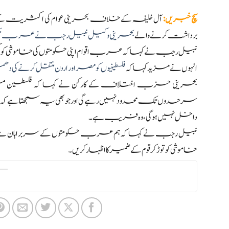
سچ خبریں
:
آل خلیفہ کے خلاف بحرینی عوام کی اکثریت کے ح
برداشت کرنے والے
بحرینی وکیل نبیل رجب نے عرب حکمر
نبیل رجب نے کہا کہ عرب اقوام اپنی حکومتوں کی خاموشی کو ک
انہوں نے مزید کہا کہ
فلسطینیوں کو مصر اور اردن منتقل کرنے کی دھ
بحرینی حزب اختلاف کے کارکن نے کہا کہ فلسطین میں جو
سرحدوں تک محدود نہیں رہے گی اور جو بھی یہ سمجھتا ہے 
داخل نہیں ہوگی، وہ فریب ہے۔
نبیل رجب نے کہا کہ ہم عرب حکومتوں کے سربراہان سے کہت
خاموشی کو توڑ کر قوم کے ضمیر کا اظہار کریں۔