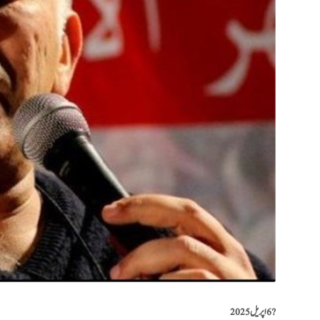
?️
6 اپریل 2025