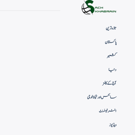
تازہ ترین
پاکستان
کشمیر
دنیا
آج کے کالمز
سائنس اور ٹیکنالوجی
انٹرٹینمنٹ
ویڈیوز