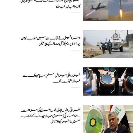
سعودی فوجی مراکز کے خلاف یمنی فوج کی
اسرائیل نے ایک دن میں جنوب لبنان
پر 113 پروجیکٹائل فائر کیے: یونیفل
لیزر اینٹی میزائل سسٹم؛ سیاسی بلف سے
فیلڈ حقیقت تک
عراقی رہنما ہادی العامری کی مزاحمت
سے امریکی سعودی جارحیت کے جواب
میں تاخیر کی اپیل