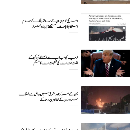
امریکی عوام ایران کے ساتھ جنگ کو عدم
ٹرمپ کی جانب سے اسلحے کی کمی کے
انکشافات کی تحقیقات کا حکم
یمن کے مرکز اور مشرق میں ریاض سے منسلک
مزدوروں کے ٹھکانوں پر دھماکے