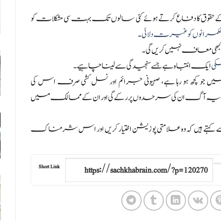
قوق کا دفاع کرتے ہوئے کئی سالوں تک بہت سی مشکلات کو
انوں کو غیرت دلائی
۔
بھی معاف نہیں کریں گی۔
مکی
ایک انتباہ ہے جسے سنجیدگی سے لینا چاہیے۔
 کچھ ہو رہا ہے، صہیونی جرائم اور نسل کشی صرف اس کی
کہ یہ آگ ان کی سرحدوں پر رکے گی اور ان کے ممالک میں
ے ہیں کہ وہ علامتی پوزیشن اختیار کریں اور اس شرمناک
Short Link