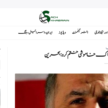
ٹیکنالوجی
انٹرٹینمنٹ
ویڈیوز
ایران ، اسرائیل ، جنگ
یا
ت
ک خاموشی ختم کرو: بحرین
ت