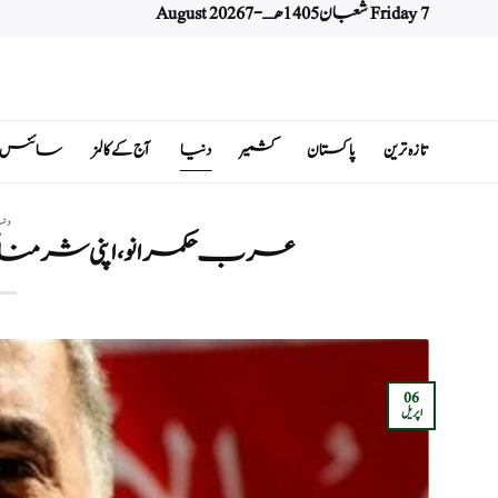
Friday 7 شعبان 1405 هـ - 7 August 2026
Ski
t
conten
تازہ ترین
پاکستان
کشمیر
دنیا
آج کے کالمز
سائنس اور 
دن
عرب حکمرانو، اپنی شرمنا
06
اپریل