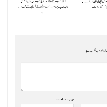
ور: (سچ خبریں) پی ٹی آئی پنجاب کی
?️ 21 ستمبر 2022لاہور:(سچ خبریں) وزیراعلیٰ
ا
اسمین راشد
پنجاب چودھری پرویزالٰہی نے نجی شعبے کے تعاون
سے
ن زد کیا گیا ہے
ویب‌ سائٹ