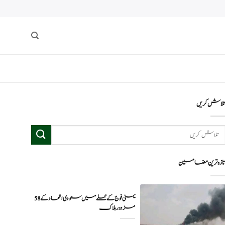
لاش کریں
ازہ ترین مضامین
یمنی فوج کے حملے میں سعودی اتحاد کے 58
مزدور ہلاک