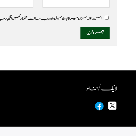
اس براؤزر میں میرا نام، ای میل، اور ویب سائٹ محفوظ رکھیں اگلی بار
لایک / فالو