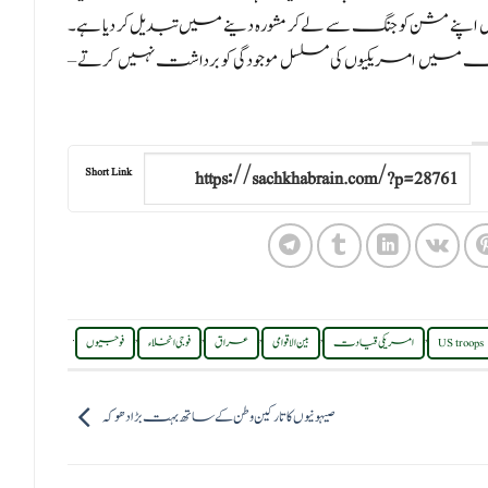
پنے مشن کو جنگ سے لے کر مشورہ دینے میں تبدیل کر دیا ہے۔
ں امریکیوں کی مسلسل موجودگی کو برداشت نہیں کرتے –
Short Link
.
,
,
,
,
,
US troops
امریکی قیادت
بین الاقوامی
عراق
فوجی انخلاء
فوجیوں
صیہونیوں کا تارکین وطن کے ساتھ بہت بڑا دھوکہ