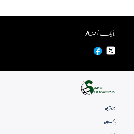
لایک / فالو
تازہ ترین
پاکستان