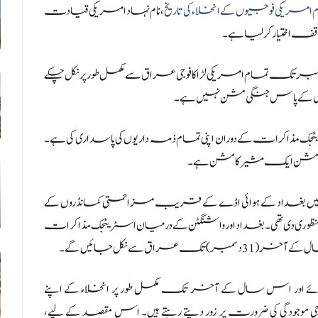
ریکی فوجیوں کے انخلاء کی تاریخ
، نام نہاد امریکی قیادت
ف اختیار کر لیا ہے۔
ٹ کے مطابق اتحاد نے اعلان کیا ہے کہ اس سال 9 دسمبر تک تمام امریکی لڑاکا فوجی عراق سے مکمل طور پر نکل چکے
سی کے پاس جنگی مشن نہیں ہے۔
ک مذاکرات کے دوران اپنی تمام ذمہ داریوں کی پاسداری کی ہے۔
واحد مشن ایک مشیر کا مشن ہے۔
قابل ذکر ہے کہ عراقی پارلیمنٹ نے جنوری 2009 میں بغداد کے ہوائی اڈے کے قریب مزاحمتی کمانڈروں کے
ظوری دی تھی۔ بغداد اور واشنگٹن کے درمیان اسٹریٹجک مذاکرات
ق سے نکل جائیں گے۔
ئے اور اس سال کے آخر تک مکمل طور پر انخلاء کے اپنے
جودگی کی ضرورت پر زور دیتے رہتے ہیں۔ اس مقصد کے لیے،