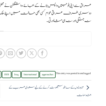
عراق سے اپنی فوجیں واپس بلانے کے بجائے، واشنگٹن نے محض ا
دوسری طرف عراقی عوام کسی بھی حالت میں اپنے ملک می
نہ جنگی اور نہ ہی مشاورتی۔
,
,
,
,
This entry was posted in
and tagged
ISIS
Iraq
International
approaches
صیہونیوں کے ساتھ سمجھوتہ کرنے کے لیے سعودی عرب کے
اقدامات