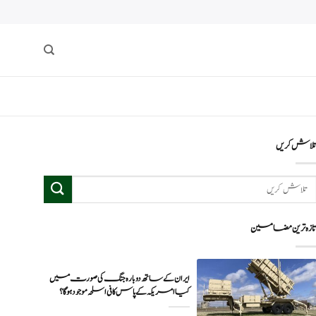
لاش کریں
ازہ ترین مضامین
ایران کے ساتھ دوبارہ جنگ کی صورت میں
کیا امریکہ کے پاس کافی اسلحہ موجود ہوگا؟