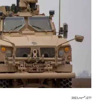
?️
27 دسمبر 2021