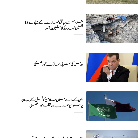
غزہ میں رہائشی عمارت کے ملبے سے 19
فلسطینی شہداء کی لاشیں برآمد
روس کی مغربی ممالک کو دھمکی
یمن کے بارے میں سلامتی کونسل کے بیان
پر سعودی عرب اور قطر کا ردعمل