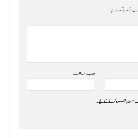
ن زد کیا گیا ہے
ویب‌ سائٹ
 جب میں تبصرہ کرنے کےلیے۔