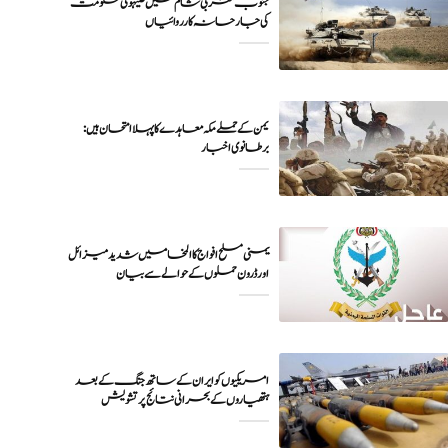
جنوب مغربی شام میں صیہونی حکومت
کی جارحانہ کارروائیاں
یمن کے حملے مکہ معاہدے کا پہلا امتحان ہیں:
برطانوی اخبار
یمنی مسلح افواج کا المخا میں شدید میزائل
اور ڈرون حملوں کے حوالے سے بیان
امریکیوں کو ایران کے ساتھ جنگ کے بعد