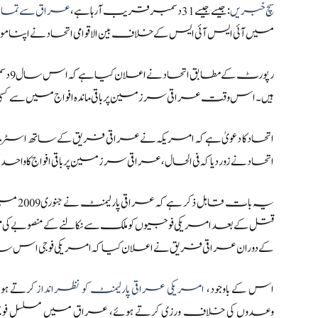
سچ خبریں
: جیسے جیسے 31 دسمبر قریب آ رہا ہے،
عراق سے تمام ام
میں آئی ایس آئی ایس کے خلاف بین الاقوامی اتحاد نے اپنا موق
رپور
ہیں۔ اس وقت عراقی سرزمین پر باقی ماندہ افواج میں سے ک
اتحاد کا دعویٰ ہے کہ امریکہ نے عراقی فریق کے ساتھ اسٹریٹج
اتحاد نے زور دیا کہ فی الحال، عراقی سرزمین پر باقی افواج کا 
یہ بات 
قتل کے بعد امریکی فوجیوں کو ملک سے نکالنے کے منصوبے کی من
کے دوران عراقی فریق نے اعلان کیا کہ امریکی فوجی اس سال کے آخر (31 دسمبر) تک عرا
اس کے باوجود،
امریکی عراقی پارلیمنٹ کو نظرانداز
کرتے ہو
وعدوں کی خلاف ورزی کرتے ہوئے، عراق میں مسلسل فوجی مو