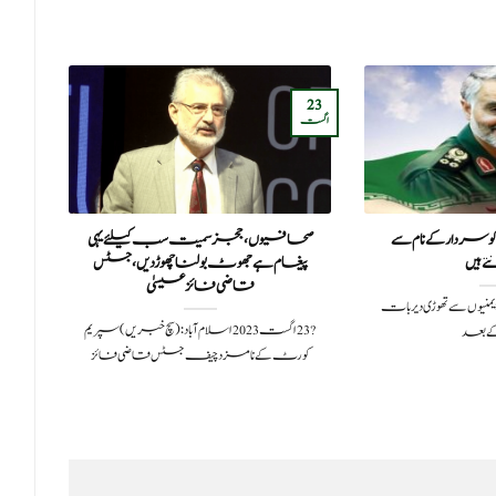
02
23
نومبر
اگست
سردار کے نام سے
صحافیوں، ججز سمیت سب کیلئے یہی
اثاث
 ہیں
پیغام ہے جھوٹ بولنا چھوڑدیں، جسٹس
بز
قاضی فائز عیسیٰ
سچ خبریں: یمنیوں سے تھوڑی دیر بات
?️ 23 اگست 2023اسلام آباد: (سچ خبریں) سپریم
ے بعد
ساب
کورٹ کے نامزد چیف جسٹس قاضی فائز