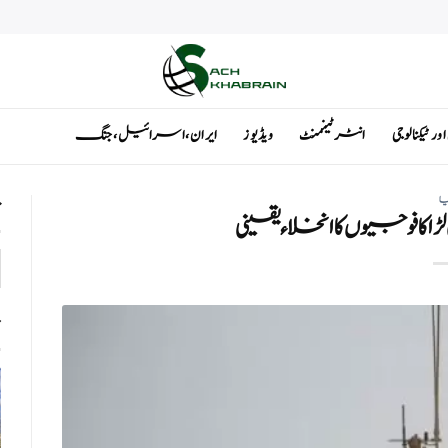
ٹیکنالوجی
انٹرٹینمنٹ
ویڈیوز
ایران ، اسرائیل ، جنگ
یا
ت
ا فوجیوں کا انخلاء یقینی
ت