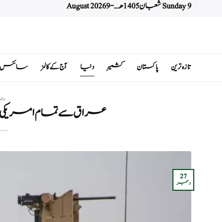
Sunday 9 شعبان 1405 هـ - 9 August 2026
Ski
t
conten
تازہ ترین
پاکستان
کشمیر
دنیا
آج کے کالمز
سائنس اور 
دن
عراق سے تمام امریکی لڑاک
27
دسمبر