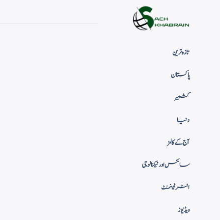
تازہ ترین
پاکستان
کشمیر
دنیا
آج کے کالمز
سائنس اور ٹیکنالوجی
انٹرٹینمنٹ
ویڈیوز