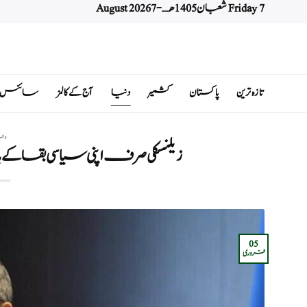
Friday 7 شعبان 1405 هـ - 7 August 2026
Ski
t
conten
تازہ ترین
پاکستان
کشمیر
دنیا
آج کے کالمز
سائنس اور 
دن
زیلنسکی صرف اپنی سیاسی بقا ک
05
فروری