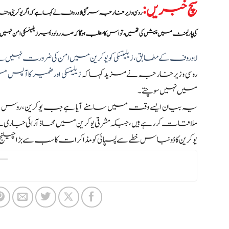
سچ خبریں
:
روسی وزیر خارجہ سرگئی لاوروف نے کہا ہے کہ اگر یوکرینی وفد اتنی
کی پارلیمنٹ میں پیش کی تھیں، تو اس کا مطلب ہوگا کہ صدر ولودیمیر زیلینسکی امن نہی
لاوروف کے مطابق،زیلینسکی کو یوکرین میں امن کی ضرورت نہیں ہ
روسی وزیر خارجہ نے مزید کہا کہ
زیلینسکی اور ضمیر کا آپس 
میں نہیں سوچتے۔
یہ بیان ایسے وقت میں سامنے آیا ہے جب یوکرین، روس اور ام
ملاقات کر رہے ہیں، جبکہ مشرقی یوکرین میں محاذ آرائی جاری 
یوکرین کا ڈونباس خطے سے پسپائی کو مذاکرات کا سب سے بڑا چیلنج 