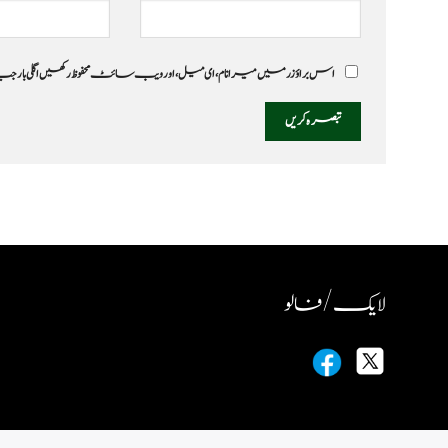
اس براؤزر میں میرا نام، ای میل، اور ویب سائٹ محفوظ رکھیں اگلی بار
لایک / فالو