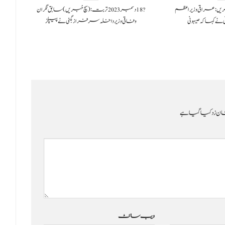
بر 2024سچ خبریں: عراقی وزیر اعظم
?️ 18 دسمبر 2023تربت: (سچ خبریں) سابق نگران
 نے کہا کہ صیہونی
وفاقی وزیر داخلہ سرفراز بگٹی نے پیپلز
ن زد کیا گیا ہے
ویب‌ سائٹ