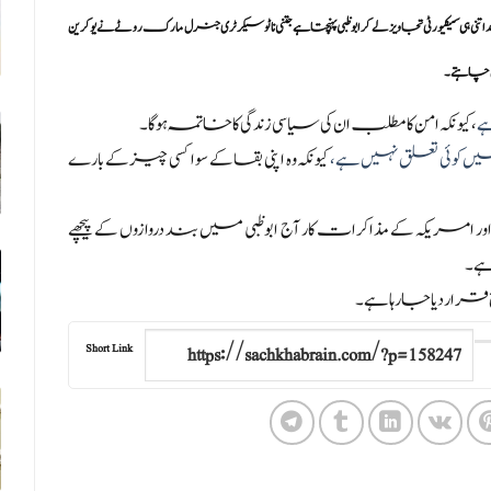
 ہی سیکیورٹی تجاویز لے کر ابوظبی پہنچتا ہے جتنی ناٹو سیکرٹری جنرل مارک روٹے نے یوکرین
ں چاہتے۔
ے
، کیونکہ امن کا مطلب ان کی سیاسی زندگی کا خاتمہ ہوگا۔
میں کوئی تعلق نہیں ہے،
کیونکہ وہ اپنی بقا کے سوا کسی چیز کے بارے
ریکہ کے مذاکرات کار آج ابوظبی میں بند دروازوں کے پیچھے
ہے۔
قرار دیا جا رہا ہے۔
Short Link