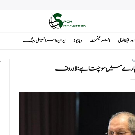
ٹیکنالوجی
انٹرٹینمنٹ
ویڈیوز
ایران ، اسرائیل ، جنگ
یا
ت
ے بارے میں سوچتا ہے: لاوروف
ت