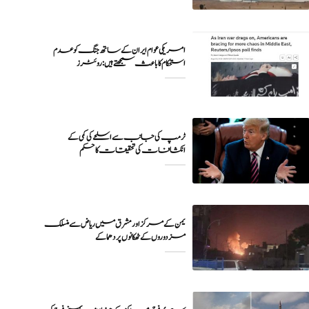
امریکی عوام ایران کے ساتھ جنگ کو عدم
ٹرمپ کی جانب سے اسلحے کی کمی کے
انکشافات کی تحقیقات کا حکم
یمن کے مرکز اور مشرق میں ریاض سے منسلک
مزدوروں کے ٹھکانوں پر دھماکے