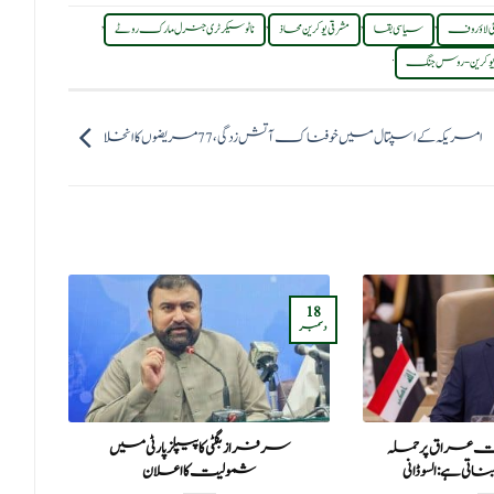
,
,
,
,
 لاؤروف
سیاسی بقا
مشرقی یوکرین محاذ
ناٹو سیکرٹری جنرل مارک روٹے
.
وکرین-روس جنگ
امریکہ کے اسپتال میں خوفناک آتش‌زدگی،77 مریضوں کا انخلا
03
18
دسمبر
فروری
 عراق پر حملہ
سرفراز بگٹی کا پیپلز پارٹی میں
جا
تی ہے: السوڈانی
شمولیت کا اعلان