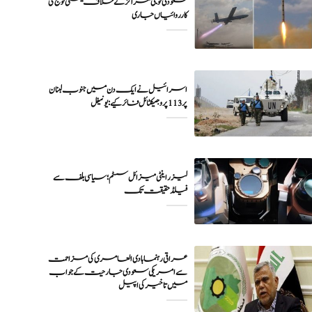
سعودی فوجی مراکز کے خلاف یمنی فوج کی
اسرائیل نے ایک دن میں جنوب لبنان
پر 113 پروجیکٹائل فائر کیے: یونیفل
لیزر اینٹی میزائل سسٹم؛ سیاسی بلف سے
فیلڈ حقیقت تک
عراقی رہنما ہادی العامری کی مزاحمت
سے امریکی سعودی جارحیت کے جواب
میں تاخیر کی اپیل