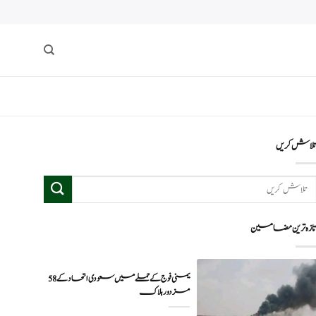
لاش کریں
ازہ ترین مضامین
یمنی فوج کے حملے میں سعودی اتحاد کے 58
مزدور ہلاک