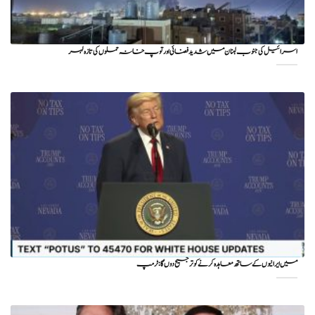
اسرائیل کی جنوب لبنان میں شدید فضائی اور توپ خانہ حملوں کی تازہ لہر
میں ایرانیوں کے ساتھ معاہدہ کرنے کو ترجیح دوں گا : ٹرمپ