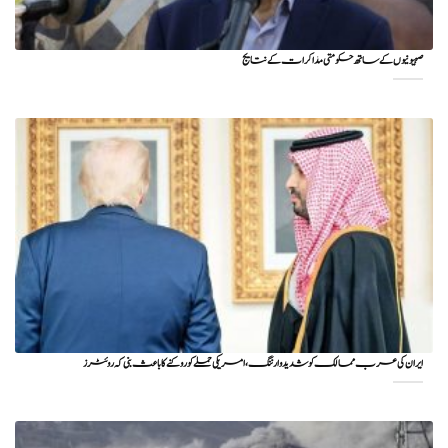
صہیونیوں کے ساتھ حکومتی مذاکرات کے نتایج
ایران کی عرب ممالک کو شدید وارننگ، امریکی حملے کو روکنے کا باعث بنی کہ روئٹرز