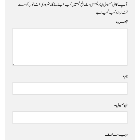
آپ کا ای میل ایڈریس شائع نہیں کیا جائے گا۔
ضروری خانوں کو
*
سے
نشان زد کیا گیا ہے
تبصرہ
*
نام
*
ای میل
*
ویب‌ سائٹ