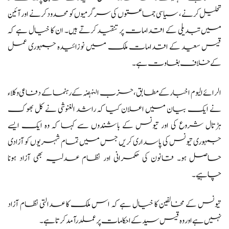
تحلیل کرنے، سیاسی جماعتوں کی سرگرمیوں کو محدود کرنے اور آئین
میں تبدیلی کے اقدامات پر تنقید کرتے ہیں۔ ان کا خیال ہے کہ
قیس سعید کے اقدامات ملک میں نوزائیدہ جمہوری عمل
کے خلاف بغاوت ہے۔
الرائے الیوم اخبار کے مطابق، حزب النہضہ کے رہنما کے دفاعی وکلاء
نے ایک بیان میں اعلان کیا کہ راشد الغنوشی نے کل بھوک
ہڑتال شروع کی اور تیونس کے باشندوں سے کہا کہ وہ ایک ایسے
جمہوری تیونس کی پاسداری کریں جس میں تمام شہریوں کو آزادی
حاصل ہو۔ قانون کی حکمرانی اور نظام عدلیہ بھی آزاد ہونا
چاہیے۔
تیونس کے مخالفین کا خیال ہے کہ اس ملک کا عدالتی نظام آزاد
نہیں ہے اور وہ قیس سید کے احکامات پر عملدرآمد کرتا ہے۔