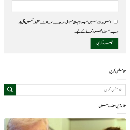
اس براؤزر میں میرا نام، ای میل، اور ویب سائٹ محفوظ رکھیں اگلی بار
جب میں تبصرہ کرنے کےلیے۔
تلاش کریں
تازہ ترین مضامین