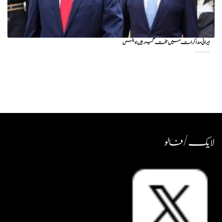
ایرانی مذاکرات میں سخت گیر ہیں: وینس
لایک / فالو