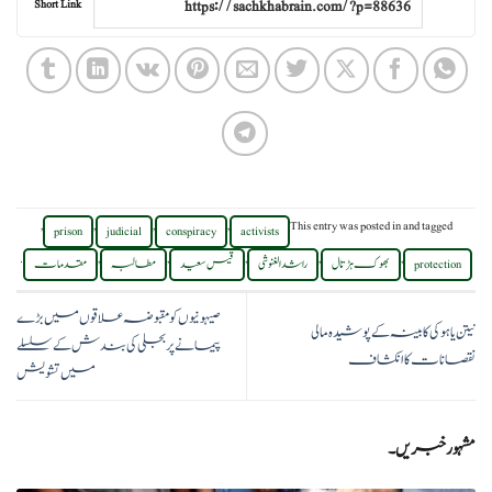
Short Link
,
,
,
,
This entry was posted in
and tagged
prison
judicial
conspiracy
activists
.
,
,
,
,
,
protection
بھوک ہڑتال
راشد الغنوشی
قیس سعید
مطالبہ
مقدمات
صیہونیوں کو مقبوضہ علاقوں میں بڑے
نیتن یاہو کی کابینہ کے پوشیدہ مالی
پیمانے پر بجلی کی بندش کے سلسلے
نقصانات کا انکشاف
میں تشویش
مشہور خبریں۔