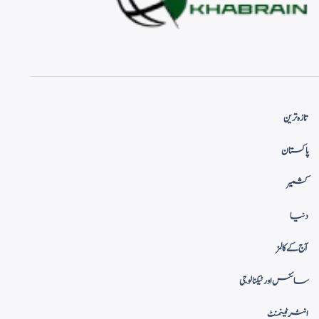
تازہ ترین
پاکستان
کشمیر
دنیا
آج کے کالمز
سائنس اور ٹیکنالوجی
انٹرٹینمنٹ