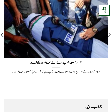
28
اکتوبر
غزہ میں شہید ہونے والے صحافیوں کی تعداد
?️ 28 اکتوبر 2024سچ خبریں:حماس نے اعلان کیا ہے کہ غزہ کی پٹی میں صحافیوں
جواب دیں