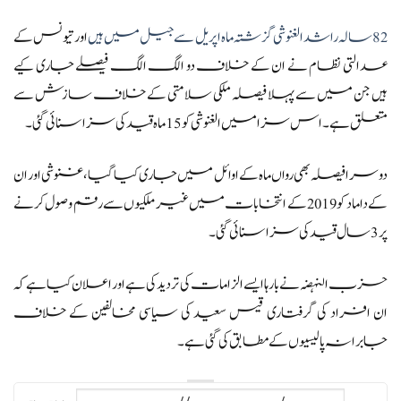
82 سالہ راشد الغنوشی گزشتہ ماہ اپریل سے جیل میں ہیں
اور تیونس کے
عدالتی نظام نے ان کے خلاف دو الگ الگ فیصلے جاری کیے
ہیں جن میں سے پہلا فیصلہ ملکی سلامتی کے خلاف سازش سے
متعلق ہے۔ اس سزا میں الغنوشی کو 15 ماہ قید کی سزا سنائی گئی۔
دوسرا فیصلہ بھی رواں ماہ کے اوائل میں جاری کیا گیا، غنوشی اور ان
کے داماد کو 2019 کے انتخابات میں غیر ملکیوں سے رقم وصول کرنے
پر 3 سال قید کی سزا سنائی گئی۔
حزب النہضہ نے بارہا ایسے الزامات کی تردید کی ہے اور اعلان کیا ہے کہ
ان افراد کی گرفتاری قیس سعید کی سیاسی مخالفین کے خلاف
جابرانہ پالیسیوں کے مطابق کی گئی ہے۔