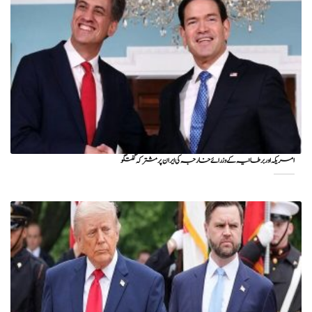
امریکہ اور برطانیہ کے وزرائے خارجہ کی ایران پر مشترکہ گفتگو