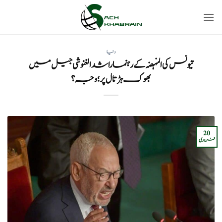
Ski
t
conten
دنیا
تیونس کی النہضہ کے رہنما راشد الغنوشی جیل میں
بھوک ہڑتال پر؛ وجہ؟
20
فروری