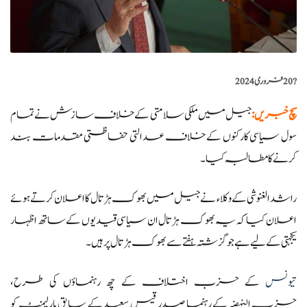
?️
20 فروری 2024
سچ خبریں
:
جیل میں ملکی سلامتی کے خلاف سازش نے تمام
سول سیاسی کارکنوں کے خلاف عدالتی حفاظتی مقدمات بند
کرنے کا مطالبہ کیا۔
راشد الغنوشی کے وکلاء نے جیل میں بھوک ہڑتال کا اعلان کرتے ہوئے
اعلان کیا کہ یہ بھوک ہڑتال ان سیاسی قیدیوں کے ساتھ اظہار
یکجہتی کے لیے ہے جو گزشتہ ہفتے سے بھوک ہڑتال پر ہیں۔
تیونس
کے حزب اختلاف کے چھ رہنماؤں کی طرح،
حزب النہضہ کے رہنما صدر قیس سعید کے سابق پارلیمنٹ کو