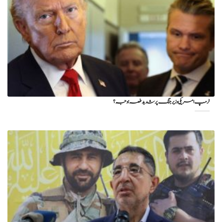
ٹرمپ امریکی وزیر جنگ پر شدید غصہ؛ وجہ ؟