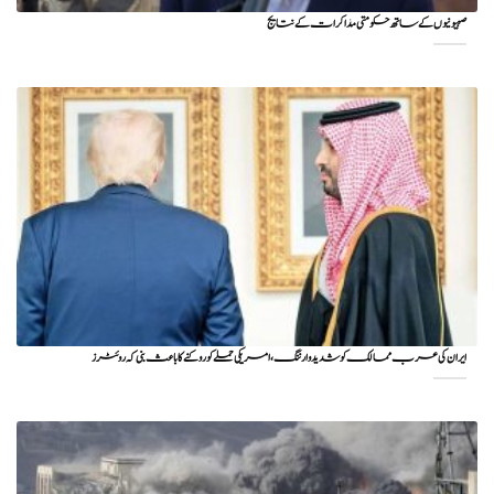
صہیونیوں کے ساتھ حکومتی مذاکرات کے نتایج
ایران کی عرب ممالک کو شدید وارننگ، امریکی حملے کو روکنے کا باعث بنی کہ روئٹرز