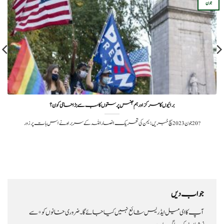
جون
برائیوں کا مرکز اور ہم جنس پرستوں کا سب سے بڑا حامی کون؟
?️ 20 جون 2023سچ خبریں:یمن کی تحریک انصاراللہ کے سربراہ نے اس بات پر زور
جواب دیں
آپ کا ای میل ایڈریس شائع نہیں کیا جائے گا۔
ضروری خانوں کو
*
سے