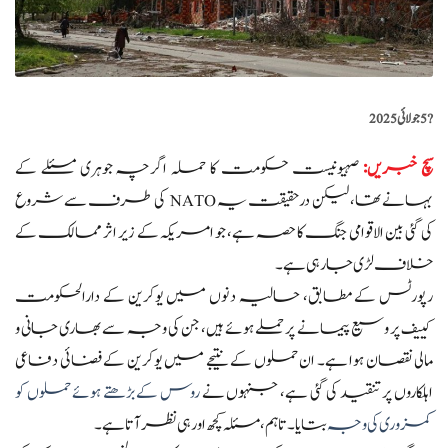
?️
5 جولائی 2025
سچ خبریں
:
صہیونیست حکومت کا حملہ اگرچہ جوہری مسئلے کے
بہانے تھا، لیکن درحقیقت یہ NATO کی طرف سے شروع
کی گئی بین الاقوامی جنگ کا حصہ ہے، جو امریکہ کے زیر اثر ممالک کے
خلاف لڑی جا رہی ہے۔
رپورٹس کے مطابق، حالیہ دنوں میں یوکرین کے دارالحکومت
کییف پر وسیع پیمانے پر حملے ہوئے ہیں، جن کی وجہ سے بھاری جانی و
مالی نقصان ہوا ہے۔ ان حملوں کے نتیجے میں یوکرین کے فضائی دفاعی
اہلکاروں پر تنقید کی گئی ہے، جنہوں نے
روس کے بڑھتے ہوئے حملوں کو
کمزوری کی وجہ
بتایا۔ تاہم، مسئلہ کچھ اور ہی نظر آتا ہے۔