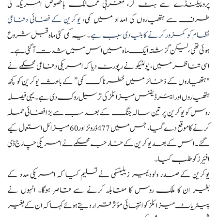
پروپیگنڈے سے ہٹ کر، مغربی ممالک بالخصوص امریکہ کی
طرف سے ہتھیاروں کی امداد میں کمی،
یوکرین کے فضائی دفاعی
نظام کو کمزور کرنے کا بنیادی سبب ہے
۔ یہ کمی کئی ماہ قبل شروع
ہوئی تھی، لیکن گزشتہ ایک ماہ میں اس میں شدت آ گئی ہے۔
اسی تناظر میں، پولٹیکو نے رپورٹ دیا کہ امریکی دفاعی محکمے نے
"ہتھیاروں کے ذخائر میں خطرناک کمی” کے باعث یوکرین کو کچھ
ہتھیاروں اور ایئر ڈیفنس میزائلز کی ترسیل روک دی ہے۔ یہی فیصلہ
روس کو یوکرین پر تین سالہ جنگ کے بعد سب سے بڑا فضائی حملہ
کرنے کا موقع دے گیا، جس میں 477 ڈرونز اور 60 میزائل استعمال کیے
گئے۔ اس کے بعد یوکرین کے خارجہ محکمے نے امریکی چارج ڈی
افئیرز کو طلب کیا۔
یوکرین کے صدر ولودیمیر زیلینسکی نے تسلیم کیا کہ امریکی مدد کے
بغیر ان کا ملک روس کا مقابلہ کرنے سے قاصر ہوگا۔ انہوں نے
پیٹریاٹ میزائلز کو انتہائی مؤثر قرار دیتے ہوئے کہا کہ ان کے بغیر