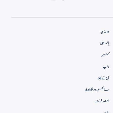
تازہ ترین
پاکستان
کشمیر
دنیا
آج کے کالمز
سائنس اور ٹیکنالوجی
انٹرٹینمنٹ