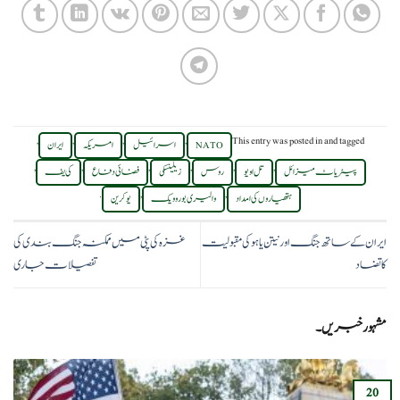
,
,
,
,
This entry was posted in
and tagged
NATO
اسرائیل
امریکہ
ایران
,
,
,
,
,
,
پیٹریاٹ میزائل
تل اویو
روس
زیلینسکی
فضائی دفاع
کی‌یف
.
,
,
ہتھیاروں کی امداد
والیری بوروویک
یوکرین
ایران کے ساتھ جنگ اور نیتن یاہو کی مقبولیت
غزہ کی پٹی میں ممکنہ جنگ بندی کی
کا تضاد
تفصیلات جاری
مشہور خبریں۔
20