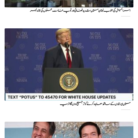
اسرائیل کی جنوب لبنان میں شدید فضائی اور توپ خانہ حملوں کی تازہ لہر
میں ایرانیوں کے ساتھ معاہدہ کرنے کو ترجیح دوں گا : ٹرمپ