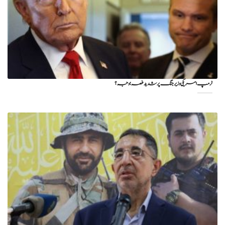
ٹرمپ امریکی وزیر جنگ پر شدید غصہ؛ وجہ ؟