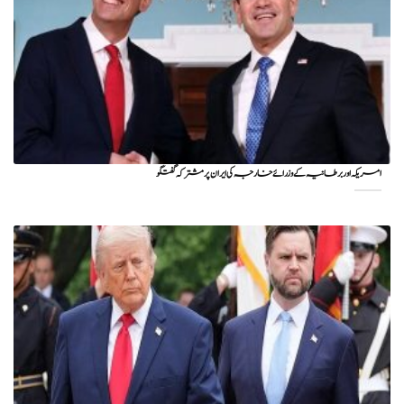
امریکہ اور برطانیہ کے وزرائے خارجہ کی ایران پر مشترکہ گفتگو