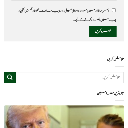
اس براؤزر میں میرا نام، ای میل، اور ویب سائٹ محفوظ رکھیں اگلی بار
جب میں تبصرہ کرنے کےلیے۔
تلاش کریں
تازہ ترین مضامین