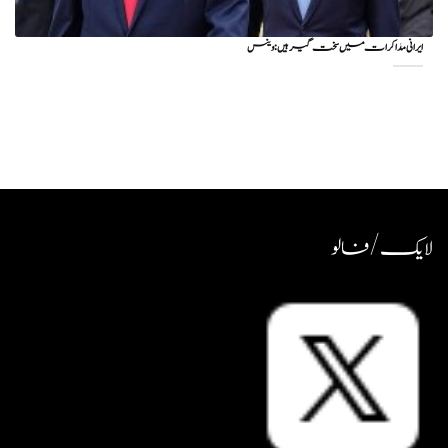
ایرانی مذاکرات میں سخت گیر ہیں: وینس
لایک / فالو