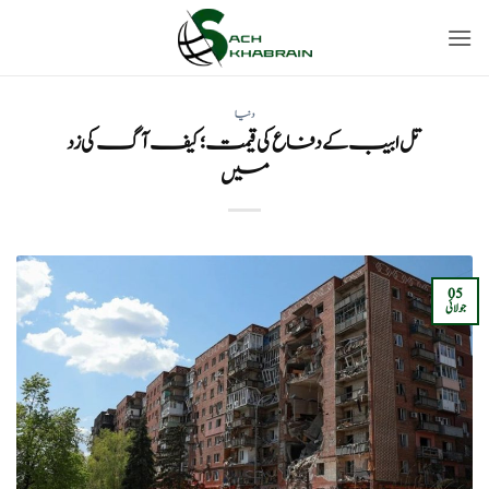
Ski
t
conten
دنیا
تل ابیب کے دفاع کی قیمت؛ کیف آگ کی زد
میں
05
جولائی