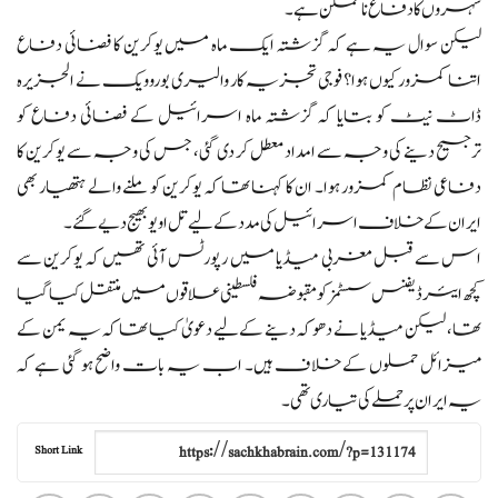
شہروں کا دفاع ناممکن ہے۔
لیکن سوال یہ ہے کہ گزشتہ ایک ماہ میں یوکرین کا فضائی دفاع
اتنا کمزور کیوں ہوا؟ فوجی تجزیہ کار والیری بوروویک نے الجزیرہ
ڈاٹ نیٹ کو بتایا کہ گزشتہ ماہ اسرائیل کے فضائی دفاع کو
ترجیح دینے کی وجہ سے امداد معطل کر دی گئی، جس کی وجہ سے یوکرین کا
دفاعی نظام کمزور ہوا۔ ان کا کہنا تھا کہ یوکرین کو ملنے والے ہتھیار بھی
ایران کے خلاف اسرائیل کی مدد کے لیے تل اویو بھیج دیے گئے۔
اس سے قبل مغربی میڈیا میں رپورٹس آئی تھیں کہ یوکرین سے
کچھ ایئر ڈیفنس سسٹمز کو مقبوضہ فلسطینی علاقوں میں منتقل کیا گیا
تھا، لیکن میڈیا نے دھوکہ دینے کے لیے دعویٰ کیا تھا کہ یہ یمن کے
میزائل حملوں کے خلاف ہیں۔ اب یہ بات واضح ہو گئی ہے کہ
یہ ایران پر حملے کی تیاری تھی۔
Short Link