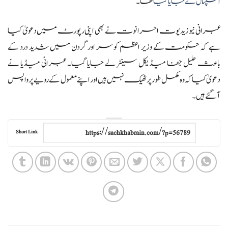
اسپتال لے جایا گیا
تھا۔
عبرانی نیوز یدیوت احرانوت نے بھی اپنی رپورٹ میں دعویٰ کیا
ہے کہ حکومت کے وزیر اعظم کو سر اور گردن میں شدید درد کے
باعث حلیل جفا میڈیکل سینٹر لے جایا گیا۔ عبرانی میڈیا نے
دعویٰ کیا کہ وہ مکمل طور پر ٹھیک نہیں ہیں اور اپنے معمول کے رویے پر واپس
آ گئے ہیں۔
Short Link