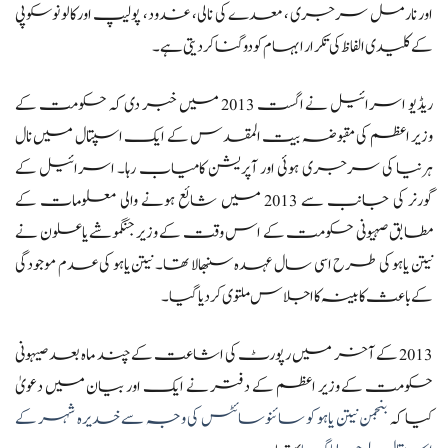
اور نارمل سرجری ، معدے کی نالی، غدود، پولیپ اورکالونوسکوپی
کے کلیدی الفاظ کی تکرار ابہام کو دوگنا کردیتی ہے۔
ریڈیو اسرائیل نے اگست 2013 میں خبر دی کہ حکومت کے
وزیر اعظم کی مقبوضہ بیت المقدس کے ایک اسپتال میں نال
ہرنیا کی سرجری ہوئی اور آپریشن کامیاب رہا۔ اسرائیل کے
گورنر کی جانب سے 2013 میں شائع ہونے والی معلومات کے
مطابق صہیونی حکومت کے اس وقت کے وزیر جنگموشے یاعلون نے
نیتن یاہو کی طرح اسی سال عہدہ سنبھالا تھا۔ نیتن یاہو کی عدم موجودگی
کے باعث کابینہ کا اجلاس ملتوی کر دیا گیا۔
2013 کے آخر میں رپورٹ کی اشاعت کے چند ماہ بعد صیہونی
حکومت کے وزیر اعظم کے دفتر نے ایک اور بیان میں دعویٰ
کیا کہ
بنجمن نیتن یاہو کو سائنوسائٹس کی وجہ سے خدیرہ شہر کے