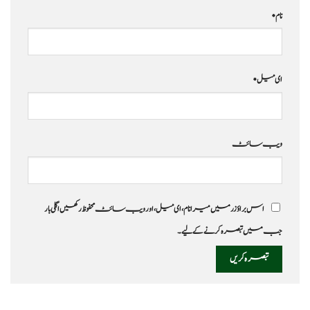
نام
*
ای میل
*
ویب‌ سائٹ
اس براؤزر میں میرا نام، ای میل، اور ویب سائٹ محفوظ رکھیں اگلی بار
جب میں تبصرہ کرنے کےلیے۔