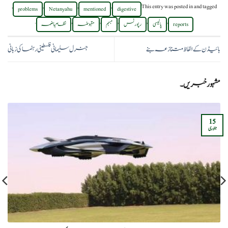
,
,
,
,
This entry was posted in
and tagged
problems
Netanyahu
mentioned
digestive
.
,
,
,
,
,
reports
پالیسی
رپورٹس
مبہم
مقبوضہ
نظام ہاضمہ
بائیڈن کے الفاظ متنازعہ بنے
جنرل سلیمانی فلسطینی رہنما کی زبانی
مشہور خبریں۔
15
جنوری