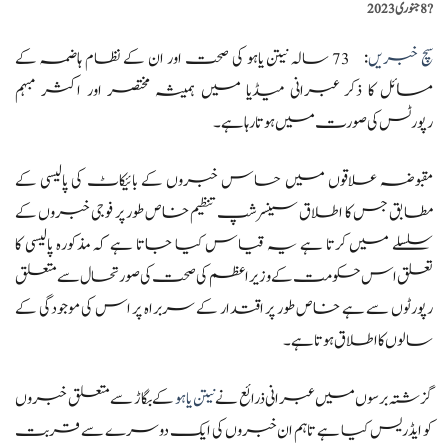
?️
8 جنوری 2023
سچ خبریں
: 73 سالہ نیتن یاہو کی صحت اور ان کے نظام ہاضمہ کے
مسائل کا ذکر عبرانی میڈیا میں ہمیشہ مختصر اور اکثر مبہم
رپورٹس کی صورت میں ہوتا رہا ہے۔
مقبوضہ علاقوں میں حساس خبروں کے بائیکاٹ کی پالیسی کے
مطابق جس کا اطلاق سینسرشپ تنظیم خاص طور پر فوجی خبروں کے
سلسلے میں کرتا ہے یہ قیاس کیا جاتا ہے کہ مذکورہ پالیسی کا
تعلق اس حکومت کے وزیر اعظم کی صحت کی صورتحال سے متعلق
رپورٹوں سے ہے خاص طور پر اقتدار کے سربراہ پر اس کی موجودگی کے
سالوں کا اطلاق ہوتا ہے۔
گزشتہ برسوں میں عبرانی ذرائع نے
نیتن یاہو
کے بگاڑ سے متعلق خبروں
کو ایڈریس کیا ہے تاہم ان خبروں کی ایک دوسرے سے قربت