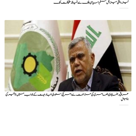
لیزر اینٹی میزائل سسٹم؛ سیاسی بلف سے فیلڈ حقیقت تک
عراقی رہنما ہادی العامری کی مزاحمت سے امریکی سعودی جارحیت کے جواب میں تاخیر کی
اپیل