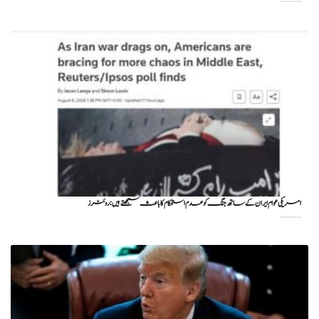
امریکی عوام ایران کے ساتھ جنگ کو عدم استحکام کا باعث سمجھتے ہیں: روئٹرز