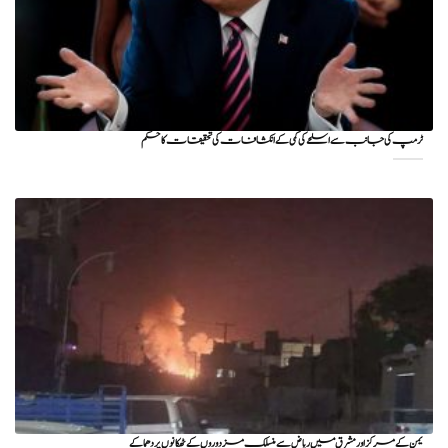
ٹرمپ کی جانب سے اسلحے کی کمی کے انکشافات کی تحقیقات کا حکم
یمن کے مرکز اور مشرق میں ریاض سے منسلک مزدوروں کے ٹھکانوں پر دھماکے