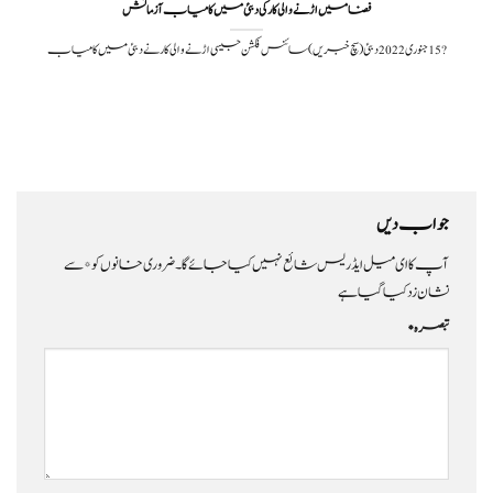
فضا میں اڑنے والی کار کی دبئی میں کامیاب آزمائش
?️ 15 جنوری 2022دبئی(سچ خبریں) سائنس فکشن جیسی اڑنے والی کار نے دبئی میں کامیاب
جواب دیں
آپ کا ای میل ایڈریس شائع نہیں کیا جائے گا۔
ضروری خانوں کو
*
سے
نشان زد کیا گیا ہے
تبصرہ
*