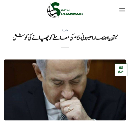
Ski
t
conten
دنیا
نیتن یاہو بیمار؛ صیہونی حکام کی معاملے کو چھپانے کی کوشش
08
جنوری