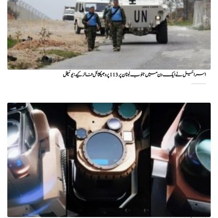
اسرائیل نے ایک دن میں جنوب لبنان پر 113 پروجیکٹائل فائر کیے: یونیفل