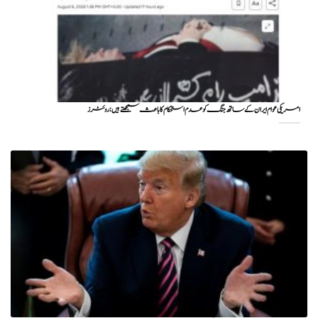
امریکی عوام ایران کے ساتھ جنگ کو عدم استحکام کا باعث سمجھتے ہیں: روئٹرز