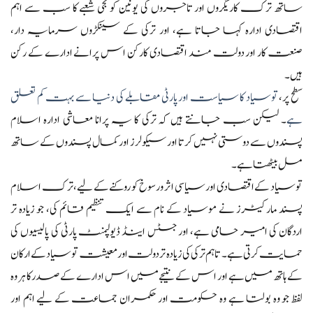
ساتھ ترک کاریگروں اور تاجروں کی یونین کو نجی شعبے کا سب سے اہم
اقتصادی ادارہ کہا جاتا ہے، اور ترکی کے سینکڑوں سرمایہ دار،
صنعت کار اور دولت مند اقتصادی کارکن اس پرانے ادارے کے رکن
ہیں۔
سطح پر،
توسیاد کا سیاست اور پارٹی مقابلے کی دنیا سے بہت کم تعلق
ہے
۔ لیکن سب جانتے ہیں کہ ترکی کا یہ پرانا معاشی ادارہ اسلام
پسندوں سے دوستی نہیں کرتا اور سیکولرز اور کمال پسندوں کے ساتھ
مل بیٹھتا ہے۔
توسیاد کے اقتصادی اور سیاسی اثر و رسوخ کو روکنے کے لیے، ترک اسلام
پسند مارکیٹرز نے موسیاد کے نام سے ایک تنظیم قائم کی، جو زیادہ تر
اردگان کی امیر حامی ہے، اور جسٹس اینڈ ڈیولپمنٹ پارٹی کی پالیسیوں کی
حمایت کرتی ہے۔ تاہم ترکی کی زیادہ تر دولت اور معیشت توسیاد کے ارکان
کے ہاتھ میں ہے اور اس کے نتیجے میں اس ادارے کے صدر کا ہر وہ
لفظ جو وہ بولتا ہے وہ حکومت اور حکمران جماعت کے لیے اہم اور