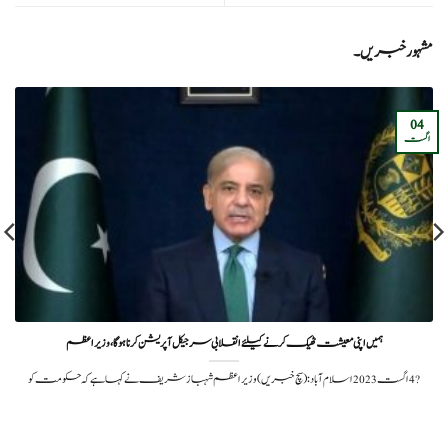
مشہور خبریں۔
04
اگست
ہمیں اپنی معیشت ٹھیک کرنے کیلئے انقلابی سرجیکل آپریشن کرنا ہوگا، وزیراعظم
?️ 4 اگست 2023اسلام آباد:(سچ خبریں) وزیراعظم شہباز شریف نے کہا ہے کہ حکومت کو