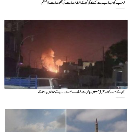
ٹرمپ کی جانب سے اسلحے کی کمی کے انکشافات کی تحقیقات کا حکم
یمن کے مرکز اور مشرق میں ریاض سے منسلک مزدوروں کے ٹھکانوں پر دھماکے