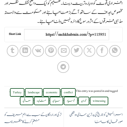
افرادی قوت کو دوبارہ تربیت دینا۔ تعلیم کو ایک واضح نقطہ نظر اور
مخصوص اہداف کے ساتھ آگے بڑھنا چاہئے اور حکومت سے وابستہ
مذہبی فرقوں کے اثر و رسوخ کا دائرہ نہیں بننا چاہئے۔
Short Link
,
,
,
,
This entry was posted in
and tagged
Turkey
landscape
economic
conflict
.
,
,
,
,
,
witnessing
توران
توسیاد
سیاسی
مشاہدہ
معاشی
اسرائیل کو تاریخ کی بدترین سماجی دو قطبی
ترکی اور اردگان کے سب سے اہم حریف کو
صورتحال کا سامنا
ختم کرنے کا منظرنامہ