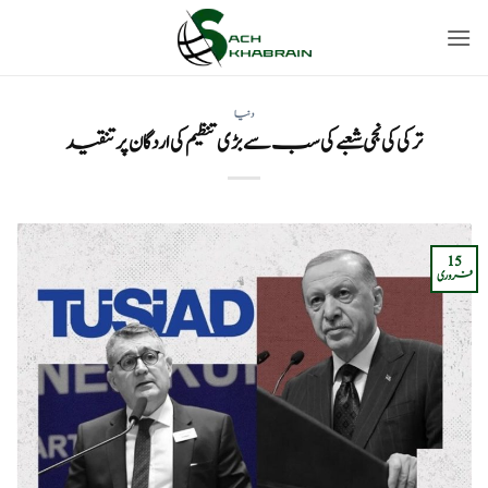
Ski
t
conten
دنیا
ترکی کی نجی شعبے کی سب سے بڑی تنظیم کی اردگان پر تنقید
15
فروری