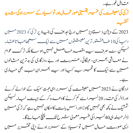
قابل غور ہے۔
ترکی کی معیشت کی غیر یقینی صورتحال اور توسیاد کے سربراہ کی شدید
تنقید
2023 کے ویژن دستاویز میں درج اہداف کی بنیاد پر
ترکی کو 2023 میں
دنیا کی 10 طاقتور ترین معیشتوں میں سے ایک سمجھا جاتا تھا
۔
لیکن نہ صرف یہ مقصد حاصل نہیں ہوسکا بلکہ ترک عوام
نے معاشی بحران، مہنگائی، غربت اور بے روزگاری کی بدترین مثالوں
میں سے ایک کا تجربہ کیا اور یہ بحران اب بھی جاری
ہے۔
اردگان نے 2023 میں معیشت کی سربراہی مہمت سمیک کے حوالے کرنے
اور ڈالر کی قدر 20 لیرا سے کم کرنے کا وعدہ کر کے جیت لیا۔ لیکن
شمشیک نے کچھ بھی نہیں چھوڑا اور اس بات کا امکان نہیں ہے کہ ترکی میں
ڈالر جلد ہی 40 لیرا کی غیر معمولی شرح تک پہنچ جائے گا۔
ایسی صورت حال میں توسیاد کے سربراہ نے اپنی تقریر میں