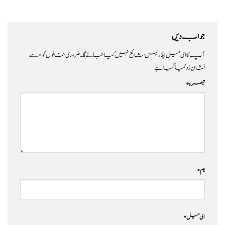
جواب دیں
آپ کا ای میل ایڈریس شائع نہیں کیا جائے گا۔
ضروری خانوں کو
*
سے
نشان زد کیا گیا ہے
تبصرہ
*
نام
*
ای میل
*