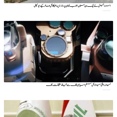
اسرائیل نے ایک دن میں جنوب لبنان پر 113 پروجیکٹائل فائر کیے: یونیفل
لیزر اینٹی میزائل سسٹم؛ سیاسی بلف سے فیلڈ حقیقت تک