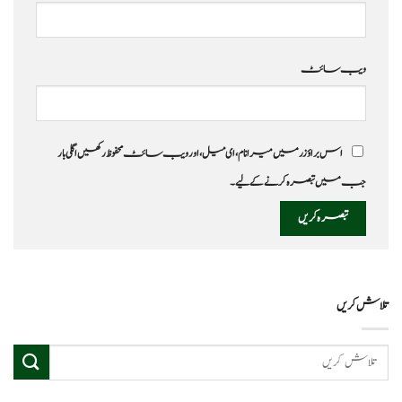
ویب‌ سائٹ
اس براؤزر میں میرا نام، ای میل، اور ویب سائٹ محفوظ رکھیں اگلی بار
جب میں تبصرہ کرنے کےلیے۔
تلاش کریں