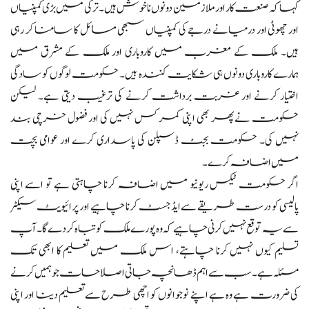
کہا کہ صنعت کار اور ملازمین دونوں ناخوش ہیں۔ ترکی میں بڑی کمپنیاں
اور چھوٹی اور درمیانے درجے کی کمپنیاں سبھی مسائل کا سامنا کر رہی
ہیں۔ ملک کے مغرب میں کاروباری اور ملک کے مشرق میں
ہمارے کاروباری دونوں ہی شکایت کنندہ ہیں۔ حکومت لوگوں کو سادگی
اختیار کرنے اور غربت برداشت کرنے کی ترغیب دیتی ہے۔ لیکن
حکومت نے پھر بھی اپنی کمر کس نہیں کی اور فضول خرچی بند
نہیں کی۔ حکومت بجٹ ڈسپلن کی پاسداری کرے اور عوامی بچت
میں اضافہ کرے۔
اگر حکومت ٹیکس ریونیو میں اضافہ کرنا چاہتی ہے تو اسے اپنی
پالیسی کو درست طریقے سے ایڈجسٹ کرنا چاہیے اور پرائیویٹ سیکٹر
سے یہ توقع نہیں کرنی چاہیے کہ وہ پورے ملک کو تباہ کر دے گا۔ آپ
تسلیم کیوں نہیں کرنا چاہتے، اس ملک میں تعلیم کا ابھی تک
مسئلہ ہے۔ سب سے اہم ڈھانچہ جاتی اصلاحات جو ہمیں کرنے
کی ضرورت ہے وہ ہے اپنے نوجوانوں کو اچھی طرح سے تعلیم دینا اور اپنی