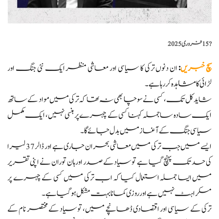
?️
15 فروری 2025
سچ خبریں
:
ان دنوں ترکی کا سیاسی اور معاشی منظر ایک نئی جنگ اور
لڑائی کا مشاہدہ کر رہا ہے۔
شاید کل تک، کسی نے سوچا بھی نہ تھا کہ ترکی میں مواد کے ساتھ
ایک سادہ سا جملہ کہنا کسی کے چہرے پر ہنسی نہیں، ایک مکمل
سیاسی جنگ کے آغاز میں بدل جائے گا۔
ایسے میں جب ترکی میں معاشی بحران جاری ہے اور ڈالر 37 لیرا
کی حد تک پہنچ گیا ہے توسیاد کے صدر اورہان توران نے اپنی تقریر
میں ایسا جملہ استعمال کیا کہ اب ترکی میں کسی کے چہرے پر
مسکراہٹ نہیں ہے اور روزی کمانا بہت مشکل ہو گیا ہے۔
ترکی کے سیاسی اور اقتصادی ڈھانچے میں، توسیاد کے مختصر نام کے