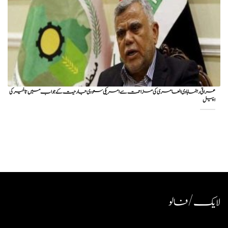
عراقی رہنما ہادی العامری کی مزاحمت سے امریکی سعودی جارحیت کے جواب میں تاخیر کی
اپیل
لایک / فالو