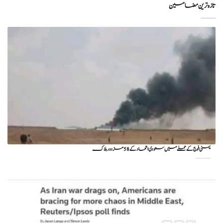
تازہ ترین مضامین
یمنی فوج کے حملے میں سعودی اتحاد کے 58 مزدور ہلاک