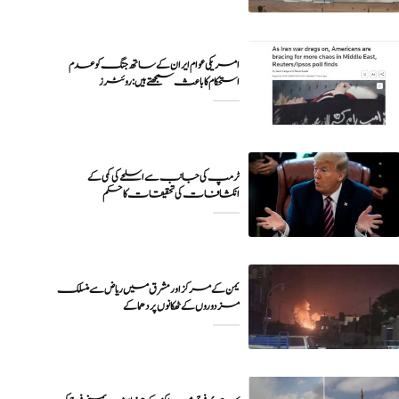
امریکی عوام ایران کے ساتھ جنگ کو عدم
ٹرمپ کی جانب سے اسلحے کی کمی کے
انکشافات کی تحقیقات کا حکم
یمن کے مرکز اور مشرق میں ریاض سے منسلک
مزدوروں کے ٹھکانوں پر دھماکے