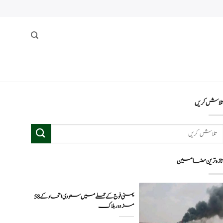
لاش کریں
ازہ ترین مضامین
یمنی فوج کے حملے میں سعودی اتحاد کے 58
مزدور ہلاک