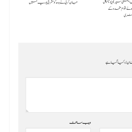
2021سچ خبریں:یمنی سپریم پولیٹیکل
جان کربی نے بدھ کو مشرقی یورپ میں
ک
ے اقوام متحدہ کے
ٹری
ن زد کیا گیا ہے
ویب‌ سائٹ