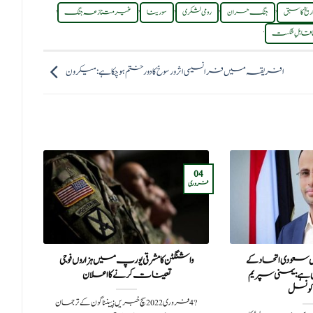
,
,
,
,
,
ریخ کا سبق
جنگ حران
رومی لشکری
سورینا
غیر متنازعہ جنگ
.
اقابلِ شکست
افریقہ میں فرانسیسی اثر و رسوخ کا دور ختم ہو چکا ہے: میکرون
12
04
فروری
اگست
ں سعودی اتحاد کے
واشنگٹن کا مشرقی یورپ میں ہزاروں فوجی
تحف
ہی ہے: یمنی سپریم
تعینات کرنے کا اعلان
کونسل
?️ 4 فروری 2022سچ خبریں:پینٹاگون کے ترجمان