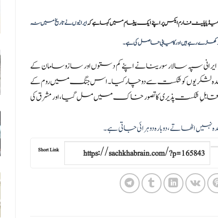
یا پلیٹ فارم ایکس پر اپنے ایک پیغام میں کہا ہے کہ
ایرانیوں نے تاریخ میں نہ
کھڑے رہے ہیں اور کامیابی حاصل کی ہے۔
یم ایرانی سپہ سالار سورینا نے اپنے کم دستوں اور سازوسامان کے
دہ لشکریوں کو شکست سے دوچار کیا۔ اس جنگ میں روم کے
اقابلِ شکست پذیری کا تصور خاک میں مل گیا، اور مشرق کی
 نہیں اٹھاتے، دوبارہ دوہرائی جاتی ہے۔
Short Link