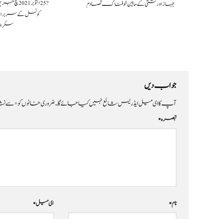
?️ 25 اکتوبر 
جہاز اور کشتی کے مابین خوفناک تصادم
کونسل کے سربراہ ن
سکری
جواب دیں
آپ کا ای میل ایڈریس شائع نہیں کیا جائے گا۔
ضروری خانوں کو
*
سے نشا
تبصرہ
*
نام
*
ای میل
*