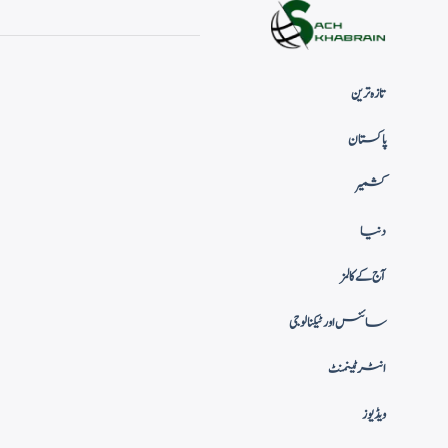
تازہ ترین
پاکستان
کشمیر
دنیا
آج کے کالمز
سائنس اور ٹیکنالوجی
انٹرٹینمنٹ
ویڈیوز