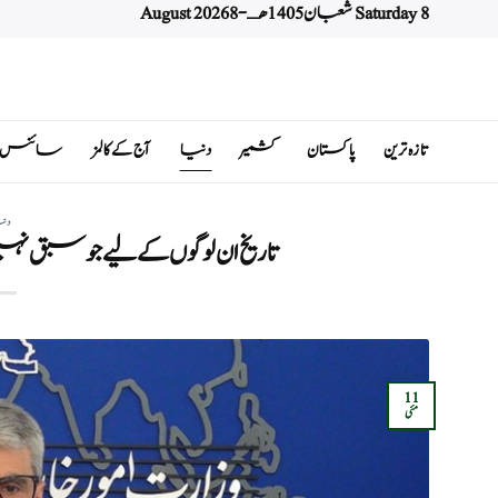
Saturday 8 شعبان 1405 هـ - 8 August 2026
Ski
t
conten
تازہ ترین
پاکستان
کشمیر
دنیا
آج کے کالمز
سائنس اور 
دن
تاریخ ان لوگوں کے لیے جو سبق نہیں
11
مئی