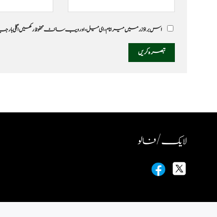
اس براؤزر میں میرا نام، ای میل، اور ویب سائٹ محفوظ رکھیں اگلی بار
لایک / فالو