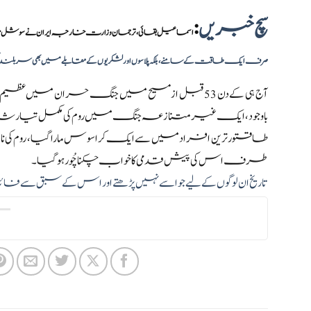
سچ خبریں
:
اسماعیل بقائی، ترجمان وزارت خارجہ ایران نے سوشل میڈ
صرف ایک طاقت کے سامنے، بلکہ پلاسوں اور لشکریوں کے مقابلے میں بھی سر بلند 
آج ہی کے دن 53 قبل از مسیح میں جنگ حران میں عظ
باوجود، ایک غیر متنازعہ جنگ میں روم کی مکمل تیار ش
طاقتور ترین افراد میں سے ایک کراسوس مارا گیا، روم کی ن
طرف اس کی پیش قدمی کا خواب چکنا چُور ہو گیا۔
تاریخ ان لوگوں کے لیے جو اسے نہیں پڑھتے اور اس کے سبق سے فائدہ