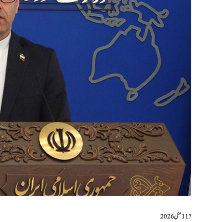
?️
11 مئی 2026