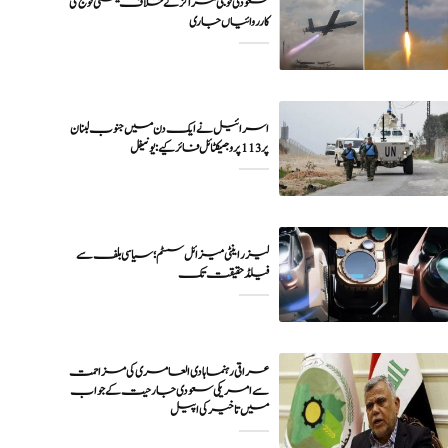
سعودی فوجی مراکز کے خلاف یمنی فوج کی
اسرائیل نے ایک دن میں جنوب لبنان
پر 113 پروجیکٹائل فائر کیے: یونیفل
لیزر اینٹی میزائل سسٹم؛ سیاسی بلف سے
فیلڈ حقیقت تک
عراقی رہنما ہادی العامری کی مزاحمت
سے امریکی سعودی جارحیت کے جواب
میں تاخیر کی اپیل