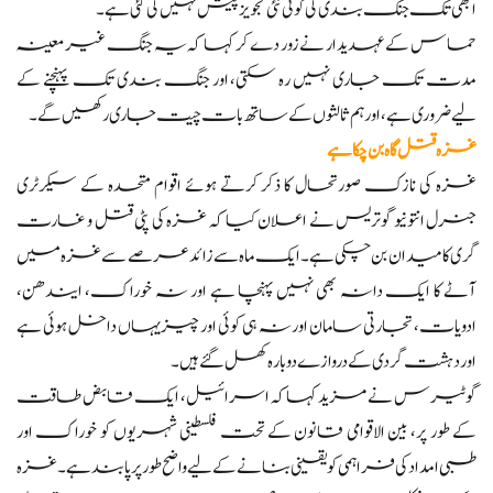
ابھی تک جنگ بندی کی کوئی نئی تجویز پیش نہیں کی گئی ہے۔
حماس کے عہدیدار نے زور دے کر کہا کہ یہ جنگ غیر معینہ
مدت تک جاری نہیں رہ سکتی، اور جنگ بندی تک پہنچنے کے
لیے ضروری ہے، اور ہم ثالثوں کے ساتھ بات چیت جاری رکھیں گے۔
غزہ قتل گاہ بن چکا ہے
غزہ کی نازک صورتحال کا ذکر کرتے ہوئے اقوام متحدہ کے سیکرٹری
جنرل انتونیو گوتریس نے اعلان کیا کہ غزہ کی پٹی قتل و غارت
گری کا میدان بن چکی ہے۔ ایک ماہ سے زائد عرصے سے غزہ میں
آٹے کا ایک دانہ بھی نہیں پہنچا ہے اور نہ خوراک، ایندھن،
ادویات، تجارتی سامان اور نہ ہی کوئی اور چیز یہاں داخل ہوئی ہے
اور دہشت گردی کے دروازے دوبارہ کھل گئے ہیں۔
گوٹیرس نے مزید کہا کہ اسرائیل، ایک قابض طاقت
کے طور پر، بین الاقوامی قانون کے تحت فلسطینی شہریوں کو خوراک اور
طبی امداد کی فراہمی کو یقینی بنانے کے لیے واضح طور پر پابند ہے۔ غزہ