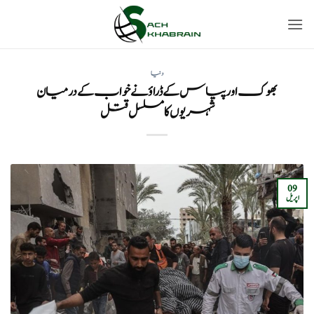
Ski
t
conten
دنیا
بھوک اور پیاس کے ڈراؤنے خواب کے درمیان
شہریوں کا مسلسل قتل
09
اپریل