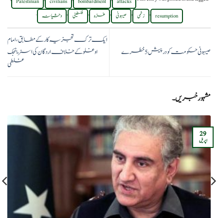
Palestinian
civilians
bombardment
attacks
.
,
,
,
,
,
resumption
زخمی
صیہونی
غزہ
فلسطینی
وحشیانہ
ایک ترک تجزیہ کار کے مطابق، امام
صیہونی حکومت کو در پیش 5 خطرے
اوغلو کے خلاف اردگان کی اسٹریٹجک
غلطی
مشہور خبریں۔
29
اپریل