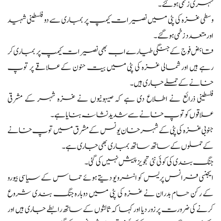
شہری زخمی ہو گئے۔
وسطی غزہ کی پٹی میں نصیرات کیمپ پر بمباری سے دو فلسطینی شہید
اور متعدد زخمی ہوگئے۔
قابض فوج کے جنگی طیارے اب بھی نصیرات کیمپ پر بمباری کر
رہے ہیں اور شمالی غزہ کی پٹی میں بیت حنون کے علاقے پر توپ
خانے کے حملے جاری ہیں۔
فلسطینی ذرائع نے اطلاع دی ہے کہ صیہونیوں نے غزہ شہر کے مشرقی
علاقوں کو توپ خانے سے شدید نشانہ بنایا ہے۔
جنوبی غزہ کی پٹی کے شہر خان یونس کے مشرق میں توپ خانے
کے حملوں کے ساتھ ساتھ بمباری بھی جاری ہے۔
جنگ بندی کی کوئی نئی تجویز پیش نہیں کی گئی۔
ایجنسی فرانس پریس کو انٹرویو دیتے ہوئے حماس کے سیاسی بیورو
کے رکن حسام بدران نے غزہ کی پٹی میں دوبارہ جنگ بندی شروع
کرنے کی ضرورت پر زور دیا اور کہا کہ ثالثوں کے ساتھ رابطے جاری ہیں اور