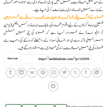
کے ان مشکل حالات میں ہمیں پوری ایمانداری سے موجودہ صورتحال
کے بارے میں ایمانداری سے بات کرنی چاہیے۔
غزہ کے لوگ پانی، خوراک اور ادویات تک رسائی سے محروم ہیں
فلسطینی پناہ گزینوں کے لیے اقوام متحدہ کی ریلیف اینڈ ورکس ایجنسی (یو این
آر ڈبلیو اے) نے خبردار کیا ہے کہ غزہ کی پٹی میں مسلسل
اسرائیلی ناکہ بندی اور انسانی امداد کے داخلے کو روکنے کی وجہ سے
غزہ کی پٹی میں حالات زندگی تیزی سے ابتر ہو گئے ہیں۔
Short Link
,
,
,
,
This entry was posted in
and tagged