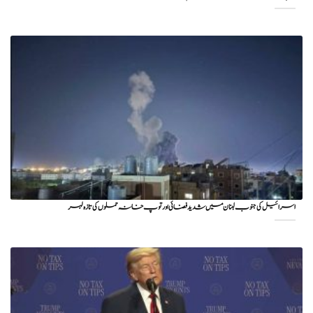
اسرائیل کی جنوب لبنان میں شدید فضائی اور توپ خانہ حملوں کی تازہ لہر