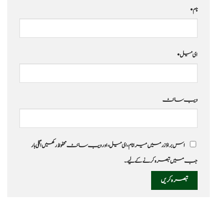
نام
*
ای میل
*
ویب‌ سائٹ
اس براؤزر میں میرا نام، ای میل، اور ویب سائٹ محفوظ رکھیں اگلی بار
جب میں تبصرہ کرنے کےلیے۔