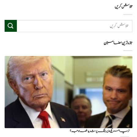
تلاش کریں
تازہ ترین مضامین
ٹرمپ امریکی وزیر جنگ پر شدید غصہ؛ وجہ ؟