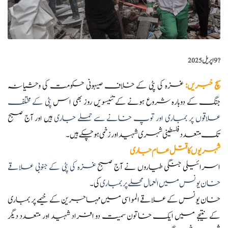
?️
9 اپریل 2025
سچ خبریں
:
غزہ کی پٹی کے خلاف صیہونی حکومت کی وحشیانہ
جنگ کے دوبارہ شروع ہونے کے تئیسویں روز بھی اس
پٹی کے مختلف
علاقوں پر بمباری اور توپ خانے سے حملے جاری
ہیں اور آج صبح
تک متعدد فلسطینی شہری شہید اور زخمی ہوچکے ہیں۔
شہریوں کا قتل عام جاری
اسرائیلی جنگی طیاروں نے آج صبح
غزہ کی پٹی کے جنوبی علاقے
خان یونس میں العمال محلے پر بمباری
کی۔
خان یونس کے علاقے المواسی میں مہاجرین کے خیمے پر بمباری
کے نتیجے میں ایک خاتون سمیت دو افراد شہید اور متعدد دیگر