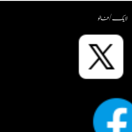
لایک / فالو