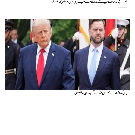
امریکہ اور برطانیہ کے وزرائے خارجہ کی ایران پر مشترکہ گفتگو
ایرانی مذاکرات میں سخت گیر ہیں: وینس