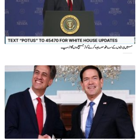
میں ایرانیوں کے ساتھ معاہدہ کرنے کو ترجیح دوں گا : ٹرمپ