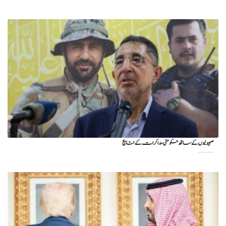
صہیونیوں کے ساتھ حکومتی مذاکرات کے نتایج