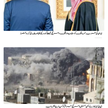
ایران کی عرب ممالک کو شدید وارننگ، امریکی حملے کو روکنے کا باعث بنی کہ روئٹرز
این بی سی نیوز نے یمن میں امریکی جرائم کو کیا بے نقاب