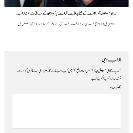
ایران سعودی تعلقات کے خطے پر مثبت اثرات: پاکستان کے سابق وزیر خارجہ
?️ 29 اپریل 2023سچ خبریں:شاہ محمود قریشی نے ہفتے کے روز اسلام آباد میں بین
جواب دیں
آپ کا ای میل ایڈریس شائع نہیں کیا جائے گا۔
ضروری خانوں کو
*
سے
نشان زد کیا گیا ہے
تبصرہ
*