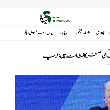
ٹیکنالوجی
انٹرٹینمنٹ
ویڈیوز
ایران ، اسرائیل ، جنگ
یا
ت
المی تمسخر کا نشانہ ہیں: ٹرمپ
ت