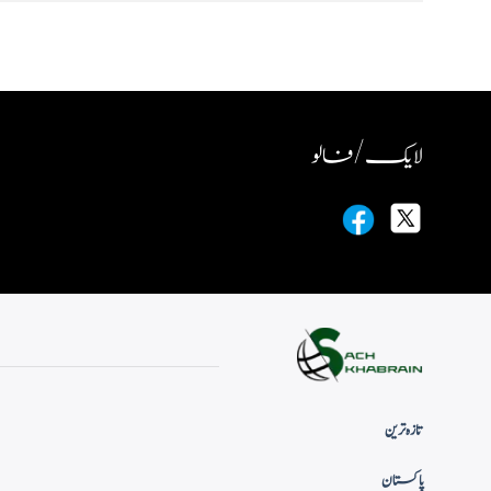
لایک / فالو
تازہ ترین
پاکستان