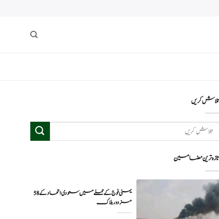
لاش کریں
ازہ ترین مضامین
یمنی فوج کے حملے میں سعودی اتحاد کے 58
مزدور ہلاک