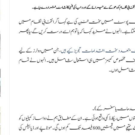
 نظام کو دھوکے سے چرائے گئے اور دنیا کی ہنسی کا نشانہ قرار دے دیا ہے۔
ک پوسٹ میں سخت تنبیہ کی ہے کہاگر انتخابی نظام میں
۔ انہوں نے مزید کہا کہ یا تو ہم اسے درست کریں گے، یا پھر
 متعدد سخت اقدامات تجویز کیے ہیں
، جن میں ووٹرز کے لیے
صرف مخصوص کیسز میں ہی استعمال شامل ہیں۔ انہوں نے تمام
ں شامل ہوں۔
ی خدمات یا سفر کے)۔
 ریکارڈ کمی واقع ہوئی ہے۔ ان کے مطابق ہم نے دواساز کمپنیوں کو
دیے جانے والے غیر منصفانہ سبسڈی ختم کر دیے ہیں، جس کے نتیجے میں قیمتیں 800 فیصد تک کم ہوں گی۔ موٹاپے اور ذیابیطس کی