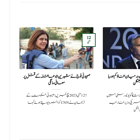
16
12
مئی
نومبر
میان تناؤ کم ہو رہا
صہیونی فوج نے شیرین ابو عاقلہ کے قتل پر
مہن
لنکن
معافی مانگی
آدمی 
202سچ خبریں:شکاگو یونیورسٹی میں
?️ 12 مئی 2023سچ خبریں:صیہونی حکومت کے
مریکی وزیر خارجہ
ترجمان نے CNN کو انٹرویو دیتے ہوئے کہا
 بلنکن