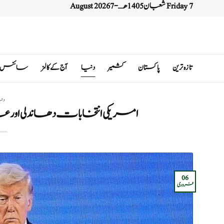
Friday 7 شعبان 1405 هـ - 7 August 2026
Ski
t
conten
تازہ ترین
پاکستان
کشمیر
دنیا
آج کے کالمز
سائنس اور 
دن
امریکی انتخابات دھاندلی اور ع
06
فروری