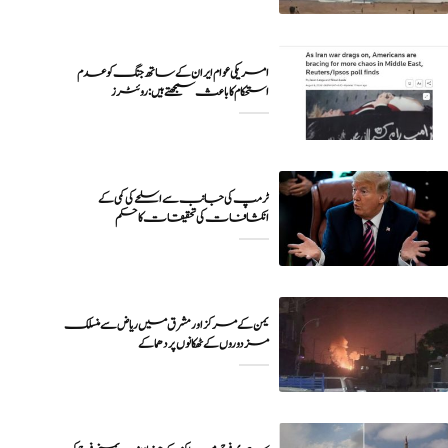
امریکی عوام ایران کے ساتھ جنگ کو عدم
ٹرمپ کی جانب سے اسلحے کی کمی کے
انکشافات کی تحقیقات کا حکم
یمن کے مرکز اور مشرق میں ریاض سے منسلک
مزدوروں کے ٹھکانوں پر دھماکے