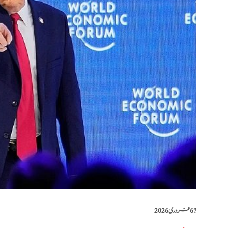
?️
6 فروری 2026