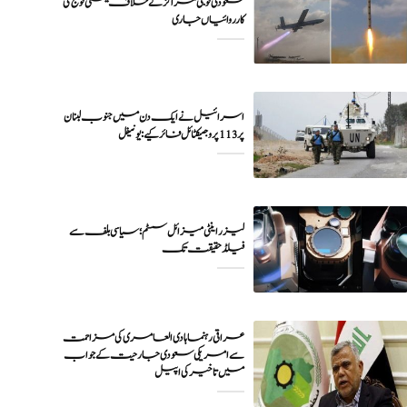
سعودی فوجی مراکز کے خلاف یمنی فوج کی
اسرائیل نے ایک دن میں جنوب لبنان
پر 113 پروجیکٹائل فائر کیے: یونیفل
لیزر اینٹی میزائل سسٹم؛ سیاسی بلف سے
فیلڈ حقیقت تک
عراقی رہنما ہادی العامری کی مزاحمت
سے امریکی سعودی جارحیت کے جواب
میں تاخیر کی اپیل