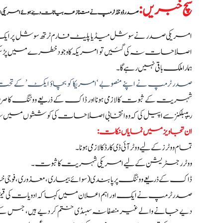
سچ خبریں
:
صدر ڈونلڈ ٹرمپ نے متنازعہ بیانات دیتے ہوئے امریکی انتخابی
امریکی صدر نے سوشل میڈیا پلیٹ فارم ٹرتھ سوشل پر ای
اصلاحات نہ کی گئیں تو امریکہ کا وجود خطرے میں پڑ سکتا ہے
ہمارا ملک باقی نہیں رہے گا۔
صدر ٹرمپ نے اپنے منصوبے ‘امریکا کو بچاؤ ایکٹ’ کے تحت
شہریت کے ثبوت کا لازمی ہونا اور ڈاک کے ذریعے ووٹنگ کا 
ریپبلکنز سے اپیل کی کہ وہ انتخابی اصلاحات کی کوششوں می
ان تجاویز میں نمایاں نکات:
تمام ووٹرز کے لیے ووٹر آئی ڈی کارڈ کا لازمی ہونا۔
ووٹر رجسٹریشن کے لیے امریکی شہریت کا ثبوت۔
ڈاک کے ذریعے ووٹنگ پر پابندی (سوائے بیماری، معذوری، فوج
صدر ٹرمپ نے ایک اور اہم اعلان میں کہا کہ ادویات کی قیمتوں میں