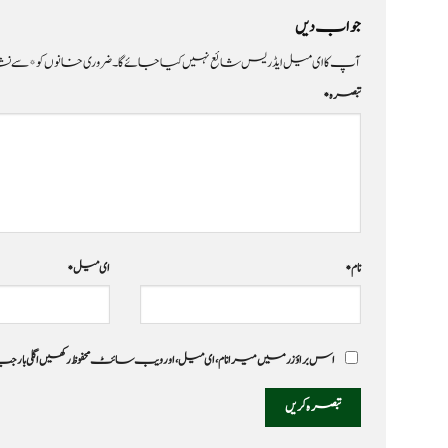
جواب دیں
آپ کا ای میل ایڈریس شائع نہیں کیا جائے گا۔
ضروری خانوں کو
*
سے نشا
تبصرہ
*
نام
*
ای میل
*
اس براؤزر میں میرا نام، ای میل، اور ویب سائٹ محفوظ رکھیں اگلی بار