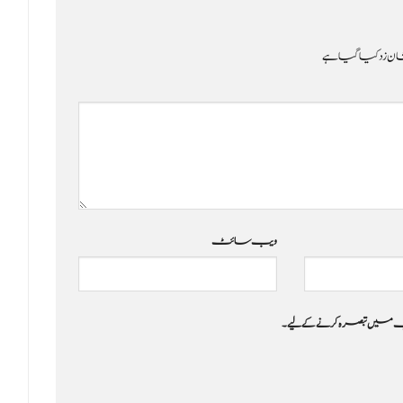
ن زد کیا گیا ہے
ویب‌ سائٹ
 جب میں تبصرہ کرنے کےلیے۔