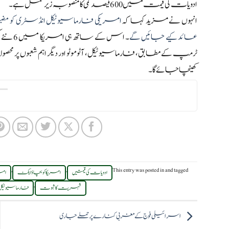
ادویات کی قیمت میں 600 فیصد کمی کا منصوبہ زیر عمل ہے۔
انہوں نے مزید کہا کہ
امریکی فارماسیوٹیکل انڈسٹری کو مضب
عائد کیے جائیں گے
۔ اس ک
کھینچا جائے گا۔
,
,
This entry was posted in
and tagged
ادویات کی قیمتیں
امریکا کو بچاؤ ایکٹ
امر
,
شہریت کا ثبوت
فارماسیوٹیک
اسرائیلی فوج کے مغربی کنارے پر حملے جاری