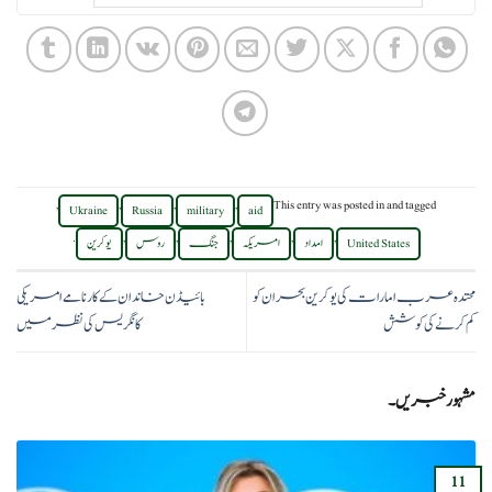
,
,
,
,
This entry was posted in
and tagged
Ukraine
Russia
military
aid
.
,
,
,
,
,
United States
امداد
امریکہ
جنگ
روس
یوکرین
محتدہ عرب امارات کی یوکرین بحران کو
بائیڈن خاندان کے کارنامے امریکی
کم کرنے کی کوشش
کانگریس کی نظر میں
مشہور خبریں۔
11