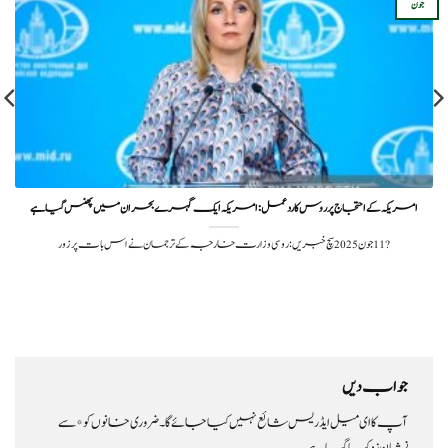
جون
امریکہ کے احتجاج پر روس کا ردعمل: امریکہ ایک گہرے بحران میں پھنس گیا ہے
?️ 11 جون 2025سچ خبریں: روسی وزارت خارجہ کے ترجمان نے اس بات پر زور
جواب دیں
آپ کا ای میل ایڈریس شائع نہیں کیا جائے گا۔
ضروری خانوں کو
*
سے