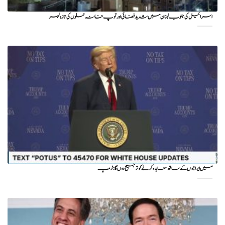
اسرائیل کی جنوب لبنان میں شدید فضائی اور توپ خانہ حملوں کی تازہ لہر
میں ایرانیوں کے ساتھ معاہدہ کرنے کو ترجیح دوں گا : ٹرمپ