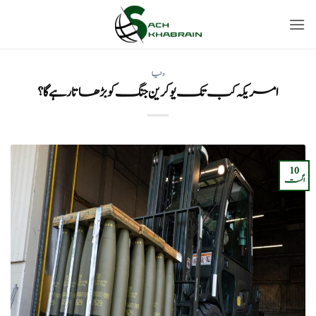
Ski
t
conten
دنیا
امریکہ کب تک یوکرین جنگ کو بڑھاتا رہے گا؟
10
اگست