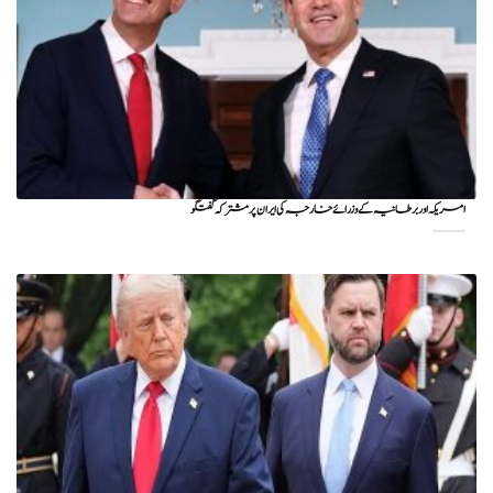
امریکہ اور برطانیہ کے وزرائے خارجہ کی ایران پر مشترکہ گفتگو