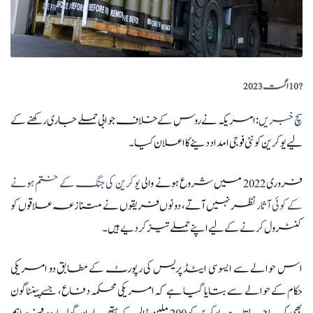
?️
10 اگست 2023
سچ خبریں
: امریکہ نے روس کے خلاف جوابی حملے جاری رکھنے کے
لیے یوکرین کو نئی فوجی امداد دینے کا اعلان کیا۔
فروری 2022 میں شروع ہونے والی
یوکرین کی جنگ کے ختم ہونے
کے کوئی آثار
نظر نہیں آتے، دونوں فریقوں نے متنازعہ علاقوں کو
کنٹرول کرنے کے لیے اپنے حملے تیز کر دیے ہیں۔
اس حوالے سے ایسوسی ایٹڈ پریس کی رپورٹ کے مطابق دو امریکی
حکام کے حوالے سے بتایا گیا ہے کہ امریکی محکمہ دفاع، جسے پینٹاگون