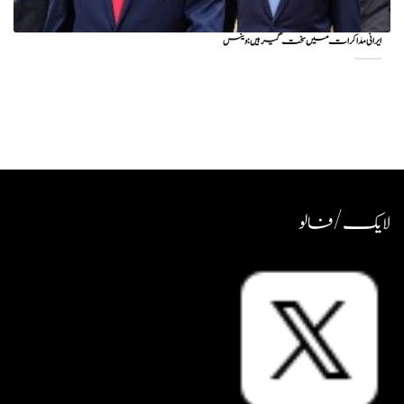
ایرانی مذاکرات میں سخت گیر ہیں: وینس
لایک / فالو