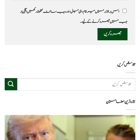
اس براؤزر میں میرا نام، ای میل، اور ویب سائٹ محفوظ رکھیں اگلی بار
جب میں تبصرہ کرنے کےلیے۔
تلاش کریں
تازہ ترین مضامین