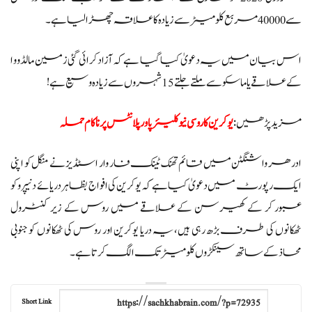
سے 40000 مربع کلومیٹر سے زیادہ کا علاقہ چھڑا لیا ہے۔
اس بیان میں یہ دعویٰ کیا گیا ہے کہ آزاد کرائی گئی زمین مالڈووا
کے علاقے یا ماسکو سے ملتے جلتے 15 شہروں سے زیادہ وسیع ہے!
مزید پڑھیں:
یوکرین کا روسی نیوکلیئر پاور پلانٹس پر ناکام حملہ
ادرھر واشنگٹن میں قائم تھنک ٹینک فار وار اسٹڈیز نے منگل کو اپنی
ایک رپورٹ میں دعویٰ کیا ہے کہ یوکرین کی افواج بظاہر دریائے دنیپرو کو
عبور کر کے کھیرسن کے علاقے میں روس کے زیر کنٹرول
ٹھکانوں کی طرف بڑھ رہی ہیں، یہ دریا یوکرین اور روس کی ٹھکانوں کو جنوبی
محاذ کے ساتھ سینکڑوں کلومیٹر تک الگ کرتا ہے۔
Short Link