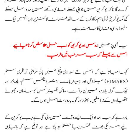
بھی کہا جاتا ہے، یوکرین کو 200 ملین ڈالر کے ہتھیار اور گولہ بارود فراہم
کرے گا تاکہ یوکرین میں جوابی حملے جاری رکھنے میں مدد مل سکے
کیونکہ یوکرینی فوجی اہم رکاوٹوں کے ساتھ فرنٹ لائنز پر ہیں انہیں ایک
مضبوط روسی دفاع کا سامنا ہے۔
یہ بھی پڑھیں:
روس اور یوکرین کو اب حل تلاش کرنا چاہیے
اس سے پہلے کہ سب مر جائیں: ٹرمپ
کہا جاتا ہے کہ اس نئے امدادی پیکج میں ہائی موبلٹی آرٹلری سسٹم
(HIMARS) میزائل اور پیٹریاٹ ایئر ڈیفنس سسٹم، ہاویٹزر اور
ٹینک گولہ بارود، جیولن راکٹ، مائن کلیئرنس کا سامان، چھوٹے
ہتھیاروں کے 12 ملین راؤنڈز اور گولہ بارود شامل ہوں گے۔
یاد رہے کہ یہ امداد ایک ایسے وقت میں دی گئی ہے جب یوکرین کے
لیے امریکی بجٹ تقریباً ختم ہو چکا ہے اور توقع ہے کہ بائیڈن