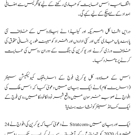
انتظامیہ اس حمایت کو جاری رکھنے کے لیے کانگریس سے اضافی
امداد کے نئے پیکج کے لیے کہے گی۔
درایں اثنا کل امریکہ اور کینیڈا نے بیلاروس کے خلاف نئی
پابندیاں جاری کیں اور کئی اداروں اور افراد کو مبینہ طور پر انسانی حقوق کی
خلاف ورزی کرنے اور یوکرین کی جنگ کے دوران روس کی حمایت
کرنے پر نامزد کیا۔
اس کے علاوہ، کل یوکرینی فوج کے اسٹریٹجک کمیونیکیشن سینٹر
(اسٹریٹ کام) نے ایک بیان میں دعویٰ کیا کہ اس ملک کی
افواج نے صوبہ خرسون میں واقع شہر نووا کاخووکا میں روسی فوج کے
ایک کمانڈ سینٹر کو نشانہ بنایا!
ایک اور بیان میں، Stratcom نے دعویٰ کیا کہ یوکرین کی افواج نے 24
فروری 2020 کو تنازع کے آغاز سے لے کر اب تک روس