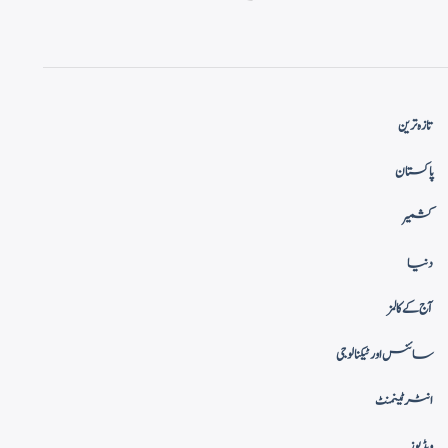
تازہ ترین
پاکستان
کشمیر
دنیا
آج کے کالمز
سائنس اور ٹیکنالوجی
انٹرٹینمنٹ
ویڈیوز