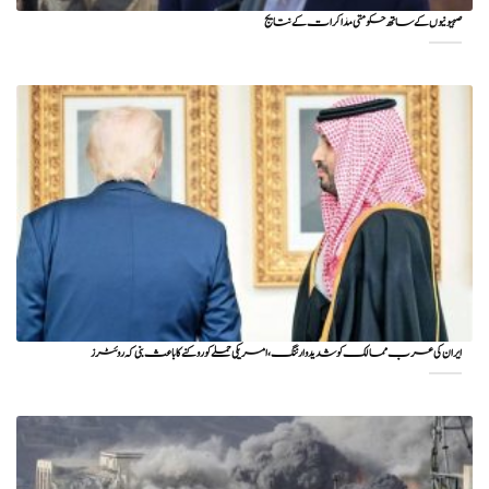
صہیونیوں کے ساتھ حکومتی مذاکرات کے نتایج
ایران کی عرب ممالک کو شدید وارننگ، امریکی حملے کو روکنے کا باعث بنی کہ روئٹرز