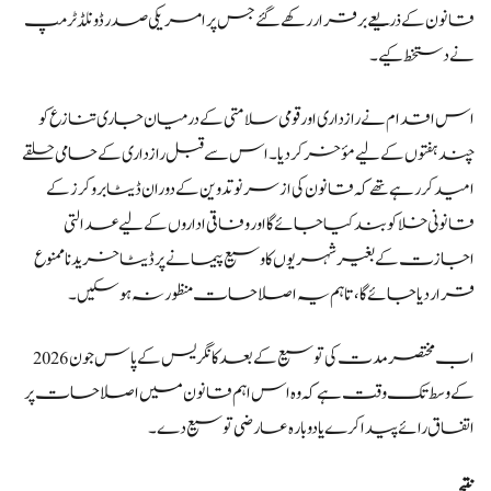
قانون کے ذریعے برقرار رکھے گئے جس پر امریکی صدر ڈونلڈ ٹرمپ
نے دستخط کیے۔
اس اقدام نے رازداری اور قومی سلامتی کے درمیان جاری تنازع کو
چند ہفتوں کے لیے مؤخر کر دیا۔ اس سے قبل رازداری کے حامی حلقے
امید کر رہے تھے کہ قانون کی ازسرنو تدوین کے دوران ڈیٹا بروکرز کے
قانونی خلا کو بند کیا جائے گا اور وفاقی اداروں کے لیے عدالتی
اجازت کے بغیر شہریوں کا وسیع پیمانے پر ڈیٹا خریدنا ممنوع
قرار دیا جائے گا، تاہم یہ اصلاحات منظور نہ ہو سکیں۔
اب مختصر مدت کی توسیع کے بعد کانگریس کے پاس جون 2026
کے وسط تک وقت ہے کہ وہ اس اہم قانون میں اصلاحات پر
اتفاق رائے پیدا کرے یا دوبارہ عارضی توسیع دے۔