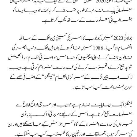
کیا تھا۔ اکتوبر 2020 میں کمپنی نے اسے ایک جدید جغرافیائی
معلوماتی پلیٹ فارم کے طور پر متعارف کرایا تھا جو ویب ڈیٹا کو
جغرافیائی معلومات کے ساتھ یکجا کرتا ہے۔
جولائی 2023 میں کیوبوب کا امریکی کمپنی پین لنک کے ساتھ
انضمام ہوگیا۔ 1986 میں قائم ہونے والی پین لنک دنیا بھر کی
قانون نافذ کرنے والی ایجنسیوں کو حساس مواصلاتی نظام اور ڈیجیٹل
شواہد جمع کرنے و تجزیہ کرنے کی خدمات فراہم کرتی ہے۔ ویب
لاک اب پین لنک کے مرکزی نظام ’’ٹینگلز‘‘ کے اضافی حصے کے
طور پر فروخت کیا جاتا ہے۔
ٹینگلز ایک ایسا پلیٹ فارم ہے جو ویب اور سماجی ذرائع ابلاغ سے
معلومات جمع کرتا ہے۔ اس کے ذریعے نام، برقی ڈاک پتے یا فون
نمبروں کی مدد سے افراد کے اکاؤنٹس تلاش کیے جا سکتے ہیں اور ان
کی سرگرمیوں، تعلقات اور دلچسپیوں کا تجزیہ کیا جا سکتا ہے۔