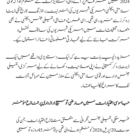
2024 میں منظرعام پر آنے والی دستاویزات سے معلوم ہوا کہ قومی
سلامتی ایجنسی امریکی شہریوں کی انٹرنیٹ براؤزنگ تاریخ نجی ڈیٹا
بروکرز سے خرید رہی تھی۔ اسی طرح دفاعی انٹیلی جنس ایجنسی نے بھی
متعدد تحقیقات میں امریکی شہریوں کی سابقہ نقل و
حرکت جاننے کے لیے تجارتی معلوماتی ذخائر استعمال کیے۔
مزید دلچسپ بات یہ ہے کہ ایک دستاویزی واقعے میں ایک
ڈیٹا بروکر کمپنی نے اپنی صلاحیت دکھانے کے لیے مرکزی انٹیلی
جنس ادارے اور قومی سلامتی ایجنسی کے ملازمین کے موبائل آلات
تک کا سراغ لگا لیا تھا۔
جاسوسی اختیارات میں عارضی توسیع؛ رازداری پر تنازع مؤخر
غیر ملکی انٹیلی جنس نگرانی سے متعلق متنازع اختیارات، جن کی
مدت 20 اپریل 2026 کو ختم ہونے والی تھی، بالآخر 45 روزہ توسیعی