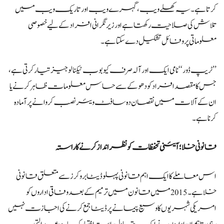
کرتا ہے۔ یہ کھلے ویب، گہرے ویب اور تاریک ویب میں
تلاش کی صلاحیت رکھتا ہے اور زیر نگرانی افراد کے لیے خصوصی
معلوماتی پروفائل تشکیل دے سکتا ہے۔
’’ٹریپ ڈور‘‘ نامی ایک اور آلہ صرف کیوبوب ٹیکنالوجیز تیار کرتی ہے،
جس کا مقصد افراد کو دھوکے سے حساس معلومات ظاہر کرنے یا
ان کے آلات میں نقصان دہ سافٹ ویئر نصب کروانے پر آمادہ
کرنا ہے۔
قانونی خلا؛ آئینی تحفظات کو نظرانداز کرنے کا راستہ
اس معاملے کا ایک اہم قانونی پہلو ڈیٹا بروکرز سے متعلق قانونی
خلا ہے۔ 2015 میں قانون میں ترمیم کے بعد وفاقی اداروں کو
امریکی شہریوں کا وسیع پیمانے پر ڈیٹا جمع کرنے کی اجازت نہیں