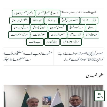
,
,
This entry was posted in
and tagged
امریکی انٹیلی جنس
انٹیلی جنس ایجنسیاں
,
,
,
,
,
ٹریکنگ نظام
جغرافیائی نگرانی
ڈیٹا بروکرز
ڈیٹا تحفظ
ڈیجیٹل جاسوسی
,
,
,
,
,
رازداری
سائبر نگرانی
شہری آزادیوں
صیہونی ٹیکنالوجی
عالمی جاسوسی
,
,
,
,
,
قانونی خلا
قومی سلامتی
محل وقوعی ڈیٹا
مصنوعی ذہانت
موبائل اشتہارات
.
,
,
موبائل ایپلی کیشنز
نگرانی ٹیکنالوجی
ویب لاک
امریکی پانچویں بحری بیڑے کے ہیڈ
بش سے ٹرمپ تک؛ استثنیٰ اور جنگ کا
کوارٹر پر IRGC میزائلوں سے حملہ
نہ ختم ہونے والا چکر
مشہور خبریں۔
02
دسمبر