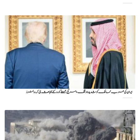
ایران کی عرب ممالک کو شدید وارننگ، امریکی حملے کو روکنے کا باعث بنی کہ روئٹرز