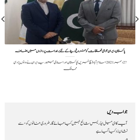
پاکستان ، ایران عوامی تعلقات کو فروغ دینے کے لئے براہ راست پروازوں میں اضافہ
?️ 2 دسمبر 2021اسلام آباد (سچ خبریں)پاکستان اور اسلامی جمہوریہ ایران نے دونوں پڑوسی
ممالک
جواب دیں
آپ کا ای میل ایڈریس شائع نہیں کیا جائے گا۔
ضروری خانوں کو
*
سے
نشان زد کیا گیا ہے