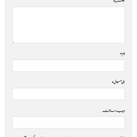
تبصرہ
*
نام
*
ای میل
*
ویب‌ سائٹ