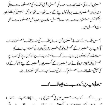
میں آلے کی شناخت، عالمی محل وقوعی نظام کی معلومات، وائی
فائی اور انٹرنیٹ پروٹوکول پتے کے ساتھ ساتھ موبائل ایپلی کیشنز اور
ڈیجیٹل اشتہارات سے حاصل شدہ پروفائل معلومات بھی
شامل ہیں۔
اس نظام کے صارفین تین سال تک کی سابقہ معلومات
کی بنیاد پر افراد کے محل وقوع، طرز زندگی اور ذاتی خصوصیات کا
مشاہدہ کر سکتے ہیں۔ ویب لاک انٹرنیٹ پروٹوکول پتے کی بنیاد پر
محل وقوع کا اندازہ لگانے اور افراد کے گھر اور دفتر کے پتے جمع کرکے ان
کی حقیقی شناخت معلوم کرنے کی صلاحیت بھی رکھتا ہے۔
صیہونی بنیادیں؛ کیوبوب سے پین لنک تک
ویب لاک کو ابتدا میں صیہونی کمپنی کیوبوب ٹیکنالوجیز نے تیار