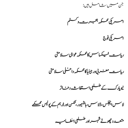
جن میں شامل ہیں:
امریکی محکمہ ہجرت و کسٹم
امریکی فوج
ریاست ٹیکساس کا محکمہ عوامی سلامتی
ریاست مغربی ورجینیا کا محکمہ داخلی سلامتی
نیویارک کے ضلعی استغاثہ دفاتر
لاس اینجلس، ڈلاس، بالٹیمور، ٹکسن اور ڈرہم کے پولیس محکمے
متعدد چھوٹے شہر اور ضلعی انتظامیہ