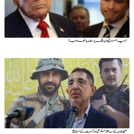
ٹرمپ امریکی وزیر جنگ پر شدید غصہ؛ وجہ ؟
صہیونیوں کے ساتھ حکومتی مذاکرات کے نتایج