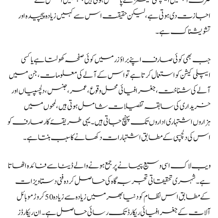
صرف انہیں ایپلی کیشنز کے پاس ہوتی ہیں جنہیں اس نے
اجازت دی ہوتی ہے، لیکن حقیقت اس سے کہیں زیادہ پیچیدہ اور
تشویشناک ہے۔
جب بھی کوئی صارف اپنے براؤزر میں کوئی صفحہ کھولتا ہے یا کسی
ایپلی کیشن کو استعمال کرتا ہے تو اس کے آلے کی معلومات، جن میں
آلے کی شناخت، جغرافیائی محل وقوع، عمر، جنس، دلچسپیاں اور
خریداری کی سابقہ تفصیلات شامل ہوتی ہیں، لمحوں میں
ہزاروں اشتہاری اداروں تک پہنچ جاتی ہیں۔ یہی طریقۂ کار صارف کو
اس کی دلچسپی کے مطابق اشتہارات دکھانے کا سبب بنتا ہے۔
ویب لاک اسی وسیع پیمانے پر جمع ہونے والے ڈیٹا سے فائدہ اٹھاتا
ہے۔ شہری تحقیقاتی تجربہ گاہ کی حاصل کردہ فنی دستاویزات
کے مطابق اس نظام کو دنیا بھر میں زیادہ سے زیادہ 50 کروڑ موبائل
آلات کے جغرافیائی ریکارڈ تک رسائی حاصل ہے۔ ان ریکارڈز