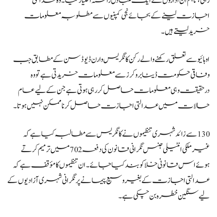
رہی، تاہم ان اداروں نے ایک متبادل راستہ اختیار کیا۔ وہ عدالتی
اجازت لینے کے بجائے نجی کمپنیوں سے مطلوبہ معلومات
خرید لیتے ہیں۔
اوہائیو سے تعلق رکھنے والے رکن کانگریس وارن ڈیوڈسن کے مطابق جب
وفاقی حکومت ڈیٹا بروکرز سے معلومات خریدتی ہے تو وہ
درحقیقت وہی معلومات حاصل کر رہی ہوتی ہے جن کے لیے عام
حالات میں عدالتی اجازت حاصل کرنا ممکن نہیں ہوتا۔
130 سے زائد شہری تنظیموں نے کانگریس سے مطالبہ کیا ہے کہ
غیر ملکی انٹیلی جنس نگرانی قانون کی دفعہ 702 میں ترمیم کرتے
ہوئے اس قانونی خلا کو بند کیا جائے۔ ان تنظیموں کا مؤقف ہے کہ
عدالتی اجازت کے بغیر وسیع پیمانے پر نگرانی شہری آزادیوں کے
لیے سنگین خطرہ بن چکی ہے۔