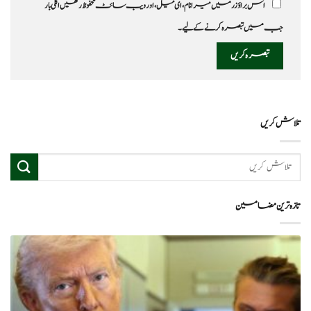
اس براؤزر میں میرا نام، ای میل، اور ویب سائٹ محفوظ رکھیں اگلی بار
جب میں تبصرہ کرنے کےلیے۔
تلاش کریں
تازہ ترین مضامین