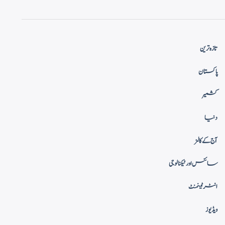
تازہ ترین
پاکستان
کشمیر
دنیا
آج کے کالمز
سائنس اور ٹیکنالوجی
انٹرٹینمنٹ
ویڈیوز