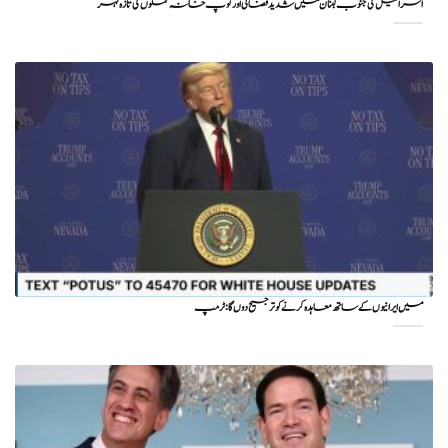
اسرائیل کی جنوب لبنان میں شدید فضائی اور توپ خانہ حملوں کی تازہ لہر
میں ایرانیوں کے ساتھ معاہدہ کرنے کو ترجیح دوں گا : ٹرمپ