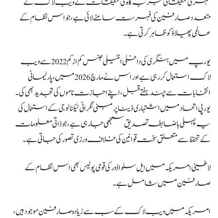
شہری تحقیقاتی تجربہ گاہ کی تحقیقات نے ویب لاک کے
متعدد صارفین کی فہرست سامنے لائی ہے، جو اس نظام کے
عالمی پھیلاؤ کو ظاہر کرتی ہے۔
یورپ میں ہنگری کی داخلی انٹیلی جنس کم از کم 2022 سے ویب
لاک استعمال کر رہی ہے اور اس نے مارچ 2026 میں، پارلیمانی
انتخابات سے چند ہفتے قبل، اپنے اجازت ناموں کی تجدید بھی کی۔
یورپی اتحاد میں اشتہاری ڈیٹا پر مبنی نگرانی ٹیکنالوجی کے استعمال کی
یہ پہلی باضابطہ تصدیق سمجھی جا رہی ہے، جو ذاتی معلومات
کے تحفظ سے متعلق سخت قوانین کی خلاف ورزی تصور کی جاتی ہے۔
لاطینی امریکہ میں ایل سلواڈور کی قومی پولیس بھی اس نظام کے
صارفین میں شامل ہے۔
امریکہ میں ویب لاک کے سب سے زیادہ صارفین موجود ہیں،