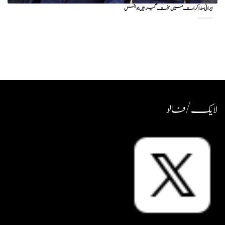
ایرانی مذاکرات میں سخت گیر ہیں: وینس
لایک / فالو