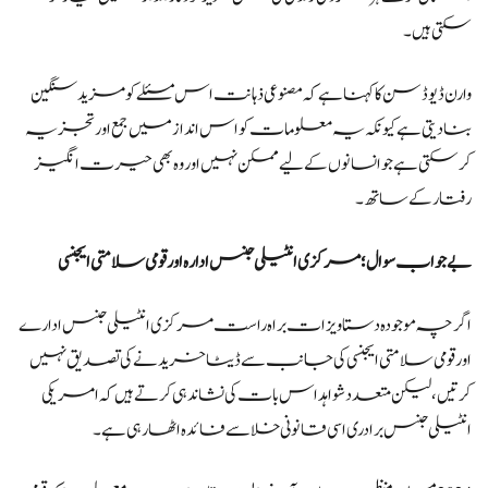
سکتی ہیں۔
وارن ڈیوڈسن کا کہنا ہے کہ مصنوعی ذہانت اس مسئلے کو مزید سنگین
بنا دیتی ہے کیونکہ یہ معلومات کو اس انداز میں جمع اور تجزیہ
کر سکتی ہے جو انسانوں کے لیے ممکن نہیں اور وہ بھی حیرت انگیز
رفتار کے ساتھ۔
بے جواب سوال؛ مرکزی انٹیلی جنس ادارہ اور قومی سلامتی ایجنسی
اگرچہ موجودہ دستاویزات براہ راست مرکزی انٹیلی جنس ادارے
اور قومی سلامتی ایجنسی کی جانب سے ڈیٹا خریدنے کی تصدیق نہیں
کرتیں، لیکن متعدد شواہد اس بات کی نشاندہی کرتے ہیں کہ امریکی
انٹیلی جنس برادری اسی قانونی خلا سے فائدہ اٹھا رہی ہے۔