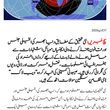
?️
3 جون 2026
سچ خبریں
:
نئی تحقیق کے مطابق دنیا بھر کی انٹیلی جنس
اور قانون نافذ کرنے والی ایجنسیاں موبائل اشتہارات سے
حاصل ہونے والے ڈیٹا کے ذریعے کروڑوں افراد کی
جغرافیائی معلومات، نقل و حرکت اور ذاتی رویوں
کی نگرانی کر رہی ہیں۔ صیہونی کمپنی کی تیار کردہ ’’ویب لاک‘‘
نامی نظام پر سنگین سوالات اٹھ گئے ہیں۔
نئی تحقیقات سے معلوم ہوا ہے کہ دنیا بھر کی انٹیلی جنس اور
قانون نافذ کرنے والی ایجنسیاں، جن میں امریکہ کی متعدد وفاقی
ایجنسیاں بھی شامل ہیں، موبائل اشتہارات کے ڈیٹا پر مبنی ایک