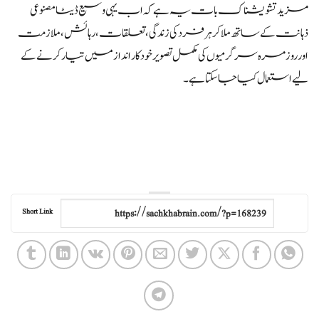
مزید تشویشناک بات یہ ہے کہ اب یہی وسیع ڈیٹا مصنوعی
ذہانت کے ساتھ ملا کر ہر فرد کی زندگی، تعلقات، رہائش، ملازمت
اور روزمرہ سرگرمیوں کی مکمل تصویر خودکار انداز میں تیار کرنے کے
لیے استعمال کیا جا سکتا ہے۔
Short Link