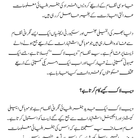
جاسوسی نظام کے ذریعے کروڑوں افراد کی جغرافیائی معلومات
عدالتی اجازت کے بغیر حاصل کر رہی ہیں۔
دنیا بھر کی انٹیلی جنس اور سکیورٹی ایجنسیاں ایک ایسے نگرانی نظام
سے فائدہ اٹھا رہی ہیں جو موبائل اشتہارات کے ذریعے جمع ہونے والے
ڈیٹا پر قائم ہے۔ یہ نظام ’’ویب لاک‘‘ کہلاتا ہے، جسے ایک
صیہونی کمپنی نے تیار کیا اور اب ایک امریکی کمپنی کے ذریعے
مختلف حکومتوں کو فروخت کیا جا رہا ہے۔
ویب لاک کیسے کام کرتا ہے؟
ویب لاک ایک جدید جغرافیائی نگرانی نظام ہے جو موبائل ایپلی
کیشنز اور ڈیجیٹل اشتہارات سے جمع کیے گئے ڈیٹا کو استعمال کرتا ہے۔
عام صارف یہ سمجھتا ہے کہ اس کی جغرافیائی معلومات