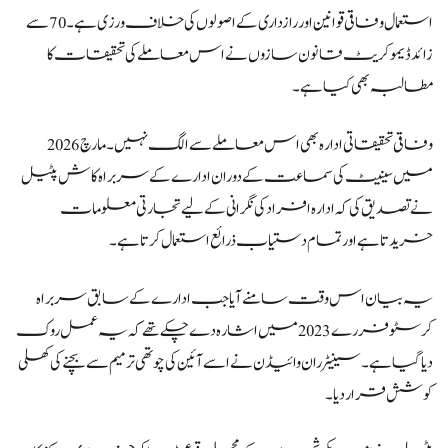
استعمال وفاقی قوانین اور رازداری کے اصولوں کی خلاف ورزی ہے۔ 70 سے
زائد ڈیموکریٹ قانون سازوں نے اس معاملے کی تحقیقات کا
مطالبہ بھی کیا ہے۔
وفاقی تحقیقاتی ادارہ بھی اس معاملے سے الگ نہیں۔ مارچ 2026
میں سینیٹ کی سماعت کے دوران ادارے کے سربراہ کاش پٹیل
نے تصدیق کی کہ ادارہ افراد کی نگرانی کے لیے تجارتی معلومات
خریدتا ہے اور تمام دستیاب ذرائع استعمال کرتا ہے۔
یہ بیان اس وقت سامنے آیا جب ادارے کے سابق سربراہ
کرسٹوفر رے 2023 میں اشارہ دے چکے تھے کہ یہ عمل روک
دیا گیا ہے۔ سینیٹر ران وائیڈن نے اسے آئین کی چوتھی ترمیم سے بچنے کی کھلی
کوشش قرار دیا۔