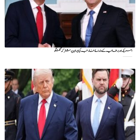
امریکہ اور برطانیہ کے وزرائے خارجہ کی ایران پر مشترکہ گفتگو