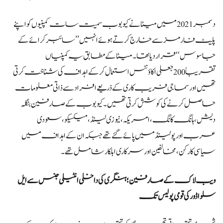
دسمبر 2021 میں میٹا نے کیوبوب سمیت سات کمپنیوں کو اپنے
پلیٹ فارمز سے خارج کرتے ہوئے انہیں ’’سائبر کرائے کے
جاسوس‘‘ قرار دیا تھا۔ میٹا کے مطابق یہ کمپنیاں
تقریباً 200 جعلی اکاؤنٹس استعمال کرکے اہداف کی شناخت کرتی
تھیں اور سماجی فریب کاری کے ذریعے افراد سے ذاتی معلومات
حاصل کرنے کی کوشش کرتی تھیں۔ کیوبوب کے صارفین بنگلہ
دیش، ہانگ کانگ، امریکہ، نیوزی لینڈ، میکسیکو، سعودی
عرب اور پولینڈ میں پائے گئے تھے جبکہ ان کے اہداف میں
سیاسی کارکن، مخالفین اور سرکاری اہلکار شامل تھے۔
ویب لاک کے صارفین؛ ہنگری کی داخلی انٹیلی جنس سے ایل
سلواڈور کی قومی پولیس تک