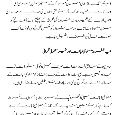
الیکٹرانک رازداری معلوماتی مرکز کے سینئر مشیر جیرمی ڈی
اسکاٹ نے خبردار کیا کہ حکومتی اداروں کی جانب سے عدالتی
اجازت کے بغیر ڈیٹا خریدنا نجی نگرانی کے پھیلتے ہوئے ڈھانچے کو
مزید مضبوط بناتا ہے اور معاشروں کو مکمل نگرانی والی خوفناک
صورت حال کی طرف دھکیل رہا ہے۔
نیا خطرہ؛ مصنوعی ذہانت اور غیر معمولی نگرانی
ماہرین کے مطابق خدشات صرف محل وقوعی معلومات تک
محدود نہیں رہے۔ جمع شدہ ڈیٹا کے بڑے ذخائر کو مصنوعی ذہانت کے
ساتھ جوڑنے سے نگرانی کی نئی اور زیادہ طاقتور شکلیں سامنے آ رہی ہیں۔
مصنوعی ذہانت کمپنی انتھروپک کے سربراہ داریو آمودی نے خبردار
کیا ہے کہ حکومتیں خریدے گئے ریکارڈز کو مصنوعی ذہانت کے ذریعے
استعمال کرکے ہر فرد کی زندگی کی مکمل تصویر خودکار انداز میں تیار کر