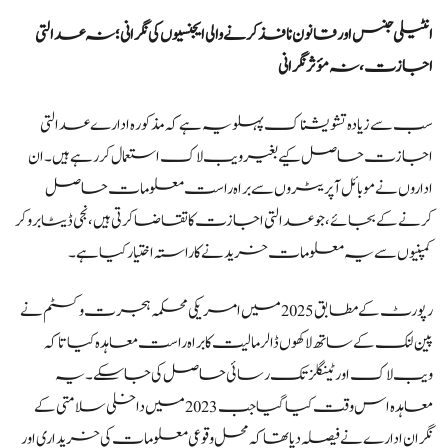
انٹیلی جنس اور قانون نافذ کرنے والی ایجنسیوں کی نگرانی؛ نہ عدالتی
اجازت، نہ مؤثر نگرانی
سب سے زیادہ تشویشناک پہلو یہ ہے کہ مذکورہ ادارے عدالتی
اجازت حاصل کیے بغیر ویب لاک استعمال کر رہے ہیں۔ ان
اداروں نے موبائل آپریٹروں سے براہ راست معلومات حاصل
کرنے کے بجائے، جو عدالتی اجازت کا تقاضا کرتی ہیں، نجی ڈیٹا بروکر
کمپنیوں سے یہ معلومات خریدنے کا راستہ اختیار کیا ہے۔
رپورٹ کے مطابق 2025 میں امریکی محکمہ ہجرت و کسٹم نے
پین لنک کے ساتھ لاکھوں ڈالر مالیت کا براہ راست معاہدہ کیا تاکہ
ویب لاک اور ٹینگلز تک رسائی حاصل کی جا سکے۔ یہ
معاہدہ اس وقت کیا گیا جب 2023 میں داخلی سلامتی کے
نگران ادارے نے فیصلہ دیا تھا کہ محل وقوعی معلومات کی خریداری اور