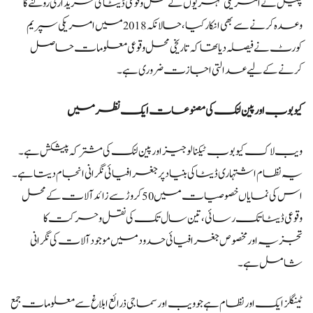
پٹیل نے امریکی شہریوں کے محل وقوعی ڈیٹا کی خریداری روکنے کا
وعدہ کرنے سے بھی انکار کیا، حالانکہ 2018 میں امریکی سپریم
کورٹ نے فیصلہ دیا تھا کہ تاریخی محل وقوعی معلومات حاصل
کرنے کے لیے عدالتی اجازت ضروری ہے۔
کیوبوب اور پین لنک کی مصنوعات ایک نظر میں
ویب لاک کیوبوب ٹیکنالوجیز اور پین لنک کی مشترکہ پیشکش ہے۔
یہ نظام اشتہاری ڈیٹا کی بنیاد پر جغرافیائی نگرانی انجام دیتا ہے۔
اس کی نمایاں خصوصیات میں 50 کروڑ سے زائد آلات کے محل
وقوعی ڈیٹا تک رسائی، تین سال تک کی نقل و حرکت کا
تجزیہ اور مخصوص جغرافیائی حدود میں موجود آلات کی نگرانی
شامل ہے۔
ٹینگلز ایک اور نظام ہے جو ویب اور سماجی ذرائع ابلاغ سے معلومات جمع