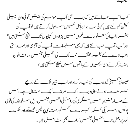
نتیجہ
کیا آپ جانتے ہیں کہ جب بھی آپ موسم کی پیش گوئی والی ایپلی
کیشن کھولتے ہیں یا کوئی سادہ موبائل کھیل استعمال کرتے ہیں تو آپ کی
جغرافیائی معلومات لمحوں میں ہزاروں کمپنیوں تک پہنچ سکتی ہیں؟
اور کیا آپ جانتے ہیں کہ یہی معلومات آپ کی آگاہی اور عدالتی
اجازت کے بغیر مختلف ممالک کی انٹیلی جنس اور قانون
نافذ کرنے والی ایجنسیوں کے ہاتھوں میں پہنچ سکتی ہیں؟
صیہونی کمپنی کیوبوب کی تیار کردہ اور اب پین لنک کے ذریعے
فروخت ہونے والی ویب لاک صرف ایک مثال ہے۔ اس
کے صارفین میں ہنگری کی داخلی انٹیلی جنس، ایل سلواڈور کی قومی
پولیس، امریکی محکمہ ہجرت و کسٹم، مقامی پولیس محکمے اور ممکنہ
طور پر بعض بڑے انٹیلی جنس ادارے بھی شامل ہیں۔