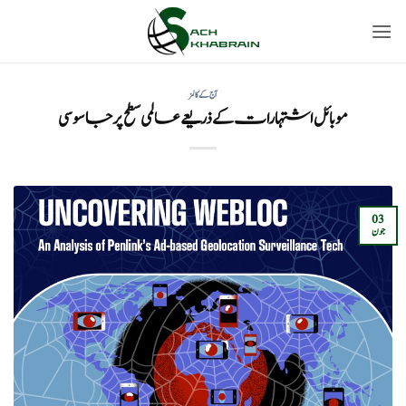
Ski
t
conten
آج کے کالمز
موبائل اشتہارات کے ذریعے عالمی سطح پر جاسوسی
03
جون