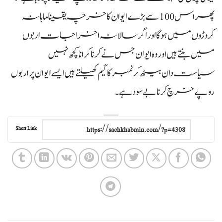
پھر اس 100 سے بڑے ایوان کا خرچہ یقینا ماہانہ
کروڑوں میں ہوگا اور اگر سالانہ اخراجات اربوں
میں بنتے ہیں اور وہ ایوان جس نے کرنا کرانا کچھ نہیں
سیاست دان بیٹھ کر نمبر کا گیم کھیلتے ہیں ایسے ایوان پر اربوں
روپے خرچ کرنا بے سود ہے۔
Short Link