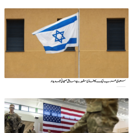
سعودی عرب ایک کاغذی شیر ہے: سابق صہیونی عہدیدار