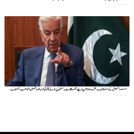
اسرائیل کے خلاف متحد ہونا چاہیے، تعلقات معمول پر لانے کا کوئی فائدہ نہیں: خواجہ آصف