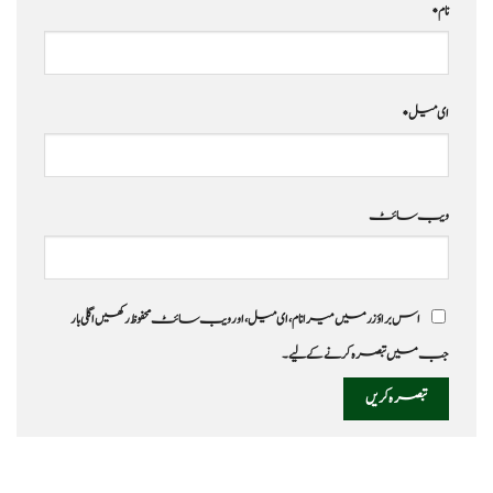
نام
*
ای میل
*
ویب‌ سائٹ
اس براؤزر میں میرا نام، ای میل، اور ویب سائٹ محفوظ رکھیں اگلی بار
جب میں تبصرہ کرنے کےلیے۔