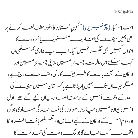
?️
2 مارچ 2021
اسلام آباد
{سچ خبریں}
آئین پاکستان کا بغور مطالعہ کرنے پر
بھی ہمیں سینیٹ کی افادیت معنویت یا ضرورت کا
احوال کہیں بھی نظر نہیں آیا۔ اب یہ ہماری کم علمی ہی
کہہ سکتے ہیں، البتہ چیئرمین، ڈپٹی چیئرمین اور
ارکان کے انتخابات کا طریقہ کار کی وضاحت درج ہے،
مگر جہاں تک ہمیں یاد پڑتا ہے پاکستان میں سینیٹ کی
آمد کے وقت اس کے دو مقاصد بیان کیے گئے تھے۔ اول
اس ایوان میں چاروں صوبوں کی نمائندگی مساوی ہوگی
اور دوم اس کے ارکان کے لیے قابل اور تعلیم یافتہ افراد کا
انتخاب کیا جائے گا جو ملک و ملت کی خدمت کا