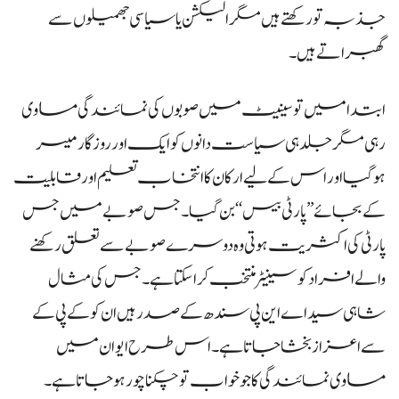
جذبہ تو رکھتے ہیں مگر الیکشن یا سیاسی جھمیلوں سے
گھبراتے ہیں۔
ابتدا میں تو سینیٹ میں صوبوں کی نمائندگی مساوی
رہی مگر جلد ہی سیاست دانوں کو ایک اور روزگار میسر
ہوگیا اور اس کے لیے ارکان کا انتخاب تعلیم اور قابلیت
کے بجائے ’’پارٹی بیس‘‘ بن گیا۔ جس صوبے میں جس
پارٹی کی اکثریت ہوتی وہ دوسرے صوبے سے تعلق رکھنے
والے افراد کو سینیٹر منتخب کراسکتا ہے۔ جس کی مثال
شاہی سید اے این پی سندھ کے صدر ہیں ان کو کے پی کے
سے اعزاز بخشا جاتا ہے۔ اس طرح ایوان میں
مساوی نمائندگی کا جو خواب تو چکنا چور ہو جاتا ہے۔