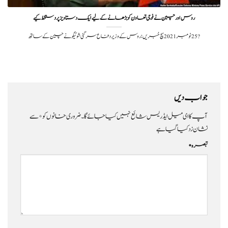
روس اور چین نے فوجی تعاون کو بڑھانے کے لیے ایک دستاویز پر دستخط کیے
?️ 25 نومبر 2021سچ خبریں: روس کے وزیر دفاع سرگئی شوئیگو نے چین کے ساتھ
جواب دیں
آپ کا ای میل ایڈریس شائع نہیں کیا جائے گا۔
ضروری خانوں کو
*
سے
نشان زد کیا گیا ہے
تبصرہ
*