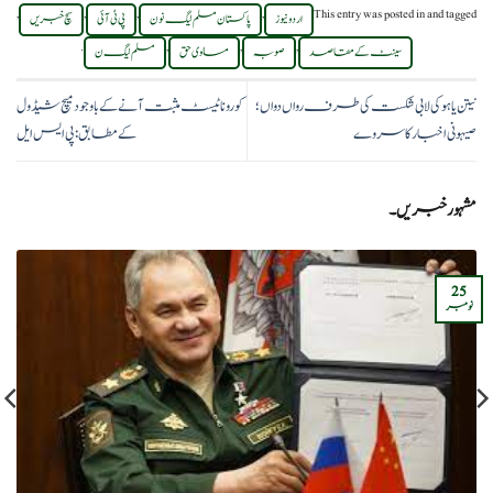
,
,
,
,
This entry was posted in
and tagged
اردو نیوز
پاکستان مسلم لیگ نون
پی ٹی آئی
سچ خبریں
.
,
,
,
سینٹ کے مقاصد
صوبہ
مساوی حق
مسلم لیگ ن
نیتن یاہو کی لابی شکست کی طرف رواں دواں؛
کورونا ٹیسٹ مثبت آنے کے باوجود میچ شیڈول
صیہونی اخبار کا سروے
کے مطابق: پی ایس ایل
مشہور خبریں۔
25
نومبر