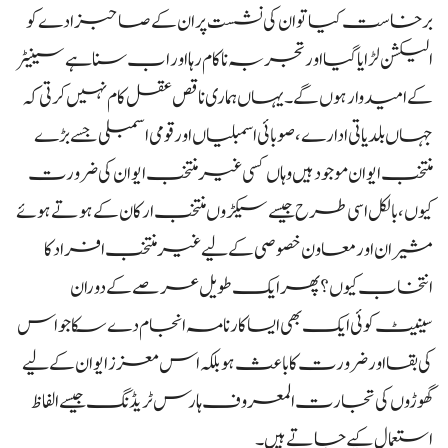
برخاست کیا تو ان کی نشست پر ان کے صاحبزادے کو
الیکشن لڑایا گیا اور تجربہ ناکام رہا اور اب سنا ہے سینیٹر
کے امیدوار ہوں گے۔ یہاں ہماری ناقص عقل کام نہیں کرتی کہ
جہاں بلدیاتی ادارے، صوبائی اسمبلیاں اور قومی اسمبلی جسے بڑے
منتخب ایوان موجود ہیں وہاں کسی غیر منتخب ایوان کی ضرورت
کیوں، بالکل اسی طرح جیسے سیکڑوں منتخب ارکان کے ہوتے ہوئے
مشیران اور معاون خصوصی کے لیے غیر منتخب افراد کا
انتخاب کیوں؟ پھر ایک طویل عرصے کے دوران
سینیٹ کوئی ایک بھی ایسا کارنامہ انجام دے سکا جو اس
کی بقا اور ضرورت کا باعث ہو بلکہ اس معزز ایوان کے لیے
گھوڑوں کی تجارت المعروف ہارس ٹریڈنگ جیسے الفاظ
استعمال کیے جاتے ہیں۔