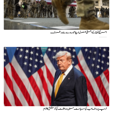
امریکی فوج کے اعلیٰ جنرل اپنے عہدے سے برطرف
ٹرمپ پر برطانیہ کی سیاست میں مداخلت کی کوشش کا الزام