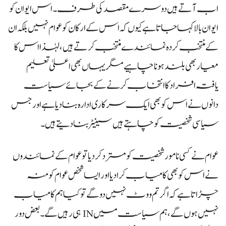
اب آتے ہیں دوسرے مقصد کی طرف۔ اس ایوان کو
ایوان بالا کہا جاتا ہے کیوں کہ اس کے ارکان کو عوام نہیں بلکہ ان
کے منتخب کردہ نمائندے منتخب کرتے ہیں، لہٰذا اس کا
معیار بھی بلند ہونا چاہیے مگر یہاں بھی اعلیٰ تعلیم
یافتہ افراد کا انتخاب کرنے کے بجائے سیاست
دانوں نے اس کو بھی ایک سرکاری ادارہ بنادیا ہے اور جس
سیاسی شخصیت کو چاہتے ہیں سینیٹر بنادیتے ہیں۔
عوام نے کسی نامور شخصیت کو مسترد کردیا تو عوام کے نمائندوں
نے اس کو بھی کامیاب کرادیا اور ایسا شخص عوام کو منہ
چڑاتا ہے کہ اگر تم ووٹ نہیں دو گے تو کیا ہم کامیاب
نہیں ہوں گے، ہم سیاست میں IN ہی رہیں گے۔ بعض دور