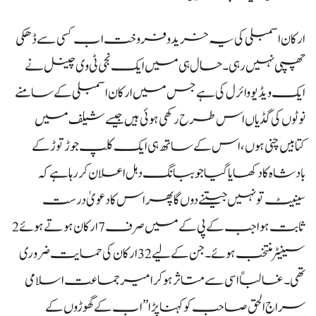
ارکان اسمبلی کی یہ خرید و فروخت اب کسی سے ڈھکی
چھپی نہیں رہی۔ حال ہی میں ایک نجی ٹی وی چینل نے
ایک ویڈیو وائرل کی ہے جس میں ارکان اسمبلی کے سامنے
نوٹوں کی گڈیاں اس طرح رکھی ہوئی ہیں جیسے شیلف میں
کتابیں چنی ہوں، اس کے ساتھ ہی ایک کلپ جوڑ توڑ کے
بادشاہ کا دکھایا گیا جو ببانگ دہل اعلان کررہا ہے کہ
سینیٹ تو نہیں جیتنے دوں گا پھر اس کا دعویٰ درست
ثابت ہوا جب کے پی کے میں صرف 7 ارکان ہوتے ہوئے 2
سینیٹر منتخب ہوئے۔ جن کے لیے 32 ارکان کی حمایت ضروری
تھی۔ غالباً اسی سے متاثر ہو کر امیر جماعت اسلامی
سراج الحق صاحب کو کہنا پڑا ’’اب کے گھوڑوں کے