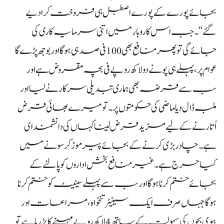
بجائے پورے کے پورے اصطبل ہی فروخت کرادیے
گئے‘‘۔ جب اس کاروبار میں اتنی سرمایہ کاری کی
جائے گی تو پھر منافع بھی 100 فی صد ہی ہوگا اور بوجھ پڑے گا
عوام پر، پہلے ہی پونے دو لاکھ روپے فی بچہ مقروض ہے اور
سب سے قرضہ بھی ہماری تبدیلی سرکار نے لیا اور
ملبہ ڈال دیا ماضی کی حکومتوں پر۔ تو میرے بھائی قرض
اُتارنے کے لیے مزید قرض لینا کہاں کی دانشمندای
ہے۔ چادر بڑی کرنے کے بجائے پیر موڑ کر سونے میں
کیا حرج ہے۔ غیر منافع بخش اداروں کو پالنے کے
بجائے ختم کرنا ہوگا اور سب سے پہلے سینیٹ کو ختم کرنا
ہوگا جہاں صرف ایک سینیٹر تنخواہ، مراعات اور
بیوی بچوں کی سہولت کے ساتھ 4 لاکھ روپے مہینے کا پڑ رہا ہے تو