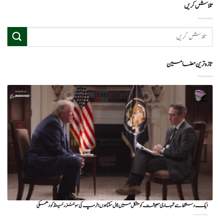
تلاش کریں
تازہ ترین مضامین
ایک دستخط سے تمہاری معیشت کو مشکل میں ڈال سکتا ہوں؛ ٹرمپ کی سوئٹزرلینڈ کو دھمکی