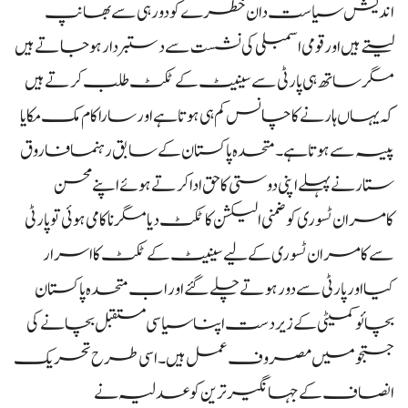
اندیش سیاست دان خطرے کو دور ہی سے بھانپ
لیتے ہیں اور قومی اسمبلی کی نشست سے دستبردار ہوجاتے ہیں
مگر ساتھ ہی پارٹی سے سینیٹ کے ٹکٹ طلب کرتے ہیں
کہ یہاں ہارنے کا چانس کم ہی ہوتا ہے اور سارا کام مک مکا یا
پیسہ سے ہوتا ہے۔ متحدہ پاکستان کے سابق رہنما فاروق
ستار نے پہلے اپنی دوستی کا حق ادا کرتے ہوئے اپنے محسن
کامران ٹسوری کو ضمنی الیکشن کا ٹکٹ دیا مگر ناکامی ہوئی تو پارٹی
سے کامران ٹسوری کے لیے سینیٹ کے ٹکٹ کا اسرار
کیا اور پارٹی سے دور ہوتے چلے گئے اور اب متحدہ پاکستان
بچائو کمیٹی کے زیردست اپنا سیاسی مستقبل بچانے کی
جستجو میں مصروف عمل ہیں۔ اسی طرح تحریک
انصاف کے جہانگیر ترین کو عدلیہ نے