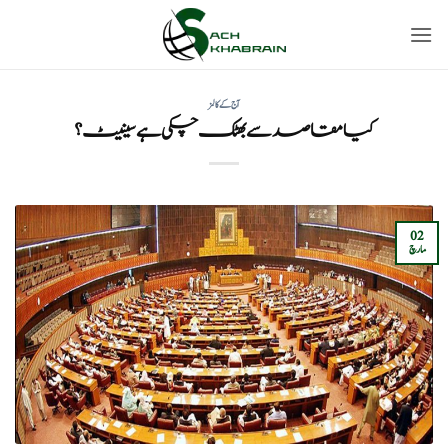
Ski
t
conten
آج کے کالمز
کیا مقاصد سے بھٹک چکی ہے سینیٹ ؟
02
مارچ