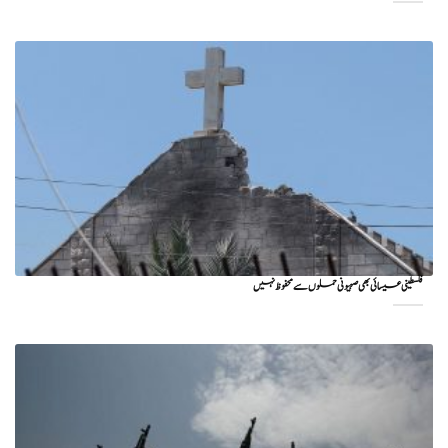
فلسطینی عیسائی بھی صہیونی حملوں سے محفوظ نہیں