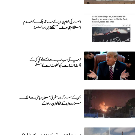
امریکی عوام ایران کے ساتھ جنگ کو عدم
ٹرمپ کی جانب سے اسلحے کی کمی کے
انکشافات کی تحقیقات کا حکم
یمن کے مرکز اور مشرق میں ریاض سے منسلک
مزدوروں کے ٹھکانوں پر دھماکے