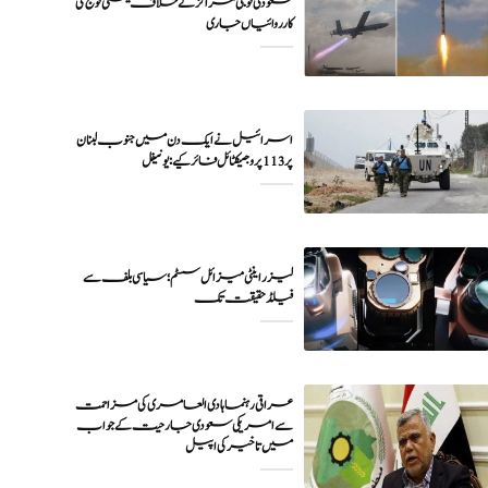
سعودی فوجی مراکز کے خلاف یمنی فوج کی
اسرائیل نے ایک دن میں جنوب لبنان
پر 113 پروجیکٹائل فائر کیے: یونیفل
لیزر اینٹی میزائل سسٹم؛ سیاسی بلف سے
فیلڈ حقیقت تک
عراقی رہنما ہادی العامری کی مزاحمت
سے امریکی سعودی جارحیت کے جواب
میں تاخیر کی اپیل