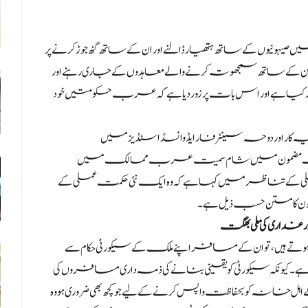
نیوں کے ساتھ ہتھیار ڈالنے اور ان کے ساتھ گٹھ جوڑ کرنے پر
 کے ساتھ سمجھوتہ کرنے والے معاہدوں کے جاری رہنے اور
کیا ہے اور اس بات پر زور دیا ہے کہ عرب حکومتیں خود
ار اور دوحہ سینٹر فار ایڈوانسڈ اسٹڈیز میں
ئے ایک مضمون میں شام سمیت عرب ممالک میں
 تناظر میں کہا ہے کہ وہ ایک نئی حکمت عملی کے
ون کا متن حسب ذیل ہے۔
داری کی ملی بھگت
وتے ہیں، تو ان کے مسافر اپنے ملک کے سیکورٹی حکام سے
 کیونکہ سیکورٹی کو یقینی بنانے کی ذمہ داری مسافروں کی
ن کے اہل خانہ کو بحفاظت واپس کرنے کے لیے جو کچھ بھی ضروری ہو وہ