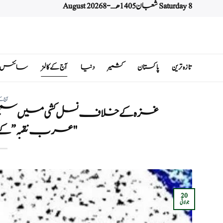
Saturday 8 شعبان 1405 هـ - 8 August 2026
Ski
t
conten
تازہ ترین
پاکستان
کشمیر
دنیا
آج کے کالمز
سائنس اور 
آج کے
غزہ کے خلاف نسل کشی میں سمجھوتہ ک
"عرب نقبہ” کے ب
20
جولائی