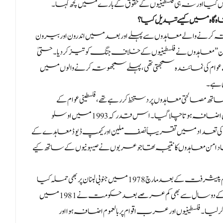
 کیا اور نہ ہی فلسطینیوں کے حقوق کے بارے میں کچھ کہا۔
گاہ میں کیسے تبدیل کیا؟
الے معاہدوں سے پہلے اور بعد میں اندرون اور بیرون
ن” معاہدوں نے فلسطینیوں کے خلاف جنگ کو تیز کر دیا۔ حتیٰ
 کی نمائندہ سمجھتی تھی، پہلے سمجھوتہ کرنے والوں میں
 ہے۔
ی معاہدوں پر دستخط کر رہے تھے، فلسطینی عوام کے
خلاف حکومت کی بربریت اور ان کی سرزمین پر قبضے میں اضافہ ہوتا چلا گیا۔ اس قدر کہ 1993 میں اوسلو
 کی تعداد میں تقریباً نصف ملین اور کیمپ ڈیوڈ معاہدے کے
 نام نہاد امن معاہدوں کا نتیجہ تھا جو عربوں نے صیہونیوں کے ساتھ کیے
صیہونی حکومت نے مصر کے ساتھ خفیہ مذاکرات میں اہم پیشرفت کے بعد مارچ 1978 میں جنوبی لبنان پر بھی حملہ کیا
اور مصر اور اسرائیل کے درمیان مفاہمتی معاہدے پر دستخط کے دو سال سے بھی کم عرصے بعد حکومت نے 1981 میں
یا۔ فلسطینیوں اور عرب اقوام پر بالعموم اضافہ ہوا اور