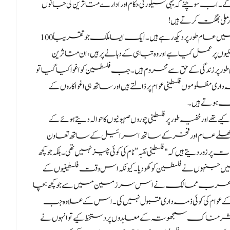
گے۔ اب سوچئے کہ یہی سیکورٹی حکام اور ادارے متاثرین کی جانوں
 ملی بھگت کرتے ہیں!
یہ صورت حال ہم نے بیان کی ہے جو آج ہم غزہ اور فلسطین میں عام طور پر دیکھ رہے ہیں۔ ایک ایسا ملک جو تقریباً 100
ں پر عمل کیا ہے اور وہ تباہی کے دہانے پر ہیں، ان متاثرین
طور پر زندگی کے حق سے محروم ہیں۔ جب فلسطین کو اغوا کیا گیا تو
موں فلسطینی عوام پر ڈالتے ہیں اور ساتھ ہی اغوا کاروں کے
ک ہوتے ہیں۔
فیہ طور پر فلسطینی چوروں صہیونیوں کا حوالہ دیتے ہوئے کے
اور کھلے عام اور فخر کے ساتھ اسرائیل کے ساتھ تعاون
یتے ہیں کہ "فلسطینی نقبہ” نام کی کوئی چیز نہیں تھی۔ بلکہ جو کچھ
ں نے فلسطین کو کھو دیا۔ کیونکہ اس وقت فلسطینیوں کے
 کے عرب ممالک نے اس سرزمین میں سے جو کچھ بچا
 اس کے عوام کی کوئی ذمہ داری قبول نہیں کی۔ اس کے علاوہ جب
 سمجھوتہ کے معاہدوں پر دستخط کیے تو انہوں نے