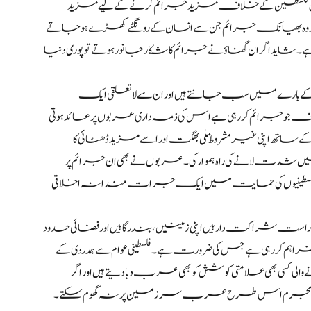
الخصوص فلسطین کے خلاف مزید جرائم کرنے کے لیے مزید
ور وہ بھیانک جرائم جن سے انسان کے رونگٹے کھڑے ہو جاتے
اید اگر ان گھناؤنے جرائم کا شکار جانور ہوتے تو پوری دنیا
ے بارے میں سب جانتے ہیں اور ان سے لاتعلقی ایک
 جرائم کر رہی ہے اس کی ذمہ داری عربوں پر عائد ہوتی
 اپنی غیر مشروط ملی بھگت اور اسے مزید ڈھٹائی کا
ں شدت لانے کی راہ ہموار کی۔ عربوں نے بھی ان جرائم پر
نہیں کی۔ فلسطینیوں کی حمایت میں ایک جرات مندانہ اخلاقی
اکت دار ہیں اپنی زمینیں، بندرگاہیں اور فضائی حدود
فراہم کر رہی ہے جس کی ضرورت ہے۔ فلسطینی عوام سے ہمدردی کے
کسی بھی علامتی کوشش کو بھی عرب دبا دیتے ہیں اور اگر
 صیہونی مجرم اس طرح عرب سرزمین پر نہ گھوم سکتے۔