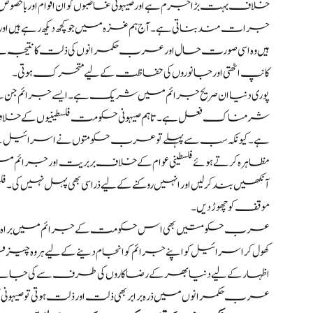
خلاف بہت بڑا جرم ہے اور صیہونی غاصبوں کو ان اقوام اور ب
جرات مند بناتی ہے۔ آج ہم غزہ میں جو کچھ دیکھ رہے ہیں ا
ہیں وہ اسی صورت حال اور عرب حکمرانوں کی ذلت کا نتیجہ ہے۔ ش
کانپ اٹھتی اور جانوروں کی حفاظت کے لیے متحرک ہوتی۔
پوری دنیا ان صریح جرائم میں شریک ہے۔ ایسے جرائم جن ک
شرمناک فعل ہے۔ تاہم صیہونی حکومت فلسطینیوں کے خلاف جو
ہے۔ کیونکہ سب سے پہلے تو عرب حکومتوں نے اسرائیل کے ساتھ
مظاہرہ کرتے ہوئے فلسطینی عوام کے خلاف بربریت اور جرائم می
آنکھیں بند کر لیں اور انہیں روکنے کے لیے ذرا سی بھی پہل 
موقف کو چھوڑ دیں۔
عرب حکومتیں بھی اس حکومت کے جرائم میں براہ راست شر
کھول کر اسرائیل کو اپنے جرائم کو انجام دینے کے لیے ہر وہ چیز 
اظہار کے لیے دنیا بھر کے رضاکاروں کی طرف سے کی جانے والی 
عرب حکمرانوں میں ذرہ برابر بھی ذلت اور ذلت ہوتی تو