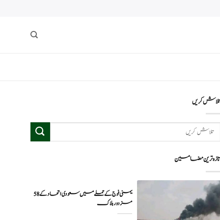
لاش کریں
ازہ ترین مضامین
یمنی فوج کے حملے میں سعودی اتحاد کے 58
مزدور ہلاک