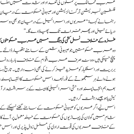
عرب ممالک پر حملوں کی تعداد اور شدت میں اضافہ
فلسطین لبریشن آرگنائزیشن اور صیہونی حکومت کے درمیا
رہنما نے کہا: "عربوں اور اسرائیل کے درمیان جو بھی دوسر
دریائے نیل اور پھر فرات تک پھیلا دے گا۔”
غزہ کے خلاف نسل کشی کی جنگ میں عرب حکومتوں کا عظ
وہ عرب حکومتیں جو صیہونی دشمن کے سامنے ہتھیار ڈالنے
پہنچ چکی ہیں، وہ نہ صرف عرب اقوام کے خلاف بار بار رونم
بربریت اور استکبار کو مزید تیز کرنے کی بھی ذمہ دار ہیں۔ تا
ہونے والے ہر سمجھوتے کے فوراً بعد اس حکومت کا انتہا پسند دائیں 
بعد ہم انتہا پسند اور وحشی اسرائیلی کابینہ کے برسراقتدار آنے 
نیتن یاہو جیسے دہشت گرد ہیں۔
اس لیے اگر عربوں کو صیہونی حکومت کے سامنے گھٹنے ٹیکنے کے
شام میں گولان کی پہاڑیوں کی حکومت کے جلد معمول پر آنے کا
کے خلاف عربوں کی قوت ارادی کی مسلسل زوال پذیری اور 