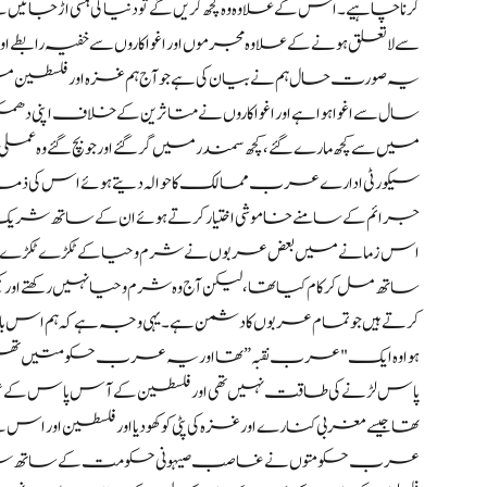
کرنا چاہیے۔ اس کے علاوہ وہ کچھ کریں گے تو دنیا کی ہنسی اڑ جائیں 
سے لاتعلق ہونے کے علاوہ مجرموں اور اغوا کاروں سے خفیہ رابطے اور
سال سے اغوا ہوا ہے اور اغوا کاروں نے متاثرین کے خلاف اپنی دھمکیو
میں سے کچھ مارے گئے، کچھ سمندر میں گر گئے اور جو بچ گئے وہ عملی 
سیکورٹی ادارے عرب ممالک کا حوالہ دیتے ہوئے اس کی ذمہ داری مظلو
جرائم کے سامنے خاموشی اختیار کرتے ہوئے ان کے ساتھ شری
اس زمانے میں بعض عربوں نے شرم و حیا کے ٹکڑے ٹکڑے کیے تھے اور خ
ساتھ مل کر کام کیا تھا، لیکن آج وہ شرم و حیا نہیں رکھتے 
کرتے ہیں جو تمام عربوں کا دشمن ہے۔ یہی وجہ ہے کہ ہم اس بات پر زور د
ہوا وہ ایک "عرب نقبہ” تھا اور یہ عرب حکومتیں تھیں جنہو
پاس لڑنے کی طاقت نہیں تھی اور فلسطین کے آس پاس
تھا جیسے مغربی کنارے اور غزہ کی پٹی کو کھو دیا اور فلسطین اور
عرب حکومتوں نے غاصب صیہونی حکومت کے ساتھ شرمناک