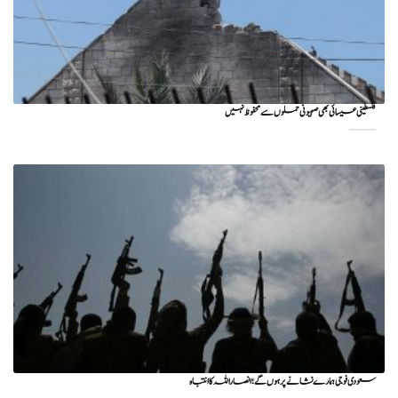
فلسطینی عیسائی بھی صہیونی حملوں سے محفوظ نہیں
سعودی فوجی ہمارے نشانے پر ہوں گے؛ انصاراللہ کا انتباہ