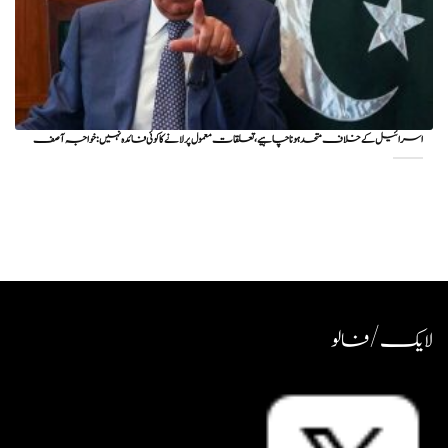
اسرائیل کے خلاف متحد ہونا چاہیے، تعلقات معمول پر لانے کا کوئی فائدہ نہیں: خواجہ آصف
لایک / فالو