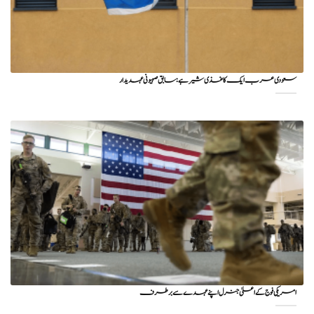
سعودی عرب ایک کاغذی شیر ہے: سابق صہیونی عہدیدار
امریکی فوج کے اعلیٰ جنرل اپنے عہدے سے برطرف