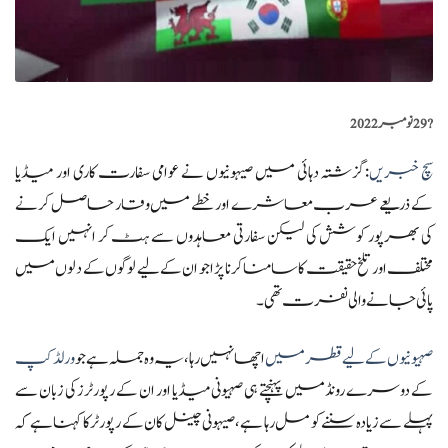
?️
29 نومبر 2022
سچ خبریں
:گزشتہ دہائی میں صیہونیوں نے عوامی سفارت کاری اور میڈیا
کے ذریعے عرب معاشرے اور خطے میں وقار حاصل کرنے
کی بھرپور کوشش کی لیکن سفارتی معاہدوں سے ہٹ کر انہیں ایک
مختلف اور تلخ حقیقت کا سامنا کرنا پڑا جو ان کے لیے لوگوں کے دلوں میں
پائی جانے والی نفرت تھی۔
صہیونیوں کے لیے قطر میں
اچھا نہیں رہا، یہ وہ جملہ ہے جو
ورلڈ کپ
کے دوسرے رونڈ میں پہنچتے ہی صہیونی میڈیا اور ان کے رپورٹرز کی زبان سے
پہلے سے زیادہ سننے کو مل رہا ہے،صیہونی چینل کان کے رپورٹر کا کہنا ہے کہ