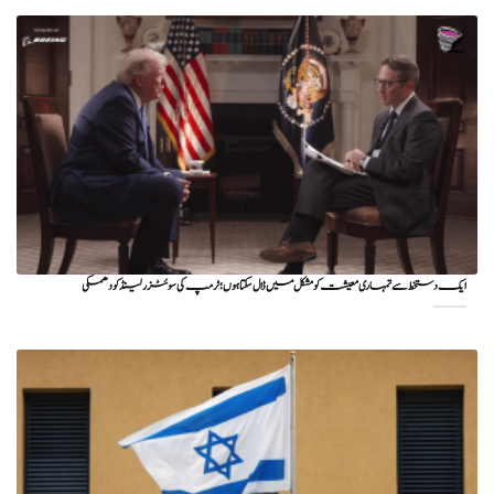
ایک دستخط سے تمہاری معیشت کو مشکل میں ڈال سکتا ہوں؛ ٹرمپ کی سوئٹزرلینڈ کو دھمکی