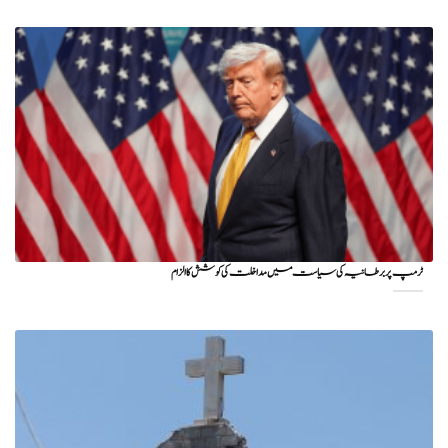
ٹرمپ پر برطانیہ کی سیاست میں مداخلت کی کوشش کا الزام