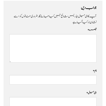
جواب دیں
آپ کا ای میل ایڈریس شائع نہیں کیا جائے گا۔
ضروری خانوں کو
*
سے
نشان زد کیا گیا ہے
تبصرہ
*
نام
*
ای میل
*