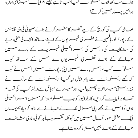
ہمارے ساتھ ایسا سلوک کیا جاتا ہے جیسے ہم ایک جزامی ہوں،
وہ ہمیں پسند نہیں کرتے!
عالمی کپ کی کوریج کے لیے قطر کا سفر کرنے والے صہیونی ٹی وی چینل
کے رپورٹر ڈور ہافمین نے قطری شہریوں کے اپنے ساتھ انتہائی منفی رویے
کی شکایت کی، اس کی اسرائیلی شہریت کے بارے میں
جاننے کے بعد قطری شہریوں نے اس کے ساتھ کیسا
سلوک کیا، اس بارے میں اپنی رپورٹ میں اس نے کہا
کہ مجھے ریسٹورنٹ سے باہر نکال دیا گیا، ریسٹورنٹ کے مالک نے
زبردستی میرا فون چھین لیا اور میرے موبائل سے ورلڈ کپ کی تمام
تصاویر ڈیلیٹ کر دیں، کار ڈرائیور کو جب معلوم ہوا کہ میں اسرائیلی
ہوں تو اس نے مجھے اپنی منزل تک لے جانے سے انکار کردیا ، ہم یہاں
ایک مشکل صورتحال میں ہیں کیونکہ تقریباً ہر کوئی ہماری شناخت
جاننے کے بعد ہمیں مسترد کر دیتا ہے۔