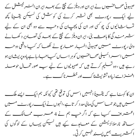
صیہونی صحافیوں نے ایران اور ویلز کے میچ کے بعد ایران انٹرنیشنل کے
لیے ایک رپورٹ بھی نشر کرنے کی کوشش کی لیکن یقیناً کچھ
تماشائیوں کی چوکسی اور ان کی پہچان کی وجہ سے وہ بھی ان کے لیے
شرمندگی کا باعث بنی، ایران ویلز کے میچ کے بعد کی تصاویر دکھانے
والی رپورٹ میں صیہونی اخبار معاریو نے لکھا کہ کیا واقعی دوحہ
میں اسرائیلی صحافیوں کو ہراساں کیا جا رہا ہے یا وہ پریشان ہو
رہے ہیں ، وہ تسلیم کرتے ہیں کہ صہیونیوں کے لیے یہ صورتحال حوصلہ
افزا سے زیادہ تشویشناک اور خطرناک ہے۔
ان کا کہنا ہے کہ یقیناً انہیں اس کی توقع تھی کیونکہ ہم ایک ایسے ملک
میں ہیں جو حماس کی مالی مدد کرتا ہے، انہوں نے ایک رپورٹ میں
اعتراف کیا ہے کہ اگرچہ ہم نے 4 عرب ممالک کے
ساتھ نارملائزیشن کے معاہدے کیے ہیں لیکن یہاں کے لوگوں کی
اکثریت ہمیں پسند نہیں کرتی۔