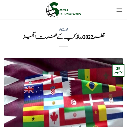
Ski
t
conten
آج کے کالمز
قطر 2022 ورلڈ کپ کے نفرت انگیز
29
نومبر