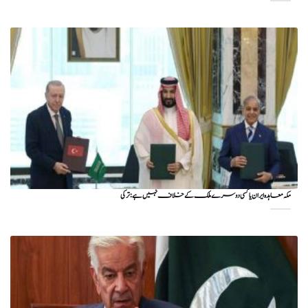
مکہ معاہدہ ایران یا کسی دوسرے ملک کے خلاف نہیں ہے: ترکی