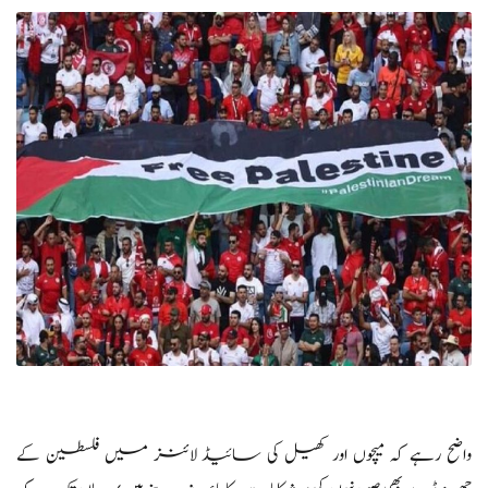
واضح رہے کہ میچوں اور کھیل کی سائیڈ لائنز میں فلسطین کے