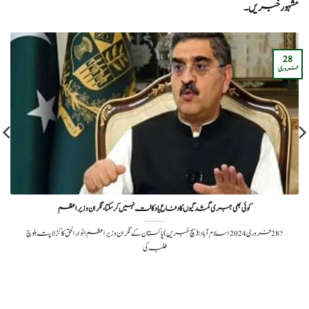
مشہور خبریں۔
28
فروری
کوئی بھی جبری گمشدگیوں کا دفاع یا وکالت نہیں کر سکتا، نگران وزیراعظم
?️ 28 فروری 2024اسلام آباد: (سچ خبریں) پاکستان کے نگران وزیراعظم انوار الحق کاکڑ لاپتہ بلوچ
طلبہ کی