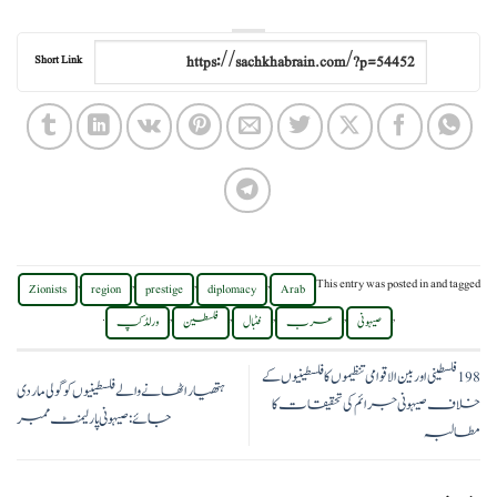
Short Link
,
,
,
,
This entry was posted in
and tagged
Zionists
region
prestige
diplomacy
Arab
.
,
,
,
,
,
صیہونی
عرب
فٹبال
فلسطین
ورلڈکپ
198 فلسطینی اور بین الاقوامی تنظیموں کا فلسطینیوں کے
ہتھیار اٹھانے والے فلسطینیوں کو گولی مار دی
خلاف صیہونی جرائم کی تحقیقات کا
جائے:صیہونی پارلیمنٹ ممبر
مطالبہ