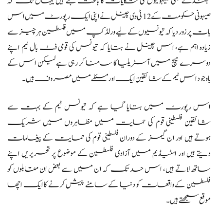
جھنڈے بھی صیہونیوں کی شکایات کا باعث بنے ہیں یہاں تک کہ
صیہونی حکومت کے 12 ٹی وی چینل نے اپنی ایک رپورٹ میں اس
بات پر زور دیا کہ تیونسیوں کے لیے ورلڈ کپ میں فلسطین ہر چیز سے
زیادہ اہم ہے، اس چینل نے بتایا کہ تیونس کی قومی فٹ بال ٹیم اپنے
دوسرے میچ میں آسٹریلیا کا سامنا کر رہی ہے لیکن اس کے
باوجود اس ٹیم کے شائقین ایک اور مسئلے میں مصروف ہیں۔
اس رپورٹ میں بتایا گیا ہے کہ تیونس ٹیم کے بہت سے
شائقین فلسطینی قوم کی حمایت میں مظاہروں میں شریک
ہوتے ہیں اور ان گیمز کے دوران فلسطینی قوم کی حمایت کے پیغامات
دیتے ہیں اور اسٹیڈیم میں آزادی فلسطین کے موضوع پر تحریریں اپنے
ساتھ لاتے ہیں، اس حد تک کہ ان میں سے بعض ان مقابلوں کو
فلسطین کے واقعات کو دنیا کے سامنے پیش کرنے کا ایک اچھا
موقع سمجھتے ہیں۔