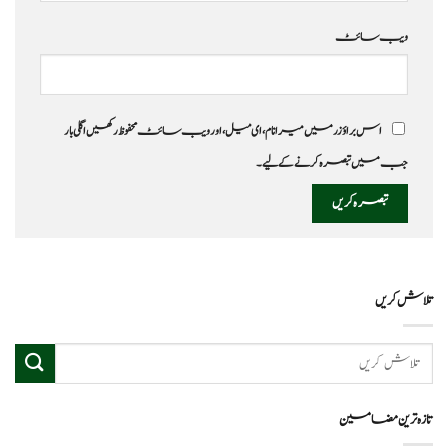
ویب‌ سائٹ
اس براؤزر میں میرا نام، ای میل، اور ویب سائٹ محفوظ رکھیں اگلی بار
جب میں تبصرہ کرنے کےلیے۔
تلاش کریں
تازہ ترین مضامین