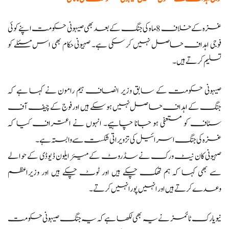
غزہ کے خلاف 8 ماہ کی جنگ کے بعد بھی صیہونی حکومت اپنے کوئی
فوجی اہداف حاصل نہیں کر سکی ہے۔ صہیونی حکام بھی اس مسئلے کو
تسلیم کرتے ہیں۔
صیہونی حکومت کے سابق وزیر انصاف ہیم رامون نے کہا ہے کہ
جنگ کے اہداف حاصل نہیں ہو سکے ہیں اور فوج کے چیف آف
سٹاف کو مستعفی ہو جانا چاہیے۔ انہوں نے اعتراف کیا کہ
غزہ کی جنگ اسرائیل کی تزویراتی شکست سے وابستہ ہے۔
صہیونی کان نیٹ ورک نے سڈروٹ کے میئر ایلون ڈیوڈی کے حوالے
سے بھی کہا کہ ہم تھک چکے ہیں اور ٹوٹ چکے ہیں اور وزیراعظم
وعدے کرتے ہیں اور انہیں پورا نہیں کرتے۔
نیویارک ٹائمز نے یہ بھی لکھا ہے کہ یہ جنگ صیہونی حکومت