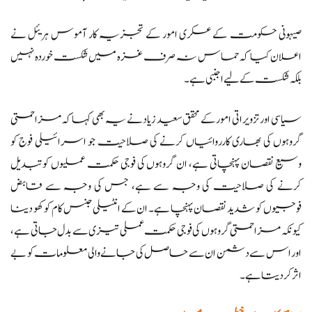
صیہونی حکومت کے عسکری امور کے تجزیہ کار آموس ہریئل نے
اعلان کیا کہ حماس نہ صرف غزہ میں شکست خوردہ نہیں
بلکہ شکست کے لیے اجنبی ہے۔
سیاسی اور تزویراتی امور کے محقق سعید زیاد نے یہ بھی کہا کہ مزاحمتی
گروہوں کی بھاری کارروائیاں کرنے کی صلاحیت جو اسرائیلی فوج کو
وسیع نقصان پہنچاتی ہے، ان گروہوں کی فوجی حکمت عملیوں کو تبدیل
کرنے کی صلاحیت کی وجہ سے ہے، جس کی وجہ سے قابض
فوجیوں کو شدید نقصان پہنچا ہے۔ ان کے انٹیلی جنس کام کو کھو دینا
کیونکہ مزاحمتی گروہوں کی فوجی حکمت عملی تیزی سے بدل جاتی ہے،
اور اس سے دشمن ان سے حاصل کی جانے والی معلومات کو بے
اثر کر دیتا ہے۔