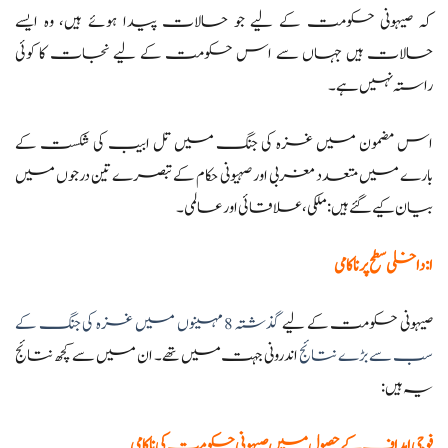
کہ صیہونی حکومت کے لیے جو حالات پیدا ہوئے ہیں، وہ ایسے
حالات ہیں جہاں سے اس حکومت کے لیے نجات کا کوئی
راستہ نہیں ہے۔
اس مضمون میں غزہ کی جنگ میں تل ابیب کی شکست کے
بارے میں متعدد مغربی اور صہیونی حکام کے تبصرے تین درجوں میں
بیان کیے گئے ہیں: ملکی، علاقائی اور عالمی۔
ا: داخلی سطح پر ناکامی
صیہونی حکومت کے لیے
گذشتہ 8 مہینوں میں غزہ کی جنگ کے
سب سے بڑے نتائج
اندرونی جہت میں تھے۔ ان میں سے کچھ نتائج
یہ ہیں:
فوجی اہداف کے حصول میں صیہونی حکومت کی ناکامی