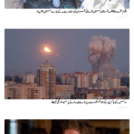
اقوام متحدہ کا افغانستان میں انسانی بحران کی شدت کے بارے میں انتباہ
روس کے یوکرین کے دارالحکومت پر بڑے پیمانے پر میزائلی حملے