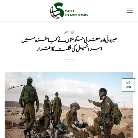
Ski
t
conten
آج کے کالمز
صیہونی اور مغربی حکومتوں نے کیا غزہ میں
اسرائیل کی شکست کا اقرار
05
جون