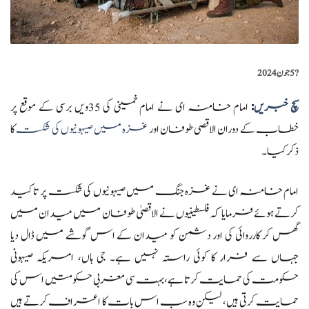
?️
5 جون 2024
سچ خبریں
:
امام خامنہ ای نے امام خمینی کی 35ویں برسی کے موقع پر
خطاب کے دوران الاقصی طوفان اور
غزہ میں صیہونیوں کی شکست
کا
ذکر کیا۔
امام خامنہ ای نے غزہ جنگ میں صیہونیوں کی شکست پر تاکید
کرتے ہوئے فرمایا کہ فلسطینیوں نے الاقصیٰ طوفان میں میدان میں
گھس کر کارروائی کی اور دشمن کو میدان کے اس گوشے میں ڈال دیا
جہاں سے فرار کا کوئی راستہ نہیں ہے۔ جی ہاں، امریکہ صیہونی
حکومت کی حمایت کرتا ہے، بہت سی مغربی حکومتیں اس کی
حمایت کرتی ہیں، لیکن وہ سب اس بات کا اعتراف کرتے ہیں