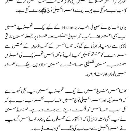
طور پر ہر اس علاقے میں اپنی فوجی طاقت حاصل کرنے میں
کامیاب ہو گئی ہے جہاں سے اسرائیلی فوج پیچھے ہٹ گئی ہے۔
یوسی ملمان نے صہیونی اخبار Haaretz کے لیے ایک تجزیے میں
یہ بھی اعتراف کیا کہ صیہونی حکومت غزہ پر حملے میں تاریخی
ناکامی سے دوچار ہوئی ہے کیونکہ حماس کے کمانڈروں کے قتل سے
مزاحمت کو ختم نہیں کیا گیا کیونکہ اس تحریک کی جڑیں
مغرب میں فلسطینی معاشرے میں موجود ہیں۔ بینک، غزہ
میں لبنان اور شام ہیں۔
تھامس فریڈمین نے ایک تجزیے میں یہ بھی لکھا ہے
کہ امریکہ اور اسرائیلی فوج میں غالب نظریہ یہ ہے کہ
تل ابیب حماس کو شکست دینے سے بہت دور ہے۔ فریڈمین
نے یہ بھی نشاندہی کی کہ 7 اکتوبر کے حملوں کے باوجود حماس گروپ
نے اسرائیل سے بیانیے کی جنگ بھی جیت لی ہے۔