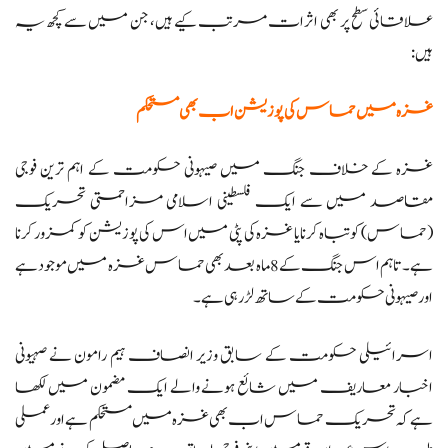
علاقائی سطح پر بھی اثرات مرتب کیے ہیں، جن میں سے کچھ یہ
ہیں:
غزہ میں حماس کی پوزیشن اب بھی مستحکم
غزہ کے خلاف جنگ میں صیہونی حکومت کے اہم ترین فوجی
مقاصد میں سے ایک فلسطینی اسلامی مزاحمتی تحریک
(حماس) کو تباہ کرنا یا غزہ کی پٹی میں اس کی پوزیشن کو کمزور کرنا
ہے۔ تاہم اس جنگ کے 8 ماہ بعد بھی حماس غزہ میں موجود ہے
اور صیہونی حکومت کے ساتھ لڑ رہی ہے۔
اسرائیلی حکومت کے سابق وزیر انصاف ہیم رامون نے صہیونی
اخبار معاریف میں شائع ہونے والے ایک مضمون میں لکھا
ہے کہ تحریک حماس اب بھی غزہ میں مستحکم ہے اور عملی