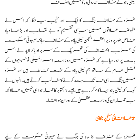
نیتن یاہو کے خلاف اندرونی دباؤ میں اضافہ
غزہ کے خلاف جنگ کا ایک اور نتیجہ یہ نکلا کہ اس نے
مقبوضہ علاقوں میں سیاسی تقسیم کو بے نقاب اور بڑھا دیا،
خاص طور پر وزیر اعظم بنجمن نیتن یاہو کے خلاف دباؤ۔ صیہونی حکومت
کی حزب اختلاف کی تحریک کے سربراہ یائر لاپد نے اس
بات پر زور دیا ہے کہ غزہ میں روزانہ اسرائیلی فوجیوں کے
قتل عام کے ساتھ ہم نیتن یاہو کے سخت مخالف ہیں اور غزہ
میں جنگ اسی حد تک بند کرنے کا مطالبہ کرتے ہیں۔ انہوں نے
کہا کہ نیتن یاہو ایسا کام کر رہے ہیں جیسے 7 اکتوبر کا حملہ ہوا ہی نہیں، حالانکہ
یہ حملہ ان کی وزارت عظمیٰ کے دوران ہوا تھا۔
۲: علاقائی سطح پر ناکامی
غزہ کے خلاف 8 ماہ کی جنگ نے صیہونی حکومت کے لیے