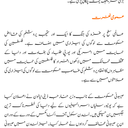
بڑی سٹریٹجک قیمت چکانی پڑی ہے۔
عمومی نفرت
عالمی سطح پر غزہ کی جنگ کا ایک اور نتیجہ یروشلم کی قابض
حکومت سے لوگوں کی بیزاری میں اضافہ ہے۔ فلسطین کی
حمایت میں امریکی اور یورپی طلباء کی بغاوت اور دنیا کے
مختلف ممالک میں لاکھوں افراد کا فلسطین کی حمایت میں
مظاہروں کا انعقاد یروشلم کی غاصب حکومت سے لوگوں کی بیزاری کی
علامتوں میں سے ہے۔
صیہونی حکومت کے نائب وزیر خارجہ ڈینی ایالون نے اعلان کیا
ہے کہ یونیورسٹیاں اسرائیلیوں کے لیے دنیا کی خطرناک ترین
جگہیں بن چکی ہیں۔ لندن سکول آف اکنامکس کے دورے کے دوران
ان پر صیہونی مخالف گروہوں نے حملہ کیا۔ نیز لندن میں صیہونی