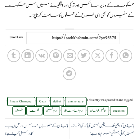
حکومت کے وزیر سائنس اور ترکی اور انگلینڈ میں اس حکومت
کے سفیروں کو بھی اسی طرح کے حملوں کا سامنا کرنا پڑا۔
Short Link
,
,
,
,
This entry was posted in
and tagged
Imam Khamenei
Gaza
defeat
anniversary
.
,
,
,
,
,
occasion
الاقصی طوفان
امام خامنہ ای
امام خمینی
شکست
غزہ
بائیڈن کو ابھی تک یقین نہیں آیا کہ آیا غزہ
بائیڈن کے منصوبے پر حماس اور تل ابیب
میں کوئی جنگی جرم ہوا ہے!
کا ردعمل کیا ہے؟