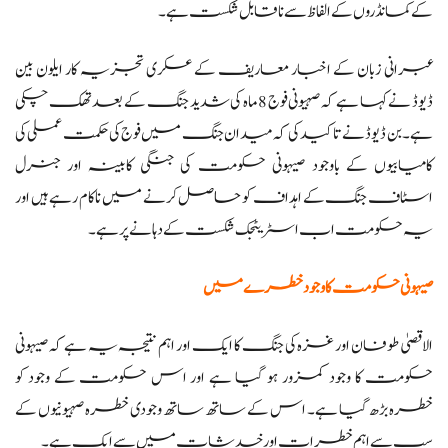
کے کمانڈروں کے الفاظ سے ناقابل شکست ہے۔
عبرانی زبان کے اخبار معاریف کے عسکری تجزیہ کار ایلون بین
ڈیوڈ نے کہا ہے کہ صہیونی فوج 8 ماہ کی شدید جنگ کے بعد تھک چکی
ہے۔ بن ڈیوڈ نے تاکید کی کہ میدان جنگ میں فوج کی حکمت عملی کی
کامیابیوں کے باوجود صیہونی حکومت کی جنگی کابینہ اور جنرل
اسٹاف جنگ کے اہداف کو حاصل کرنے میں ناکام رہے ہیں اور
یہ حکومت اب اسٹریٹجک شکست کے دہانے پر ہے۔
صیہونی حکومت کا وجود خطرے میں
الاقصیٰ طوفان اور غزہ کی جنگ کا ایک اور اہم نتیجہ یہ ہے کہ صیہونی
حکومت کا وجود کمزور ہو گیا ہے اور اس حکومت کے وجود کو
خطرہ بڑھ گیا ہے۔ اس کے ساتھ ساتھ وجودی خطرہ صہیونیوں کے
سب سے اہم خطرات اور خدشات میں سے ایک ہے۔