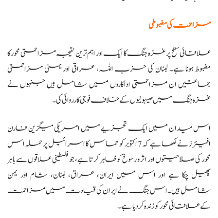
مزاحمت کی مضبوطی
علاقائی سطح پر غزہ جنگ کا ایک اور اہم ترین نتیجہ مزاحمتی محور کا
مضبوط ہونا ہے۔ لبنان کی حزب اللہ، عراقی اور یمنی مزاحمتی
جماعتیں ان مزاحمتی اداکاروں میں شامل ہیں جنہوں نے
غزہ جنگ میں صیہونیوں کے خلاف فوجی کارروائی کی۔
اس میدان میں ایک تجزیے میں امریکی میگزین فارن
افیئرز نے لکھا ہے کہ 7 اکتوبر کو حماس کا اسرائیل پر حملہ اس
محور کی صلاحیتوں اور اثر و رسوخ کو ظاہر کرتا ہے، جو فلسطینی علاقوں سے باہر
پھیل چکا ہے اور اس میں ایران، عراق، لبنان، شام اور یمن
شامل ہیں۔ اس جنگ نے ایران کی قیادت میں مزاحمت
کے علاقائی محور کو زندہ کر دیا ہے۔