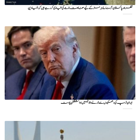
قطر اور پاکستان آبنائے ہرمز کے لیے مفاہمت نامے کی تیاری کر رہے ہیں کہ المیادین
ایران ٹرمپ کی دھمکیوں سے ڈرنے والا نہیں: واشنگٹن پوسٹ