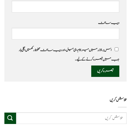
ویب‌ سائٹ
اس براؤزر میں میرا نام، ای میل، اور ویب سائٹ محفوظ رکھیں اگلی بار
جب میں تبصرہ کرنے کےلیے۔
تلاش کریں