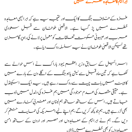
ابراہیم کا معاہدہ خطرے میں
غزہ کے خلاف جنگ کا ایک اور نتیجہ یہ ہے کہ ابراہیمی معاہدہ
خطرے میں پڑ گیا ہے۔ الاقصیٰ طوفان سے قبل سعودی
عرب اور صیہونی حکومت تعلقات کو معمول پر لانے کی راہ پر گامزن
تھے لیکن الاقصیٰ طوفان نے یہ سلسلہ روک دیا ہے۔
اسرائیل کے سابق وزیر اعظم یہود باراک نے اس حوالے سے
لکھا ہے کہ تین ماہ قبل سے نیتن یاہو جنگ کے اگلے دن کے بارے میں
کابینہ میں بات چیت سے روک رہے ہیں۔ یہ ایک اسکینڈل
ہے۔ حقیقی مقصد کی عدم موجودگی میں ہم غزہ کی دلدل میں ڈوب
جاتے ہیں۔ اس کے ساتھ ساتھ ہم لبنان اور مغربی کنارے میں
بھی لڑ رہے ہیں۔ ہم جو کچھ کریں گے، ہم اپنے لیے امریکہ کی حمایت ختم کر
دیں گے۔ ہم نے ابراہیم کے معاہدوں اور مصر اور اردن کے ساتھ امن
معاہدوں کو بھی خطرے میں ڈالا۔