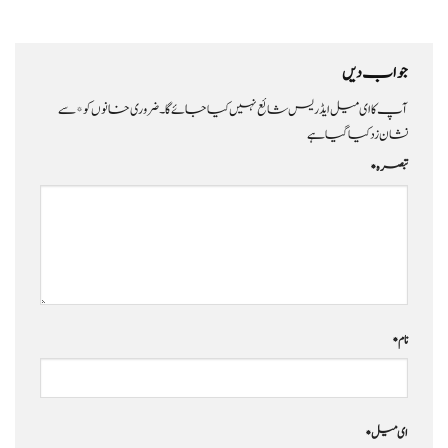
جواب دیں
آپ کا ای میل ایڈریس شائع نہیں کیا جائے گا۔
ضروری خانوں کو
*
سے
نشان زد کیا گیا ہے
تبصرہ
*
نام
*
ای میل
*