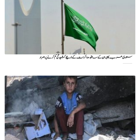
سعودی عرب کا ایران کے ساتھ مذاکرات کے ذریعے کشیدگی کم کرنے پر اصرار