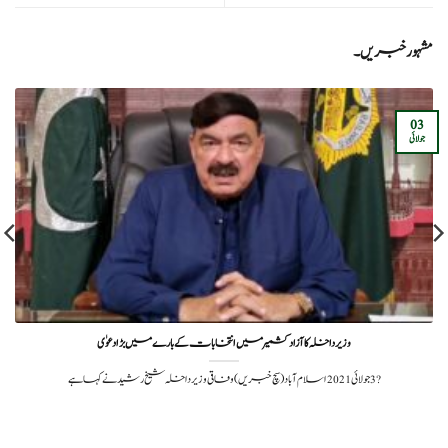
مشہور خبریں۔
03
جولائی
وزیر داخلہ کا آزاد کشمیر میں انتخابات کے بارے میں بڑا دعوٰی
?️ 3 جولائی 2021اسلام آباد (سچ خبریں) وفاقی وزیر داخلہ شیخ رشید نے کہا ہے