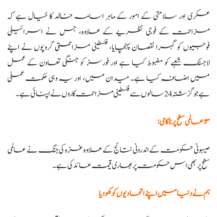
عسکری اور سلامتی کے امور کے ماہر اسامہ خالد کا خیال ہے کہ
مزاحمت کے فوجی نظریے کے علاوہ، جس نے اسرائیلی
فوجیوں کو گہرا نقصان پہنچایا، فلسطینی مزاحمتی گروپوں نے اپنے
لاجسٹک شعبے کو مضبوط کیا ہے اور فورسز کو جنگی تعاون کے عمل
میں اضافہ کیا ہے۔ میدان میں، اور یہ وہی حکمت عملی
ہے جو گزشتہ 24 سالوں سے فلسطینی مزاحمت کاروں نے اپنائی ہے۔
۳: عالمی سطح پر ناکامی:
صیہونی حکومت کے اندرونی نتائج کے علاوہ غزہ کی جنگ نے عالمی
سطح پر بھی اس حکومت پر بھاری قیمت عائد کی ہے۔
ہم نے دنیا میں اپنے اتحادیوں کو کھو دیا