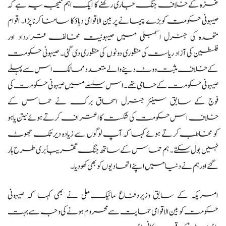
غزہ کے خلاف جنگ جاری رکھنے کا ایک اہم نتیجہ یہ ہے کہ
صیہونی حکومت کو بڑے پیمانے پر بین الاقوامی دباؤ کا سامنا کرنا پڑا۔ اقوام
متحدہ کی جنرل اسمبلی میں صیہونیت مخالف قرارداد اور
فلسطین کی آزاد ریاست کی منظوری دونوں کی منظوری دی گئی۔ صیہونی حکومت
کے خلاف مثبت ووٹ دینے والے متعدد ممالک اس سے پہلے
صیہونی حکومت کے حامی تھے۔ اس سلسلے میں صیہونی حکومت کی
فوج کے سابق سینئر جنرل اسحاق برک نے حماس کے
خلاف اس حکومت کی شکست کا اعتراف کرتے ہوئے نیتن یاہو
کو مخاطب کرتے ہوئے کہا کہ آپ لوگوں سے زیادہ دیر تک جھوٹ
نہیں بول سکتے۔ ہم حماس کے ساتھ جنگ تقریباً بری طرح ہار
گئے اور ہم نے دنیا میں اپنے اتحادیوں کو بھی کھو دیا۔
امریکہ کے سابق وزیردفاع مائیک ملی نے بھی کہا کہ صیہونی
حکومت کو بین الاقوامی حمایت سے محروم ہونے کی وجہ سے بہت