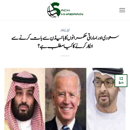
Ski
t
conten
آج کے کالمز
سعودی اور اماراتی حکمرانوں کا بائیڈن سے بات کرنے سے
انکار کرنے کا کیا مطلب ہے؟
12
مارچ