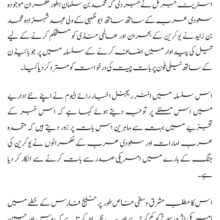
اسٹریٹ جرنل نے خبر دی کہ محمد بن سلمان بطور حکمران موجودہ
سعودی عرب کے ساتھ ساتھ ابوظہبی کے ولی عہد شہزادہ محمد
بن زاید نے
یوکرین
کے بحران اور عالمی منڈی کو مستحکم کرنے کے لیے
تیل کی پیداوار میں اضافہ کرنے کے سلسلہ میں پر جو بائیڈن
کے ساتھ ٹیلی فون پر بات چیت کی درخواست کو مسترد کر دیا کیا۔
اس سلسلہ میں انٹر ریجنل اخبار رائے الیوم نے اپنے نئے اداریے
میں اس مسئلے پر توجہ دیتے ہوئے کہا ہے کہ اس خبر کے
تجزیے میں بہت سے ماہرین اس بات پر زور دیتے ہیں کہ متحدہ
عرب امارات اور سعودی عرب کے حکمرانوں نے یوکرین کی
جنگ کے بارے میں امریکی صدر سے بات کرنے سے انکار کر دیا
ہے۔
اس کا مطلب مشرق وسطیٰ خاص طور پر خلیج فارس کے خطے میں
امریکی اثر و رسوخ کو کم کرنا ہے اور یہ ظاہر کرتا ہے کہ روس اور چین