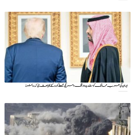
ایران کی عرب ممالک کو شدید وارننگ، امریکی حملے کو روکنے کا باعث بنی کہ روئٹرز