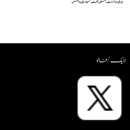
ایرانی مذاکرات میں سخت گیر ہیں: وینس
لایک / فالو