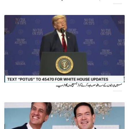
میں ایرانیوں کے ساتھ معاہدہ کرنے کو ترجیح دوں گا : ٹرمپ