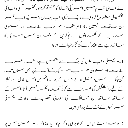
نے عالمی نظام میں امریکی تسلط کو ختم کرنا اور کثیر قطبی دنیا کی
تشکیل شروع کر دی ہے، ایک ایسی دنیا جہاں امریکہ اب نمبر
ون طاقت نہیں رہا،تاہم متحدہ عرب امارات اور سعودی
عرب کے حکمرانوں نے یوکرین کے بحران میں امریکہ کا
ساتھ دینے سے انکار کرنے کی کئی وجوہات ہیں:
1۔- پہلی وجہ یمن کی جنگ سے متعلق ہے، متحدہ عرب
امارات اور سعودی عرب امریکہ کے اکسانے پر یمن میں تباہ
کن جنگ میں داخل ہوئے جس کے بعد انھیں اس دلدل سے نکلنے
کے لیے واشنگٹن کی طرف سے کوئی تعاون نظر نہیں آتا، اس کے
ساتھ ساتھ ان ممالک کی اندرونی تنصیبات ہمیشہ یمنی
میزائلوں کے نشانے پر رہتی ہیں۔
2۔دوسرا مسئلہ ایران کے جوہری پروگرام اور ویانا مذاکرات میں اس پر