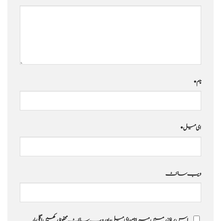
نام
*
ای میل
*
ویب‌ سائٹ
اس براؤزر میں میرا نام، ای میل، اور ویب سائٹ محفوظ رکھیں اگلی بار