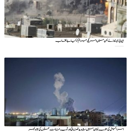
این بی سی نیوز نے یمن میں امریکی جرائم کو کیا بے نقاب
اسرائیل کی جنوب لبنان میں شدید فضائی اور توپ خانہ حملوں کی تازہ لہر