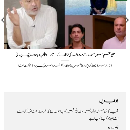
’جمع تقسیم‘ میں مسجد کے مناظر کی شوٹنگ کرتے ہوئے ہچکچا رہا تھا، دیپک پروانی
?️ 17 نومبر 2025کراچی: (سچ خبریں) اداکار و فیشن ڈیزائنر دیپک پروانی کا کہنا تھا
جواب دیں
آپ کا ای میل ایڈریس شائع نہیں کیا جائے گا۔
ضروری خانوں کو
*
سے
نشان زد کیا گیا ہے
تبصرہ
*