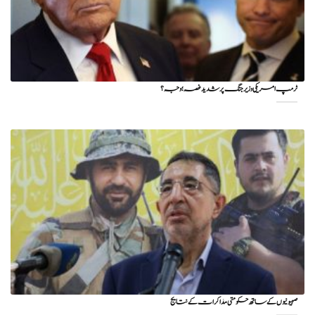
ٹرمپ امریکی وزیر جنگ پر شدید غصہ؛ وجہ ؟
صہیونیوں کے ساتھ حکومتی مذاکرات کے نتایج