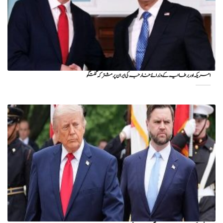
امریکہ اور برطانیہ کے وزرائے خارجہ کی ایران پر مشترکہ گفتگو