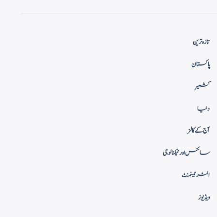
تازہ ترین
پاکستان
کشمیر
دنیا
آج کے کالمز
سائنس اور ٹیکنالوجی
انٹرٹینمنٹ
ویڈیوز