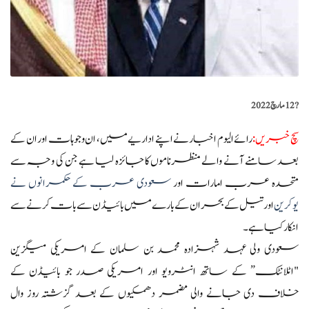
?️
12 مارچ 2022
سچ خبریں
:
رائے الیوم اخبار نےاپنے اداریے میں، ان وجوہات اور ان کے
بعد سامنے آنے والے منظرناموں کا جائزہ لیا ہے جن کی وجہ سے
متحدہ عرب امارات اور
سعودی عرب کے حکمرانوں نے
یوکرین
اور تیل کے بحران کے بارے میں بائیڈن سے بات کرنے سے
انکار کیاہے۔
سعودی ولی عہد شہزادہ محمد بن سلمان کے امریکی میگزین
"اٹلانٹک” کے ساتھ انٹرویو اور امریکی صدر جو بائیڈن کے
خلاف دی جانے والی مضمر دھمکیوں کے بعد گزشتہ روز وال