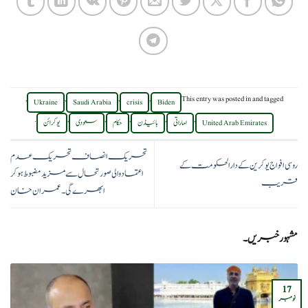
,
,
,
,
This entry was posted in
and tagged
Ukraine
Saudi Arabia
crisis
Biden
.
,
,
,
,
,
United Arab Emirates
اماراتی
بائیڈن
حکام
سعودی
یوکرائن
تحریک انصاف تحریک عدم
روسی افواج یوکرین کے دارالحکومت کے
اعتماد والی صورتحال سے مزید مضبوط ہوکر
قریب
ابھرے گی۔عمران خان
مشہور خبریں۔
17
نومبر