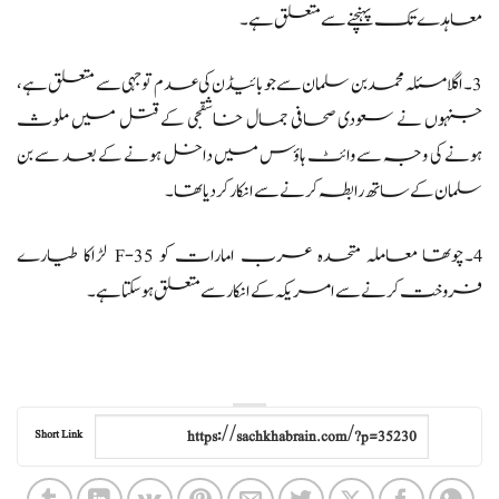
معاہدے تک پہنچنے سے متعلق ہے۔
3۔اگلا مسئلہ محمد بن سلمان سے جو بائیڈن کی عدم توجہی سے متعلق ہے،
جنہوں نے سعودی صحافی جمال خاشقجی کے قتل میں ملوث
ہونے کی وجہ سے وائٹ ہاؤس میں داخل ہونے کے بعد سے بن
سلمان کے ساتھ رابطہ کرنے سے انکار کر دیا تھا۔
4۔چوتھا معاملہ متحدہ عرب امارات کو F-35 لڑاکا طیارے
فروخت کرنے سے امریکہ کے انکار سے متعلق ہو سکتا ہے۔
Short Link