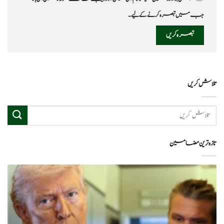
جب میں تبصرہ کرنے کےلیے۔
تلاش کریں
تازہ ترین مضامین