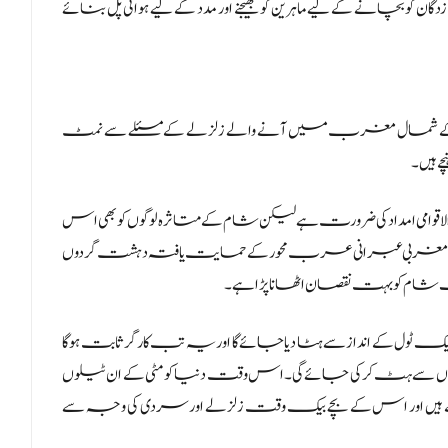
چانے کے لیے ماہرین کو بھیجنے اور مدد کے لیے ہوائی پل بنائے
کے شمال مغرب میں آنے والے زلزلے کے مسئلے سے نمٹ
 ہیں۔
قوامی امداد کی ضرورت ہے لیکن شام کے متاثرہ لوگوں کو بھی اس
 ہے۔ اس جنگ زدہ ملک کے عوام 12 سال سے مغربی عبرانی عرب محور کے حمایت یافتہ دہشت گردوں
ام کو بہت نقصان اٹھانا پڑا ہے۔
یک ٹول کے انداز سے ہٹا دیا جائے گا اور یہ تب کارگر ثابت ہو گا
ادلوں سے ہٹ کر کی جائے گی۔ اس وقت دنیا کو مٹی کے ان ٹیلوں
بیٹھے ہیں اور اس کے بچے بیک وقت زلزلے اور سردی کی وجہ سے