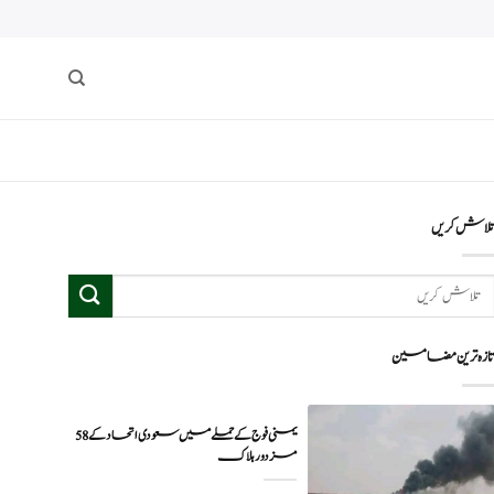
لاش کریں
ازہ ترین مضامین
یمنی فوج کے حملے میں سعودی اتحاد کے 58
مزدور ہلاک