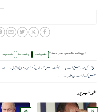
,
,
This entry was posted in
and tagged
magnitude
increasing
earthquake
کل جماعتی حریت کانفرنس آزاد جموں وکشمیر شاخ کا مقبول بٹ اور
افضل گورو کو خراج عقیدت
مشہور خبریں۔
28
07