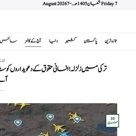
Friday 7 شعبان 1405 هـ - 7 August 2026
Ski
t
conten
تازہ ترین
پاکستان
کشمیر
دنیا
آج کے کالمز
سائنس اور 
آج کے
ترکی میں زلزلہ؛ انسانی حقوق کے دعویداروں 
آت
10
فروری