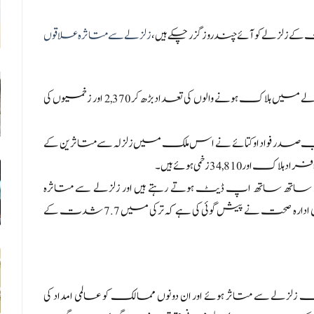
زلزلے سے متاثرہ علاقوں
الجزیرہ نے بدھ 19 فروری کی صبح اعلان کیا کہ شام کے زلزلے میں ہلاک ہونے والوں کی تعداد بڑھ کر 2,370 اور زخمیوں کی
 صدر فواد اوکتائے نے اس ملک میں زلزلہ سے متاثرین کے
ے ساتھ ساتھ اپ ڈیٹ ہوتے رہتے ہیں اور زلزلے سے متاثرہ
علاقوں سے ملبہ ہٹانے کے کام میں تیزی کے ساتھ عالمی ادارہ صحت نے پیش گوئی کی ہے کہ ترکی میں 7.7 شدت کے
زلزلے سے متاثر ہوئے اور ان دونوں ممالک کو عالمی امداد کی