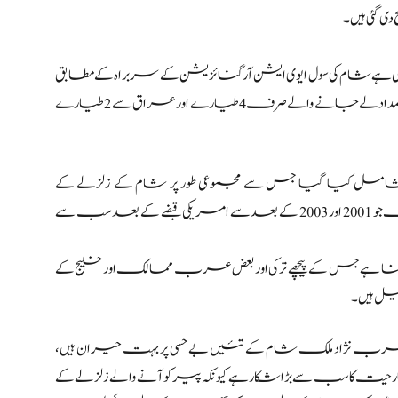
 گئی ہیں۔
 ترکی پہنچ چکی ہے شام کی سول ایوی ایشن آرگنائزیشن کے سربراہ کے مطابق
ایران، متحدہ عرب امارات، روس اور بھارت سے انسانی امداد لے جانے والے صرف 4 طیارے اور عراق سے 2 طیارے
مل کیا گیا جس سے مجموعی طور پر شام کے زلزلے کے
متاثرین کی امداد کی تعداد 6 ممالک تک پہنچ گئی ہے۔ دو ممالک جو 2001 اور 2003 کے بعد سے امریکی قبضے کے بعد سب سے
ا ہے جس کے پیچھے ترکی اور بعض عرب ممالک اور خلیج کے
ل ہیں۔
رب نژاد ملک شام کے تئیں بے حسی پر بہت حیران ہیں،
حیت کا سب سے بڑا شکار ہے کیونکہ پیر کو آنے والے زلزلے کے