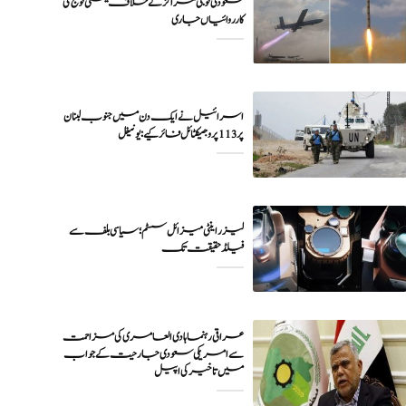
سعودی فوجی مراکز کے خلاف یمنی فوج کی
اسرائیل نے ایک دن میں جنوب لبنان
پر 113 پروجیکٹائل فائر کیے: یونیفل
لیزر اینٹی میزائل سسٹم؛ سیاسی بلف سے
فیلڈ حقیقت تک
عراقی رہنما ہادی العامری کی مزاحمت
سے امریکی سعودی جارحیت کے جواب
میں تاخیر کی اپیل