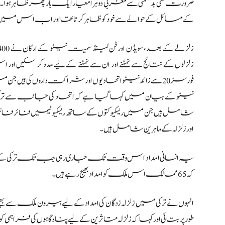
ضرورت تھی بدقسمتی سے مغربی دوہرا معیار ایک بار پھر ظاہر ہوا۔ 
کے مسائل کے حوالے سے خود کو ظاہر کرتا تھا اور اب اس میں زلزل
زلزلوں کے نتائج سے نمٹنے اور ان سے نمٹنے کے لیے مدد کر سکیں 
فورسز 20 سے زائد نیٹو اتحادیوں اور شراکت داروں کی ہیں جن میں فن لینڈ اور سویڈن شامل ہیں۔
نیٹو کے بیان میں کہا گیا ہے کہ اتحاد کی جانب سے ترکی 
شامل ہیں جن میں ریسکیو کتوں کے ساتھ ریسکیو ٹیمیں فائر 
اور زلزلہ کے ماہرین شامل ہیں۔
یہ انسانی امداد اس وقت تک جاری رہی جب تک ترکی کے ا
کہ 65 ممالک اس ملک کو امداد بھیج رہے ہیں۔