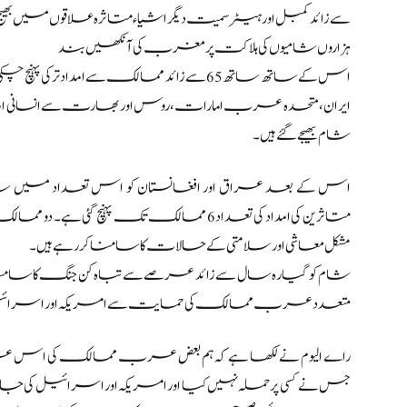
سے زائد کمبل اور ہیٹر سمیت دیگر اشیاء متاثرہ علاقوں میں بھیج دی
ہزاروں شامیوں کی ہلاکت پر مغرب کی آنکھیں بند
اس کے ساتھ ساتھ 65 سے زائد ممالک سے امداد
شام بھیجے گئے ہیں۔
اس کے بعد عراق اور افغانستان کو اس تعداد میں شا
مشکل معاشی اور سلامتی کے حالات کا سامنا کر رہے ہیں۔
شام کو گیارہ سال سے زائد عرصے سے تباہ کن جنگ کا سامن
متعدد عرب ممالک کی حمایت سے امریکہ اور اسرائی
راے الیوم نے لکھا ہے کہ ہم بعض عرب ممالک کی اس ع
جس نے کسی پر حملہ نہیں کیا اور امریکہ اور اسرائیل کی جار