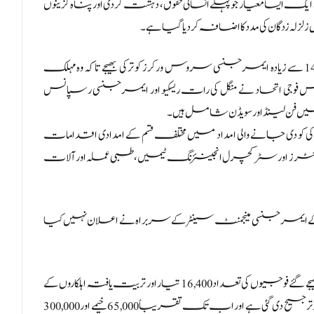
ایک ایسا معیار جو پہلے انسانی حقوق، دہشت گردی اور پناہ گزینوں
ہ زدگان کی مدد کا اضافہ کر دیا گیا ہے۔
زلزلے کے بعد، سویڈن اور فن لینڈ سمیت نیٹو کے ارکان نے 1400 سے زیادہ ایمرجنسی سروس ورکرز کو ترکی بھیجے تاکہ وہ مہلک
اور اس فوجی اتحاد نے منگل کی رات ریسکیو اور ایمرجنسی رسپانس
کو دی جانے والی امداد میں مختلف قسم کے امدادی اقدامات
فائٹرز اور سٹرکچرل انجینئرنگ ٹیمیں، طبی عملہ اور آلات
یمرجنسی مینجمنٹ سینٹر کے سربراہ نے اعلان نہیں کیا
انہوں نے ترکی میں زلزلہ زدگان کی امداد کے لیے بیرون ملک سے بھیجے گئے فوجیوں کی تعداد 16,400 تیار اور تربیت یافتہ اہلکاروں کے
طور پر بتائی اور کہا کہ زلزلہ متاثرین کے لیے پناہ گاہوں کی فراہمی کو ترجیح دی گئی ہے اور اب تک تقریباً 65,000 خیمے اور 300,000