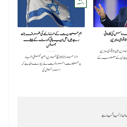
اکتوبر
دسمبر
وس کی کاروائی
ہم جمہوریت کے خاتمے کی طرف بڑھ
ع
وامی ماہرین
رہے ہیں: تل ابیب ہائی کورٹ کے چیف
جسٹس
روری 2022سچ خبریں:بین الاقوامی ماہرین
?️ 7 دسمبر 2025سچ خبریں: صہیونیستی اخبار
ین پیوٹن کے مغرب کے
یدعیوت احرونوت نے رپورٹ دی ہے کہ
اسرائیل کی
ن زد کیا گیا ہے