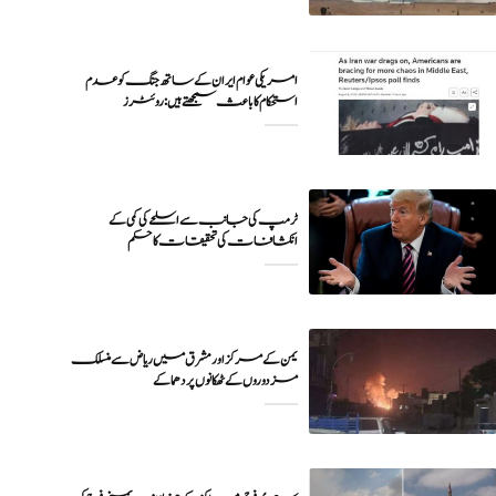
امریکی عوام ایران کے ساتھ جنگ کو عدم
ٹرمپ کی جانب سے اسلحے کی کمی کے
انکشافات کی تحقیقات کا حکم
یمن کے مرکز اور مشرق میں ریاض سے منسلک
مزدوروں کے ٹھکانوں پر دھماکے