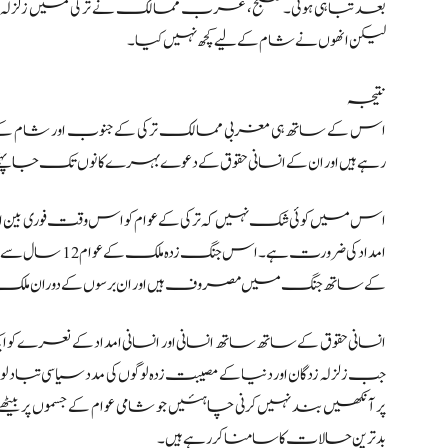
بعد تباہی ہوئی۔ صبح، عرب ممالک نے ترکی میں زلزلہ زدگان کو ب
لیکن انھوں نے شام کے لیے کچھ نہیں کیا۔
نتیجہ
اس کے ساتھ ہی مغربی ممالک ترکی کے جنوب اور شام 
رہے ہیں اور ان کے انسانی حقوق کے دعوے بہرے کانوں تک جا پہنچے
اس میں کوئی شک نہیں کہ ترکی کے عوام کو اس وقت فوری بین الا
امداد کی ضرورت
کے ساتھ جنگ میں مصروف ہیں اور ان برسوں کے دوران ملک ش
انسانی حقوق کے ساتھ ساتھ انسانی اور انسانی امداد کے نعرے کو ا
جب زلزلہ زدگان اور دنیا کے مصیبت زدہ لوگوں کی مدد سیاسی تب
پر آنکھیں بند نہیں کرنی چاہئیں جو شامی عوام کے جسموں پر 
بدترین حالات کا سامنا کر رہے ہیں۔