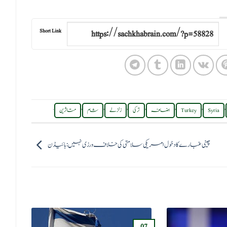
Short Link
.
,
,
,
,
,
,
,
Syria
Turkey
اضافہ
ترکی
زلزلے
شام
متاثرین
چینی غبارے کا دخول امریکی سلامتی کی خلاف ورزی نہیں: بائیڈن
15
07