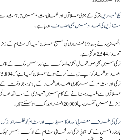
?️
10 فروری 2023
سچ خبریں
:ترکی کے جنوبی علاقوں اور شمالی شام میں 7.7 شدت کے زلزلے کو آئے چند روز گزر چکے ہیں،
متاثرین کی تعداد میں بھی اضافہ
ہو رہا ہے۔
تعداد 2,544 ہو گئی ہے۔
ترکی میں بھی صورتحال تشویشناک ہے اور اس ملک کے نائب
اعدادوشمار کو اپ ڈیٹ کرتے ہوئے اعلان کیا ہے کہ 5,894 افراد ہلاک اور 34,810 زخمی ہوئے ہیں۔
ترکی اور شام کے سرکاری اعدادوشمار کے باوجود، جو وقت ک
زلزلے میں تقریباً 20,000 افراد ہلاک ہو سکتے ہیں۔
ترکی کی طرف مغربی امداد کا سیلاب اور شام کو نظر انداز کرنا
باوجود اس کے کہ جنوبی ترکی اور شمالی شام کے لوگ اس مہلک 