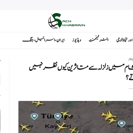
ٹیکنالوجی
انٹرٹینمنٹ
ویڈیوز
ایران ، اسرائیل ، جنگ
 کالمز
ت
کو شام میں زلزلہ سے متاثرین کیوں نظر نہیں
ے؟
ت