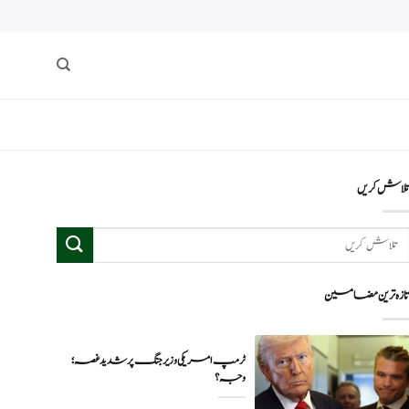
لاش کریں
ازہ ترین مضامین
ٹرمپ امریکی وزیر جنگ پر شدید غصہ؛
وجہ ؟