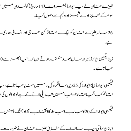
علیزے خان نے یہ ایوارڈ جمعرات (14 مارچ) کو لندن میں منعقدہ ایک تقریب میں برطانوی بادشاہ
سوم
کے صحابزادے شہزادہ ولیم سے وصول کیا۔
26 سالہ علیزے خان کو ایک متاثر کن سماجی اور انسانی ہمدری کے
ہے۔
جاتا ہے۔
لیگیسی ایوارڈ ڈیانا ایوارڈ کی 25 ویں سالگرہ کی یاد میں
قائم کیا گیا تھا، جو دنیا میں تبدیلی لانے کے لیے نوجوانوں کی 
لیگیسی ایوارڈ کے 20 کامیاب امیدوار کا انتخاب آزاد ججنگ پینل نے کیا، جس کی قیادت بیرونس ڈورین لارنس نے کی تھی۔
ڈیانا ایوارڈ کی ویب سائٹ کے مطابق علیزے خان نے ضرورت مندو