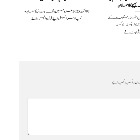
یجنے کا اعلان
?️ 9 اکتوبر 2025غزہ میں جنگ بندی کا معاہدہ،
ی 2025سچ خبریں:غزہ حکومت کے
کیا اسرائیل اپنے فوجی واپس بلائے
 ڈائریکٹر ڈاکٹر
وابتہ نے
ن زد کیا گیا ہے