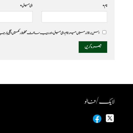
نام
*
ای میل
*
اس براؤزر میں میرا نام، ای میل، اور ویب سائٹ محفوظ رکھیں اگلی بار
لایک / فالو