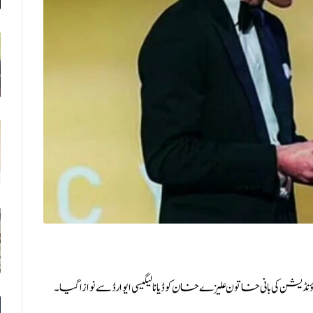
شن کی بانی خاتون علیزے خان کو ڈیانا لیگیسی ایوارڈ سے نوازا گیا۔