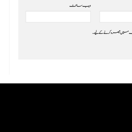
ویب‌ سائٹ
 جب میں تبصرہ کرنے کےلیے۔