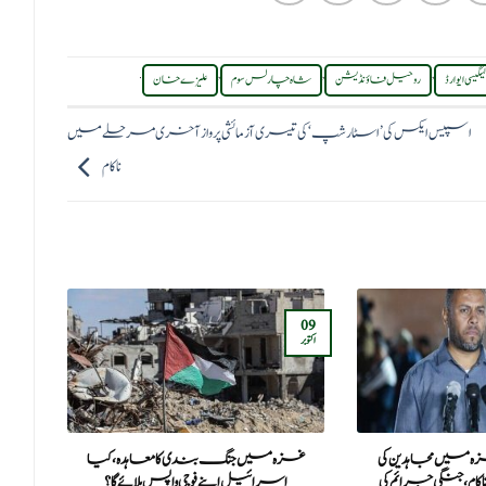
.
,
,
,
 لیگیسی ایوارڈ
روحیل فاؤنڈیشن
شاہ چارلس سوم
علیزے خان
اسپیس ایکس کی ’اسٹارشپ‘ کی تیسری آزمائشی پرواز آخری مرحلے میں
ناکام
30
09
اکتوبر
اپریل
 میں مجاہدین کی
غزہ میں جنگ بندی کا معاہدہ، کیا
انتخ
م، جنگی جرائم کی
اسرائیل اپنے فوجی واپس بلائے گا؟