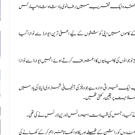
شاہ چارلس
 کاموں میں اپنی کوششوں کے لیے اعلیٰ ترین ایوارڈ سے نوازا گیا
ڈیانا لیگیسی ایوارڈز ہر دو سال بعد منعقد ہوتے ہیں اور دنیا بھر سے 20 نوجوانوں کی کامیابیوں کا اعتراف کرتے ہوئے انہیں ایوارڈ سے نوازا
 منایا جاتا ہے، یہ ایک خیراتی ادارہ ہے جو ویلز کی آنجہانی شہزادی ڈیانا کی یاد میں
صلاحیت پر یقین رکھتی تھیں۔
ں کو راشن کے تھیلے اور پکا ہوا کھانا فراہم کر کے کھانے کی