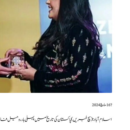
?️
16 مارچ 2024
اسلام آباد: (
سچ خبریں
) پاکستان کی تاریخ میں پہلی بار روحیل فاؤنڈی