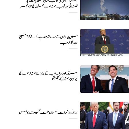
اسرائیل کی جنوب لبنان میں شدید
فضائی اور توپ خانہ حملوں کی تازہ لہر
میں ایرانیوں کے ساتھ معاہدہ کرنے کو ترجیح
دوں گا : ٹرمپ
امریکہ اور برطانیہ کے وزرائے خارجہ کی
ایران پر مشترکہ گفتگو
ایرانی مذاکرات میں سخت گیر ہیں: وینس