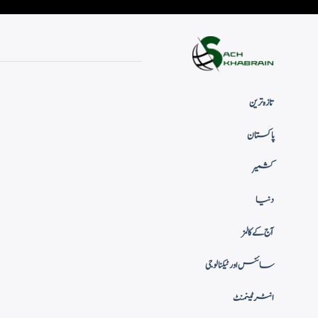
تازہ ترین
پاکستان
کشمیر
دنیا
آج کے کالمز
سائنس اور ٹیکنالوجی
انٹرٹینمنٹ