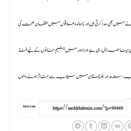
ے میں بھی مدد کرتی ہیں اور پسماندہ علاقوں میں حفظان صحت کی
 اپنا حصہ ڈال رہی ہے اور لاہور میں یتیم خانوں کے لیے فنڈ
 پنجاب، سندھ اور بلوچستان میں سیلاب سے متاثر ہونے والوں
Short Link