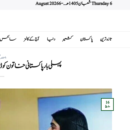
Thursday 6 شعبان 1405 هـ - 6 August 2026
Ski
t
conten
تازہ ترین
پاکستان
کشمیر
دنیا
آج کے کالمز
سائنس اور 
انٹرٹ
پہلی بار پاکستانی خاتون کو ڈیان
16
مارچ