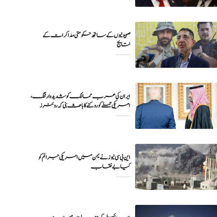
صہیونیوں کے ساتھ حکومتی مذاکرات کے
نتایج
ایران کی عرب ممالک کو شدید وارننگ،
امریکی حملے کو روکنے کا باعث بنی کہ روئٹرز
این بی سی نیوز نے یمن میں امریکی جرائم کو