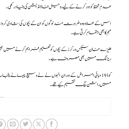
عدم تحفظ کو دور کرنے کے لیے روحیل فاؤنڈیشن کی بنیاد رکھی۔
اس کے علاوہ وہ ضرورت مند لوگوں کو ان کے بچوں کی شادی کروان
مہم کا بھی اہتمام کرتی ہے۔
علیزے خان سیکس ورکرز کے بچوں کو تعلیم فراہم کرنے میں بھی
ریزنگ میں بھی مصروف ہے۔
کوڈ 19 وبائی امراض کے دوران انہوں نے نے وسیع پیمانے
میں راشن بیگ تقسیم کیے تھے۔