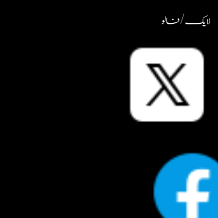
لایک / فالو