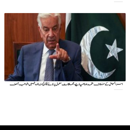
اسرائیل کے خلاف متحد ہونا چاہیے، تعلقات معمول پر لانے کا کوئی فائدہ نہیں: خواجہ آصف