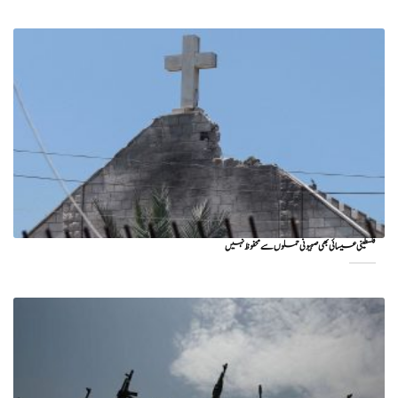
فلسطینی عیسائی بھی صہیونی حملوں سے محفوظ نہیں