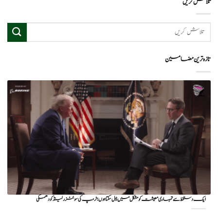
تلاش کریں
تازہ ترین مضامین
ایک دستخط سے تمہاری معیشت کو مشکل میں ڈال سکتا ہوں؛ ٹرمپ کی سوئٹزرلینڈ کو دھمکی