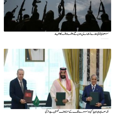
سعودی فوجی ہمارے نشانے پر ہوں گے؛ انصاراللہ کا انتباہ
مکہ معاہدہ ایران یا کسی دوسرے ملک کے خلاف نہیں ہے: ترکی