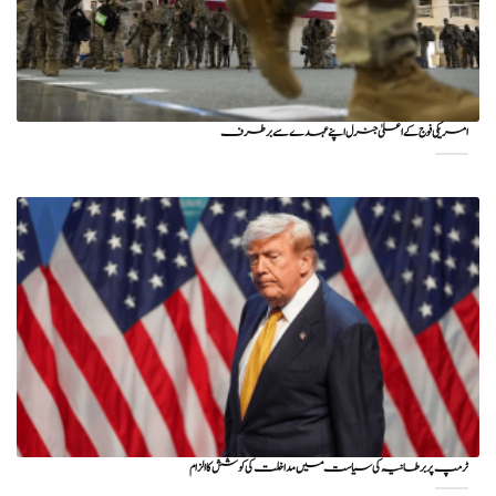
امریکی فوج کے اعلیٰ جنرل اپنے عہدے سے برطرف
ٹرمپ پر برطانیہ کی سیاست میں مداخلت کی کوشش کا الزام