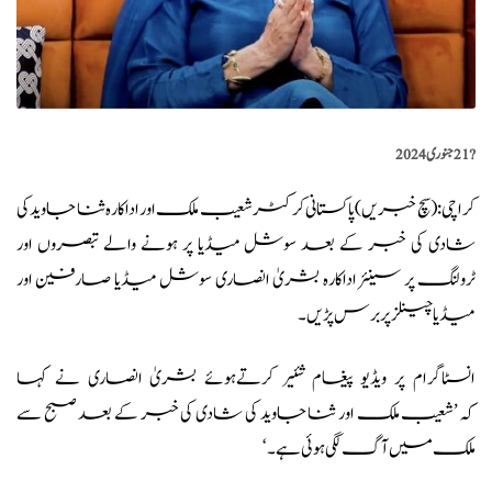
?️
21 جنوری 2024
کراچی: (
سچ خبریں
) پاکستانی کرکٹر شعیب ملک اور اداکارہ ثنا جاوید کی
شادی کی خبر کے بعد سوشل میڈیا پر ہونے والے تبصروں اور
ٹرولنگ پر سینئر اداکارہ بشریٰ انصاری سوشل میڈیا صارفین اور
میڈیا چینلز پر برس پڑیں۔
انسٹاگرام پر ویڈیو پیغام شئیر کرتےہوئے بشریٰ انصاری نے کہا
کہ
’شعیب ملک اور ثنا جاوی
د کی شادی کی خبر کے بعد صبح سے
ملک میں آگ لگی ہوئی ہے۔‘