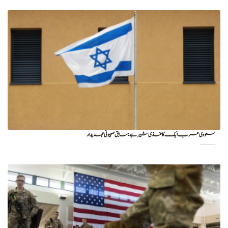
سعودی عرب ایک کاغذی شیر ہے: سابق صہیونی عہدیدار