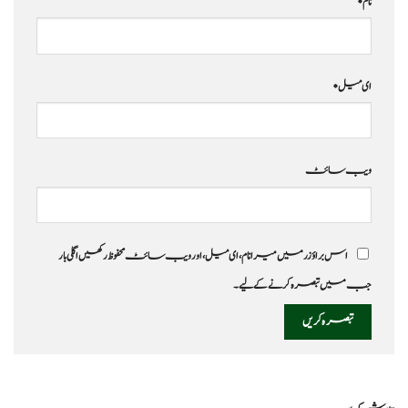
نام
*
ای میل
*
ویب‌ سائٹ
اس براؤزر میں میرا نام، ای میل، اور ویب سائٹ محفوظ رکھیں اگلی بار
جب میں تبصرہ کرنے کےلیے۔