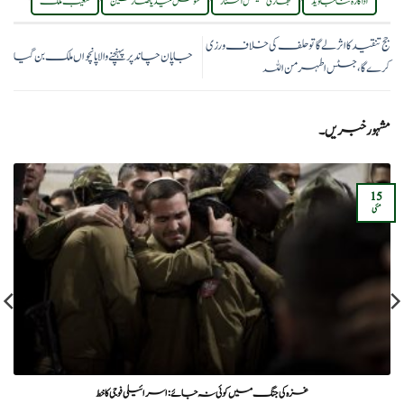
اداکارہ ثنا جاوید
بھارتی ٹینس اسٹار
سوشل میڈیا صارفین
شعیب ملک
جج تنقید کا اثر لے گا تو حلف کی خلاف ورزی
جاپان چاند پر پہنچنے والا پانچواں ملک بن گیا
کرے گا، جسٹس اطہرمن اللہ
مشہور خبریں۔
15
مئی
غزہ کی جنگ میں کوئی نہ جائے: اسرائیلی فوجی کا خط