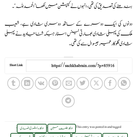
بندھنے کی تصدیق کی تھی، انہوں نے کیپشن میں لکھا ’الحمد للہ‘۔
دونوں کی ایک دوسرے کے ساتھ دوسری شادی ہے، شعیب
ملک کی پہلی شادی بھارتی ٹینس اسٹار جبکہ ثنا جاوید نے پہلی
شادی گلوکار عمیر جیسوال سے کی تھی۔
Short Link
,
,
This entry was posted in
and tagged
اداکار طلعت حسین
اداکارہ بشریٰ انصاری
.
,
,
,