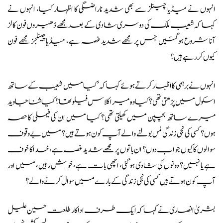
انہوں نے میڈیا چینلز سے بھی شدید ناراضگی کا اظہار کیا، انہوں نے
کہا کہ شعیب ملک کی دوسری شادی کے بعد مجھے ڈھیروں فون کالز
آنا شروع ہوگئیں جس پر مجھے شدید غصہ ہے، میڈیا چینلجز مجھے فون
کیوں کررہے ہیں؟
انہوں نے برہمی کا اظہار کرتے ہوئے کہا کہ ’کیا میں شعیب کے ساتھ
اسکول میں پڑھتی تھی؟ کیا وہ میرا کلاس فیلو تھا؟ کیا ثنا جاوید
میرے ساتھ بچپن میں کھیلتی تھی؟ کیا میں ان کی فیملی کا حصہ
ہوں؟ کسی کی نجی زندگی مٰں بولنے والے آپ کون ہوتے ہیں؟ میں بے وقوف
سوالوں کا کیوں جواب دوں؟ ان باتوں پر مجھے شدید غصہ ہے، خدا کا خوف
ہے یا نہیں؟ دونوں کی شادی ہوگئی، اچھی بات ہے، خوش رہیں، میں اور
آپ کون ہوتے ہیں کسی کی نجی زندگی کے بارے میں سوال کرنے والے؟
بشریٰ انصاری نے کہا کہ ایک طرف اداکار طلعت حسین علیل