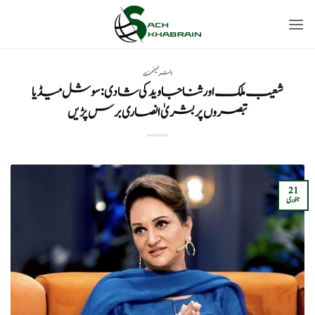
Ski
t
conten
انٹرٹینمنٹ
شعیب ملک اور ثنا جاوید کی شادی: سوشل میڈیا
تبصروں پر بشریٰ انصاری برس پڑیں
21
جنوری