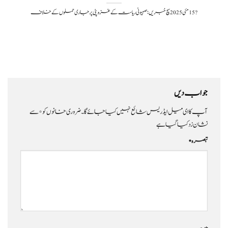
?️ 15 مئی 2025سچ خبریں: صہیونی ریاست کے غزہ پٹی پر جاری حملوں کے خلاف
جواب دیں
آپ کا ای میل ایڈریس شائع نہیں کیا جائے گا۔
ضروری خانوں کو
*
سے
نشان زد کیا گیا ہے
تبصرہ
*