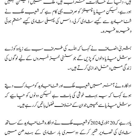
ہیں، دنیا کے حالات خراب ہیں، ملک میں الیکشن نہیں
ہورہے، لیکن میڈیا چینلز کو صرف یہی کام ہے کہ شعیب ملک نے
ثنا جاوید سے کیسے شادی کرلی، اس کی پہلی شادی کیسے ختم ہوئی
وغیرہ وغیرہ۔
بشریٰ انصاف نے کہا کہ اللہ کی طرف سب سے زیادہ کوڑے
سوشل میڈیا والوں کو پڑیں گے جو سنسنی خیز خبروں کے لیے لوگوں کی
زندگی میں دخل اندازی کرتے ہیں،۔
اداکارہ نے آخر میں شعیب ملک اور ثنا جاوید کو مبارک دیتے
ہوئے کہا کہ یہ بہت خوشی کی بات ہے لیکن دونوں کو چاہیے کہ
سوشل میڈیا سے بچیں جو ان کے خلاف فضول باتیں کررہے ہیں۔
یاد رہے کہ 20 جنوری 2024 کو شعیب ملک نے اداکارہ ثنا جاوید کے ساتھ
شادی کی تصاویر شئیر کرکے دوسری بار شادی کے بندھن میں