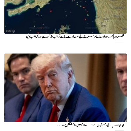
قطر اور پاکستان آبنائے ہرمز کے لیے مفاہمت نامے کی تیاری کر رہے ہیں کہ المیادین
ایران ٹرمپ کی دھمکیوں سے ڈرنے والا نہیں: واشنگٹن پوسٹ