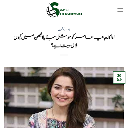
Ski
t
conten
انٹرٹینمنٹ
اداکارہ ہانیہ عامر کو سوشل میڈیا الجھن میں کیوں
ڈال دیتا ہے؟
20
مارچ