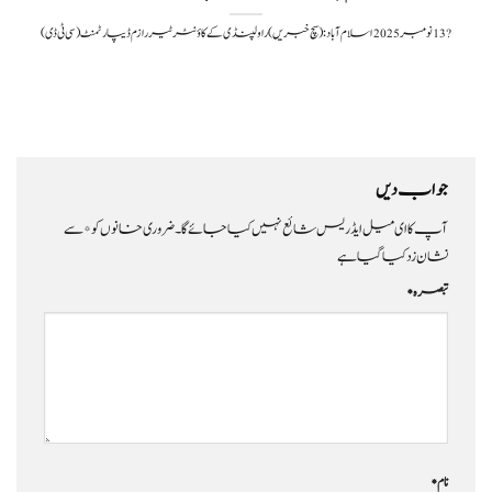
?️ 13 نومبر 2025اسلام آباد: (سچ خبریں) راولپنڈی کے کاؤنٹر ٹیررازم ڈیپارٹمنٹ (سی ٹی ڈی)
جواب دیں
آپ کا ای میل ایڈریس شائع نہیں کیا جائے گا۔
ضروری خانوں کو
*
سے
نشان زد کیا گیا ہے
تبصرہ
*
نام
*