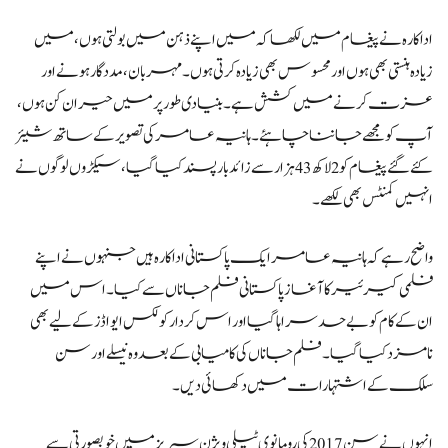
اداکارہ نے پیغام میں لکھا کہ میں اپنے ذہن میں بولتی ہوں، میں
زیادہ ہنستی بھی ہوں اور محسوس بھی زیادہ کرتی ہوں۔ مہربان، مددگار ہونے اور
عزت کرنے میں کشش ہے۔ بنیادی طور پر میں حیران کن ہوں،
آپ کو مجھے جاننا چاہئے۔ہانیہ عامر کی تصویر کے ساتھ شیئر
کئے گئے پیغام کو 2 لاکھ 43 ہزار سے زائد بار پسند کیا گیا، سیکڑوں لوگوں نے
انہیں کمنٹس بھی لکھے۔
واضح رہے کہ ہانیہ عامر ایک پاکستانی اداکارہ ہیں جنہوں نے اپنے
فلمی کیرئیر کا آغاز پاکستانی فلم جاناں سے کیا۔اس میں
ان کے کام کو بے حد سراہا گیا اور اس کردار کو لکس ایواڈز کے لیے بھی
نامزد کیا گیا۔فلم جاناں کی کامیابی کے بعد وہ نیسلے اور سن
سلک کے اشتہارات میں دکھائی دیں۔
انہوں نے سن 2017 کی رومانوی ٹیلی ویژن سیریز میں خوبصورتی سے