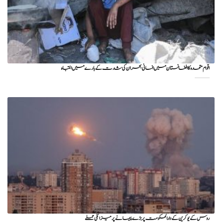
اقوام متحدہ کا افغانستان میں انسانی بحران کی شدت کے بارے میں انتباہ
روس کے یوکرین کے دارالحکومت پر بڑے پیمانے پر میزائلی حملے