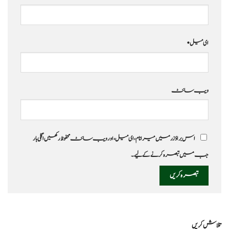
ای میل
*
ویب‌ سائٹ
اس براؤزر میں میرا نام، ای میل، اور ویب سائٹ محفوظ رکھیں اگلی بار
جب میں تبصرہ کرنے کےلیے۔
تلاش کریں