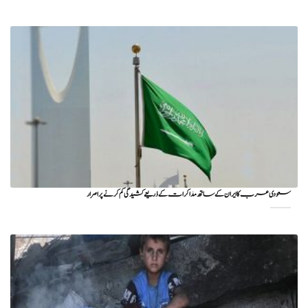
سعودی عرب کا ایران کے ساتھ مذاکرات کے ذریعے کشیدگی کم کرنے پر اصرار