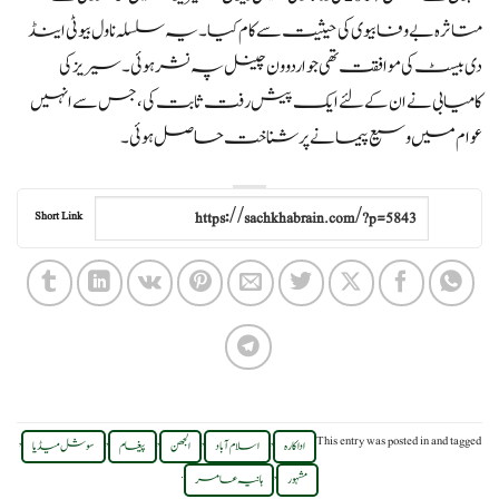
متاثرہ بے وفا بیوی کی حیثیت سے کام کیا۔ یہ سلسلہ ناول بیوٹی اینڈ
دی بیسٹ کی موافقت تھی جو اردو ون چینل پہ نشر ہوئی۔ سیریز کی
کامیابی نے ان کے لئے ایک پیش رفت ثابت کی ، جس سے انہیں
عوام میں وسیع پیمانے پر شناخت حاصل ہوئی۔
Short Link
,
,
,
,
,
This entry was posted in
and tagged
اداکارہ
اسلام آباد
الجھن
پیغام
سوشل میڈیا
.
,
مشہور
ہانیہ عامر