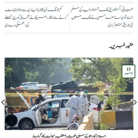
عیسائی اکثریتی ملک تنزانیہ کی مسلم
کم جونگ اُن کا جوبائیڈن سے ملاقات
خاتون سامعہ حسن نے ملک میں
کرنے سے انکار، امریکا نے شمالی کوریا پر حملے
نئی تاریخ رقم کردی
کی دھمکی دے دی
مشہور خبریں۔
13
نومبر
اسلام آباد دھماکے میں ملوث 7 مشتبہ سہولت کار گرفتار