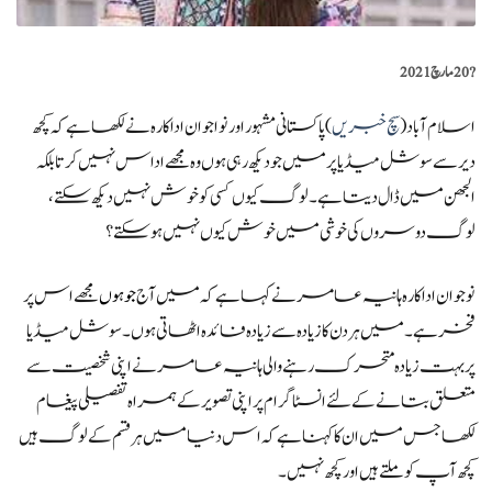
?️
20 مارچ 2021
اسلام آباد(
سچ خبریں
) پاکستانی مشہور اور نواجوان اداکارہ نے لکھا ہے کہ کچھ
دیر سے سوشل میڈیا پر میں جو دیکھ رہی ہوں وہ مجھے اداس نہیں کرتا بلکہ
الجھن میں ڈال دیتا ہے۔ لوگ کیوں کسی کو خوش نہیں دیکھ سکتے،
لوگ دوسروں کی خوشی میں خوش کیوں نہیں ہو سکتے؟
نوجوان اداکارہ ہانیہ عامر نے کہا ہے کہ میں آج
جو ہوں
مجھے اس پر
فخر ہے۔ میں ہر دن کا زیادہ سے زیادہ فائدہ اٹھاتی ہوں۔سوشل میڈیا
پر بہت زیادہ متحرک رہنے والی ہانیہ عامر نے اپنی شخصیت سے
متعلق بتانے کے لئے انسٹاگرام پر اپنی تصویر کے ہمراہ تفصیلی پیغام
لکھا جس میں ان کا کہنا ہے کہ اس دنیا میں ہر قسم کے لوگ ہیں
کچھ آپ کو ملتے ہیں اور کچھ نہیں۔