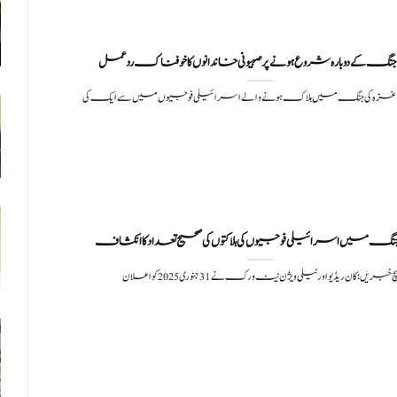
نگ کے دوبارہ شروع ہونے پر صہیونی خاندانوں کا خوفناک ردعمل
 غزہ کی جنگ میں ہلاک ہونے والے اسرائیلی فوجیوں میں سے ایک کی
گ میں اسرائیلی فوجیوں کی ہلاکتوں کی صحیح تعداد کا انکشاف
چ خبریں: کان ریڈیو اور ٹیلی ویژن نیٹ ورک نے 31 جنوری 2025 کو اعلان