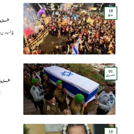
19
مارچ
غزہ ج
سچ خبریں:
01
فروری
غزہ جن
س
15