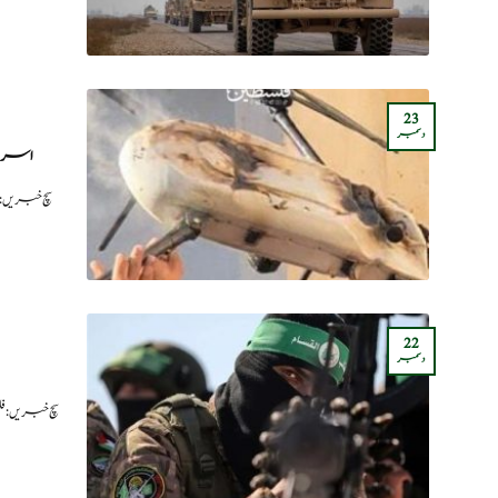
23
دسمبر
اسرائی
سچ خبریں:
22
دسمبر
سچ خبریں: 