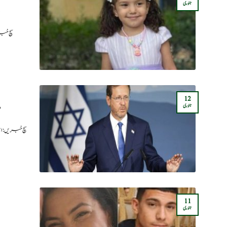
جنوری
سچ خبر
12
جنوری
غ
سچ خبریں: 
11
جنوری