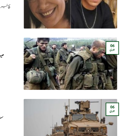
سچ خبریں: اسرائ
06
جنوری
صیہون
06
جنوری
شا