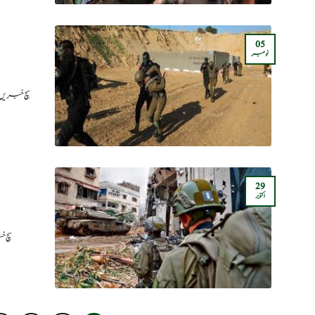
05
نومبر
سچ خبریں: اسرائیل کے 
29
اکتوبر
سچ خبریں