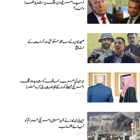
ٹرمپ امریکی وزیر جنگ پر شدید غصہ؛
وجہ ؟
صہیونیوں کے ساتھ حکومتی مذاکرات کے
نتایج
ایران کی عرب ممالک کو شدید وارننگ،
امریکی حملے کو روکنے کا باعث بنی کہ روئٹرز
این بی سی نیوز نے یمن میں امریکی جرائم کو