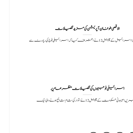
الاقصی طوفان آپریشن کی مزید تفصیلات
چینل 12 نے اعتراف کیا کہ اسرائیلی فوج کی رپورٹ سے
اسرائیلی فوجیوں کی تفصیلات منظر عام پر
: صیہونی حکومت کے چینل 12 نے اتوار کی شام شائع ہونے والی ایک