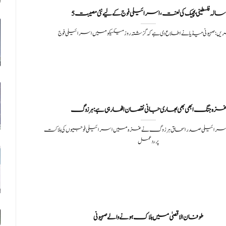
5 سالہ فلسطینی بچیک کی لعنت، اسرائیلی فوج کے لیے نئی مصیبت
یں: صہیونی میڈیا نے اطلاع دی ہے کہ گزشتہ روز میکسیکو میں اسرائیلی فوج
زہ جنگ ابھی بھی بھاری جانی نقصان اٹھا رہی ہے: ہرزوگ
اسرائیلی صدر اسحاق ہرزوگ نے ​​غزہ میں اسرائیلی فوجیوں کی ہلاکت
پر ردعمل
طوفان الاقصیٰ میں ہلاک ہونے والے صہیونی