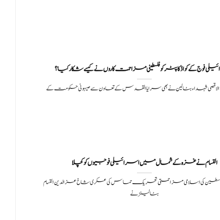
لی فوج کے کواڈ کاپٹر کو فلسطینی مزاحمت کاروں نے کیسے شکار کیا ؟
 الاقصی شہداء بٹالین نے بھی سرایا القدس کے تعاون سے صیہونی حکومت کے
القسام نے غزہ کے شمال میں اسرائیلی فوجیوں کو کچلا
فلسطین کی اسلامی مزاحمتی تحریک حماس کی عسکری شاخ عزالدین القسام
بٹالینز نے