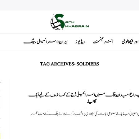
ٹیکنالوجی
انٹرٹینمنٹ
ویڈیوز
ایران ، اسرائیل ، جنگ
TAG ARCHIVES:
SOLDIERS
ت
راغ ؛ میدان جنگ میں اسرائیلی فوج کے کمانڈروں کے لیے ایک
گائیڈ
 صہیونی میڈیا نے مصنوعی ذہانت کی ٹیکنالوجی پر انحصار کرتے ہوئے جنگ کے مناظر
ت