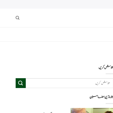
لاش کریں
ازہ ترین مضامین