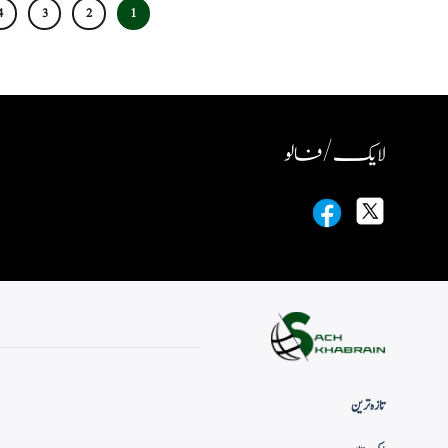
4
3
2
1
لایک / فالو
تازہ ترین