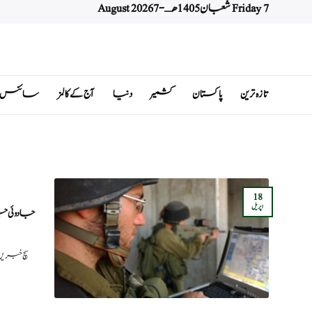
Friday 7 شعبان 1405 هـ - 7 August 2026
Ski
t
conten
تازہ ترین
پاکستان
کشمیر
دنیا
آج کے کالمز
سائنس اور 
18
اپریل
جادوئی چ
سچ خبریں: