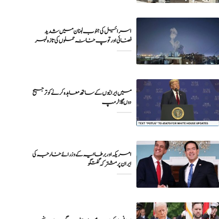
اسرائیل کی جنوب لبنان میں شدید
فضائی اور توپ خانہ حملوں کی تازہ لہر
میں ایرانیوں کے ساتھ معاہدہ کرنے کو ترجیح
دوں گا : ٹرمپ
امریکہ اور برطانیہ کے وزرائے خارجہ کی
ایران پر مشترکہ گفتگو