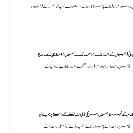
یلی فوج نے بالآخر 15 ماہ بعد اعتراف کیا کہ اس کے فوجیوں
ی فوجیوں کے خلاف 10 ممالک میں 50 شکایات درج
سچ خبریں: صیہونی ریڈیو اور ٹیلی ویژن تنظیم نے اطلاع دی ہے کہ دنیا کے
م کے شہر حسکہ میں امریکی فوجی قافلے کے راستے پر بمباری
سچ خبریں: شام کے باخبر ذرائع نے تاکید کی ہے کہ پہلی بار شام کے