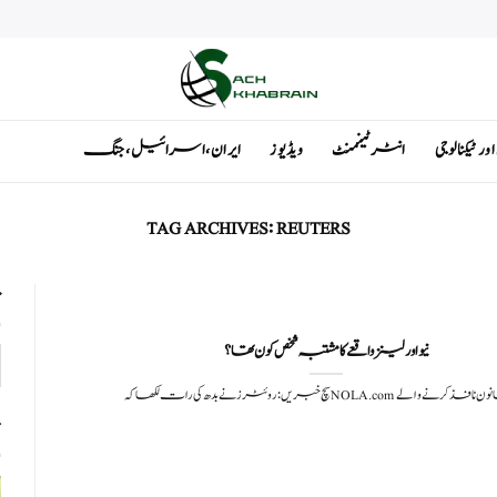
ٹیکنالوجی
انٹرٹینمنٹ
ویڈیوز
ایران ، اسرائیل ، جنگ
TAG ARCHIVES:
REUTERS
ت
نیو اورلینز واقعے کا مشتبہ شخص کون تھا ؟
نے بدھ کی رات لکھا کہ NOLA.com نے قانون نافذ کرنے والے
ت