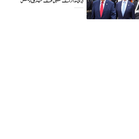
ایرانی مذاکرات میں سخت گیر ہیں: وینس