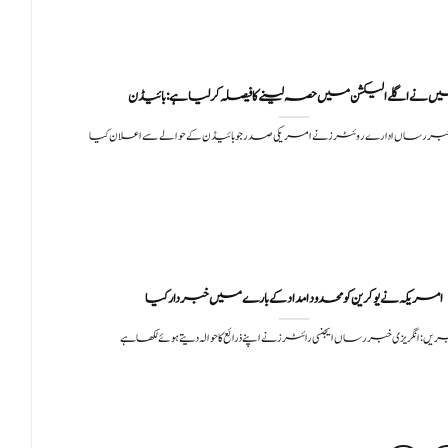
 نے اگلے الیکشن میں حصہ لینے کا فیصلہ کر لیا ہے: بائیڈن
بر رساں ادارے روئٹرز نے امریکی صدر جو بائیڈن کے حوالے سے اعلان کیا
امریکہ نے یوکرین کو محدود امداد کے بارے میں خبردار کیا
ریں:انگریزی خبر رساں ایجنسی رائٹرز نے اپنے ذرائع کا حوالہ دیتے ہوئے لکھا ہے