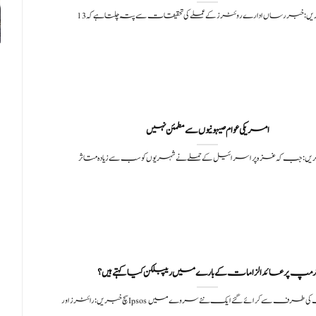
ں:خبر رساں ادارے روئٹرز کے عملے کی تحقیقات سے پتہ چلتا ہے کہ 13
امریکی عوام صیہونیوں سے مطمئن نہیں
یں:جب کہ غزہ پر اسرائیل کے حملے نے شہریوں کو سب سے زیادہ متاثر
رمپ پر عائد الزامات کے بارے میں ریپبلکن کیا کہتے ہیں؟
ز اور Ipsos انسٹی ٹیوٹ کی طرف سے کرائے گئے ایک نئے سروے میں