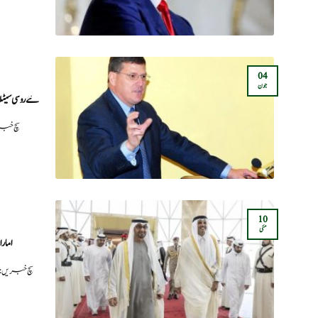
04
جون
نئے روسی سی
سچ خب
10
مئی
امارات؛
سچ خبریں: