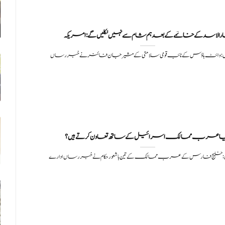
رالاسد کے خاتمے کے بعد ہم شام سے نہیں نکلیں گے: امریکہ
: وائٹ ہاؤس کے نائب قومی سلامتی کے مشیر جان فائنر نے خبر رساں
ا عرب ممالک اسرائیل کے ساتھ تعاون کرتے ہیں؟
: خلیج فارس کے عرب ممالک کے تین باشعور حکام نے خبر رساں ادارے