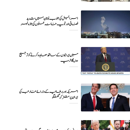
اسرائیل کی جنوب لبنان میں شدید
فضائی اور توپ خانہ حملوں کی تازہ لہر
میں ایرانیوں کے ساتھ معاہدہ کرنے کو ترجیح
دوں گا : ٹرمپ
امریکہ اور برطانیہ کے وزرائے خارجہ کی
ایران پر مشترکہ گفتگو