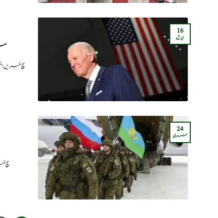
16
اپریل
میں
سچ خبریں:خ
24
فروری
سچ خب