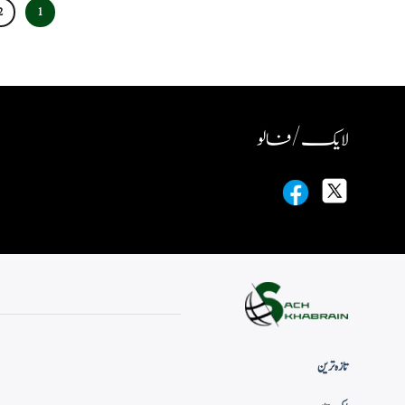
2
1
لایک / فالو
تازہ ترین