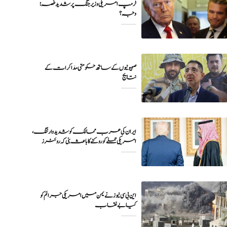
ٹرمپ امریکی وزیر جنگ پر شدید غصہ؛
وجہ ؟
صہیونیوں کے ساتھ حکومتی مذاکرات کے
نتایج
ایران کی عرب ممالک کو شدید وارننگ،
امریکی حملے کو روکنے کا باعث بنی کہ روئٹرز
این بی سی نیوز نے یمن میں امریکی جرائم کو