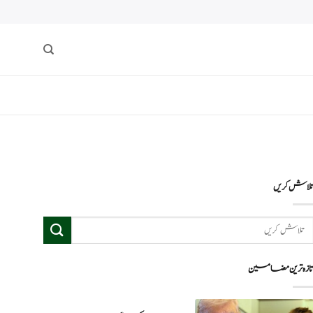
لاش کریں
ازہ ترین مضامین