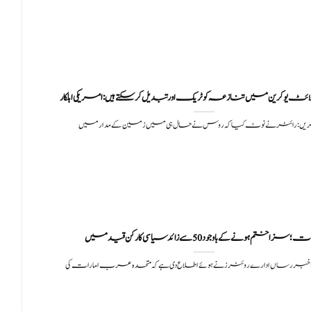
ٹلائٹ یوکرین میں تنازعہ کو ٹریک اور تبدیل کر سکتے ہیں: امریکی اہلکار
ریں:رائٹر نے نوٹ کیا کہ روس نے حال ہی میں زمین کے مدار میں
 سزا ختم ہونے کے باوجود 50 سے زائد سیاسی کارکن قید میں
خبر رساں ادارے روئٹرز نے ہوئے اطلاع دی ہے کہ متحدہ عرب امارات کی