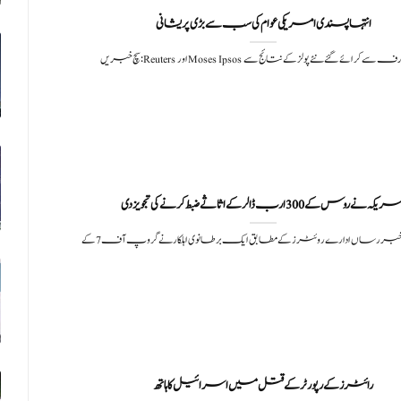
انتہا پسندی امریکی عوام کی سب سے بڑی پریشانی
Reute اور Moses Ipsos کی طرف سے کرائے گئے نئے پولز کے نتائج سے
یکہ نے روس کے 300 ارب ڈالر کے اثاثے ضبط کرنے کی تجویز دی
بر رساں ادارے روئٹرز کے مطابق ایک برطانوی اہلکار نے گروپ آف 7 کے
رائٹرز کے رپورٹر کے قتل میں اسرائیل کا ہاتھ