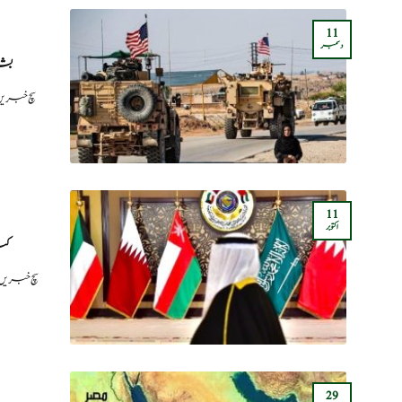
11
دسمبر
بشا
سچ خبریں
11
اکتوبر
کی
سچ خبریں
29