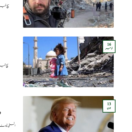
سچ خبری
16
نومبر
سچ خبر
13
جون
ٹ
سچ خبریں:رائٹر