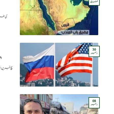
فروری
سچ خبریں:rs
30
دسمبر
امر
سچ خبریں:خ
08
دسمبر