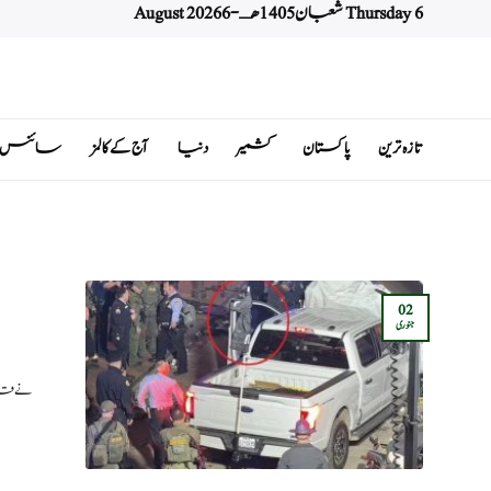
Thursday 6 شعبان 1405 هـ - 6 August 2026
Ski
t
conten
تازہ ترین
پاکستان
کشمیر
دنیا
آج کے کالمز
سائنس اور 
02
جنوری
سچ خبریں: روئٹرز 