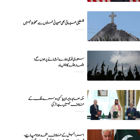
فلسطینی عیسائی بھی صہیونی حملوں سے محفوظ نہیں
سعودی فوجی ہمارے نشانے پر ہوں گے؛
انصاراللہ کا انتباہ
مکہ معاہدہ ایران یا کسی دوسرے ملک کے
خلاف نہیں ہے: ترکی
اسرائیل کے خلاف متحد ہونا چاہیے،