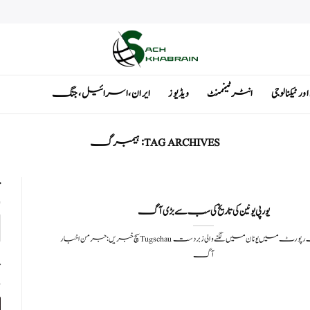
ٹیکنالوجی
انٹرٹینمنٹ
ویڈیوز
ایران ، اسرائیل ، جنگ
TAG ARCHIVES:
ہیمبرگ
ت
یورپی یونین کی تاریخ کی سب سے بڑی آگ
سچ خبریں:جرمن اخبار Tugschau نے اپنی ایک رپورٹ میں یونان میں لگنے والی زبردست
آگ
ت