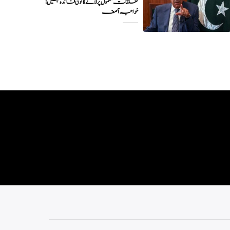
تعلقات معمول پر لانے کا کوئی فائدہ نہیں:
خواجہ آصف