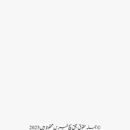
© جملہ حقوق بحق سچ خبریں محفوظ ہیں 2025