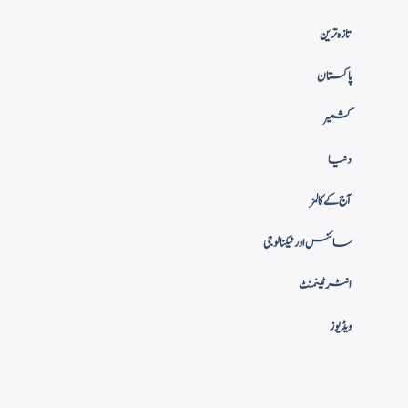
تازہ ترین
پاکستان
کشمیر
دنیا
آج کے کالمز
سائنس اور ٹیکنالوجی
انٹرٹینمنٹ
ویڈیوز