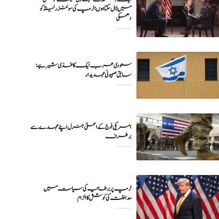
میں ڈال سکتا ہوں؛ ٹرمپ کی سوئٹزرلینڈ کو
دھمکی
سعودی عرب ایک کاغذی شیر ہے:
سابق صہیونی عہدیدار
امریکی فوج کے اعلیٰ جنرل اپنے عہدے سے
برطرف
ٹرمپ پر برطانیہ کی سیاست میں
مداخلت کی کوشش کا الزام