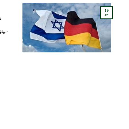
19
جون
ہ
میڈیا