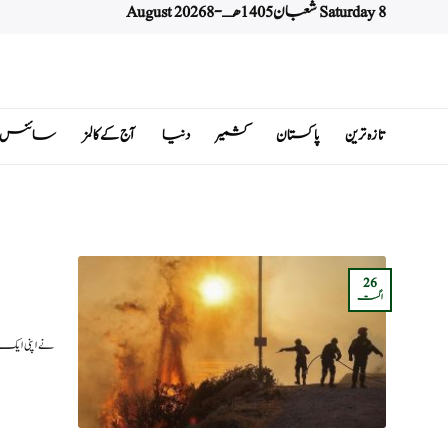
Saturday 8 شعبان 1405 هـ - 8 August 2026
Ski
t
conten
تازہ ترین
پاکستان
کشمیر
دنیا
آج کے کالمز
سائنس اور 
26
اگست