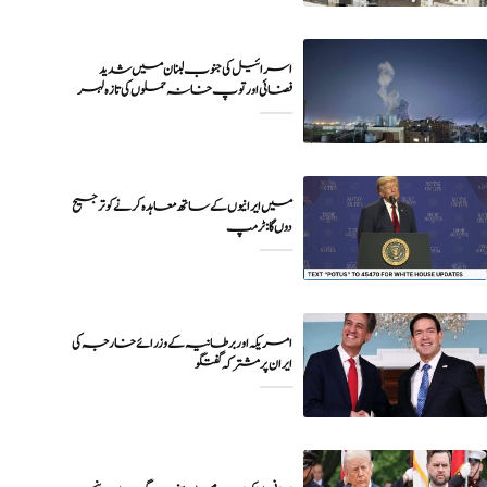
اسرائیل کی جنوب لبنان میں شدید
فضائی اور توپ خانہ حملوں کی تازہ لہر
میں ایرانیوں کے ساتھ معاہدہ کرنے کو ترجیح
دوں گا : ٹرمپ
امریکہ اور برطانیہ کے وزرائے خارجہ کی
ایران پر مشترکہ گفتگو