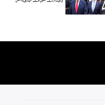
ایرانی مذاکرات میں سخت گیر ہیں: وینس