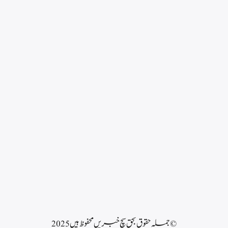
© جملہ حقوق بحق سچ خبریں محفوظ ہیں 2025