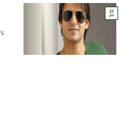
22
جولائی
سچ خ