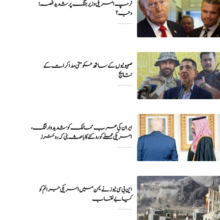
ٹرمپ امریکی وزیر جنگ پر شدید غصہ؛
وجہ ؟
صہیونیوں کے ساتھ حکومتی مذاکرات کے
نتایج
ایران کی عرب ممالک کو شدید وارننگ،
امریکی حملے کو روکنے کا باعث بنی کہ روئٹرز
این بی سی نیوز نے یمن میں امریکی جرائم کو