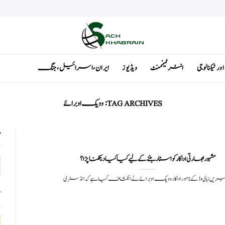
ٹیکنالوجی
انٹرٹینمنٹ
ویڈیوز
ایران ، اسرائیل ، جنگ
TAG ARCHIVES:
وویک اوبرائے
ت
مشہور بھارتی اداکار کو اسٹار بننے کے لیے کیا کیا دیکھنا پڑا؟
بریں: بالی وڈ کے نامور اداکار وویک اوبرائے نے انکشاف کیا ہے کہ انڈسٹری
ت