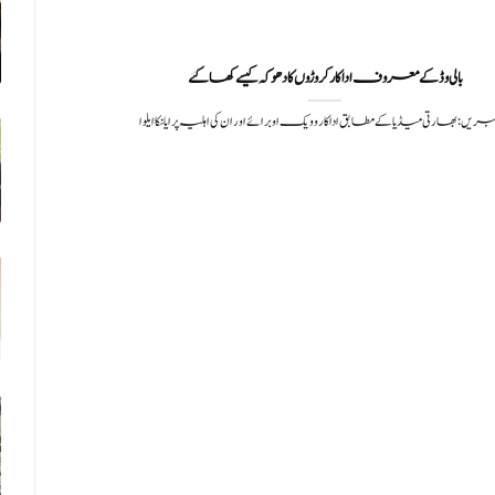
بالی وڈ کے معروف اداکار کروڑوں کا دھوکہ کیسے کھا گئے
بریں: بھارتی میڈیا کے مطابق اداکار وویک اوبرائے اور ان کی اہلیہ پرایانکا ایلوا