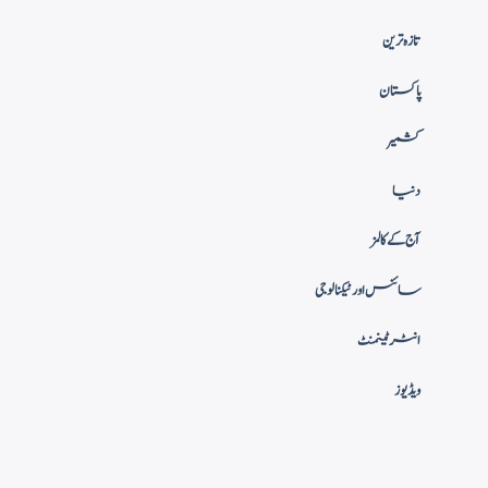
تازہ ترین
پاکستان
کشمیر
دنیا
آج کے کالمز
سائنس اور ٹیکنالوجی
انٹرٹینمنٹ
ویڈیوز