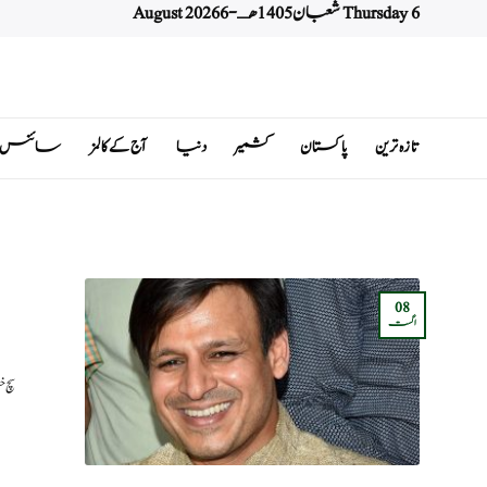
Thursday 6 شعبان 1405 هـ - 6 August 2026
Ski
t
conten
تازہ ترین
پاکستان
کشمیر
دنیا
آج کے کالمز
سائنس اور 
08
اگست
سچ خ