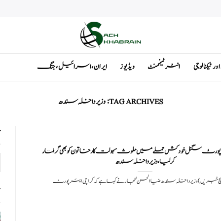
ٹیکنالوجی
انٹرٹینمنٹ
ویڈیوز
ایران ، اسرائیل ، جنگ
TAG ARCHIVES:
وزیر داخلہ سندھ
ت
پورٹ سگنل خود کش حملے میں ملوث سہولت کار خاتون کو بھی گرفتار
کر لیا، وزیر داخلہ سندھ
(سچ خبریں) وزیر داخلہ سندھ ضیا الحسن لنجار نے کہا ہے کہ کراچی ایئرپورٹ
ت