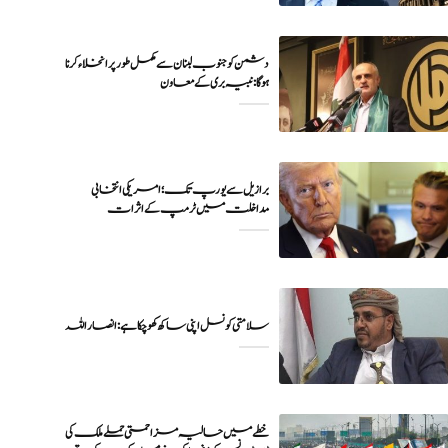
دشمن کو جنوب لبنان سے مکمل طور پر انخلاء کرنا
ہوگا: نبیہ بری کے معاون
برازیل سے یورپ تک؛ امریکی انتخابی
خطے میں حالیہ مزاحمتی حملے ملک کی