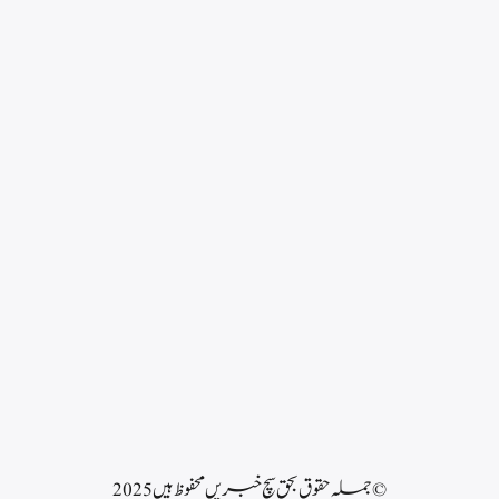
© جملہ حقوق بحق سچ خبریں محفوظ ہیں 2025