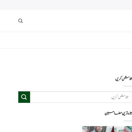
لاش کریں
ازہ ترین مضامین