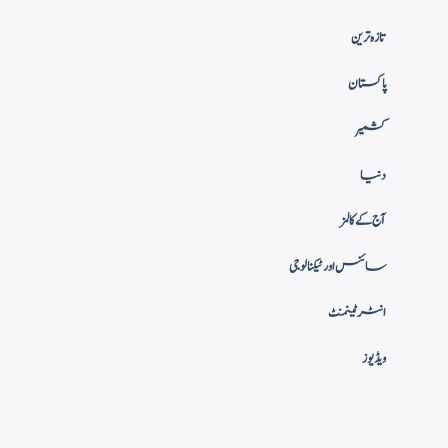
تازہ ترین
پاکستان
کشمیر
دنیا
آج کے کالمز
سائنس اور ٹیکنالوجی
انٹرٹینمنٹ
ویڈیوز