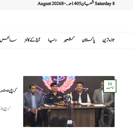
Saturday 8 شعبان 1405 هـ - 8 August 2026
Ski
t
conten
تازہ ترین
پاکستان
کشمیر
دنیا
آج کے کالمز
سائنس اور 
11
نومبر
کراچی ایئر
کراچی: 