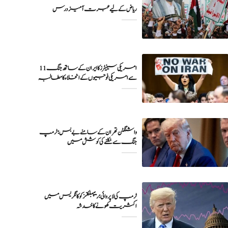
ریاض کے لیے عبرت آمیز درس
11 امریکی سینیٹرز کا ایران کے ساتھ جنگ
واشنگٹن تهران کے سامنے بے بس؛ ٹرمپ
جنگ سے نکلنے کی کوشش میں
ٹرمپ کی لا پروائی؛ ریپبلکنز کو کانگریس میں
اکثریت کھونے کا خدشہ