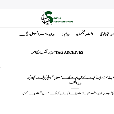
ٹیکنالوجی
انٹرٹینمنٹ
ویڈیوز
ایران ، اسرائیل ، جنگ
TAG ARCHIVES:
وزیر اقتصادی امور
ت
د فری مارکیٹ کے قیام سے ملک میں بجلی کی قیمت کم ہوگی،
وزیراعظم
: (سچ خبریں) وزیراعظم شہباز شریف کا کہنا ہے کہ ملک میں عنقریب بجلی
ت