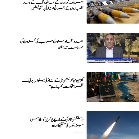
امریکیوں کو ایران کے ساتھ جنگ کے بعد
متعدد اتحاد سعودی عرب کی کمزوری کی
علامت ہیں : یمن
کیسپین سی کنونشن بل کے قانونی پہلوؤں پر ایک
نظر؛ حقیقت کیا ہے؟
واشنگٹن کا ترکی کے ذریعے یوکرین کو اٹاکامس
میزائلوں کی منتقلی کا ارادہ