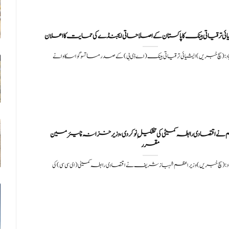
ی ترقیاتی بینک کا پاکستان کے اصلاحاتی ایجنڈے کی حمایت کا اعلان
باد: (سچ خبریں) ایشیائی ترقیاتی بینک (اے ڈی بی) کے صدر مساتسوگو اسکاوا نے
 نے اقتصادی رابطہ کمیٹی کی تشکیلِ نو کردی، وزیرخزانہ چیئرمین
مقرر
باد: (سچ خبریں) وزیراعظم شہباز شریف نے اقتصادی رابطہ کمیٹی (ای سی سی) کی