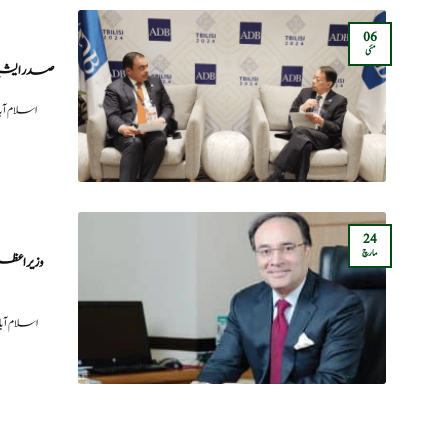
06
مئی
صدر ایشیائ
اسلام آ
24
مارچ
وزیراعظم
اسلام آ