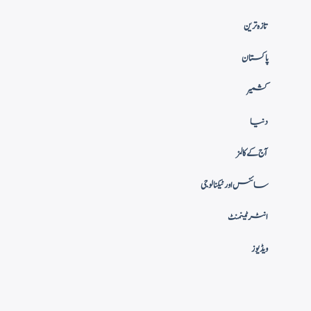
تازہ ترین
پاکستان
کشمیر
دنیا
آج کے کالمز
سائنس اور ٹیکنالوجی
انٹرٹینمنٹ
ویڈیوز