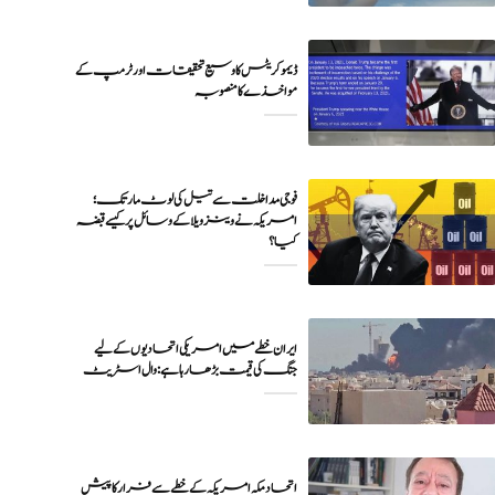
ڈیموکریٹس کا وسیع تحقیقات اور ٹرمپ کے
مواخذے کا منصوبہ
فوجی مداخلت سے تیل کی لوٹ مار تک؛
امریکہ نے وینزویلا کے وسائل پر کیسے قبضہ
کیا؟
ایران خطے میں امریکی اتحادیوں کے لیے
جنگ کی قیمت بڑھا رہا ہے: وال اسٹریٹ
اتحاد مکہ امریکہ کے خطے سے فرار کا پیش