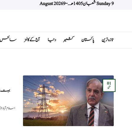
Sunday 9 شعبان 1405 هـ - 9 August 2026
Ski
t
conten
تازہ ترین
پاکستان
کشمیر
دنیا
آج کے کالمز
سائنس اور 
01
مئی
بہت جل
اسلام آباد