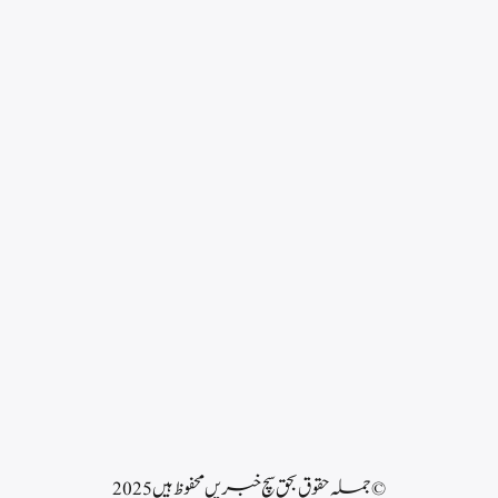
© جملہ حقوق بحق سچ خبریں محفوظ ہیں 2025