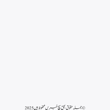
© جملہ حقوق بحق سچ خبریں محفوظ ہیں 2025