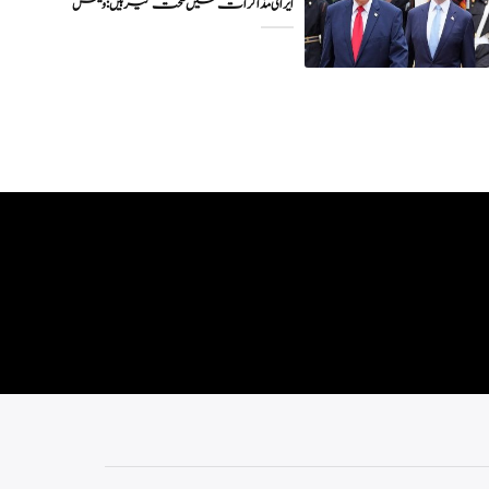
ایرانی مذاکرات میں سخت گیر ہیں: وینس