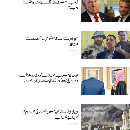
ٹرمپ امریکی وزیر جنگ پر شدید غصہ؛
وجہ ؟
صہیونیوں کے ساتھ حکومتی مذاکرات کے
نتایج
ایران کی عرب ممالک کو شدید وارننگ،
امریکی حملے کو روکنے کا باعث بنی کہ روئٹرز
این بی سی نیوز نے یمن میں امریکی جرائم کو