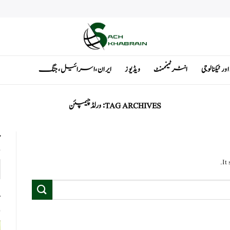
ٹیکنالوجی
انٹرٹینمنٹ
ویڈیوز
ایران ، اسرائیل ، جنگ
TAG ARCHIVES:
ورلڈ چیمپئن
ت
It
ت