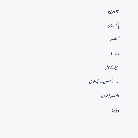
تازہ ترین
پاکستان
کشمیر
دنیا
آج کے کالمز
سائنس اور ٹیکنالوجی
انٹرٹینمنٹ
ویڈیوز