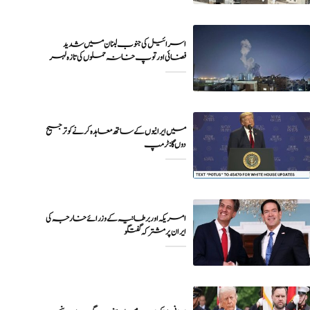
اسرائیل کی جنوب لبنان میں شدید
فضائی اور توپ خانہ حملوں کی تازہ لہر
میں ایرانیوں کے ساتھ معاہدہ کرنے کو ترجیح
دوں گا : ٹرمپ
امریکہ اور برطانیہ کے وزرائے خارجہ کی
ایران پر مشترکہ گفتگو