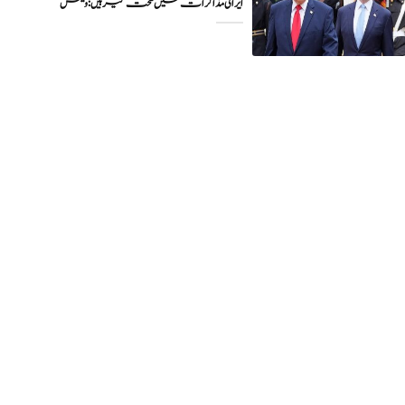
ایرانی مذاکرات میں سخت گیر ہیں: وینس