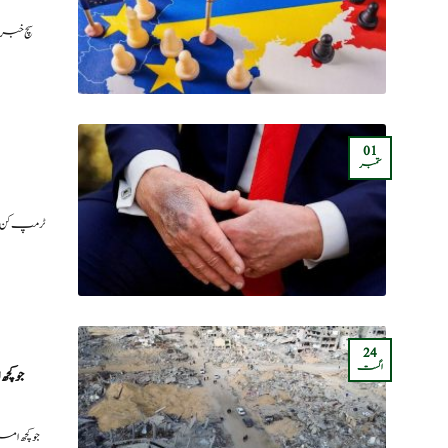
سچ خبری
01
ستمبر
ٹرمپ کن ب
24
اگست
جو ک
جو کچھ ا