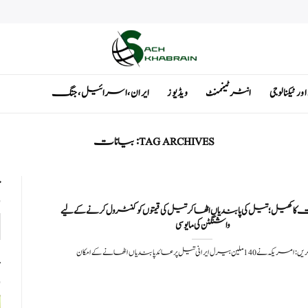
ٹیکنالوجی
انٹرٹینمنٹ
ویڈیوز
ایران ، اسرائیل ، جنگ
TAG ARCHIVES:
بیانات
ت
ت کا کھیل؛ تیل کی پابندیاں اٹھا کر تیل کی قیمتوں کو کنٹرول کرنے کے لیے
واشنگٹن کی مایوسی
1 ملین بیرل ایرانی تیل پر عائد پابندیاں اٹھانے کے امکان
ت