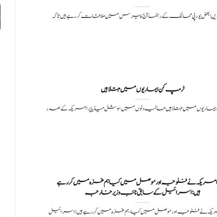
ں: بعض یورپی ممالک کے رہنما آج پیرس میں ملاقات کر رہے ہیں تاکہ
یماریوں میں مبتلا ہیں حالیہ دنوں میں سوشل میڈیا پر امریکہ کے صدر
چھ امریکہ نے فلوجہ اور موصل میں کیا ہم غزہ میں کر رہے
ہیں:اسرائیل کے سابق نائب وزیر خارجہ
مریکہ نے فلوجہ اور موصل میں کیا، ہم غزہ میں کر رہے ہیں:اسرائیل