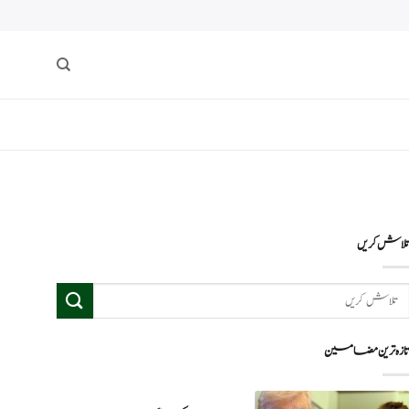
لاش کریں
ازہ ترین مضامین