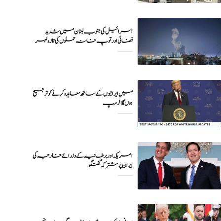
اسرائیل کی جنوب لبنان میں شدید
فضائی اور توپ خانہ حملوں کی تازہ لہر
میں ایرانیوں کے ساتھ معاہدہ کرنے کو ترجیح
دوں گا : ٹرمپ
امریکہ اور برطانیہ کے وزرائے خارجہ کی
ایران پر مشترکہ گفتگو