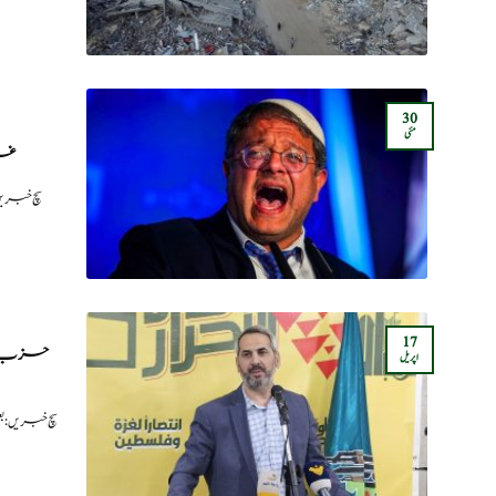
30
مئی
غزہ
سچ خبریں
17
حزب اللہ
اپریل
سچ خبریں: 