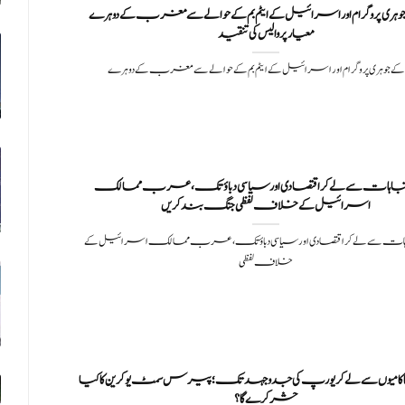
 جوہری پروگرام اور اسرائیل کے ایٹم بم کے حوالے سے مغرب کے دوہرے
معیار پر والیس کی تنقید
 کے جوہری پروگرام اور اسرائیل کے ایٹم بم کے حوالے سے مغرب کے دوہرے
 انتباہات سے لے کر اقتصادی اور سیاسی دباؤ تک،عرب ممالک
اسرائیل کے خلاف لفظی جنگ بند کریں
تباہات سے لے کر اقتصادی اور سیاسی دباؤ تک،عرب ممالک اسرائیل کے
خلاف لفظی
اکامیوں سے لے کر یورپ کی جدوجہد تک؛ پیرس سمٹ یوکرین کا کیا
حشر کرے گا؟