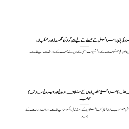
 کی پٹی پر اسرائیل کے حملے کے لیے بین گوئر کی گھمنڈ اور دھمکیاں
: صیہونی حکومت کے داخلی سلامتی کے وزیر نے جمعہ کے روز سخت بیانات
 کا مزاحمتی ہتھیاروں کے خلاف اندرونی اور بیرونی سازشوں کا
جواب
بعض مغرب نواز لبنانی جماعتوں کے اشتعال انگیز بیانات اور اقدامات کے
بعد