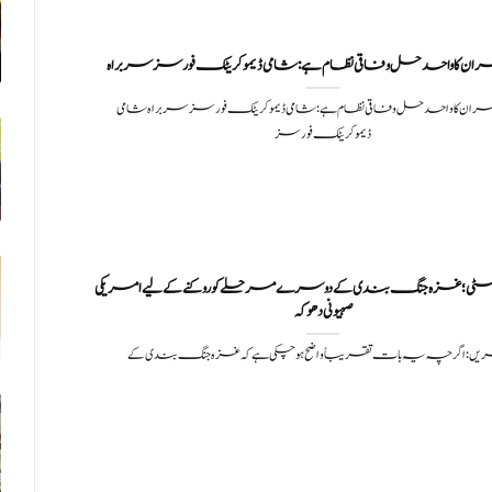
ان کا واحد حل وفاقی نظام ہے: شامی ڈیموکریٹک فورسز سربراہ
ران کا واحد حل وفاقی نظام ہے: شامی ڈیموکریٹک فورسز سربراہ شامی
ڈیموکریٹک فورسز
سٹی؛ غزہ جنگ بندی کے دوسرے مرحلے کو روکنے کے لیے امریکی
صہیونی دھوکہ
ریں: اگرچہ یہ بات تقریباً واضح ہو چکی ہے کہ غزہ جنگ بندی کے