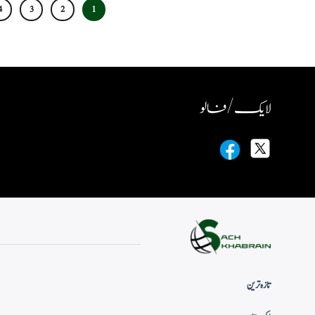
4
3
2
1
لایک / فالو
تازہ ترین