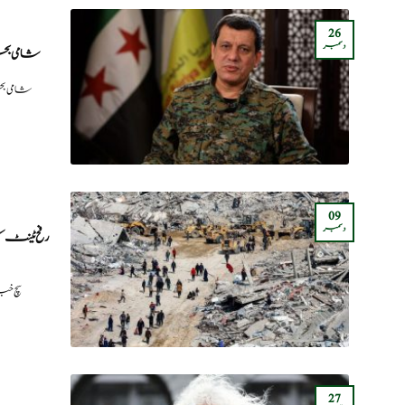
26
دسمبر
شامی بحر
شامی بح
09
دسمبر
رفح ٹینٹ 
سچ خب
27