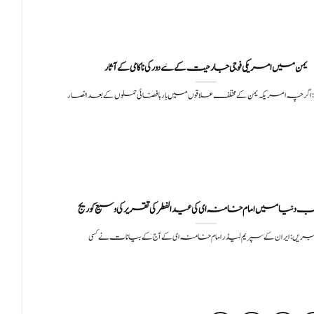
یمن میں امریکی فوجی جارحیت کے نئے دور کی ناکامی کے آثار
 اگرچہ امریکہ یمن کے مختلف علاقوں میں بارہا فضائی حملوں کے بعد انصار
نیا میں امام خامنہ ای کی عید الفطر کی تقریر کی وسیع کوریج
خبریں: ایران کے سپریم لیڈر امام خامنہ ای کے آج کے بیانات نے کسی