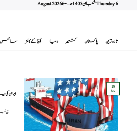
Thursday 6 شعبان 1405 هـ - 6 August 2026
Ski
t
conten
تازہ ترین
پاکستان
کشمیر
دنیا
آج کے کالمز
سائنس اور 
19
مارچ
ایران کی جی
سچ خبریں: امریکہ نے 40