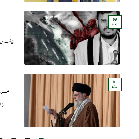
03
اپریل
سچ خبریں:
01
اپریل
عرب د
سچ 