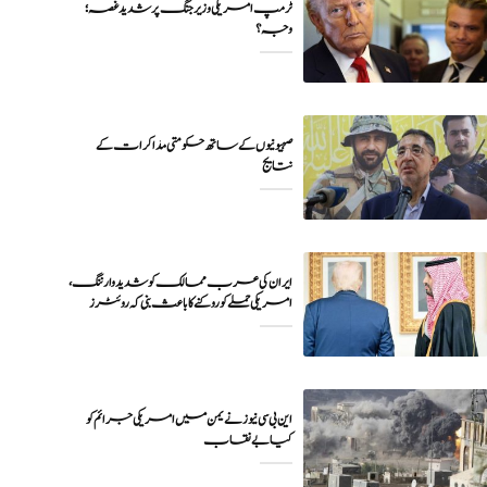
ٹرمپ امریکی وزیر جنگ پر شدید غصہ؛
وجہ ؟
صہیونیوں کے ساتھ حکومتی مذاکرات کے
نتایج
ایران کی عرب ممالک کو شدید وارننگ،
امریکی حملے کو روکنے کا باعث بنی کہ روئٹرز
این بی سی نیوز نے یمن میں امریکی جرائم کو