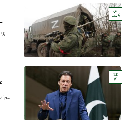
04
اگست
مذ
سچ خ
28
مئی
مل
اسلام آب