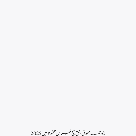
© جملہ حقوق بحق سچ خبریں محفوظ ہیں 2025