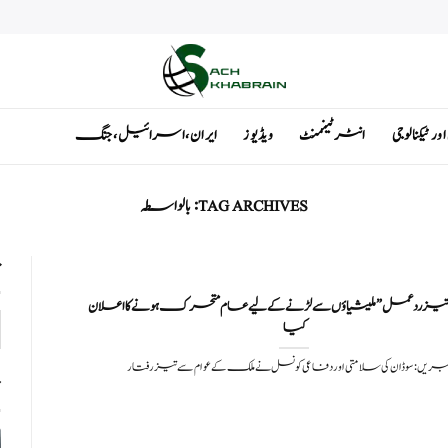
ٹیکنالوجی
انٹرٹینمنٹ
ویڈیوز
ایران ، اسرائیل ، جنگ
TAG ARCHIVES:
بالواسطہ
ت
"تیز ردعمل” ملیشیاؤں سے لڑنے کے لیے عام متحرک ہونے کا اعلان
کیا
خبریں: سوڈان کی سلامتی اور دفاعی کونسل نے ملک کے عوام سے تیز رفتار
ت