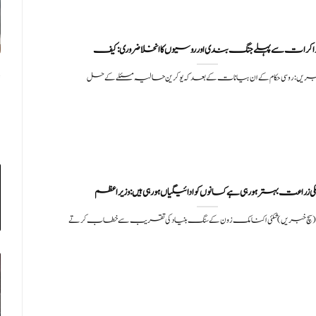
اکرات سے پہلے جنگ بندی اور روسیوں کا انخلا ضروری : کیف
بریں: روسی حکام کے ان بیانات کے بعد کہ یوکرین حالیہ مسئلے کے حل
کی زراعت بہترہورہی ہے کسانوں کوادائیگیاں ہورہی ہیں:وزیر اعظم
اد (سچ خبریں) شکئی اکنامک زون کے سنگ بنیاد کی تقریب سے خطاب کرتے