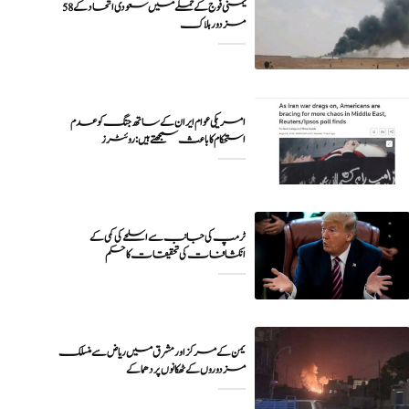
یمنی فوج کے حملے میں سعودی اتحاد کے 58
مزدور ہلاک
امریکی عوام ایران کے ساتھ جنگ کو عدم
ٹرمپ کی جانب سے اسلحے کی کمی کے
انکشافات کی تحقیقات کا حکم
یمن کے مرکز اور مشرق میں ریاض سے منسلک
مزدوروں کے ٹھکانوں پر دھماکے