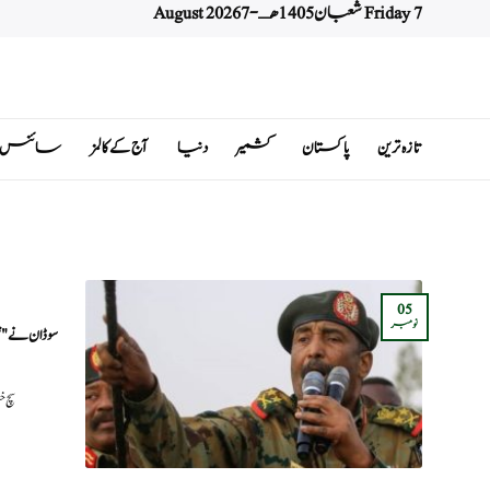
Friday 7 شعبان 1405 هـ - 7 August 2026
Ski
t
conten
تازہ ترین
پاکستان
کشمیر
دنیا
آج کے کالمز
سائنس اور 
05
نومبر
سوڈان نے 
سچ 