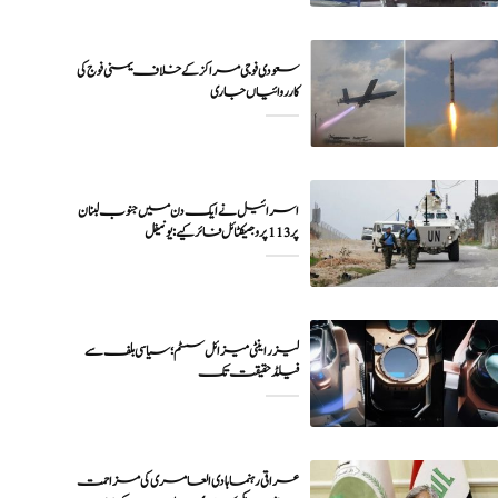
سعودی فوجی مراکز کے خلاف یمنی فوج کی
اسرائیل نے ایک دن میں جنوب لبنان
پر 113 پروجیکٹائل فائر کیے: یونیفل
لیزر اینٹی میزائل سسٹم؛ سیاسی بلف سے
فیلڈ حقیقت تک
عراقی رہنما ہادی العامری کی مزاحمت