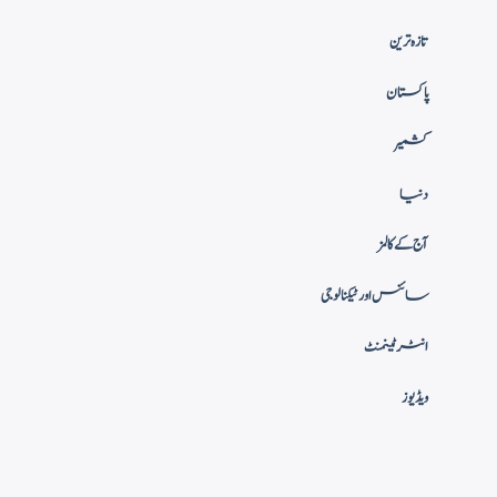
تازہ ترین
پاکستان
کشمیر
دنیا
آج کے کالمز
سائنس اور ٹیکنالوجی
انٹرٹینمنٹ
ویڈیوز