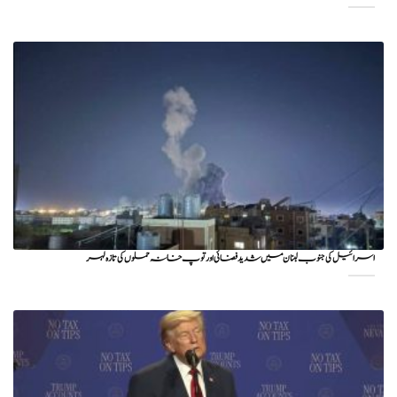
اسرائیل کی جنوب لبنان میں شدید فضائی اور توپ خانہ حملوں کی تازہ لہر