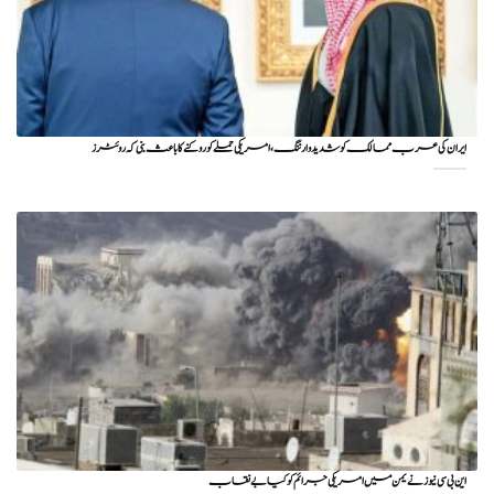
ایران کی عرب ممالک کو شدید وارننگ، امریکی حملے کو روکنے کا باعث بنی کہ روئٹرز
این بی سی نیوز نے یمن میں امریکی جرائم کو کیا بے نقاب