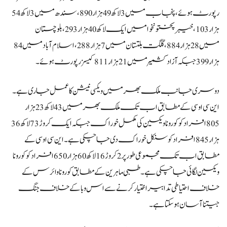
رپورٹ ہوئے، پنجاب میں 3 لاکھ 49 ہزار 890، سندھ میں 3 لاکھ 54
ہزار 103، خیبر پختونخوا میں ایک لاکھ 40 ہزار 293، بلوچستان
میں 28 ہزار 884، گلگت بلتستان میں 7 ہزار 288، اسلام آباد میں 84
ہزار 399 جبکہ آزاد کشمیر میں 21 ہزار 811 کیسز رپورٹ ہوئے۔
دوسری جانب ملک بھر میں ویکسی نیشن کا عمل جاری ہے۔
این سی او سی کے مطابق اب تک ملک بھر میں 43 لاکھ 23 ہزار
805افراد کو کورونا ویکسین کی مکمل خوراک جبکہ ایک کروڑ 73 لاکھ 36
ہزار 845 افراد کو سنکل خوراک دی جاچکی ہے۔ این سی او سی کے
مطابق اب تک مجموعی طور پر 2 کروڑ 16 لاکھ 60 ہزار 650 افراد کو کورونا
ویکسین لگائی جاچکی ہے۔ طبی ماہرین کے مطابق کورونا وائرس کے
خلاف احتیاطی تدابیراختیارکرنے سے اس وبا کے خلاف جنگ
جیتنا آسان ہوسکتا ہے۔