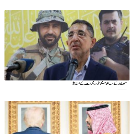
صہیونیوں کے ساتھ حکومتی مذاکرات کے نتایج