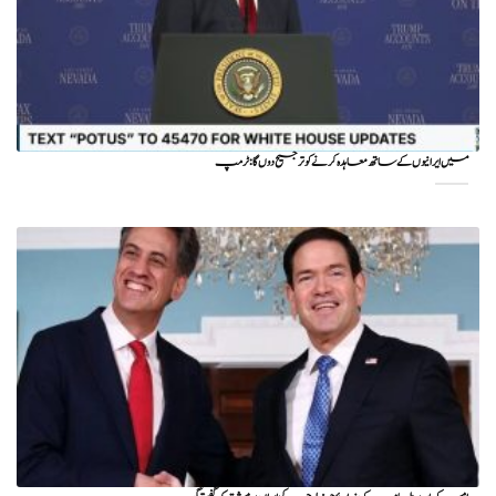
میں ایرانیوں کے ساتھ معاہدہ کرنے کو ترجیح دوں گا : ٹرمپ