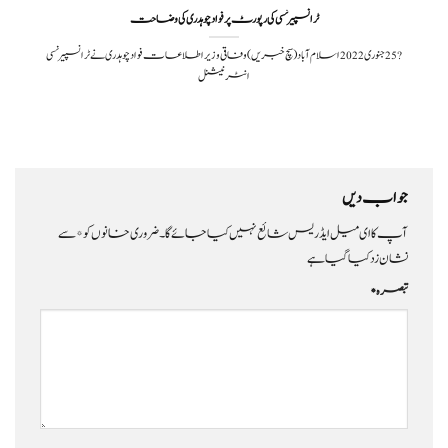
ٹرانسپیرنسی کی رپورٹ پر فوادچوہدری کی وضاحت
?️ 25 جنوری 2022اسلام آباد (سچ خبریں) وفاقی وزیر اطلاعات فواد چوہدری نے ٹرانسپیرنسی
انٹرنیشنل
جواب دیں
آپ کا ای میل ایڈریس شائع نہیں کیا جائے گا۔
ضروری خانوں کو
*
سے
نشان زد کیا گیا ہے
تبصرہ
*