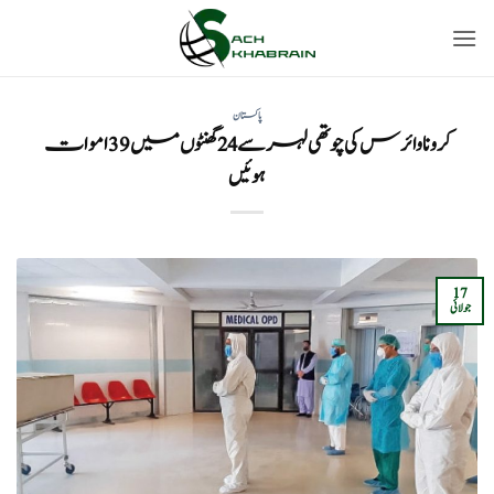
Ski
t
conten
پاکستان
کرونا وائرس کی چوتھی لہر سے 24 گھنٹوں میں 39 اموات
ہوئیں
17
جولائی