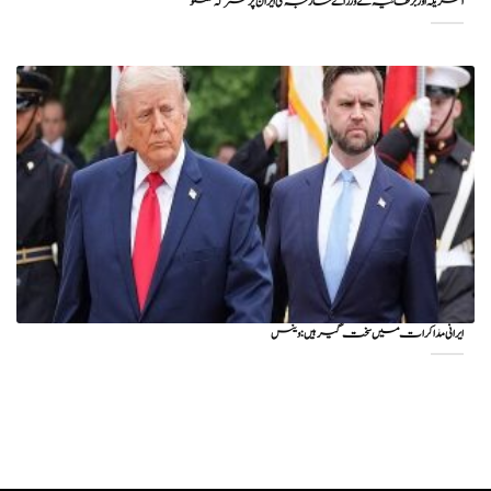
امریکہ اور برطانیہ کے وزرائے خارجہ کی ایران پر مشترکہ گفتگو
ایرانی مذاکرات میں سخت گیر ہیں: وینس