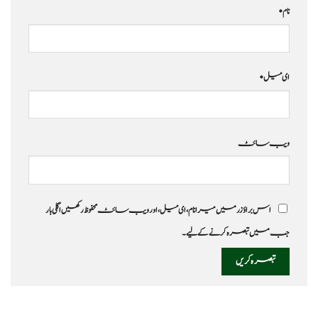
نام
*
ای میل
*
ویب‌ سائٹ
اس براؤزر میں میرا نام، ای میل، اور ویب سائٹ محفوظ رکھیں اگلی بار
جب میں تبصرہ کرنے کےلیے۔