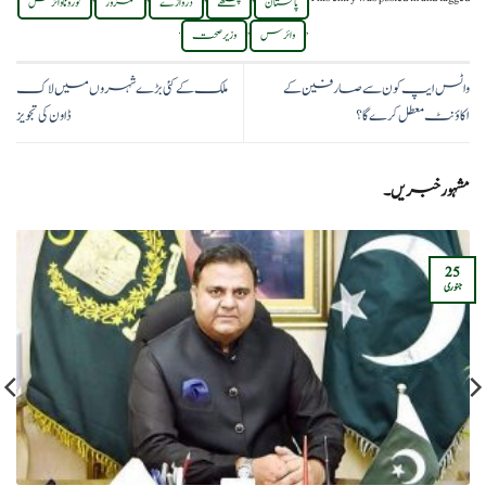
پاکستان
پنکھے
دروازے
کمزور
کورونا وائرس
.
,
,
وائرس
وزیر صحت
واٹس ایپ کون سے صارفین کے
ملک کے کئی بڑے شہروں میں لاک
اکاؤنٹ معطل کرے گا؟
ڈاون کی تجویز
مشہور خبریں۔
25
جنوری