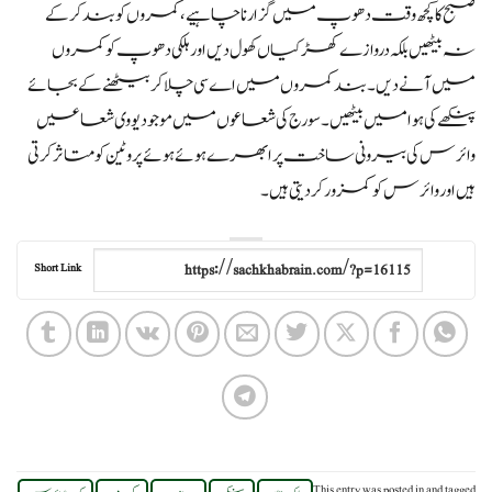
صبح کا کچھ وقت دھوپ میں گزارنا چاہیے، کمروں کو بند کرکے
نہ بیٹھیں بلکہ دروازے کھڑکیاں کھول دیں اور ہلکی دھوپ کو کمروں
میں آنے دیں۔ بند کمروں میں اے سی چلا کربیٹھنے کے بجائے
پنکھے کی ہوا میں بیٹھیں۔ سورج کی شعاعوں میں موجود یو وی شعاعیں
وائرس کی بیرونی ساخت پر ابھرے ہوئے ہوئے پروٹین کو متاثر کرتی
ہیں اور وائرس کو کمزور کردیتی ہیں۔
Short Link
,
,
,
,
This entry was posted in
and tagged