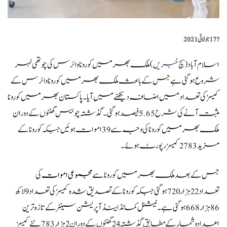
?️
17 جولائی 2021
اسلام آباد
(سچ خبریں)
ملک بھر میں کورونا وائرس کی چوتھی لہر
شروع ہو گئی ہے جس کے باعث ملک بھر میں کورونا وائرس کے
کیسز کی تعداد میں اضافہ دیکھنے میں آیا ۔ پاکستان بھر میں کورونا
مثبت آنے کی شرح 5.65 فیصد ہو گئی۔ گذشتہ چوبیس گھنٹوں کے دوران
ملک بھر میں کورونا کی وجہ سے 39 اموات ہوئیں جبکہ کورونا کے
مزید 2783 کیسز رپورٹ ہوئے۔
جس کے بعد ملک بھر میں کورونا سے
مجموعی اموات
کی
تعداد 22 ہزار 720 ہوگئی جبکہ کورونا کے تصدیق شدہ کیسز کی تعداد 9 لاکھ
86 ہزار 668 ہوگئی ہے۔ نیشنل کمانڈ اینڈ آپریشن سینٹر کے تازہ ترین
اعدادوشمار کے مطابق گذشتہ 24 گھنٹوں کے دوران 2 ہزار 783 نئے کیسز