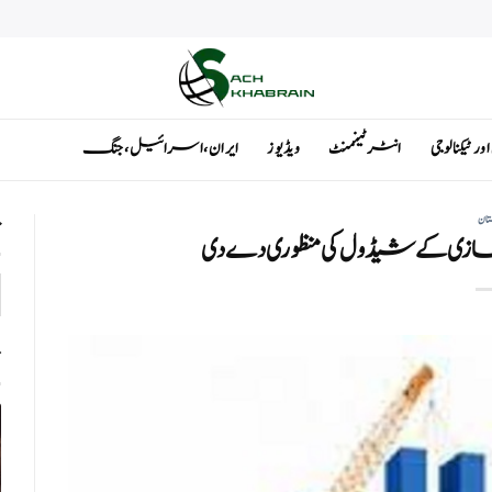
ٹیکنالوجی
انٹرٹینمنٹ
ویڈیوز
ایران ، اسرائیل ، جنگ
تان
ت
کے شیڈول کی منظوری دے دی
ت