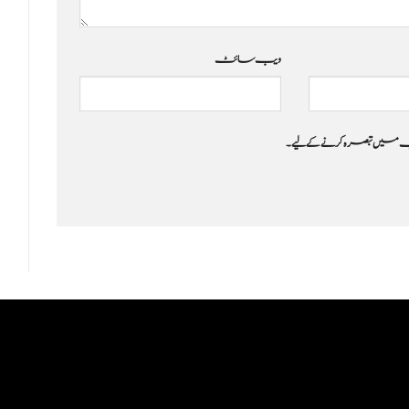
ویب‌ سائٹ
 جب میں تبصرہ کرنے کےلیے۔