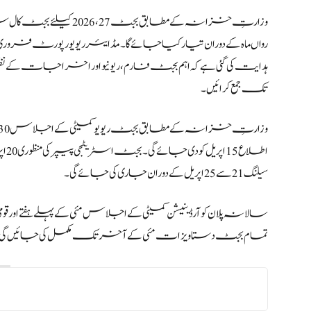
وزارتِ خزانہ کے مطابق 
تک جمع کرائیں۔
اطل
سیلنگ 21 سے 25 اپریل کے دوران جاری کی جائے گی۔
سالانہ پلان کوآرڈینیشن کمیٹی کے اجلاس مئی کے پہلے ہفتے اور 
تمام بجٹ دستاویزات مئی کے آخر تک مکمل کی جائیں گی جبکہ سہ ماہی بجٹ تخمینے 30