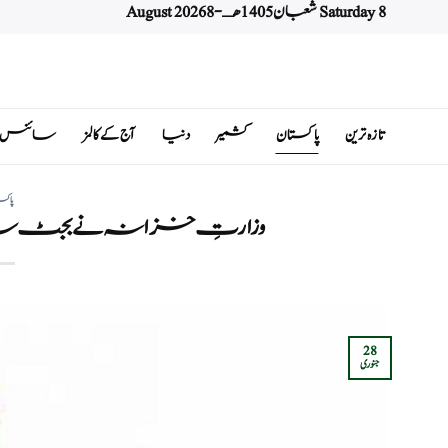
Saturday 8 شعبان 1405 هـ - 8 August 2026
Ski
t
conten
تازہ ترین
پاکستان
کشمیر
دنیا
آج کے کالمز
سائنس اور 
پاکس
وزارتِ خزانہ نے بجٹ سازی 
28
جنوری