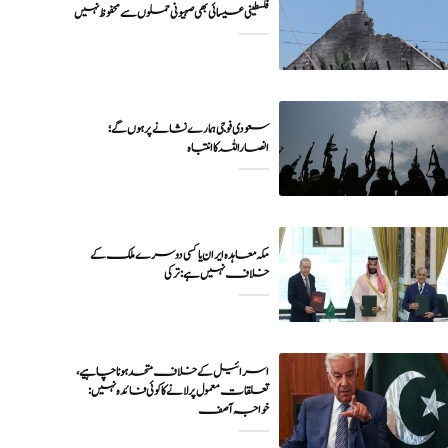
فلسطینی عیسائی بھی صہیونی حملوں سے محفوظ نہیں
سعودی فوجی ہمارے نشانے پر ہوں گے؛
انصاراللہ کا انتباہ
مکہ معاہدہ ایران یا کسی دوسرے ملک کے
خلاف نہیں ہے: ترکی
اسرائیل کے خلاف متحد ہونا چاہیے،
تعلقات معمول پر لانے کا کوئی فائدہ نہیں:
خواجہ آصف