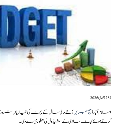
?️
28 جنوری 2026
اسلام آباد (
سچ خبریں
) نئے مالی سال کے بجٹ کی تیاریاں ش
کرتے ہوئے بجٹ سازی کے شیڈول کی منظوری دے دی۔