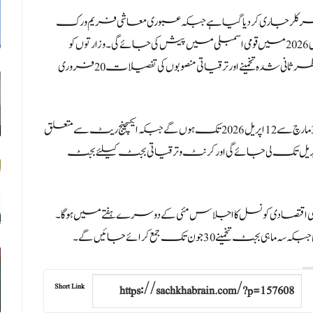
بجٹ 2026،27 کیلئے بجٹ کال سرکلر جاری کر دیا گیا ہے جبکہ عبوری معاشی فریم ورک
رواں ماہ کے دوران تیار کیا جائے گا۔ مڈ ایئر ریویو رپورٹ فروری 2026 میں قومی اسمبلی میں پیش کی جائے گی۔ وزارتوں کو
ہدایت کی گئی ہے کہ اہم بجٹ فارم، ریونیو اور اخراجات کے نظرثانی شدہ تخمینے اور ترقیاتی منصوبوں کی تفصیلات 20 فروری
وزارتِ خزانہ کے مطابق بجٹ ریویو کمیٹی کے اجلاس 30 مارچ سے 12 اپریل 2026 تک ہوں گے جبکہ ایکسچینج ریٹ سے متعلق
اع 15 اپریل کو دی جائے گی۔ بجٹ اسٹریٹجی پیپر کی منظوری 20 اپریل تک لی جائے گی اور کرنٹ و ترقیاتی بجٹ کیلئے بجٹ
قومی اقتصادی کونسل کا اجلاس مئی کے دوسرے ہفتے میں ہوگا۔
 جون تک جمع کرائے جائیں گے۔
Short Link