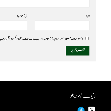
نام
*
ای میل
*
اس براؤزر میں میرا نام، ای میل، اور ویب سائٹ محفوظ رکھیں اگلی بار
لایک / فالو