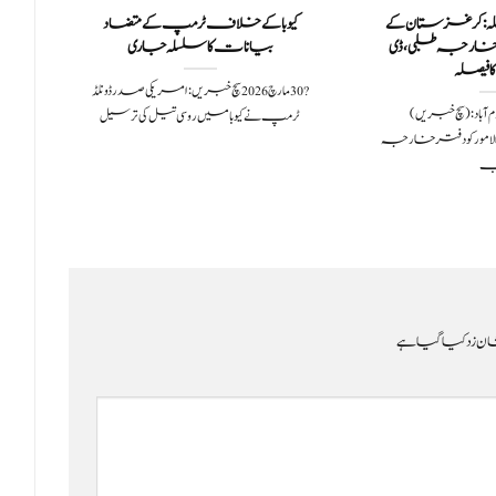
ملہ: کرغزستان کے
کیوبا کے خلاف ٹرمپ کے متضاد
ر خارجہ طلبی، ڈی
بیانات کا سلسلہ جاری
 فیصلہ
?️ 30 مارچ 2026سچ خبریں:امریکی صدر ڈونلڈ
 2024اسلام آباد: (سچ خبریں)
ٹرمپ نے کیوبا میں روسی تیل کی ترسیل
امور کو دفتر خارجہ
ب
ن زد کیا گیا ہے