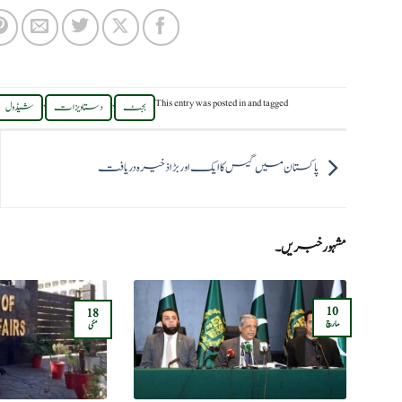
,
,
This entry was posted in
and tagged
بجٹ
دستاویزات
شیڈول
پاکستان میں گیس کا ایک اور بڑا ذخیرہ دریافت
مشہور خبریں۔
10
18
مارچ
مئی