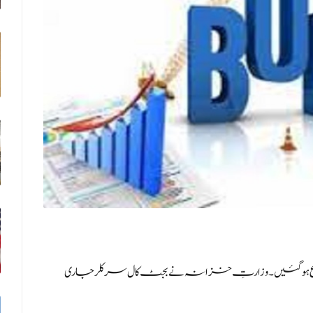
روع ہو گئیں۔ وزارتِ خزانہ نے بجٹ کال سرکلر جاری