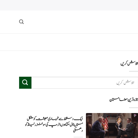
لاش کریں
ازہ ترین مضامین
ایک دستخط سے تمہاری معیشت کو مشکل
میں ڈال سکتا ہوں؛ ٹرمپ کی سوئٹزرلینڈ کو
دھمکی