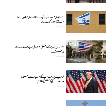
سعودی عرب ایک کاغذی شیر ہے:
سابق صہیونی عہدیدار
امریکی فوج کے اعلیٰ جنرل اپنے عہدے سے
برطرف
ٹرمپ پر برطانیہ کی سیاست میں
مداخلت کی کوشش کا الزام