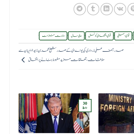
.
,
,
,
,
قومی اسمبلی
قومی اقتصادی کونسل
مالی سال
وزارت خزانہ
صدر آصف علی زرداری کی یو اے ای کے صدر شیخ محمد بن زاید النہیان سے
ملاقات، تعلقات مزید مضبوط بنانے پر اتفاق
س
30
ڈاک
مارچ