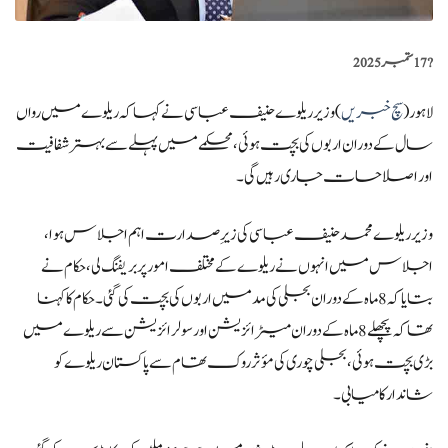
?️
17 ستمبر 2025
لاہور (
سچ خبریں
) وزیر ریلوے حنیف عباسی نے کہا کہ ریلوے میں رواں
سال کے دوران اربوں کی بچت ہوئی ، محکمے میں پہلے سے بہتر شفافیت
اور اصلاحات جاری رہیں گی۔
وزیر ریلوے محمد حنیف عباسی کی زیرِ صدارت اہم اجلاس ہوا ،
اجلاس میں انہوں نے ریلوے کے مختلف امور پر بریفنگ لی، حکام نے
بتایا کہ 8 ماہ کے دوران بجلی کی مد میں اربوں کی بچت کی گئی۔ حکام کا کہنا
تھا کہ پچھلے 8 ماہ کے دوران میٹرائزیشن اور سولرائزیشن سے ریلوے میں
بڑی بچت ہوئی، بجلی چوری کی مؤثر روک تھام سے پاکستان ریلوے کو
شاندار کامیابی۔