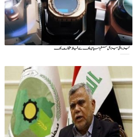
لیزر اینٹی میزائل سسٹم؛ سیاسی بلف سے فیلڈ حقیقت تک