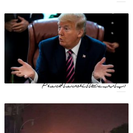
ٹرمپ کی جانب سے اسلحے کی کمی کے انکشافات کی تحقیقات کا حکم