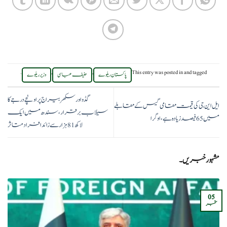
.
,
,
This entry was posted in
and tagged
پاکستان ریلوے
حنیف عباسی
وزیر ریلوے
گڈو اور سکھر بیراج پر اونچے درجے کا
ایل این جی کی قیمت مقامی گیس کے مقابلے
سیلاب برقرار، سندھ میں ایک
میں 65 فیصد زیادہ ہے، اوگرا
لاکھ 81 ہزار سے زائد افراد متاثر
مشہور خبریں۔
05
ستمبر