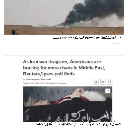
یمنی فوج کے حملے میں سعودی اتحاد کے 58 مزدور ہلاک
امریکی عوام ایران کے ساتھ جنگ کو عدم استحکام کا باعث سمجھتے ہیں: روئٹرز