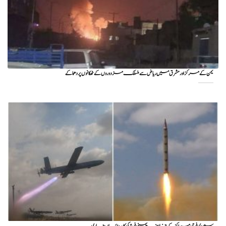
یمن کے مرکز اور مشرق میں ریاض سے منسلک مزدوروں کے ٹھکانوں پر دھماکے