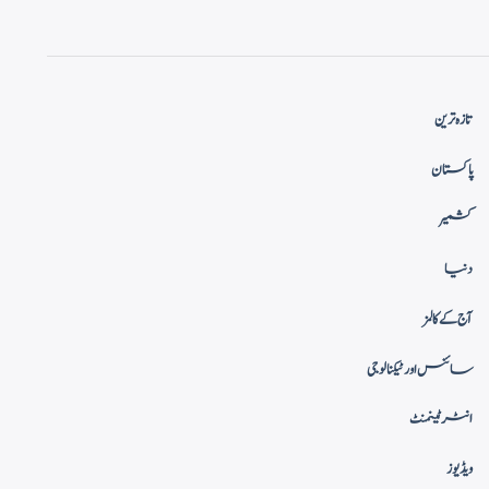
تازہ ترین
پاکستان
کشمیر
دنیا
آج کے کالمز
سائنس اور ٹیکنالوجی
انٹرٹینمنٹ
ویڈیوز