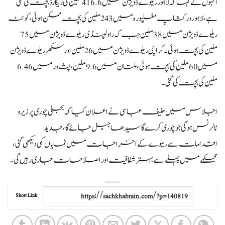
انہوں نے کہا کہ لاہور ریلوے ڈویژن میں 416.6 ملین کی ریکارڈ بچت کی گئی
ہے،لاہور ورکشاپ مغلپورہ میں 243 ملین کی بچت ممکن ہوئی،کوئٹہ
ریلوے ڈویژن میں 38 ملین جب کہ راولپنڈی ریلوے ڈویژن میں 75
ملین کی بچت ہوئی۔ کراچی ریلوے ڈویژن میں 26 ملین اور سکھر ریلوے ڈویژن
میں 60 ملین کی بچت ہوئی، ملتان میں 9.6 ملین، پشاور میں 6.46
ملین کی بچت کی گئی۔
اجلاس میں حنیف عباسی نے اعلان کیا کہ بجلی چوری پر زیرو
ٹالرنس ہوگی جو چوری کرے گا سیدھا جیل جائے گا، جدید
اقدامات سے ریلوے کے اخراجات میں نمایاں کمی دیکھی گئی،
محکمے میں پہلے سے بہتر شفافیت اور اصلاحات جاری رہیں گی۔
Short Link