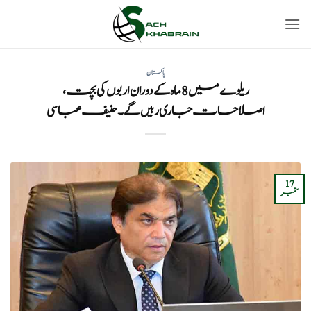
Ski
t
conten
پاکستان
ریلوے میں 8 ماہ کے دوران اربوں کی بچت،
اصلاحات جاری رہیں گے۔ حنیف عباسی
17
ستمبر