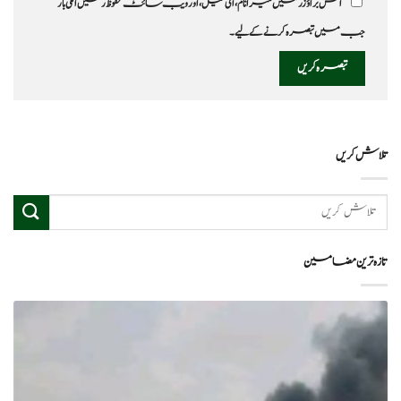
اس براؤزر میں میرا نام، ای میل، اور ویب سائٹ محفوظ رکھیں اگلی بار
جب میں تبصرہ کرنے کےلیے۔
تلاش کریں
تازہ ترین مضامین