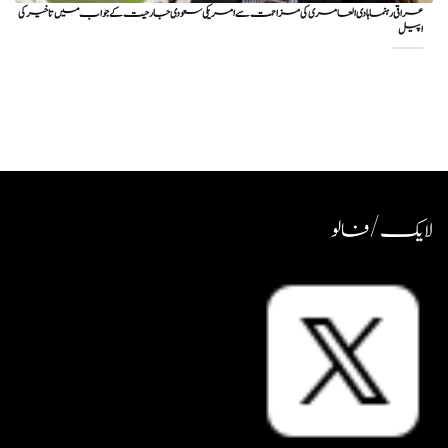
عراقی رہنما ہادی العامری کی مزاحمت سے امریکی سعودی جارحیت کے جواب میں تاخیر کی
اپیل
لایک / فالو