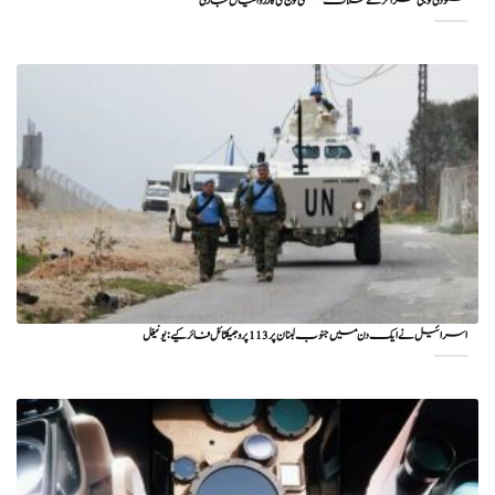
سعودی فوجی مراکز کے خلاف یمنی فوج کی کارروائیاں جاری
اسرائیل نے ایک دن میں جنوب لبنان پر 113 پروجیکٹائل فائر کیے: یونیفل