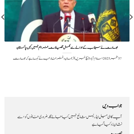
بھارت نے سیلاب کے حوالے سے مکمل تفصیلات فراہم نہیں کیں، پاکستان
?️ 5 ستمبر 2025اسلام آباد: (سچ خبریں) ترجمان دفتر خارجہ نے کہا ہے کہ بھارت
جواب دیں
آپ کا ای میل ایڈریس شائع نہیں کیا جائے گا۔
ضروری خانوں کو
*
سے
نشان زد کیا گیا ہے
تبصرہ
*