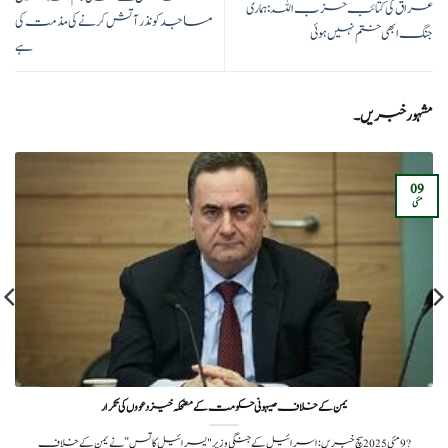
عراق کی کتائب حزب اللہ: ہماری
مساجد کو نذر آتش کرنے کی مذمت کی
جنگ ابھی ختم نہیں ہوئی
ہے
مشہور خبریں۔
09
مئی
یمن کے خلاف صیہونی حکومت کے مضحکہ خیز دعووں کی تکرار
?️ 9 مئی 2025سچ خبریں: اسرائیل کے جنگی وزیر "یسرائیل کاتس” نے یمن کے خلاف