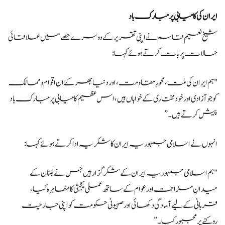
ایران کی کامیابی پر مبارک باد
شیخ نعیم قاسم نے اپنی تقریر کے دوسرے حصے میں علاقائی
حالات پر بات کرتے ہوئے کہا:
"ہم ایران کی ملت، محورِ مقاومت، اور دنیا بھر کے ان اقوام و ممالک
کو جو آزادی اور خودمختاری کے خواہاں ہیں، اس عظیم کامیابی پر مبارک باد
پیش کرتے ہیں۔”
انہوں نے اسلامی جمہوریہ ایران کا شکریہ ادا کرتے ہوئے کہا:
"ہم اسلامی جمہوریہ ایران کے شکر گزار ہیں جس نے لبنان کے
میدانِ مزاحمت اور عوام کے ساتھ عملی یکجہتی کا مظاہرہ کیا،
قربانی کے لیے آمادگی دکھائی اور صہیونی حکومت کو اپنی جارحیت
روکنے پر مجبور کیا۔”