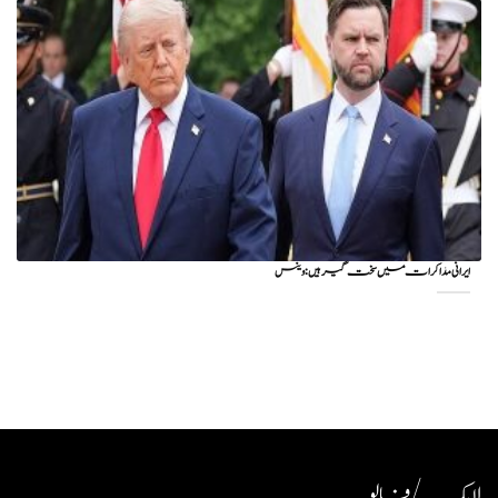
ایرانی مذاکرات میں سخت گیر ہیں: وینس
لایک / فالو