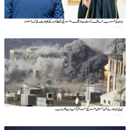
ایران کی عرب ممالک کو شدید وارننگ، امریکی حملے کو روکنے کا باعث بنی کہ روئٹرز
این بی سی نیوز نے یمن میں امریکی جرائم کو کیا بے نقاب