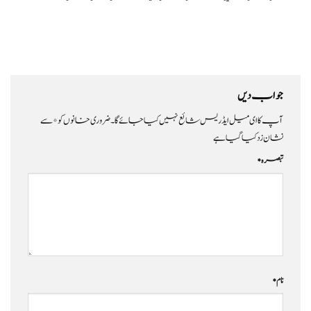
جواب دیں
آپ کا ای میل ایڈریس شائع نہیں کیا جائے گا۔
ضروری خانوں کو
*
سے
نشان زد کیا گیا ہے
تبصرہ
*
نام
*