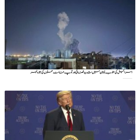
اسرائیل کی جنوب لبنان میں شدید فضائی اور توپ خانہ حملوں کی تازہ لہر