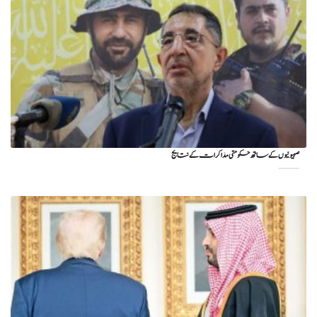
صہیونیوں کے ساتھ حکومتی مذاکرات کے نتایج