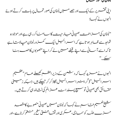
لبنان کی صورتحال
اپنی تقریر کے ایک اور حصے میں لبنان کی صورتحال پر بات کرتے ہوئے
انہوں نے کہا:
"لبنان کی مزاحمت صہیونی جارحیت کا سامنا کر رہی ہے اور موجودہ
شواہد سے ظاہر ہوتا ہے کہ اسرائیل ایک کمزور لبنان چاہتا ہے
تاکہ اسے آسانی سے اپنے قبضے میں لے کر اپنے منصوبوں کا حصہ بنا
سکے۔”
انہوں نے مزید کہا کہ دشمن کے وزیر اعظم کھلے عام "عظیم
اسرائیل” (گریٹر اسرائیل) کا ذکر کر چکے ہیں، جبکہ زمینی
حقائق بھی صہیونی توسیع پسندانہ عزائم کی نشاندہی کرتے ہیں۔
شیخ نعیم قاسم نے کہا کہ لبنان میں صہیونی منصوبے کا مقصد
حزب اللہ کو سماجی، عسکری اور ثقافتی سطح پر ختم کرنا ہے، اور