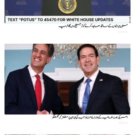
میں ایرانیوں کے ساتھ معاہدہ کرنے کو ترجیح دوں گا : ٹرمپ
امریکہ اور برطانیہ کے وزرائے خارجہ کی ایران پر مشترکہ گفتگو