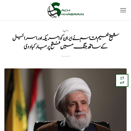
Ski
t
conten
دنیا
شیخ نعیم قاسم نے ایران کو امریکہ اور اسرائیل
کے ساتھ جنگ ​​میں فتح پر مبارکباد دی
17
جون