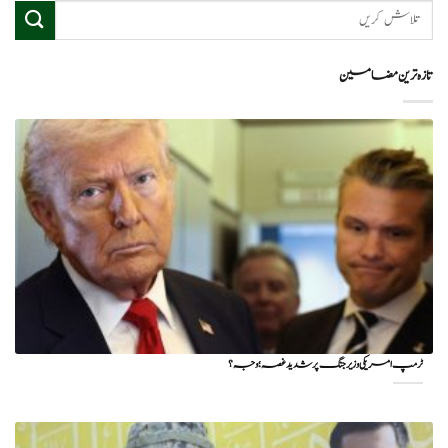
تازہ ترین مضامین
ٹرمپ امریکی وزیر جنگ پر شدید غصہ؛ وجہ ؟