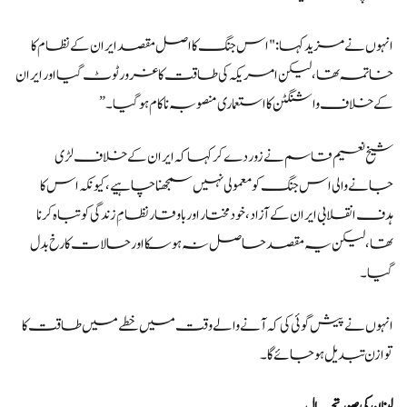
انہوں نے مزید کہا: "اس جنگ کا اصل مقصد ایران کے نظام کا
خاتمہ تھا، لیکن امریکہ کی طاقت کا غرور ٹوٹ گیا اور ایران
کے خلاف واشنگٹن کا استعماری منصوبہ ناکام ہو گیا۔”
شیخ نعیم قاسم نے زور دے کر کہا کہ ایران کے خلاف لڑی
جانے والی اس جنگ کو معمولی نہیں سمجھنا چاہیے، کیونکہ اس کا
ہدف انقلابی ایران کے آزاد، خودمختار اور باوقار نظامِ زندگی کو تباہ کرنا
تھا، لیکن یہ مقصد حاصل نہ ہو سکا اور حالات کا رخ بدل
گیا۔
انہوں نے پیش گوئی کی کہ آنے والے وقت میں خطے میں طاقت کا
توازن تبدیل ہو جائے گا۔