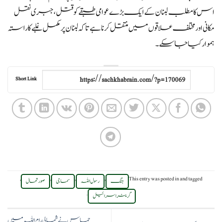
اس کا مطلب لبنان کے ایک بڑے عوامی طبقے کو قتل، جبری نقل
مکانی اور مختلف علاقوں میں منتقل کرنا ہے تاکہ لبنان پر مکمل غلبے کا راستہ
ہموار کیا جا سکے۔
Short Link
,
,
,
,
This entry was posted in
and tagged
جنگ
رسول اللہ
سماجی
صورتحال
.
گریٹر اسرائیل
حماس نے شمالی رام اللہ میں