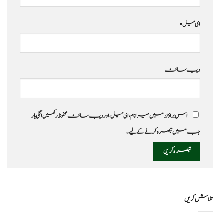
ای میل
*
ویب‌ سائٹ
اس براؤزر میں میرا نام، ای میل، اور ویب سائٹ محفوظ رکھیں اگلی بار
جب میں تبصرہ کرنے کےلیے۔
تلاش کریں