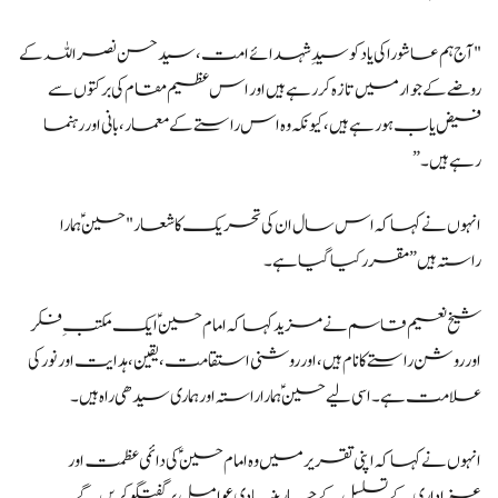
"آج ہم عاشورا کی یاد کو سیدِ شہدائے امت، سید حسن نصراللہ کے
روضے کے جوار میں تازہ کر رہے ہیں اور اس عظیم مقام کی برکتوں سے
فیض یاب ہو رہے ہیں، کیونکہ وہ اس راستے کے معمار، بانی اور رہنما
رہے ہیں۔”
انہوں نے کہا کہ اس سال ان کی تحریک کا شعار "حسینؑ ہمارا
راستہ ہیں” مقرر کیا گیا ہے۔
شیخ نعیم قاسم نے مزید کہا کہ امام حسینؑ ایک مکتبِ فکر
اور روشن راستے کا نام ہیں، اور روشنی استقامت، یقین، ہدایت اور نور کی
علامت ہے۔ اسی لیے حسینؑ ہمارا راستہ اور ہماری سیدھی راہ ہیں۔
انہوں نے کہا کہ اپنی تقریر میں وہ امام حسینؑ کی دائمی عظمت اور
عزاداری کے تسلسل کے چار بنیادی عوامل پر گفتگو کریں گے۔