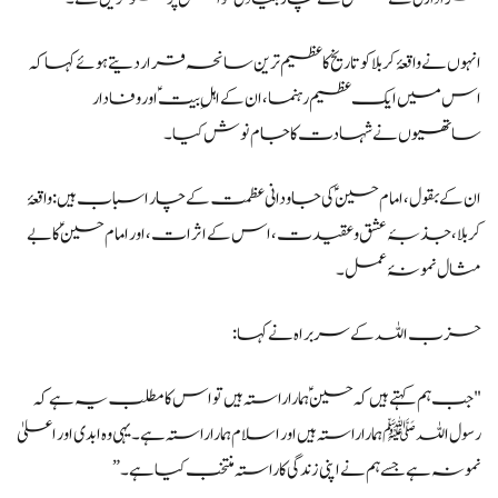
انہوں نے واقعۂ کربلا کو تاریخ کا عظیم ترین سانحہ قرار دیتے ہوئے کہا کہ
اس میں ایک عظیم رہنما، ان کے اہلِ بیتؑ اور وفادار
ساتھیوں نے شہادت کا جام نوش کیا۔
ان کے بقول، امام حسینؑ کی جاودانی عظمت کے چار اسباب ہیں: واقعۂ
کربلا، جذبۂ عشق و عقیدت، اس کے اثرات، اور امام حسینؑ کا بے
مثال نمونۂ عمل۔
حزب اللہ کے سربراہ نے کہا:
"جب ہم کہتے ہیں کہ حسینؑ ہمارا راستہ ہیں تو اس کا مطلب یہ ہے کہ
رسول اللہ ﷺ ہمارا راستہ ہیں اور اسلام ہمارا راستہ ہے۔ یہی وہ ابدی اور اعلیٰ
نمونہ ہے جسے ہم نے اپنی زندگی کا راستہ منتخب کیا ہے۔”