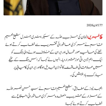
?️
17 جون 2026
سچ خبریں:
لبنان کی حزب اللہ کے سیکریٹری جنرل شیخ نعیم
قاسم نے مرکزی عاشورائی تقریب سے خطاب کرتے ہوئے
خطے کی حالیہ صورتحال اور ایران کے خلاف ہونے والی جنگ کو
ایک اہم تزویراتی موڑ قرار دیا۔ انہوں نے کہا کہ اس جنگ کے نتیجے
میں علاقائی طاقت کا توازن تبدیل ہوگا اور ایران کی کامیابی پر
مبارک باد پیش کی۔
العہد نیوز کے مطابق، شیخ نعیم قاسم نے سید حسن نصراللہ
کے مزار کے قریب منعقدہ مرکزی عاشورائی اجتماع سے
خطاب کرتے ہوئے کہا: