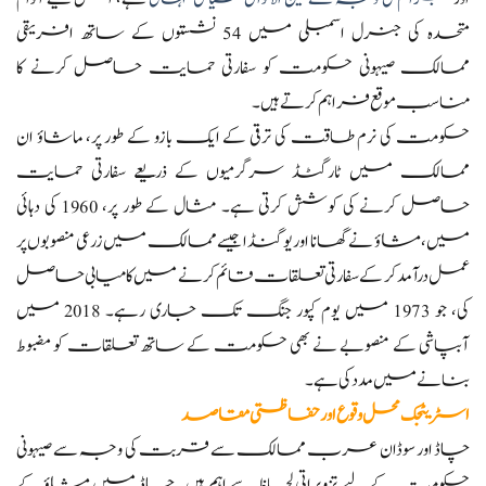
متحدہ کی جنرل اسمبلی میں 54 نشستوں کے ساتھ افریقی
ممالک صیہونی حکومت کو سفارتی حمایت حاصل کرنے کا
مناسب موقع فراہم کرتے ہیں۔
حکومت کی نرم طاقت کی ترقی کے ایک بازو کے طور پر، ماشاؤ ان
ممالک میں ٹارگٹڈ سرگرمیوں کے ذریعے سفارتی حمایت
حاصل کرنے کی کوشش کرتی ہے۔ مثال کے طور پر، 1960 کی دہائی
میں، مشاؤ نے گھانا اور یوگنڈا جیسے ممالک میں زرعی منصوبوں پر
عمل درآمد کر کے سفارتی تعلقات قائم کرنے میں کامیابی حاصل
کی، جو 1973 میں یوم کپور جنگ تک جاری رہے۔ 2018 میں
آبپاشی کے منصوبے نے بھی حکومت کے ساتھ تعلقات کو مضبوط
بنانے میں مدد کی ہے۔
اسٹریٹجک محل وقوع اور حفاظتی مقاصد
چاڈ اور سوڈان عرب ممالک سے قربت کی وجہ سے صیہونی
حکومت کے لیے تزویراتی لحاظ سے اہم ہیں۔ چاڈ میں مشاؤ کے