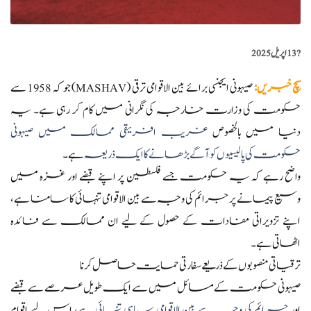
?️
13 اپریل 2025
سچ خبریں
:
صیہونی ایجنسی برائے بین الاقوامی ترقی (MASHAV) جو کہ 1958 سے
حکومت کی وزارت خارجہ کی نگرانی میں کام کر رہی ہے۔ یہ
دنیا میں بالخصوص
غریب افریقی ممالک میں صیہونی
حکومت کی پالیسیوں کو آگے بڑھانے کا ایک ذریعہ
ہے۔
واضح رہے کہ یہ حکومت جسے فلسطین پر اپنے قبضے اور غزہ میں
وسیع پیمانے پر جرائم کی وجہ سے بین الاقوامی تنہائی کا سامنا ہے،
اپنے تزویراتی مفادات کے حصول کے لیے ان ممالک سے فائدہ
اٹھاتی ہے۔
ترقیاتی منصوبوں کے ذریعے سفارتی حمایت حاصل کرنا
صیہونی حکومت کے مسائل میں سے ایک طویل عرصے سے قبضے
اور
جرائم کی وجہ سے بین الاقوامی سیاسی تنہائی
ہے، اس لیے اقوام