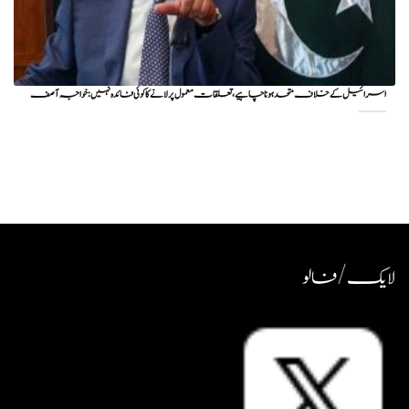
اسرائیل کے خلاف متحد ہونا چاہیے، تعلقات معمول پر لانے کا کوئی فائدہ نہیں: خواجہ آصف
لایک / فالو