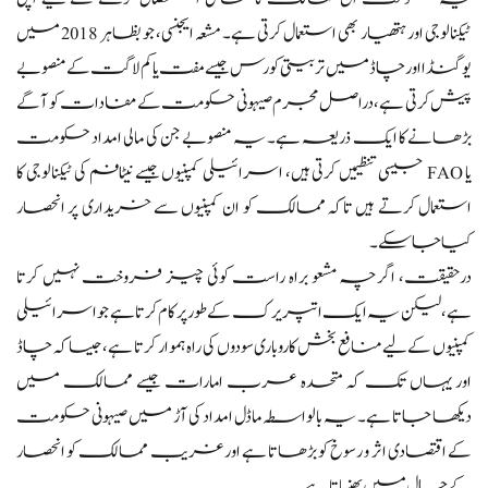
ٹیکنالوجی اور ہتھیار بھی استعمال کرتی ہے۔ مشعہ ایجنسی، جو بظاہر 2018 میں
یوگنڈا اور چاڈ میں تربیتی کورس جیسے مفت یا کم لاگت کے منصوبے
پیش کرتی ہے، دراصل مجرم صیہونی حکومت کے مفادات کو آگے
بڑھانے کا ایک ذریعہ ہے۔ یہ منصوبے جن کی مالی امداد حکومت
یا FAO جیسی تنظیمیں کرتی ہیں، اسرائیلی کمپنیوں جیسے نیٹافم کی ٹیکنالوجی کا
استعمال کرتے ہیں تاکہ ممالک کو ان کمپنیوں سے خریداری پر انحصار
کیا جا سکے۔
درحقیقت، اگرچہ مشعو براہ راست کوئی چیز فروخت نہیں کرتا
ہے، لیکن یہ ایک اتپریرک کے طور پر کام کرتا ہے جو اسرائیلی
کمپنیوں کے لیے منافع بخش کاروباری سودوں کی راہ ہموار کرتا ہے، جیسا کہ چاڈ
اور یہاں تک کہ متحدہ عرب امارات جیسے ممالک میں
دیکھا جاتا ہے۔ یہ بالواسطہ ماڈل امداد کی آڑ میں صیہونی حکومت
کے اقتصادی اثر و رسوخ کو بڑھاتا ہے اور غریب ممالک کو انحصار
کے جال میں پھنساتا ہے۔