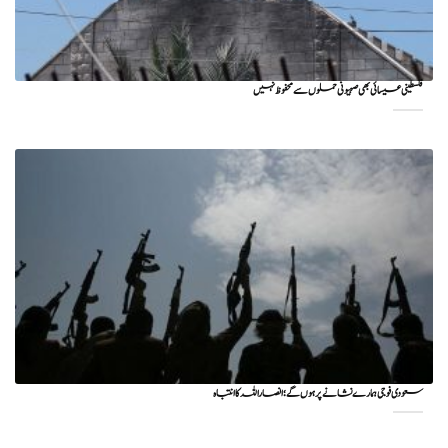
فلسطینی عیسائی بھی صہیونی حملوں سے محفوظ نہیں
سعودی فوجی ہمارے نشانے پر ہوں گے؛ انصاراللہ کا انتباہ