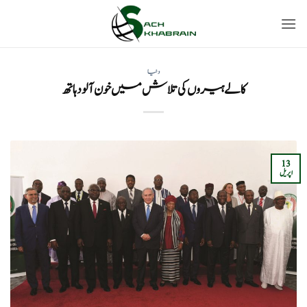
Ski
t
conten
دنیا
کالے ہیروں کی تلاش میں خون آلود ہاتھ
13
اپریل