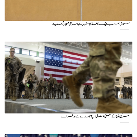
سعودی عرب ایک کاغذی شیر ہے: سابق صہیونی عہدیدار
امریکی فوج کے اعلیٰ جنرل اپنے عہدے سے برطرف