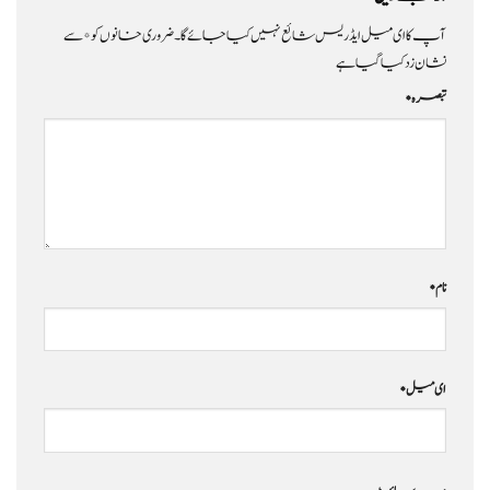
آپ کا ای میل ایڈریس شائع نہیں کیا جائے گا۔
ضروری خانوں کو
*
سے
نشان زد کیا گیا ہے
تبصرہ
*
نام
*
ای میل
*