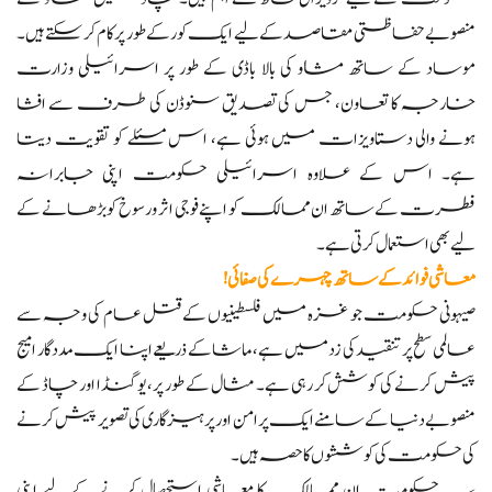
منصوبے حفاظتی مقاصد کے لیے ایک کور کے طور پر کام کر سکتے ہیں۔
موساد کے ساتھ مشاو کی بالا باڈی کے طور پر اسرائیلی وزارت
خارجہ کا تعاون، جس کی تصدیق سنوڈن کی طرف سے افشا
ہونے والی دستاویزات میں ہوئی ہے، اس مسئلے کو تقویت دیتا
ہے۔ اس کے علاوہ اسرائیلی حکومت اپنی جابرانہ
فطرت کے ساتھ ان ممالک کو اپنے فوجی اثر و رسوخ کو بڑھانے کے
لیے بھی استعمال کرتی ہے۔
معاشی فوائد کے ساتھ چہرے کی صفائی!
صیہونی حکومت جو غزہ میں فلسطینیوں کے قتل عام کی وجہ سے
عالمی سطح پر تنقید کی زد میں ہے، ماشا کے ذریعے اپنا ایک مددگار امیج
پیش کرنے کی کوشش کر رہی ہے۔ مثال کے طور پر، یوگنڈا اور چاڈ کے
منصوبے دنیا کے سامنے ایک پرامن اور پرہیزگاری کی تصویر پیش کرنے
کی حکومت کی کوششوں کا حصہ ہیں۔
یہ حکومت ان ممالک کا معاشی استحصال کرنے کے لیے اپنی