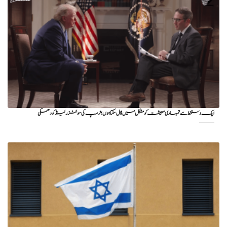
ایک دستخط سے تمہاری معیشت کو مشکل میں ڈال سکتا ہوں؛ ٹرمپ کی سوئٹزرلینڈ کو دھمکی