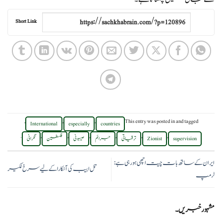
Short Link
,
,
,
This entry was posted in
and tagged
International
especially
countries
.
,
,
,
,
,
,
supervision
Zionist
ترقیاتی
جرائم
صیہونی
فلسطین
نگرانی
ایران کے ساتھ بات چیت اچھی ہو رہی ہے:
تل ابیب کی آنکارا کے لیے سرخ لکیر
ٹرمپ
مشہور خبریں۔