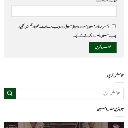
ویب‌ سائٹ
اس براؤزر میں میرا نام، ای میل، اور ویب سائٹ محفوظ رکھیں اگلی بار
جب میں تبصرہ کرنے کےلیے۔
تلاش کریں
تازہ ترین مضامین