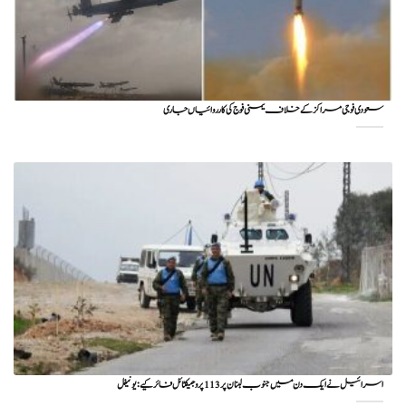
سعودی فوجی مراکز کے خلاف یمنی فوج کی کارروائیاں جاری
اسرائیل نے ایک دن میں جنوب لبنان پر 113 پروجیکٹائل فائر کیے: یونیفل