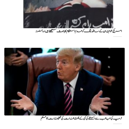
امریکی عوام ایران کے ساتھ جنگ کو عدم استحکام کا باعث سمجھتے ہیں: روئٹرز
ٹرمپ کی جانب سے اسلحے کی کمی کے انکشافات کی تحقیقات کا حکم