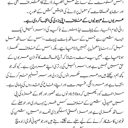
اس حکومت کے سامنے مکمل ہتھیار ڈالنے کا اعتراف بھی ہے
اور شاید تعلقات کو معمول پر لانے کی پیش کش کے طور پر۔
عربوں نے صیہونیوں کے خلاف اپنی بزدلی کی انتہا کر دی ہے۔
رائی الیوم اخبار کے چیف ایڈیٹر نے تاکید کی: اسرائیل ایک
ایسا دشمن ہے جس کے ساتھ بات چیت، اس کے ساتھ مل
جل کر رہنا یا معمول پر نہیں لانا چاہیے۔ بلکہ اس کے خلاف کھڑا
ہونا چاہیے۔ ہمیں یہ مت بتانا کہ آج طاقت کا توازن عربوں کے
حق میں نہیں ہے اور اسرائیل کی برتری اپنے عروج پر ہے۔ کیونکہ جو
کچھ ہم دیکھتے ہیں وہ عرب حکمرانوں کی بزدلی اور سر تسلیم خم کرنے کی
انتہا ہے اور مردانگی، غیرت اور اپنے دفاع کی قدروں کی پامالی ہے۔
مزاحمت کو دیکھیں کہ وہ 650 دنوں سے محصور اور بھوکے غزہ کی پٹی
میں صہیونی دشمن کے خلاف کس طرح بہادری اور حوصلے کے
ساتھ کھڑی ہے اور مزاحمتی جنگجو بڑی تعداد میں دشمن کی
فوجوں کا شکار کرنے کے لیے ملبے سے نکلتے رہتے ہیں اور جو صہیونی فوجی زندہ بچ