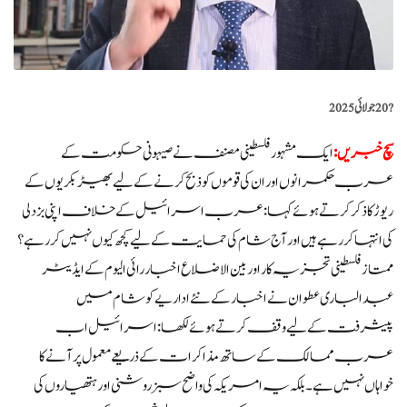
?️
20 جولائی 2025
سچ خبریں:
ایک مشہور فلسطینی مصنف نے صیہونی حکومت کے
عرب حکمرانوں اور ان کی قوموں کو ذبح کرنے کے لیے بھیڑ بکریوں کے
ریوڑ کا ذکر کرتے ہوئے کہا: عرب اسرائیل کے خلاف اپنی بزدلی
کی انتہا کر رہے ہیں اور آج شام کی حمایت کے لیے کچھ کیوں نہیں کر رہے؟
ممتاز فلسطینی تجزیہ کار اور بین الاضلاع اخبار رائی الیوم کے ایڈیٹر
عبدالباری عطوان نے اخبار کے نئے اداریے کو شام میں
پیشرفت کے لیے وقف کرتے ہوئے لکھا: اسرائیل اب
عرب ممالک کے ساتھ مذاکرات کے ذریعے معمول پر آنے کا
خواہاں نہیں ہے۔ بلکہ یہ امریکہ کی واضح سبز روشنی اور ہتھیاروں کی