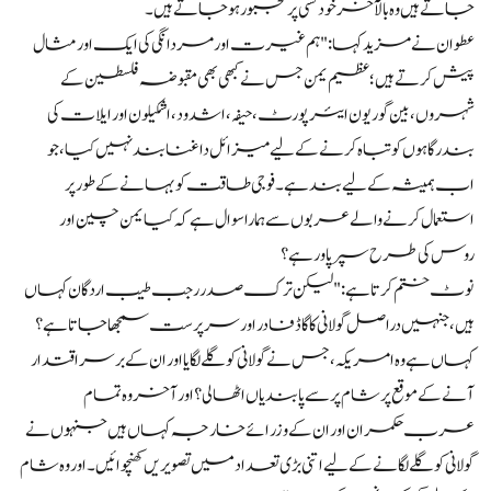
جاتے ہیں وہ بالآخر خودکشی پر مجبور ہو جاتے ہیں۔
عطوان نے مزید کہا: "ہم غیرت اور مردانگی کی ایک اور مثال
پیش کرتے ہیں؛ عظیم یمن جس نے کبھی بھی مقبوضہ فلسطین کے
شہروں، بین گوریون ایئرپورٹ، حیفہ، اشدود، اشکیلون اور ایلات کی
بندرگاہوں کو تباہ کرنے کے لیے میزائل داغنا بند نہیں کیا، جو
اب ہمیشہ کے لیے بند ہے۔ فوجی طاقت کو بہانے کے طور پر
استعمال کرنے والے عربوں سے ہمارا سوال ہے کہ کیا یمن چین اور
روس کی طرح سپر پاور ہے؟
نوٹ ختم کرتا ہے: "لیکن ترک صدر رجب طیب اردگان کہاں
ہیں، جنہیں دراصل گولانی کا گاڈ فادر اور سرپرست سمجھا جاتا ہے؟
کہاں ہے وہ امریکہ، جس نے گولانی کو گلے لگایا اور ان کے برسراقتدار
آنے کے موقع پر شام پر سے پابندیاں اٹھا لی؟ اور آخر وہ تمام
عرب حکمران اور ان کے وزرائے خارجہ کہاں ہیں جنہوں نے
گولانی کو گلے لگانے کے لیے اتنی بڑی تعداد میں تصویریں کھنچوائیں۔ اور وہ شام