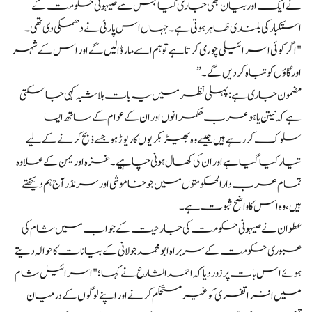
نے ایک اور بیان بھی جاری کیا جس سے صیہونی حکومت کے
استکبار کی بلندی ظاہر ہوتی ہے۔ جہاں اس پارٹی نے دھمکی دی تھی۔
"اگر کوئی اسرائیلی چوری کرتا ہے تو ہم اسے مار ڈالیں گے اور اس کے شہر
اور گاؤں کو تباہ کر دیں گے۔”
مضمون جاری ہے: پہلی نظر میں یہ بات بلا شبہ کہی جا سکتی
ہے کہ نیتن یاہو عرب حکمرانوں اور ان کے عوام کے ساتھ ایسا
سلوک کر رہے ہیں جیسے وہ بھیڑ بکریوں کا ریوڑ ہو جسے ذبح کرنے کے لیے
تیار کیا گیا ہے اور ان کی کھال ہونی چاہیے۔ غزہ اور یمن کے علاوہ
تمام عرب دارالحکومتوں میں جو خاموشی اور سرنڈر آج ہم دیکھتے
ہیں، وہ اس کا واضح ثبوت ہے۔
عطوان نے صیہونی حکومت کی جارحیت کے جواب میں شام کی
عبوری حکومت کے سربراہ ابو محمد جولانی کے بیانات کا حوالہ دیتے
ہوئے اس بات پر زور دیا کہ احمد الشارع نے کہا؛ "اسرائیل شام
میں افراتفری کو غیر مستحکم کرنے اور اپنے لوگوں کے درمیان