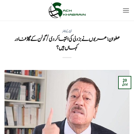
Ski
t
conten
آج کے کالمز
عطوان: عربوں نے بزدلی کی انتہا کر دی/ گولن کے گاڈ فادر
کہاں ہیں؟
20
جولائی