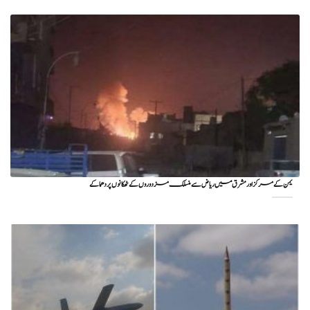
یمن کے مرکز اور مشرق میں ریاض سے منسلک مزدوروں کے ٹھکانوں پر دھماکے