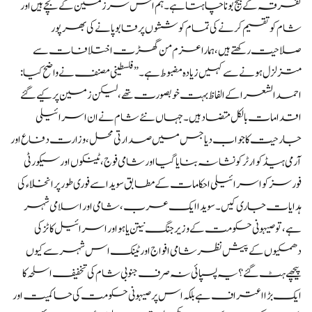
تفرقہ کے بیج بونا چاہتا ہے۔ ہم اس سرزمین کے بچے ہیں اور
شام کو تقسیم کرنے کی تمام کوششوں پر قابو پانے کی بھرپور
صلاحیت رکھتے ہیں، ہمارا عزم من گھڑت اختلافات سے
متزلزل ہونے سے کہیں زیادہ مضبوط ہے۔” فلسطینی مصنف نے واضح کیا:
احمد الشعرا کے الفاظ بہت خوبصورت تھے، لیکن زمین پر کیے گئے
اقدامات بالکل متضاد ہیں۔ جہاں نئے شام نے ان اسرائیلی
جارحیت کا جواب دیا جس میں صدارتی محل، وزارت دفاع اور
آرمی ہیڈ کوارٹر کو نشانہ بنایا گیا اور شامی فوج، ٹینکوں اور سیکورٹی
فورسز کو اسرائیلی احکامات کے مطابق سویدا سے فوری طور پر انخلاء کی
ہدایات جاری کیں۔ سویدا ایک عرب، شامی اور اسلامی شہر
ہے، تو صیہونی حکومت کے وزیر جنگ نیتن یاہو اور اسرائیل کاٹز کی
دھمکیوں کے پیش نظر شامی افواج اور ٹینک اس شہر سے کیوں
پیچھے ہٹ گئے؟ یہ پسپائی نہ صرف جنوبی شام کی تخفیف اسلحہ کا
ایک بڑا اعتراف ہے بلکہ اس پر صیہونی حکومت کی حاکمیت اور