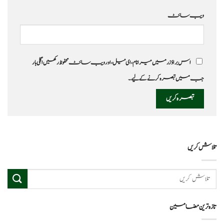
ویب‌ سائٹ
اس براؤزر میں میرا نام، ای میل، اور ویب سائٹ محفوظ رکھیں اگلی بار
جب میں تبصرہ کرنے کےلیے۔
تلاش کریں
تازہ ترین مضامین