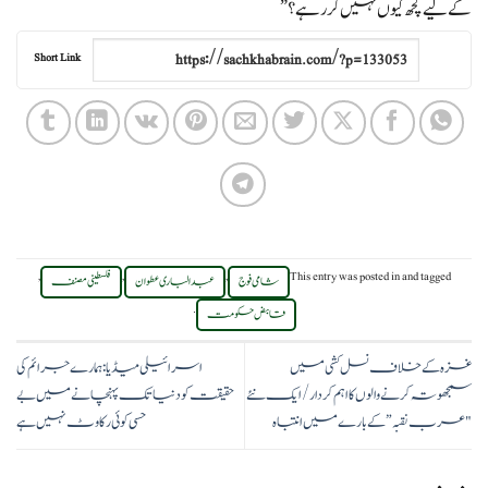
کے لیے کچھ کیوں نہیں کر رہے؟”
Short Link
,
,
,
This entry was posted in
and tagged
شامی فوج
عبدالباری عطوان
فلسطینی مصنف
.
قابض حکومت
غزہ کے خلاف نسل کشی میں
اسرائیلی میڈیا: ہمارے جرائم کی
سمجھوتہ کرنے والوں کا اہم کردار / ایک نئے
حقیقت کو دنیا تک پہنچانے میں بے
"عرب نقبہ” کے بارے میں انتباہ
حسی کوئی رکاوٹ نہیں ہے