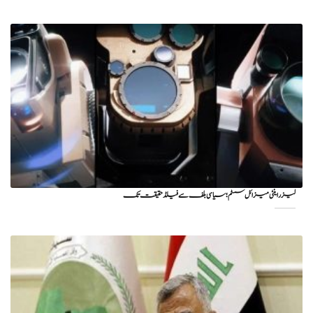
لیزر اینٹی میزائل سسٹم؛ سیاسی بلف سے فیلڈ حقیقت تک