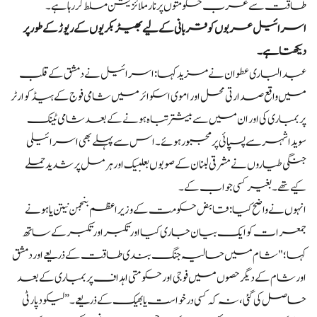
طاقت سے عرب حکومتوں پر نارملائزیشن مسلط کر رہا ہے۔
اسرائیل عربوں کو قربانی کے لیے بھیڑ بکریوں کے ریوڑ کے طور پر
دیکھتا ہے۔
عبدالباری عطوان نے مزید کہا: اسرائیل نے دمشق کے قلب
میں واقع صدارتی محل اور اموی اسکوائر میں شامی فوج کے ہیڈ کوارٹر
پر بمباری کی اور ان میں سے بیشتر تباہ ہونے کے بعد شامی ٹینک
سویدا شہر سے پسپائی پر مجبور ہوئے۔ اس سے پہلے بھی اسرائیلی
جنگی طیاروں نے مشرقی لبنان کے صوبوں بعلبیک اور ہرمل پر شدید حملے
کیے تھے۔ بغیر کسی جواب کے۔
انہوں نے واضح کیا: قابض حکومت کے وزیر اعظم بنجمن نیتن یاہو نے
جمعرات کو ایک بیان جاری کیا اور تکبر اور تکبر کے ساتھ
کہا؛ "شام میں حالیہ جنگ بندی طاقت کے ذریعے اور دمشق
اور شام کے دیگر حصوں میں فوجی اور حکومتی اہداف پر بمباری کے بعد
حاصل کی گئی، نہ کہ کسی درخواست یا بھیک کے ذریعے۔” لیکود پارٹی