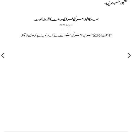
مشہور خبریں۔
صدر کا اغوا۔ امریکی طرز کی مداخلت کا تکراری نمونہ
جنوری 4, 2026
?️ 4 جنوری 2026سچ خبریں: امریکی حکومت نے ظاہر کیا ہے کہ وہ بین الاقوامی