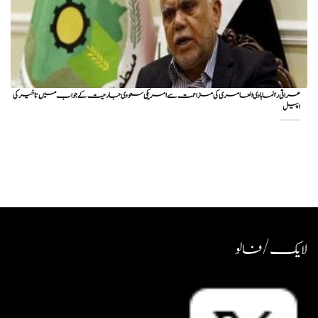
عراقی رہنما ہادی العامری کی مزاحمت سے امریکی سعودی جارحیت کے جواب میں تاخیر کی
اپیل
لایک / فالو