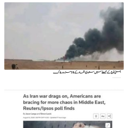
یمنی فوج کے حملے میں سعودی اتحاد کے 58 مزدور ہلاک