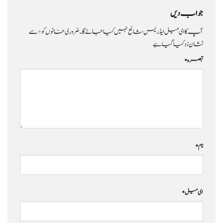
جواب دیں
آپ کا ای میل ایڈریس شائع نہیں کیا جائے گا۔
ضروری خانوں کو
*
سے
نشان زد کیا گیا ہے
تبصرہ
*
نام
*
ای میل
*