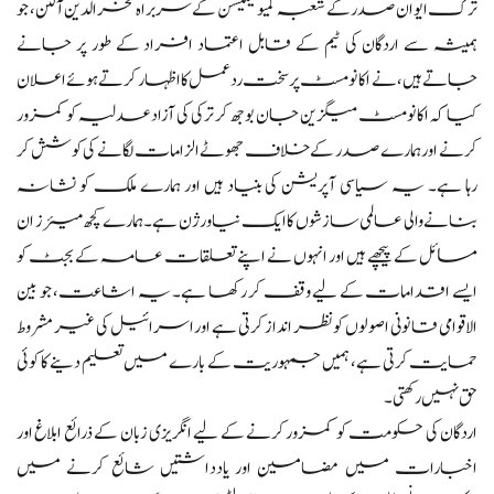
ترک ایوان صدر کے شعبہ کمیونیکیشن کے سربراہ فخرالدین آلٹن، جو
ہمیشہ سے اردگان کی ٹیم کے قابل اعتماد افراد کے طور پر جانے
جاتے ہیں، نے اکانومسٹ پر سخت ردعمل کا اظہار کرتے ہوئے اعلان
کیا کہ اکانومسٹ میگزین جان بوجھ کر ترکی کی آزاد عدلیہ کو کمزور
کرنے اور ہمارے صدر کے خلاف جھوٹے الزامات لگانے کی کوشش کر
رہا ہے۔ یہ سیاسی آپریشن کی بنیاد ہیں اور ہمارے ملک کو نشانہ
بنانے والی عالمی سازشوں کا ایک نیا ورژن ہے۔ ہمارے کچھ میئرز ان
مسائل کے پیچھے ہیں اور انہوں نے اپنے تعلقات عامہ کے بجٹ کو
ایسے اقدامات کے لیے وقف کر رکھا ہے۔ یہ اشاعت، جو بین
الاقوامی قانونی اصولوں کو نظر انداز کرتی ہے اور اسرائیل کی غیر مشروط
حمایت کرتی ہے، ہمیں جمہوریت کے بارے میں تعلیم دینے کا کوئی
حق نہیں رکھتی۔
اردگان کی حکومت کو کمزور کرنے کے لیے انگریزی زبان کے ذرائع ابلاغ اور
اخبارات میں مضامین اور یادداشتیں شائع کرنے میں