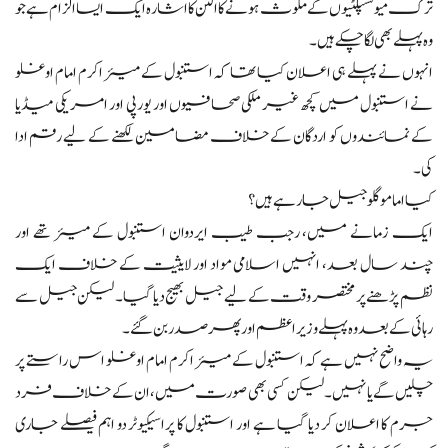
ترک میونسپلٹیوں کے ملوث ہونے کا الٹن کا اشارہ ایک ایسا الزام ہے جو
وہ پہلے بھی لگا چکے ہیں۔
انہوں نے پہلے ہی اعلان کیا تھا کہ استنبول کے میئر اکرم امام اوغلو
نے استنبول میں کچھ غیر ملکی صحافیوں اور یورپی اور امریکی میڈیا
کے نمائندوں کو اردگان کے خلاف مضامین لکھنے کے لیے رقم ادا
کی۔
کیا اماموگلو جیل جا رہے ہیں؟
ایک زمانے میں، رجب طیب ایردوان استنبول کے میئر تھے اور
چند سال بعد، انہیں اسلامی مواد اور لایثیت کے خلاف ایک
نظم پڑھنے پر مختصر وقت کے لیے جیل بھیج دیا گیا۔ لیکن جیل سے
رہائی کے بعد وہ پہلے وزیراعظم اور پھر صدر بن گئے۔
یہ واضح نہیں ہے کہ استنبول کے میئر اکرم امام اوغلو اس راستے پر
چلیں گے یا نہیں۔ لیکن کسی بھی صورت میں، ان کے خلاف فرد
جرم کا اعلان کر دیا گیا ہے اور استنبول کا پراسیکیوٹر دو اہم فیصلے جاری