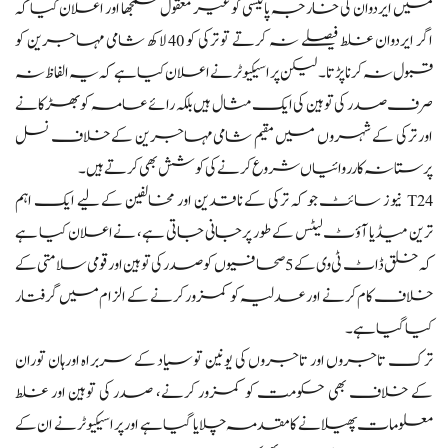
میں ایردوان کی خارجہ پالیسی کو غیر معقول سمجھا اور اعلان کیا کہ
اگر ایردوان غلط فیصلے نہ کرتے تو ترکی کو 40 لاکھ شامی مہاجرین کو
قبول نہ کرنا پڑتا۔ لیکن پراسیکیوٹر نے اعلان کیا ہے کہ یہ الفاظ نہ
صرف صدر کی توہین کی ایک مثال ہیں بلکہ رائے عامہ کو بھڑکانے
اور ترکی کے شہروں میں مقیم شامی مہاجرین کے خلاف نسل
پرستانہ کارروائیاں شروع کرنے کی کوشش بھی کرتے ہیں۔
T24 نیوز سائٹ جو کہ ترکی کے ناقدین اور مخالفین کے لیے ایک اہم
ترین میڈیا آؤٹ لیٹس کے طور پر جانی جاتی ہے، نے اعلان کیا ہے
کہ خلق ڈاٹ ٹی وی کے 5 صحافیوں کو صدر کی توہین اور قومی سلامتی کے
خلاف کام کرنے اور عدلیہ کو کمزور کرنے کے الزام میں گرفتار
کیا گیا ہے۔
ترک تاجروں اور تاجروں کی یونین توسیاد کے سربراہ اورہان توران
کے خلاف بھی حکومت کو کمزور کرنے، صدر کی توہین اور غلط
معلومات پھیلانے کا مقدمہ چلایا گیا ہے اور پراسیکیوٹر نے ان کے