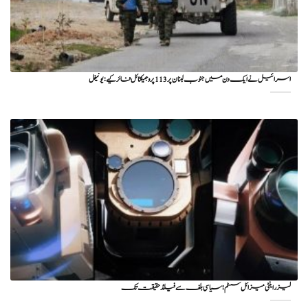
اسرائیل نے ایک دن میں جنوب لبنان پر 113 پروجیکٹائل فائر کیے: یونیفل
لیزر اینٹی میزائل سسٹم؛ سیاسی بلف سے فیلڈ حقیقت تک