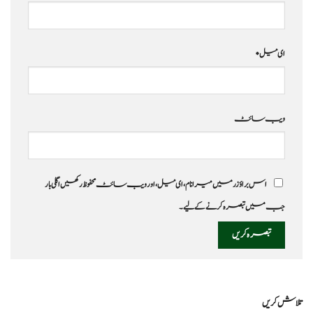
ای میل
*
ویب‌ سائٹ
اس براؤزر میں میرا نام، ای میل، اور ویب سائٹ محفوظ رکھیں اگلی بار
جب میں تبصرہ کرنے کےلیے۔
تلاش کریں