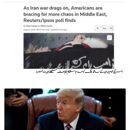
امریکی عوام ایران کے ساتھ جنگ کو عدم استحکام کا باعث سمجھتے ہیں: روئٹرز