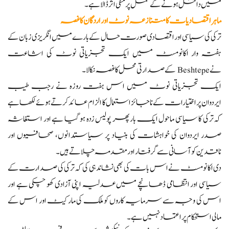
میں داخل ہونے کے عمل پر منفی اثر ڈالا ہے۔
ماہر اقتصادیات کا متنازعہ نوٹ اور اردگان کا غصہ
ترکی کی سیاسی اور اقتصادی صورت حال کے بارے میں انگریزی زبان کے
ہفتہ وار اکانومسٹ میں ایک تجزیاتی نوٹ کی اشاعت
نے Beshtepe کے صدارتی محل کا غصہ نکالا۔
ایک تجزیاتی نوٹ میں اس ہفت روزہ نے رجب طیب
ایردوان پر اختیارات کے ناجائز استعمال کا الزام عائد کرتے ہوئے لکھا ہے
کہ ترکی کا سیاسی ماحول ایک بار پھر پولیس زدہ ہو گیا ہے اور استغاثہ
صدر ایردوان کی خواہشات کی بنیاد پر سیاستدانوں، صحافیوں اور
ناقدین کو آسانی سے گرفتار اور مقدمہ چلاتے ہیں۔
دی اکانومسٹ نے اس بات کی بھی نشاندہی کی کہ ترکی کی صدارت کے
سیاسی اور انتظامی ڈھانچے میں عدلیہ اپنی آزادی کھو چکی ہے اور
اس کی وجہ سے سرمایہ کاروں کو ملک کی مارکیٹ اور اس کے
مالی استحکام پر اعتماد نہیں ہے۔