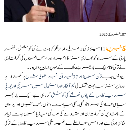
?️
18 فروری 2025
سچ خبریں
:
11 میئرز کی برطرفی، اماموگلو کو ہٹانے کی کوشش، ظفر
پارٹی کے سربراہ کو بھاری سزا کا اجراء اور 4 صحافیوں کی گرفتاری
نے ترکی کا نام ایک بار پھر ایسے ملک کے طور پر زبان پر ڈال دیا ۔
ان دنوں جب
ترکی میں ڈالر 37 لیرا کی غیر معمولی شرح
پر کھڑا ہے
اور وزیر خزانہ مہمت شمسک کی
ٹیم آنکارا اور استنبول میں امریکی اور یورپی
سرمایہ کاروں کے پاؤں کھولنے کی کوشش
کر رہی ہے، ایک بار پھر
سیاسی تناؤ کی لہر اٹھ گئی۔ کئی سیاست دانوں، صحافیوں اور ایردوان
کے ناقدین کی گرفتاری اور مقدمے کی عالمی میڈیا میں بہت زیادہ
عکاسی ہوئی ہے اور اس معاملے نے غیر ملکی سرمایہ کاروں کے ترکی