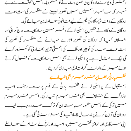
دفتر کی دیوار سے اردگان کی تصویر ہٹانے کا حکم دیا۔ اس حقیقت سے بے
خبر کہ سائبر اسپیس میں تصویر لینے کے منظر کی اشاعت
اردگان کے دفاعی وکلاء کی ٹیم کے لیے قانونی معاملہ بن جائے گی۔
اردگان کے وکلاء نے بتلیس پراسیکیوٹر کے دفتر میں شکایت درج کرائی اور
اعلان کیا کہ اردگان کی تصویر اتارے جانے کے منظر کی تصویر کی
اشاعت صدر کی توہین اور ملک کی اعلیٰ ترین اتھارٹی کو کمزور کرنے
کی ایک مثال ہے۔ پراسیکیوٹر نے بھی اس شکایت کو قبول کرتے
ہوئے میئر کے وارنٹ گرفتاری جاری کر دیئے۔
ظفر پارٹی رہنما پر فرد جرم بھی تیار ہے
استنبول کے پراسیکیوٹر نے ظفر پارٹی کے قوم پرست رہنما امید
اوزدگ کے خلاف بھی فرد جرم تیار کی۔ اس فرد جرم
میں ترکی کے اس مشہور سیاستدان کو ترک صدر رجب طیب
اردوان کی توہین کرنے پر 4 سال 8 ماہ قید کی سزا سنائی گئی ہے۔
اپنی سرکاری اور عوامی تقریر میں، امید اوزاغ نے شام کے معاملے