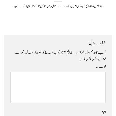
?️ 13 جون 2026سچ خبریں: صہیونی ریاست کے ٹیلی ویژن چینل ۱۲ کے صحافی باراک راوید
جواب دیں
آپ کا ای میل ایڈریس شائع نہیں کیا جائے گا۔
ضروری خانوں کو
*
سے
نشان زد کیا گیا ہے
تبصرہ
*
نام
*