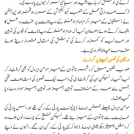
کرنے کی کوشش کر رہا ہے: قید اور سیاسی سرگرمیوں پر پابندی۔
ترک صدارتی محل کے شعبہ کمیونیکیشن کے سربراہ فخرالدین آلٹن
نے استنبول کے میئر اکرم امام اوغلو کے بیانات پر سخت ردعمل کا
اظہار کرتے ہوئے اعلان کیا کہ امام اوغلو کے بیانات کو ججوں کی توہین
اور عدلیہ کو کمزور کرنے کی کوشش کی مثال قرار دیتے ہوئے
مقدمہ چلانا ضروری ہے۔
اردگان کی تصویر لینے پر گرفتار
صوبہ بتلیس میں کرد شہر تاتوان کے میئر مومن ایرول کو بھی گرفتار کر
لیا گیا۔ لیکن ان کی گرفتاری کی وجہ ایک تصویر کی اشاعت تھی
جس سے صدر کے خلاف توہین آمیز اور توہین آمیز مواد ہٹا دیا
گیا تھا۔
مومن ایرول پہلے جسٹس اینڈ ڈیولپمنٹ پارٹی کے رکن تھے اور اس پارٹی کی
حمایت سے تاتوان کے میئر بنے تھے۔ لیکن فتح کے چند دنوں بعد وہ
کردش پیپلز ایکویلیٹی اینڈ ڈیموکریسی پارٹی کے رکن بن گئے۔ انہوں نے اپنے