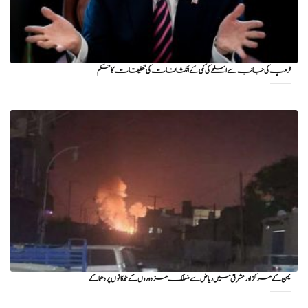
ٹرمپ کی جانب سے اسلحے کی کمی کے انکشافات کی تحقیقات کا حکم
یمن کے مرکز اور مشرق میں ریاض سے منسلک مزدوروں کے ٹھکانوں پر دھماکے