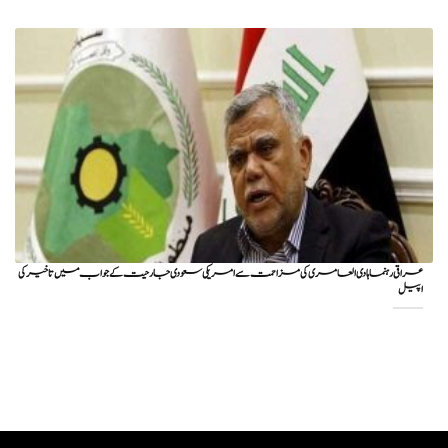
عراقی رہنما ہادی العامری کی مزاحمت سے امریکی سعودی جارحیت کے جواب میں تاخیر کی
اپیل