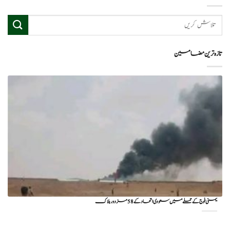
تازہ ترین مضامین
یمنی فوج کے حملے میں سعودی اتحاد کے 58 مزدور ہلاک