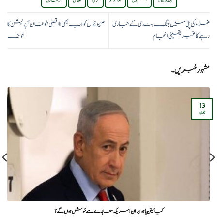
Turkey
استنبول
اماموگلو
ترکی
عکاسی
گرفتاری
غزہ کی پٹی میں جنگ بندی کے جاری
صہیونیوں کو اب بھی الاقصیٰ طوفان آپریشن کا
رہنے کا غیر یقینی انجام
خوف
مشہور خبریں۔
13
جون
کیا نیتن یاہو ایران امریکہ معاہدے سے خوش ہوں گے؟