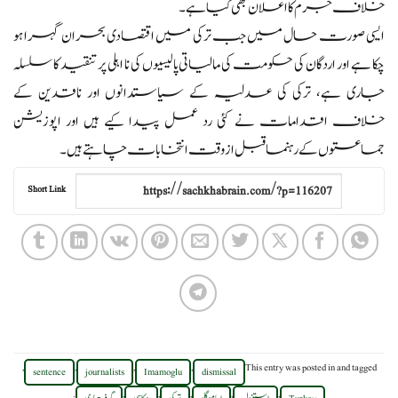
خلاف جرم کا اعلان بھی کیا ہے۔
ایسی صورت حال میں جب ترکی میں اقتصادی بحران گہرا ہو
چکا ہے اور اردگان کی حکومت کی مالیاتی پالیسیوں کی نا اہلی پر تنقید کا سلسلہ
جاری ہے، ترکی کی عدلیہ کے سیاستدانوں اور ناقدین کے
خلاف اقدامات نے کئی رد عمل پیدا کیے ہیں اور اپوزیشن
جماعتوں کے رہنما قبل از وقت انتخابات چاہتے ہیں۔
Short Link
,
,
,
,
This entry was posted in
and tagged
sentence
journalists
Imamoglu
dismissal
.
,
,
,
,
,