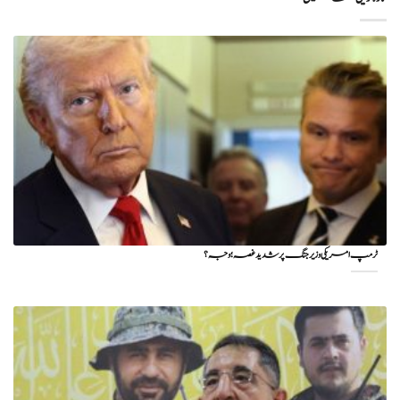
ٹرمپ امریکی وزیر جنگ پر شدید غصہ؛ وجہ ؟