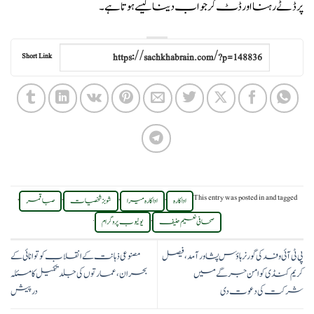
پر ڈٹے رہنا اور ڈٹ کر جواب دینا کیسے ہوتا ہے۔
Short Link
,
,
,
,
This entry was posted in
and tagged
اداکارہ
اداکارہ میرا
شوبز شخصیات
صبا قمر
.
,
صحافی نعیم حنیف
یوٹیوب پروگرام
پی ٹی آئی وفد کی گورنر ہاؤس پشاور آمد، فیصل
مصنوعی ذہانت کے انقلاب کو توانائی کے
کریم کنڈی کو امن جرگے میں
بحران، عمارتوں کی جلد تکمیل کا مسئلہ
شرکت کی دعوت دی
درپیش