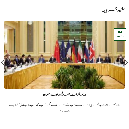
مشہور خبریں۔
04
دسمبر
ویانا مذاکرات کا فاتح ایران ہے:عطوان
?️ 4 دسمبر 2021سچ خبریں:عرب دنیا کے معروف تجزیہ کار عبدالباری عطوان نے
رائے الیوم