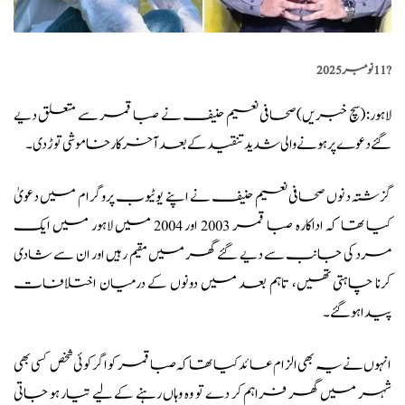
?️
11 نومبر 2025
لاہور: (
سچ خبریں
) صحافی نعیم حنیف نے صبا قمر سے متعلق دیے
گئے دعوے پر ہونے والی شدید تنقید کے بعد آخرکار خاموشی توڑ دی۔
گزشتہ دنوں صحافی نعیم حنیف
نے اپنے یوٹیوب پروگرام میں دعویٰ
کیا تھا کہ اداکارہ صبا قمر 2003 اور 2004 میں لاہور میں ایک
مرد کی جانب سے دیے گئے گھر میں مقیم رہیں اور ان سے شادی
کرنا چاہتی تھیں، تاہم بعد میں دونوں کے درمیان اختلافات
پیدا ہوگئے۔
انہوں نے یہ بھی الزام عائد کیا تھا کہ صبا قمر کو اگر کوئی شخص کسی بھی
شہر میں گھر فراہم کر دے تو وہ وہاں رہنے کے لیے تیار ہو جاتی