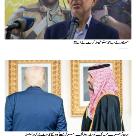
صہیونیوں کے ساتھ حکومتی مذاکرات کے نتایج
ایران کی عرب ممالک کو شدید وارننگ، امریکی حملے کو روکنے کا باعث بنی کہ روئٹرز