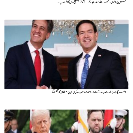
میں ایرانیوں کے ساتھ معاہدہ کرنے کو ترجیح دوں گا : ٹرمپ
امریکہ اور برطانیہ کے وزرائے خارجہ کی ایران پر مشترکہ گفتگو