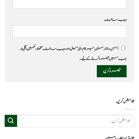
ویب‌ سائٹ
اس براؤزر میں میرا نام، ای میل، اور ویب سائٹ محفوظ رکھیں اگلی بار
جب میں تبصرہ کرنے کےلیے۔
تلاش کریں
تازہ ترین مضامین