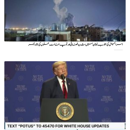
اسرائیل کی جنوب لبنان میں شدید فضائی اور توپ خانہ حملوں کی تازہ لہر