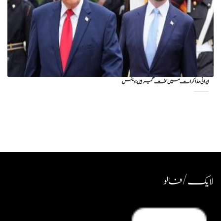
ایرانی مذاکرات میں سخت گیر ہیں: وینس
لایک / فالو