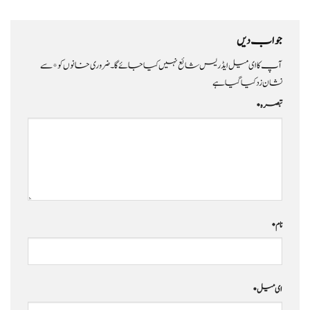
جواب دیں
آپ کا ای میل ایڈریس شائع نہیں کیا جائے گا۔
ضروری خانوں کو
*
سے
نشان زد کیا گیا ہے
تبصرہ
*
نام
*
ای میل
*