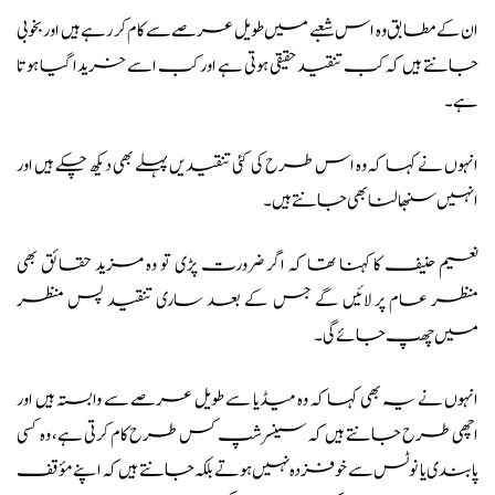
ان کے مطابق وہ اس شعبے میں طویل عرصے سے کام کر رہے ہیں اور بخوبی
جانتے ہیں کہ کب تنقید حقیقی ہوتی ہے اور کب اسے خریدا گیا ہوتا
ہے۔
انہوں نے کہا کہ وہ اس طرح کی کئی تنقیدیں پہلے بھی دیکھ چکے ہیں اور
انہیں سنبھالنا بھی جانتے ہیں۔
نعیم حنیف کا کہنا تھا کہ اگر ضرورت پڑی تو وہ مزید حقائق بھی
منظر عام پر لائیں گے جس کے بعد ساری تنقید پس منظر
میں چھپ جائے گی۔
انہوں نے یہ بھی کہا کہ وہ میڈیا سے طویل عرصے سے وابستہ ہیں اور
اچھی طرح جانتے ہیں کہ سینسرشپ کس طرح کام کرتی ہے، وہ کسی
پابندی یا نوٹس سے خوفزدہ نہیں ہوتے بلکہ جانتے ہیں کہ اپنے مؤقف