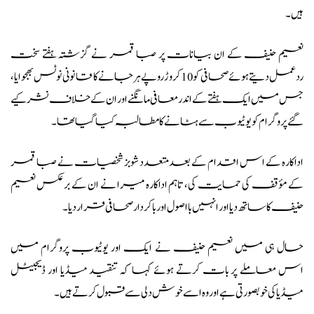
ہیں۔
نعیم حنیف کے ان بیانات پر صبا قمر نے گزشتہ ہفتے سخت
ردعمل دیتے ہوئے صحافی کو 10 کروڑ روپے ہرجانے کا قانونی نوٹس بھجوایا،
جس میں ایک ہفتے کے اندر معافی مانگنے اور ان کے خلاف نشر کیے
گئے پروگرام کو یوٹیوب سے ہٹانے کا مطالبہ کیا گیا تھا۔
اداکارہ کے اس اقدام کے بعد متعدد شوبز شخصیات نے صبا قمر
کے مؤقف کی حمایت کی، تاہم اداکارہ میرا نے ان کے برعکس نعیم
حنیف کا ساتھ دیا اور انہیں بااصول اور باکردار صحافی قرار دیا۔
حال ہی میں نعیم حنیف نے ایک اور یوٹیوب پروگرام میں
اس معاملے پر بات کرتے ہوئے کہا کہ تنقید میڈیا اور ڈیجیٹل
میڈیا کی خوبصورتی ہے اور وہ اسے خوش دلی سے قبول کرتے ہیں۔