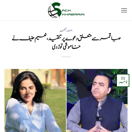
Ski
t
conten
انٹرٹینمنٹ
صبا قمر سے متعلق دعوے پر تنقید، نعیم حنیف نے
خاموشی توڑ دی
11
نومبر