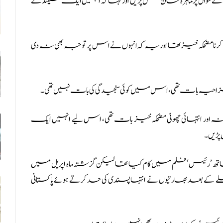
 کے سوال پر ماہرہ خان ہنس پڑیں اور کہا کہ انہیں ایک سیکنڈ کے
 کرنا مضحکہ خیز تھا اور یہ کہ انہوں نے اس پر توجہ بھی نہ دی
ر مزاحیہ بات تھی، اس میں کوئی سنجیدگی کی بات نہیں تھی۔
انہ اور انتہائی چھوٹی مضحکہ خیز بات تھی، اس لیے انہیں ایک
پڑیں۔
 شاہ رخ خان کے ساتھ ’رئیس‘ فلم میں کام کیا تھا لیکن گزشتہ ماہ اپریل میں
ے کے بعد بھارتیوں نے انتہاپسندی کی حد کرتے ہوئے پاکستانی