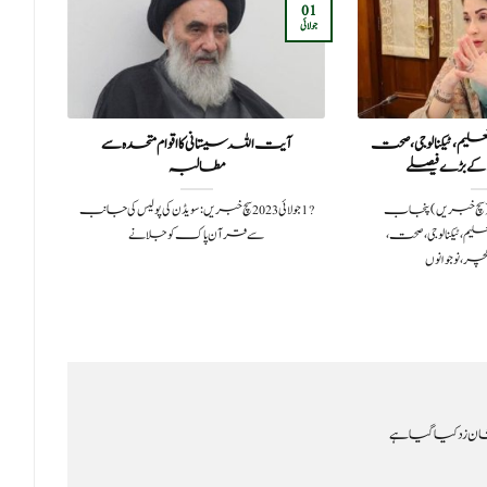
01
20
جولائی
ستمبر
یم، ٹیکنالوجی، صحت
آیت اللہ سیستانی کا اقوام متحدہ سے
علما
 کے بڑے فیصلے
مطالبہ
میں
سمبر 2025لاہور (سچ خبریں) پنجاب
?️ 1 جولائی 2023سچ خبریں: سویڈن کی پولیس کی جانب
یم، ٹیکنالوجی، صحت،
سے قرآن پاک کو جلانے
، نوجوانوں
ن زد کیا گیا ہے