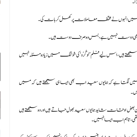
ا۔
 میں انہوں نے مختلف معاملات پر کھل کر بات کی۔
ے اچھی دوست نہیں ہے، بس وہ صرف دوست ہیں۔
سمجھتے ہیں، اس لیے فلم ’لو گُرُو‘ کی شوٹنگ میں زیادہ مسئلہ نہیں
ں لگتا ہے کہ ہمایوں سعید اب بھی ایسا ہی سمجھتے ہیں کہ میں
یں۔
ض اوقات شاید ہمایوں سعید بھول جاتے ہیں اور وہ سمجھتے ہیں
 تھی، تاہم اب ایسا نہیں۔