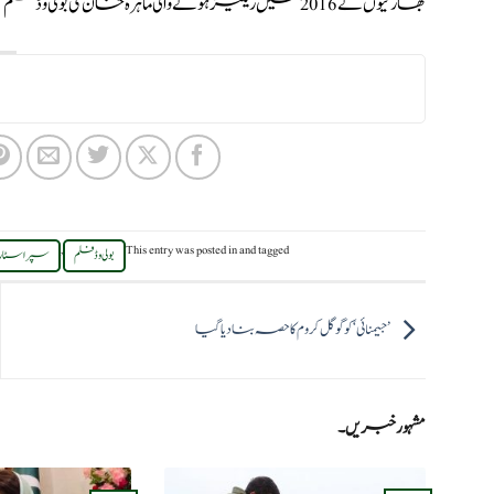
بھارتیوں نے 2016 میں ریلیز ہونے والی ماہرہ خان کی بولی وڈ فلم ’رئیس‘ کے پوسٹرز سے بھی انہیں ہٹا دیا تھا۔
,
This entry was posted in
and tagged
بولی وڈ فلم
سپر اسٹار
’جیمنائی‘ کو گوگل کروم کا حصہ بنادیا گیا
مشہور خبریں۔