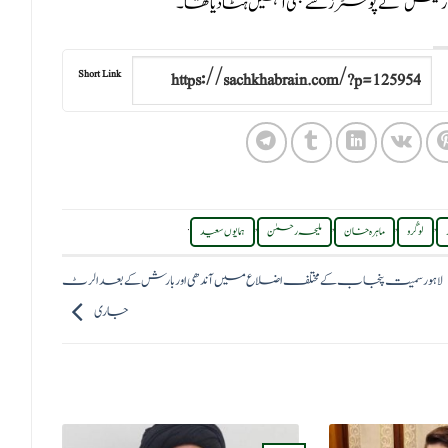
Short Link
.
,
,
,
,
لو گُرو
ماہرہ خان
ملیحہ رحمٰن
ہمایوں سعید
لاہور سمیت پنجاب کے مختلف اضلاع میں آندھی اور بارش کے بعد الرٹ
جاری