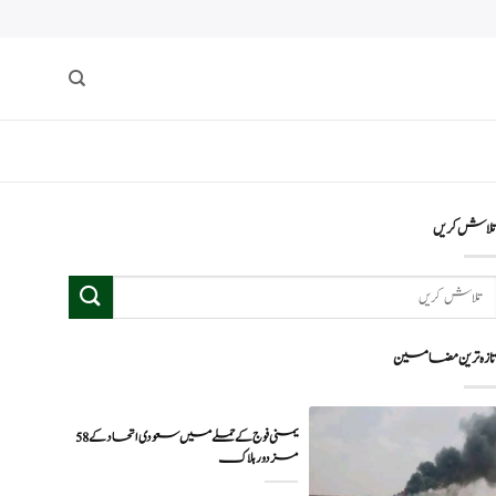
لاش کریں
ازہ ترین مضامین
یمنی فوج کے حملے میں سعودی اتحاد کے 58
مزدور ہلاک