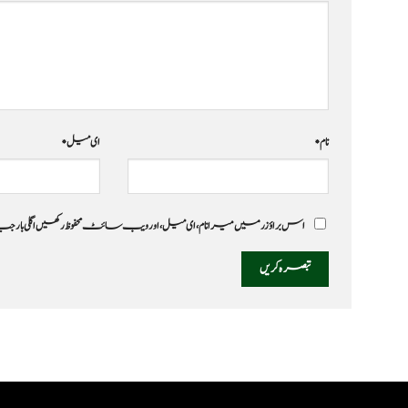
نام
*
ای میل
*
اس براؤزر میں میرا نام، ای میل، اور ویب سائٹ محفوظ رکھیں اگلی بار