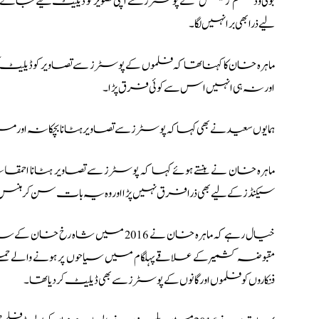
بولی وڈ فلم ’رئیس‘ کے پوسٹرز سے اپنی تصویر کو ڈیلیٹ کیے جانے
لیے ذرا بھی برا نہیں لگا۔
ماہرہ خان کا کہنا تھا کہ فلموں کے پوسٹرز سے تصاویر کو ڈیلیٹ
اور نہ ہی انہیں اس سے کوئی فرق پڑا۔
ہمایوں سعید نے بھی کہا کہ پوسٹرز سے تصاویر ہٹانا بچکانہ او
ماہرہ خان نے ہنستے ہوئے کہا کہ پوسٹرز سے تصاویر ہٹانا احمق
سیکنڈز کے لیے بھی ذرا فرق نہیں پڑا اور وہ یہ بات سن کر ہنس 
خیال رہے کہ ماہرہ خان نے 2016 میں
مقبوضہ کشمیر کے علاقے پہلگام میں سیاحوں پر ہونے والے حمل
فنکاروں کو فلموں اور گانوں کے پوسٹرز سے بھی ڈیلیٹ کردیا تھا۔