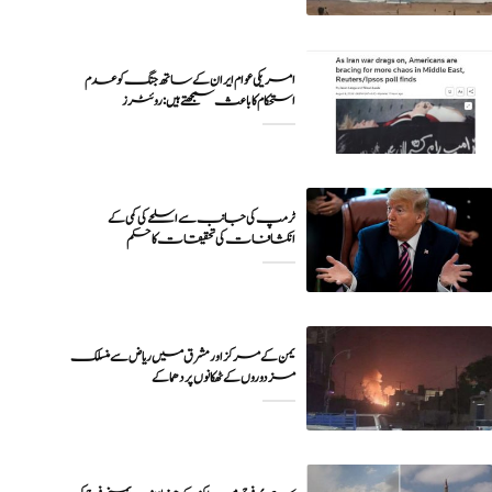
امریکی عوام ایران کے ساتھ جنگ کو عدم
ٹرمپ کی جانب سے اسلحے کی کمی کے
انکشافات کی تحقیقات کا حکم
یمن کے مرکز اور مشرق میں ریاض سے منسلک
مزدوروں کے ٹھکانوں پر دھماکے