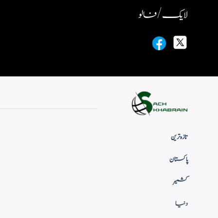
لایک / فالو
تازہ ترین
پاکستان
کشمیر
دنیا