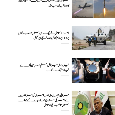
سعودی فوجی مراکز کے خلاف یمنی فوج کی
اسرائیل نے ایک دن میں جنوب لبنان
پر 113 پروجیکٹائل فائر کیے: یونیفل
لیزر اینٹی میزائل سسٹم؛ سیاسی بلف سے
فیلڈ حقیقت تک
عراقی رہنما ہادی العامری کی مزاحمت
سے امریکی سعودی جارحیت کے جواب
میں تاخیر کی اپیل