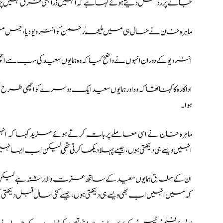
جانے پر رد عمل دیتے ہوئے کہا ہے کہ انہیں ذرا بھی فرق نہیں پڑ
ماہرہ خان نے حال ہی میں ملیحہٰ رحمٰن کو انٹرویو دیا، جس
انٹرویو کے دوران انہوں نے واضح کیا
کہ وہ ہمایوں سعید کی سب س
اداکارہ کا کہنا تھا کہ وہ اور ہمایوں سعید ایک دوسرے کو اچھی طرح 
ہوا۔
ماہرہ خان نے اسی معاملے پر بات کرتے ہوئے مزید کہا کہ انہی
انہیں ویسے ہی دیکھتی ہوں، جیسے پہلا دیکھا کرتی تھی لیکن اب ایسا نہ
ان کے مطابق ہمایوں سعید کے ساتھ عزت والا رشتہ ہے لیکن بع
کہ میں انہیں اب بھی ویسے ہی دیکھتی ہوں، جیسے کئی سال قبل دیکھتی