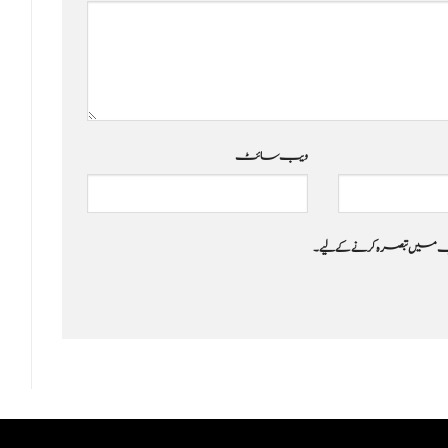
ویب‌ سائٹ
 جب میں تبصرہ کرنے کےلیے۔