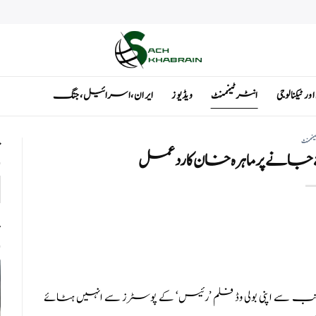
ٹیکنالوجی
انٹرٹینمنٹ
ویڈیوز
ایران ، اسرائیل ، جنگ
ینمنٹ
ت
 جانے پر ماہرہ خان کا رد عمل
ت
ب سے اپنی بولی وڈ فلم ’رئیس‘ کے پوسٹرز سے انہیں ہٹائے