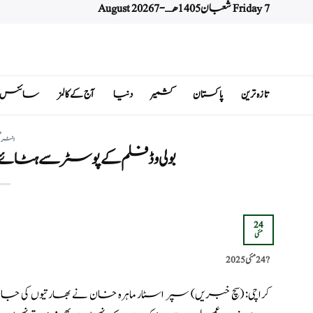
Friday 7 شعبان 1405 هـ - 7 August 2026
Ski
t
conten
تازہ ترین
پاکستان
کشمیر
دنیا
آج کے کالمز
سائنس اور 
انٹرٹ
بولی وڈ فلم کے پوسٹر سے ہٹائے
24
مئی
?️
24 مئی 2025
کراچی: (
سچ خبریں
) سپر اسٹار ماہرہ خان نے بھارتیوں کی جان